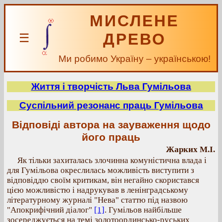
МИСЛЕНЕ
ДРЕВО
☰
Ми робимо Україну – українською!
Життя і творчість Льва Гумільова
Суспільний резонанс праць Гумільова
Відповіді автора на зауваження щодо
його праць
Жарких М.І.
Як тільки захиталась злочинна комуністична влада і
для Гумільова окреслилась можливість виступити з
відповіддю своїм критикам, він негайно скористався
цією можливістю і надрукував в ленінградському
літературному журналі "Нева" статтю під назвою
"Апокрифічний діалог"
[1]
. Гумільов найбільше
зосереджується на темі золотоординсько-руських