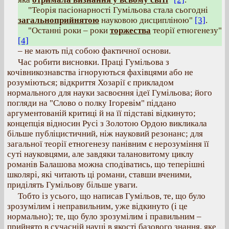
"Теорія пасіонарності Гумільова стала сьогодні
загальноприйнятою
науковою дисципліною"
[3]
.
"Останні роки – роки
торжества
теорії етногенезу"
[4]
– не мають під собою фактичної основи.
Час робити висновки. Праці Гумільова з
кочівникознавства ігноруються фахівцями або не
розуміються; відкриття Хозарії є прикладом
нормального для науки засвоєння ідеї Гумільова; його
погляди на "Слово о полку Ігоревім" піддано
аргументованій критиці й на її підставі відкинуто;
концепція відносин Русі з Золотою Ордою викликала
більше публіцистичний, ніж науковий резонанс; для
загальної теорії етногенезу панівним є нерозуміння її
суті науковцями, але завдяки талановитому циклу
романів Балашова можна сподіватись, що теперішні
школярі, які читають ці романи, ставши вченими,
приділять Гумільову більше уваги.
Тобто із усього, що написав Гумільов, те, що було
зрозумілим і неправильним, уже відкинуто (і це
нормально); те, що було зрозумілим і правильним –
прийнято в сучасній науці в якості базового знання, яке