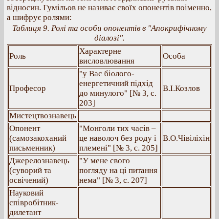
відносин. Гумільов не називає своїх опонентів поіменно,
а шифрує ролями:
Таблиця 9. Ролі та особи опонентів в "Апокрифічному
діалозі".
Характерне
Роль
Особа
висловлювання
"у Вас біолого-
енергетичний підхід
Професор
В.І.Козлов
до минулого" [№ 3, с.
203]
Мистецтвознавець
Опонент
"Монголи тих часів –
(самозакоханий
це наволоч без роду і
В.О.Чівіліхін
письменник)
племені" [№ 3, с. 205]
Джерелознавець
"У мене свого
(суворий та
погляду на ці питання
освічений)
нема" [№ 3, с. 207]
Науковий
співробітник-
дилетант