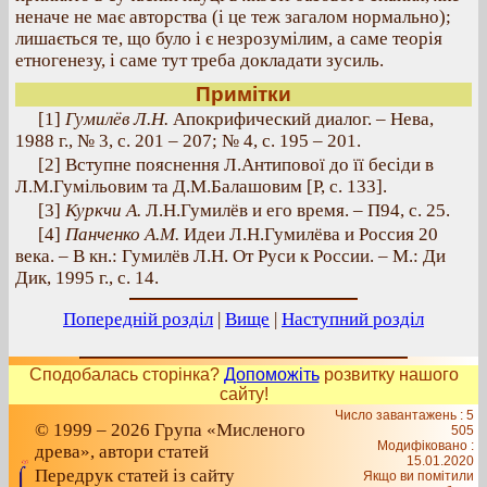
неначе не має авторства (і це теж загалом нормально);
лишається те, що було і є незрозумілим, а саме теорія
етногенезу, і саме тут треба докладати зусиль.
Примітки
[1]
Гумилёв Л.Н.
Апокрифический диалог. – Нева,
1988 г., № 3, с. 201 – 207; № 4, с. 195 – 201.
[2] Вступне пояснення Л.Антипової до її бесіди в
Л.М.Гумільовим та Д.М.Балашовим [Р, с. 133].
[3]
Куркчи А.
Л.Н.Гумилёв и его время. – П94, с. 25.
[4]
Панченко А.М.
Идеи Л.Н.Гумилёва и Россия 20
века. – В кн.: Гумилёв Л.Н. От Руси к России. – М.: Ди
Дик, 1995 г., с. 14.
Попередній розділ
|
Вище
|
Наступний розділ
Сподобалась сторінка?
Допоможіть
розвитку нашого
сайту!
Число завантажень : 5
© 1999 – 2026 Група «Мисленого
505
Модифіковано :
древа», автори статей
15.01.2020
Передрук статей із сайту
Якщо ви помітили