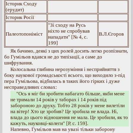
Історик Сходу
(ерудит)
Історик Росії
"Зі сходу на Русь
ніхто не спробував
Палеотопоніміст
В.Л.Єгоров
нападати" [№ 4, с.
199]
Як бачимо, деякі з цих ролей досить легко розпізнати,
бо Гумільов вдався не до типізації, а саме до
шифрування.
Колосальна глибина нерозуміння і несприйняття з
боку наукової громадськості всього, що виходило з-під
пера Гумільова, відбилась в таких його гірких і дуже
несправедливих словах:
"Ось я міг би зробити набагато більше, якби мене
не тримали 14 років у таборах і 14 років під
забороною до друку. Тобто 28 років у мене вилетіли
на вітер! Хто це зробив? Це зробила не влада. Ні,
влада до цього відношення не мала. Це зробили, як то
кажуть, науковці-колеги" [Р, с. 159].
Напевно, Гумільов мав на увазі тільки заборону