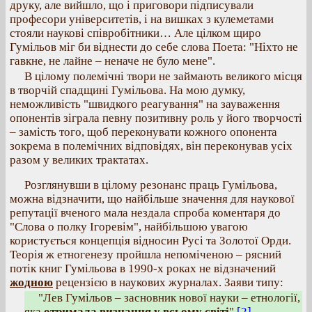
друку, але вийшло, що і приговори підписували
професори університетів, і на вишках з кулеметами
стояли наукові співробітники… Але цілком щиро
Гумільов міг би віднести до себе слова Поета: "Ніхто не
гавкне, не лайне – неначе не було мене".
В цілому полемічні твори не займають великого місця
в творчій спадщині Гумільова. На мою думку,
неможливість "швидкого реагування" на зауваження
опонентів зіграла певну позитивну роль у його творчості
– замість того, щоб переконувати кожного опонента
зокрема в полемічних відповідях, він переконував усіх
разом у великих трактатах.
Розглянувши в цілому резонанс праць Гумільова,
можна відзначити, що найбільше значення для наукової
репутації вченого мала нездала спроба коментаря до
"Слова о полку Ігоревім", найбільшою увагою
користується концепція відносин Русі та Золотої Орди.
Теорія ж етногенезу пройшла непоміченою – рясний
потік книг Гумільова в 1990-х роках не відзначений
жодною
рецензією в наукових журналах. Заяви типу:
"Лев Гумільов – засновник нової науки – етнології,
яка
отримала визнання у всьому світі
"
[2]
.