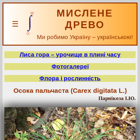
МИСЛЕНЕ
ДРЕВО
☰
Ми робимо Україну – українською!
Лиса гора – урочище в плині часу
Фотогалереї
Флора і рослинність
Осока пальчаста (Carex digitata L.)
Парнікоза І.Ю.