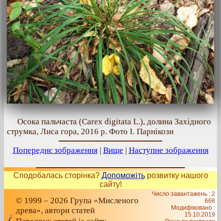
Осока пальчаста (Carex digitata L.), долина Західного
струмка, Лиса гора, 2016 р. Фото І. Парнікози
Попереднє зображення
|
Вище
|
Наступне зображення
Сподобалась сторінка?
Допоможіть
розвитку нашого
сайту!
Число завантажень : 2
© 1999 – 2026 Група «Мисленого
668
Модифіковано :
древа», автори статей
15.10.2019