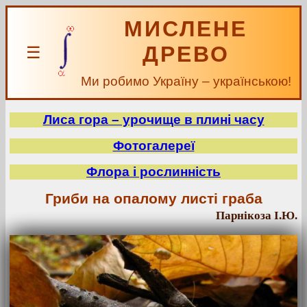
МИСЛЕНЕ
ДРЕВО
☰
Ми робимо Україну – українською!
Лиса гора – урочище в плині часу
Фотогалереї
Флора і рослинність
Гриби на опалому листі граба
Парнікоза І.Ю.