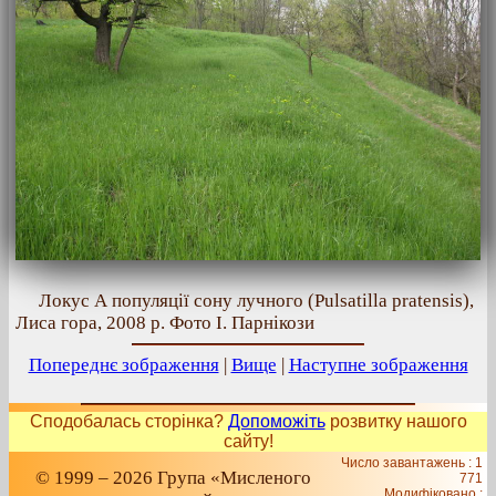
Локус А популяції сону лучного (Pulsatilla pratensis),
Лиса гора, 2008 р. Фото І. Парнікози
Попереднє зображення
|
Вище
|
Наступне зображення
Сподобалась сторінка?
Допоможіть
розвитку нашого
сайту!
Число завантажень : 1
© 1999 – 2026 Група «Мисленого
771
Модифіковано :