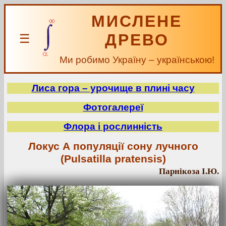
МИСЛЕНЕ
ДРЕВО
☰
Ми робимо Україну – українською!
Лиса гора – урочище в плині часу
Фотогалереї
Флора і рослинність
Локус А популяції сону лучного
(Pulsatilla pratensis)
Парнікоза І.Ю.