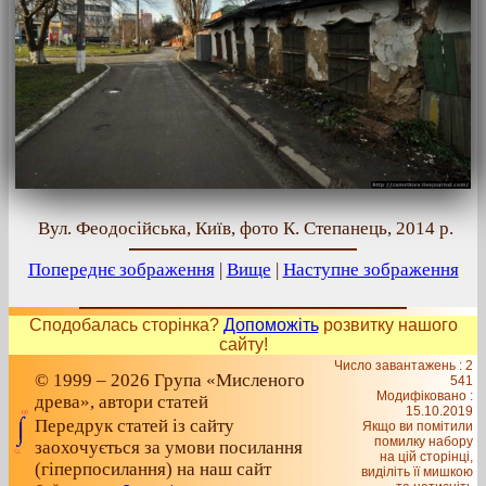
Вул. Феодосійська, Київ, фото К. Степанець, 2014 р.
Попереднє зображення
|
Вище
|
Наступне зображення
Сподобалась сторінка?
Допоможіть
розвитку нашого
сайту!
Число завантажень : 2
© 1999 – 2026 Група «Мисленого
541
Модифіковано :
древа», автори статей
15.10.2019
Передрук статей із сайту
Якщо ви помітили
помилку набору
заохочується за умови посилання
на цiй сторiнцi,
(гіперпосилання) на наш сайт
видiлiть її мишкою