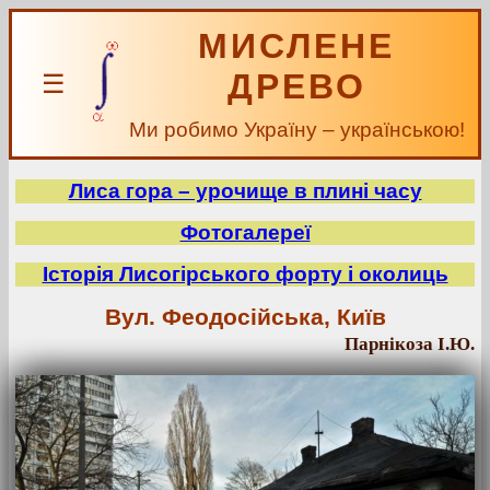
МИСЛЕНЕ
ДРЕВО
☰
Ми робимо Україну – українською!
Лиса гора – урочище в плині часу
Фотогалереї
Історія Лисогірського форту і околиць
Вул. Феодосійська, Київ
Парнікоза І.Ю.