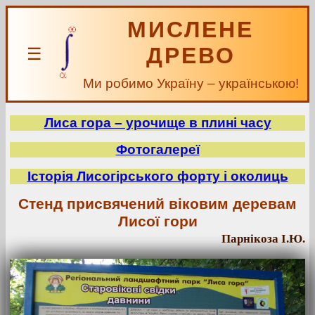
МИСЛЕНЕ
ДРЕВО
☰
Ми робимо Україну – українською!
Лиса гора – урочище в плині часу
Фотогалереї
Історія Лисогірського форту і околиць
Стенд присвячений віковим деревам
Лисої гори
Парнікоза І.Ю.