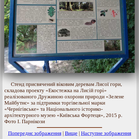
Стенд присвячений віковим деревам Лисої гори,
складова проекту «Екостежка на Лисій горі»
реалізованого Дружиною охорони природи «Зелене
Майбутнє» за підтримки торгівельної марки
«Чернігівське» та Національного історико-
архітектурного музею «Київська Фортеця», 2015 р.
Фото І. Парнікози
Попереднє зображення
|
Вище
|
Наступне зображення