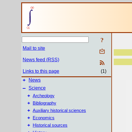
?
Mail to site
News feed (RSS)
Links to this page
(1)
+
News
–
Science
+
Archeology
+
Bibliography
+
Auxiliary historical sciences
+
Economics
+
Historical sources