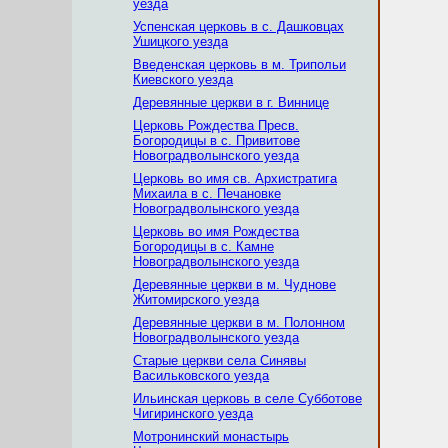
уезда
Успенская церковь в с. Дашковцах
Ушицкого уезда
Введенская церковь в м. Трипольи
Киевского уезда
Деревянные церкви в г. Виннице
Церковь Рождества Пресв.
Богородицы в с. Привитове
Новоградволынского уезда
Церковь во имя св. Архистратига
Михаила в с. Печановке
Новоградволынского уезда
Церковь во имя Рождеcтва
Богородицы в с. Камне
Новоградволынского уезда
Деревянные церкви в м. Чуднове
Житомирского уезда
Деревянные церкви в м. Полонном
Новоградволынcкого уезда
Старые церкви села Синявы
Васильковского уезда
Ильинская церковь в селе Субботове
Чигиринского уезда
Мотронинский монастырь