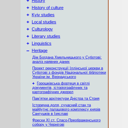
+
History
+
History of culture
+
Kyiv studies
+
Local studies
+
Culturology
+
Literary studies
+
Linguistics
–
Heritage
Дім Богдана Хмельницького у Суботові:
аналіз наявних даних
Проект реконструкції Іллінської церкви в
Суботові з фондів Національної бібліотеки
України ім. Вернадського
+
Горошківська фортеця в світлі
документів, історіографічних та
картографічних джерел
Пам’ятки архітектури Дністра та Стрия
Історична доля, сучасний стан та
майбутнє палацового комплексу князів
Сангушків в Ізяславі
Фрески ХІ ст. Спасо-Преображенського
собору у Чернігові