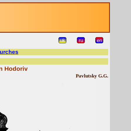
uk
ru
en
urches
in Hodoriv
Pavlutsky G.G.