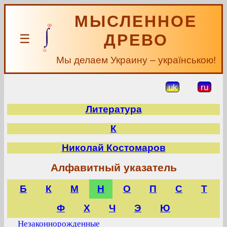
МЫСЛЕННОЕ
ДРЕВО
☰
Мы делаем Украину – українською!
uk
ru
Литература
К
Николай Костомаров
Алфавитный указатель
Б
К
М
Н
О
П
С
Т
Ф
Х
Ч
Э
Ю
Незаконнорожденные