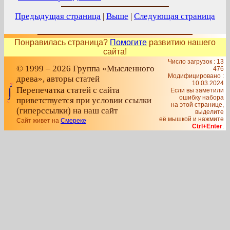
Предыдущая страница
|
Выше
|
Следующая страница
Понравилась страница?
Помогите
развитию нашего
сайта!
Число загрузок : 13
© 1999 – 2026 Группа «Мысленного
476
Модифицировано :
древа», авторы статей
10.03.2024
Перепечатка статей с сайта
Если вы заметили
ошибку набора
приветствуется при условии ссылки
на этой странице,
(гиперссылки) на наш сайт
выделите
её мышкой и нажмите
Сайт живет на
Смереке
Ctrl+Enter
.