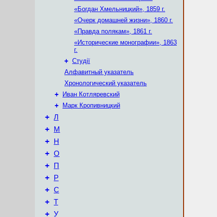
«Богдан Хмельницкий», 1859 г.
«Очерк домашней жизни», 1860 г.
«Правда полякам», 1861 г.
«Исторические монографии», 1863
г.
+
Студії
Алфавитный указатель
Хронологический указатель
+
Иван Котляревский
+
Марк Кропивницкий
+
Л
+
М
+
Н
+
О
+
П
+
Р
+
С
+
Т
+
У