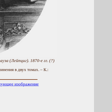
за (Лейпциг). 1870-е гг. (?)
инения в двух томах. – К.:
дующее изображение