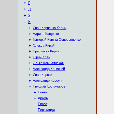
+
Г
+
Д
+
З
–
К
+
Иван Карпенко-Карый
+
Адриан Кащенко
+
Григорий Квитка-Основьяненко
+
Олекса Кирий
+
Прасковья Кирий
+
Юрий Клен
+
Ольга Кобылянская
+
Александр Кониский
+
Иван Корсак
+
Александр Корсун
–
Николай Костомаров
+
Поезії
+
Драмы
+
Проза
+
Переклади