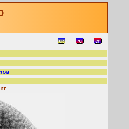
О
uk
ru
en
ров
гг.