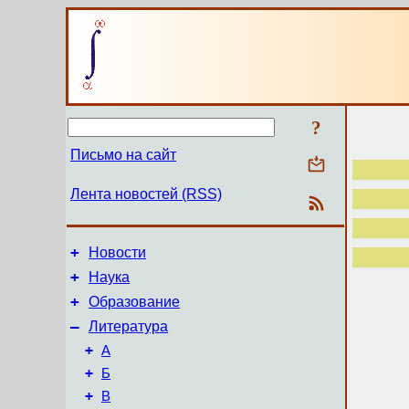
?
Письмо на сайт
Лента новостей (RSS)
+
Новости
+
Наука
+
Образование
–
Литература
+
А
+
Б
+
В