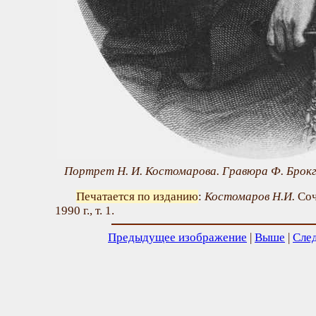
Портрет Н. И. Костомарова. Гравюра Ф. Брокгау
Печатается по изданию
:
Костомаров Н.И.
Соч
1990 г., т. 1.
Предыдущее изображение
|
Выше
|
Сле