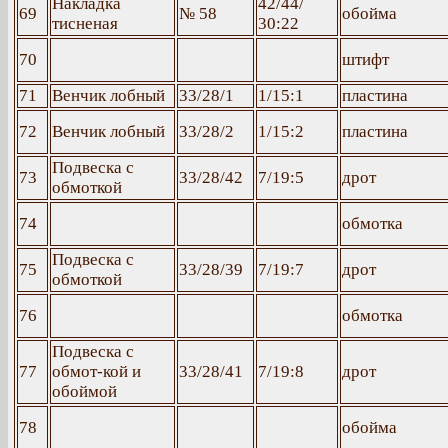
Накладка
42/44/
69
№ 58
обойма
тисненая
30:22
70
штифт
71
Венчик лобный
33/28/1
1/15:1
пластина
72
Венчик лобный
33/28/2
1/15:2
пластина
Подвеска с
73
33/28/42
7/19:5
дрот
обмоткой
74
обмотка
Подвеска с
75
33/28/39
7/19:7
дрот
обмоткой
76
обмотка
Подвеска с
77
обмот-кой и
33/28/41
7/19:8
дрот
обоймой
78
обойма