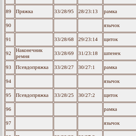
89
Пряжка
33/28/95
28/23:13
рамка
90
язычок
91
33/28/68
29/23:14
щиток
Наконечник
92
33/28/69
31/23:18
шпенек
ремня
93
Псевдопряжка
33/28/27
30/27:1
рамка
94
язычок
95
Псевдопряжка
33/28/25
30/27:2
щиток
96
рамка
97
язычок