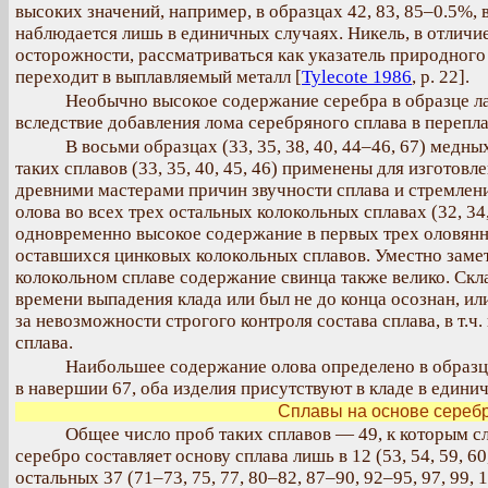
высоких значений, например, в образцах 42, 83, 85–0.5%,
наблюдается лишь в единичных случаях. Никель, в отличие
осторожности, рассматриваться как указатель природного 
переходит в выплавляемый металл [
Tylecote 1986
, p. 22].
Необычно высокое содержание серебра в образце ла
вследствие добавления лома серебряного сплава в перепл
В восьми образцах (33, 35, 38, 40, 44–46, 67) медн
таких сплавов (33, 35, 40, 45, 46) применены для изготов
древними мастерами причин звучности сплава и стремлен
олова во всех трех остальных колокольных сплавах (32, 34
одновременно высокое содержание в первых трех оловянны
оставшихся цинковых колокольных сплавов. Уместно замет
колокольном сплаве содержание свинца также велико. Скл
времени выпадения клада или был не до конца осознан, ил
за невозможности строгого контроля состава сплава, в т.ч
сплава.
Наибольшее содержание олова определено в образце 
в навершии 67, оба изделия присутствуют в кладе в едини
Сплавы на основе серебр
Общее число проб таких сплавов — 49, к которым сл
серебро составляет основу сплава лишь в 12 (53, 54, 59, 60,
остальных 37 (71–73, 75, 77, 80–82, 87–90, 92–95, 97, 99,