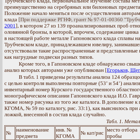
Трубчевского клада, первоначальное изучение состава ме
преимущественно на серебряных или билоновых предметах
Положение начало меняться после осуществления авторам
клада
[При поддержке РГНФ, грант № 97-01-00360 "Трубче
2001
], в котором 27 из 139 проанализированных проб отн
оловянной бронзы, в которой, впрочем, содержание цинка
в настоящей работе металле Гапоновского клада сплавы на
Трубчевском кладе, принадлежавшем ювелиру, занимавшем
отсутствовали такие распространенные и представленные
как нагрудные подвески разных типов.
Кроме того, в Гапоновском кладе обнаружено свыш
анализ которых авторами уже опубликован [
Егорьков, Щег
В табл. 1 приведены результаты анализа 124 образц
с целью контроля выполнены повторные (53’ и 54’) анализ
инвентарный номер Курского государственного областног
монографическом описании Гапоновского клада И.О. Гавр
также номер рисунка из того же каталога. В дополнение к
КГОМА, № 59 по каталогу, рис. 33:1), как выяснилось пр
ложкой, внесенной в состав клада случайно.
Табл. 1. Метал
наименование
инв. №
место отбора
№
№ кат/рис
предмета
КГОМА
пробы