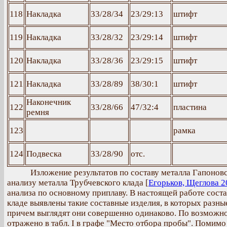
118
Накладка
33/28/34
23/29:13
штифт
119
Накладка
33/28/32
23/29:14
штифт
120
Накладка
33/28/36
23/29:15
штифт
121
Накладка
33/28/89
38/30:1
штифт
Наконечник
122
33/28/66
47/32:4
пластина
ремня
123
рамка
124
Подвеска
33/28/90
отс.
Изложение результатов по составу металла Гапоновск
анализу металла Трубчевского клада [
Егорьков, Щеглова 2
анализа по основному приплаву. В настоящей работе соста
кладе выявлены такие составные изделия, в которых разные
причем выглядят они совершенно одинаково. По возможнос
отражено в табл. I в графе "Место отбора пробы". Помим