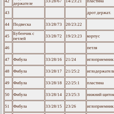
42
33/28/67
14/23:21
пластина
держателе
43
дрот держат.
44
Подвеска
33/28/73
20/23:22
Бубенчик с
45
33/28/72
19/23:23
корпус
петлей
46
петля
47
Фибула
33/28/16
21/24
иглоприемник
48
Фибула
33/28/17
21/25:2
иглодержател
49
Фибула
33/28/18
22/25:1
пластина
50
Фибула
33/28/14
23/25:3
нижний щито
51
Фибула
33/28/15
23/26
иглоприемник