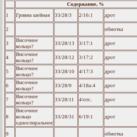
Содержание, %
1
Гривна шейная
33/28/3
2/16:1
дрот
2
обмотка
Височное
3
33/28/13
3/17:1
дрот
кольцо?
Височное
4
33/28/12
3/17:2
дрот
кольцо?
Височное
5
33/28/10
4/17:3
дрот
кольцо?
Височное
6
33/28/9
4/18a:4
дрот
кольцо?
Височное
7
33/28/11
4/отс.
дрот
кольцо?
Височное
8
кольцо
33/28/31
6/19:1
дрот
односпиральное
9
обмотка