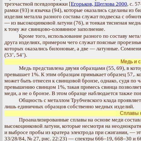
трехчастной псевдопряжки [
Егорьков, Щеглова 2000
, с. 5
рамки (93) и язычка (94), которые оказались сделаны из 
изделия металла разного состава служат подвеска с обмот
— из высокоцинковой латуни (76), и тонкая тисненая мед
к тому же свинцово-оловянное заполнение.
Кроме того, использование разного по составу мета
друга изделиях, примером чего служат поясные прорезные 
которых оказались билоновые, а две — латунные. Сомнени
(53’, 54’).
Медь и 
Медь представлена двумя образцами (55, 69), в ко
превышает 1%. К этим образцам примыкает образец 57,. 
может быть отнесен к свинцовой бронзе, однако, судя по
превышению свинцом 1%, такая примесь свинца позволяет с
меди, а не о бронзе. В этом образце наблюдается также 
Общность с металлом Трубчевского клада проявляетс
лишь единичных образцов собственно медных изделий.
Сплавы 
Проанализированные сплавы на основе меди составл
высокоцинковой латуни, которые несмотря на неоднократн
и выбросе пробы из кратера электрода при сжигании, — э
33/28/84, № 27, рис. 22:23) — спектры 666–19, 668–30 и 