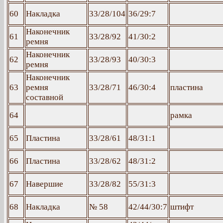
60
Накладка
33/28/104
36/29:7
Наконечник
61
33/28/92
41/30:2
ремня
Наконечник
62
33/28/93
40/30:3
ремня
Наконечник
63
ремня
33/28/71
46/30:4
пластина
составной
64
рамка
65
Пластина
33/28/61
48/31:1
66
Пластина
33/28/62
48/31:2
67
Навершие
33/28/82
55/31:3
68
Накладка
№ 58
42/44/30:7
штифт