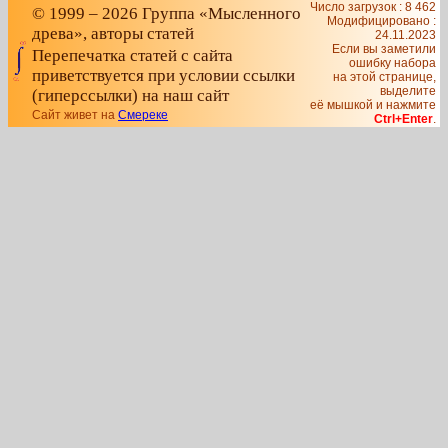
Число загрузок : 8 462
© 1999 – 2026 Группа «Мысленного
Модифицировано :
древа», авторы статей
24.11.2023
Если вы заметили
Перепечатка статей с сайта
ошибку набора
приветствуется при условии ссылки
на этой странице,
выделите
(гиперссылки) на наш сайт
её мышкой и нажмите
Сайт живет на
Смереке
Ctrl+Enter
.