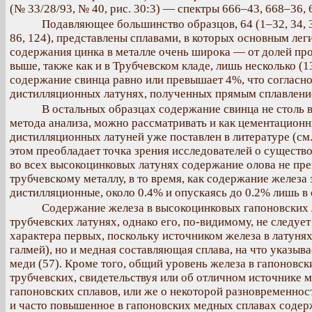
(№ 33/28/93, № 40, рис. 30:3) — спектры 666–43, 668–36, 
Подавляющее большинство образцов, 64 (1–32, 34, 36, 
86, 124), представлены сплавами, в которых основным лег
содержания цинка в металле очень широка — от долей пр
выше, также как и в Трубчевском кладе, лишь несколько (13, 
содержание свинца равно или превышает 4%, что согласно
дистилляционных латунях, полученных прямым сплавлени
В остальных образцах содержание свинца не столь 
метода анализа, можно рассматривать и как цементацион
дистилляционных латуней уже поставлен в литературе (см.,
этом преобладает точка зрения исследователей о существ
во всех высокоцинковых латунях содержание олова не пр
трубчевскому металлу, в то время, как содержание железа 
дистилляционные, около 0.4% и опускаясь до 0.2% лишь в 
Содержание железа в высокоцинковых гапоновских 
трубчевских латунях, однако его, по-видимому, не следуе
характера первых, поскольку источником железа в латунях
галмей), но и медная составляющая сплава, на что указыв
меди (57). Кроме того, общий уровень железа в гапоновск
трубчевских, свидетельствуя или об отличном источнике 
гапоновских сплавов, или же о некоторой разновременност
и часто повышенное в гапоновских медных сплавах содерж