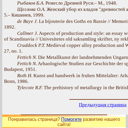
Рыбаков Б.А.
Ремесло Древней Руси.– М., 1948.
Щеглова О.А.
Женский убор из кладов "древностей ан
5.– Кишинев, 1999.
de Baye J.
La bijouterie des Goths en Russie // Memorie
1892.
Callmer J.
Aspects of production and style: an essay w
of Scandinavia // Univesitetes old saksamling skrifter, ny rek
Craddock P.T.
Medieval copper alloy production and We
27, no. 1.
Fettich N.
Die Metallkunst der landnehmenden Ungarn 
Fettich N.
Arhaologische Studien zur Geschichte der s
Budapest, 1951.
Roth H.
Kunst and handwerk in fruhen Mittelalter: Arh
Bonn, 1986.
Tylecote R.F.
The prehistory of metallurgy in the Britis
Предыдущая страница
Понравилась страница?
Помогите
развитию нашего
сайта!