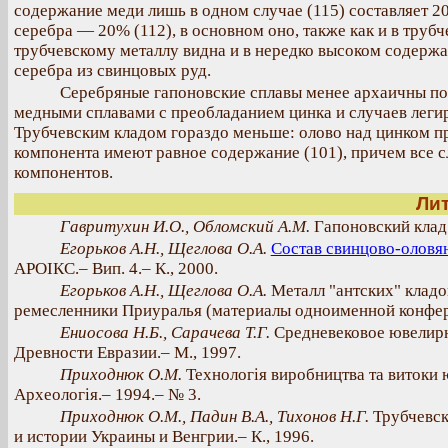
содержание меди лишь в одном случае (115) составляет 
серебра — 20% (112), в основном оно, также как и в труб
трубчевскому металлу видна и в нередко высоком содержа
серебра из свинцовых руд.
Серебряные гапоновские сплавы менее архаичны по
медными сплавами с преобладанием цинка и случаев леги
Трубчевским кладом гораздо меньше: олово над цинком пре
компонента имеют равное содержание (101), причем все 
компонентов.
Ли
Гавритухин И.О., Обломский А.М.
Гапоновский клад 
Егорьков А.Н., Щеглова О.А.
Состав свинцово-оловян
АРОIКС.– Вип. 4.– К., 2000.
Егорьков А.Н., Щеглова О.А.
Металл "антских" кладо
ремесленники Приуралья (материалы одноименной конферен
Ениосова Н.Б., Сарачева Т.Г.
Средневековое ювелирн
Древности Евразии.– М., 1997.
Приходнюк О.М.
Технологiя виробництва та витоки 
Археологiя.– 1994.– № 3.
Приходнюк О.М., Падин В.А., Тихонов Н.Г.
Трубчевски
и истории Украины и Венгрии.– К., 1996.