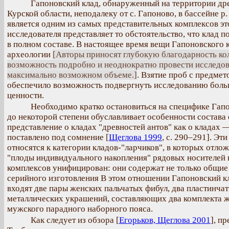
Гапоновский клад, обнаруженный на территории др
Курской области, неподалеку от с. Гапоново, в бассейне р
является одним из самых представительных комплексов эт
исследователя представляет то обстоятельство, что клад 
в полном составе. В настоящее время вещи Гапоновского 
археологии
[Авторы приносят глубокую благодарность к
возможность подробно и неоднократно провести исследова
максимально возможном объеме.]
. Взятие проб с предме
обеспечило возможность подвергнуть исследованию больш
ценности.
Необходимо кратко остановиться на специфике Гапон
до некоторой степени обуславливает особенности состава 
представление о кладах "древностей антов" как о кладах
поставлено под сомнение [
Щеглова 1999
, с. 290–291]. Э
относятся к категории кладов-"ларчиков", в которых отлож
"плоды индивидуального накопления" рядовых носителей 
комплексов унифицирован: они содержат не только общие 
серийного изготовления В этом отношении Гапоновский кла
входят две пары женских пальчатых фибул, два пластинча
металлических украшений, составляющих два комплекта ж
мужского парадного наборного пояса.
Как следует из обзора [
Егорьков, Щеглова 2001
], п