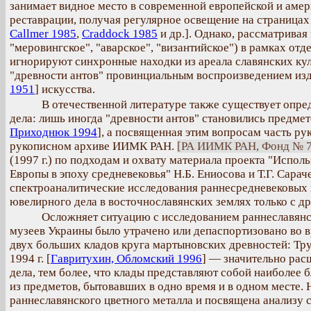
занимает видное место в современной европейской и амер
реставрации, получая регулярное освещение на страница
Callmer 1985
,
Craddock 1985
и др.]. Однако, рассматривая
"меровингское", "аварское", "византийское") в рамках от
игнорируют синхронные находки из ареала славянских кул
"древности антов" провинциальным воспроизведением изд
1951
] искусства.
В отечественной литературе также существует опре
дела: лишь иногда "древности антов" становились предме
Приходнюк 1994
], а посвященная этим вопросам часть ру
рукописном архиве ИИМК РАН.
[РА ИИМК РАН, Фонд № 77
(1997 г.) по подходам и охвату материала проекта "Испол
Европы в эпоху средневековья" Н.Б. Ениосова и Т.Г. Сара
спектроаналитические исследования раннесредневековых 
ювелирного дела в восточнославянских землях только с д
Осложняет ситуацию с исследованием раннеславянск
музеев Украины было утрачено или депаспортизовано во в
двух больших кладов круга мартыновских древностей: Труб
1994 г. [
Гавритухин, Обломский 1996
] — значительно рас
дела, тем более, что клады представляют собой наиболее 
из предметов, бытовавших в одно время и в одном месте. 
раннеславянского цветного металла и посвящена анализу 