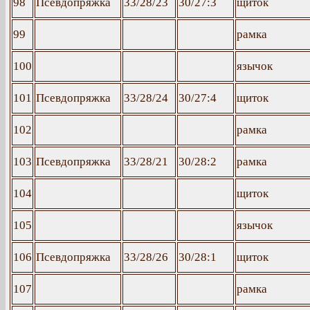
98
Псевдопряжка
33/28/23
30/27:3
щиток
99
рамка
100
язычок
101
Псевдопряжка
33/28/24
30/27:4
щиток
102
рамка
103
Псевдопряжка
33/28/21
30/28:2
рамка
104
щиток
105
язычок
106
Псевдопряжка
33/28/26
30/28:1
щиток
107
рамка