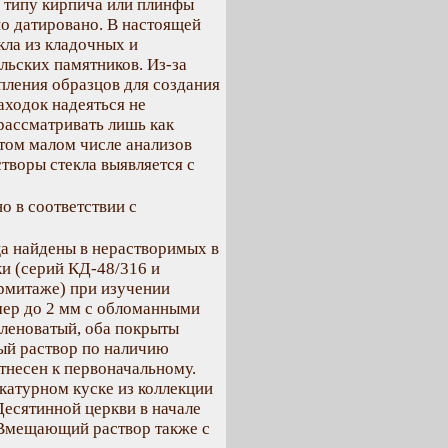
и типу кирпича или плинфы
но датировано. В настоящей
кла из кладочных и
ьских памятников. Из-за
пления образцов для создания
аходок надеяться не
рассматривать лишь как
этом малом числе анализов
творы стекла выявляется с
 в соответствии с
ца найдены в нерастворимых в
и (серий КД-48/316 и
Эрмитаже) при изучении
мер до 2 мм с обломанными
еленоватый, оба покрыты
ый раствор по наличию
тнесен к первоначальному.
катурном куске из коллекции
Десятинной церкви в начале
. Вмещающий раствор также с