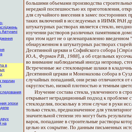
большими объемами производства строительных 
нередкой поспешностью их приготовления, отк
для случайного внесения в замес посторонних п
таких включений в исследуемых в ИИМК РАН др
о-
штукатурных растворах является стекло, неодно
осліджень
 Автуничі
изучении растворов различных памятников домо
при этом идет не о целенаправленно введенном 
ідження
обнаруженном в штукатурных растворах старей
ння
Десятинной церкви и Софийского собора [
Стрiл
iв
Ю.А., Фурман Р.В., 1988
], а об отдельных кусочк
во внимание наблюдаемый иногда непровар, сте
ла в
Встреченные же стекловарные шлаки в кладочн
ных
Десятинной церкви и Мономахова собора в Сузд
ах
случайных попаданий, они резко отличаются от 
я перлин
округлостью, низкой плотностью и темным цвет
х
Изучение состава стекла, увлеченного в стр
сследования
открывает нетрадиционный подход к проблеме с
ния эпохи
стеклоделия, поскольку в этом случае в руки ис
-депе
только стекло, предназначенное для утилитарног
значительной степени это могут быть результаты 
 двух
варок, попадание в строительные растворы котор
й на
целью их сокрытие. По данным письменных ист