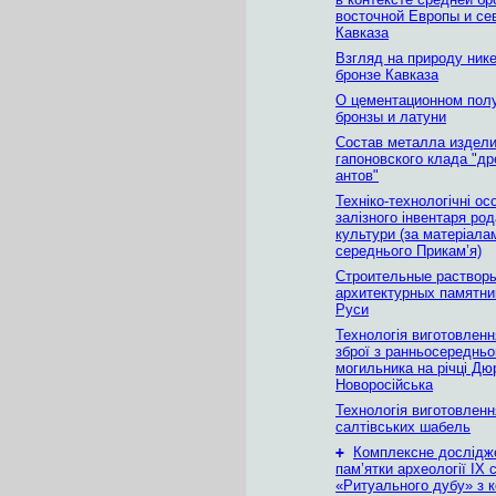
восточной Европы и се
Кавказа
Взгляд на природу ник
бронзе Кавказа
О цементационном пол
бронзы и латуни
Состав металла издел
гапоновского клада "д
антов"
Техніко-технологічні ос
залізного інвентаря род
культури (за матеріала
середнього Прикам’я)
Строительные растворы
архитектурных памятн
Руси
Технологія виготовленн
зброї з ранньосередньо
могильника на річці Дю
Новоросійська
Технологія виготовленн
салтівських шабель
+
Комплексне дослідж
пам’ятки археології ІХ с
«Ритуального дубу» з к