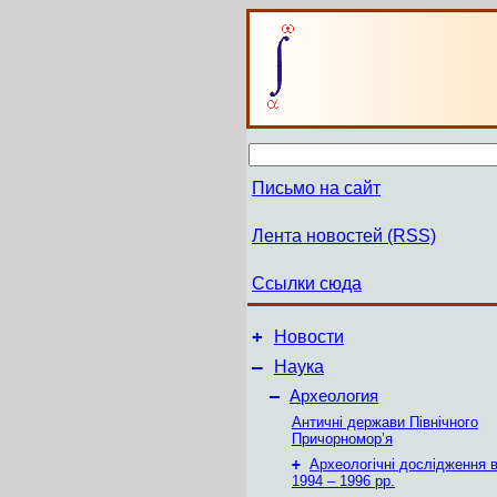
Письмо на сайт
Лента новостей (RSS)
Ссылки сюда
+
Новости
–
Наука
–
Археология
Античні держави Північного
Причорномор’я
+
Археологічні дослідження в
1994 – 1996 рр.