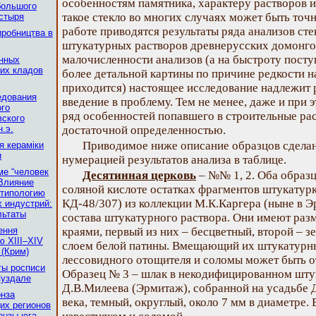
особенностям памятника, характеру растворов 
большого
такое стекло во многих случаях может быть точ
стыря
работе приводятся результаты ряда анализов сте
иробництва в
штукатурных растворов древнерусских домонгол
малочисленности анализов (а на быстроту посту
янных
их кладов
более детальной картины по причине редкости н
приходится) настоящее исследование надлежит 
едования
введение в проблему. Тем не менее, даже и при 
ого
ряд особенностей попавшего в строительные рас
вского
н.э.
достаточной определенностью.
Приводимое ниже описание образцов сделано
я кераміки
и
нумерацией результатов анализа в таблице.
ме “человек
Десятинная церковь
– №№ 1, 2. Оба образ
Влияние
соляной кислоте остатках фрагментов штукатурк
 типологию
КД-48/307) из коллекции М.К.Каргера (ныне в 
 индустрий:
льтаты
состава штукатурного раствора. Они имеют раз
ення
краями, первый из них – бесцветный, второй – з
ю XIII–XIV
слоем белой патины. Вмещающий их штукатурн
 (Крим)
лессовидного отощителя и соломы может быть о
ты росписи
Образец № 3 – шлак в некодифицированном шту
Суздале
Д.В.Милеева (Эрмитаж), собранной на усадьбе 
нза
века, темный, округлый, около 7 мм в диаметре
их регионов
онзы юга