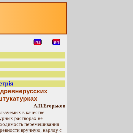
О
ru
en
етрія
 древнерусских
штукатурках
А.Н.Егорьков
льзуемых в качестве
урных растворах не
бходимость перемешивания
ревности вручную, наряду с