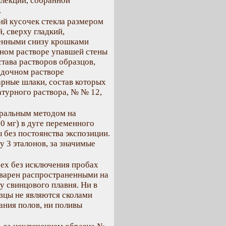
ллекции, собранной
.
ий кусочек стекла размером
й, сверху гладкий,
ленными снизу крошками
чном растворе упавшей стены
става растворов образцов,
адочном растворе
рные шлаки, состав которых
атурного раствора, № № 12,
тральным методом на
0 мг) в дуге переменного
ы без постоянства экспозиции.
 3 эталонов, за значимые
сех без исключения пробах
я сварен распространенными на
 свинцового плавня. Ни в
зцы не являются сколами
ания полов, ни поливы