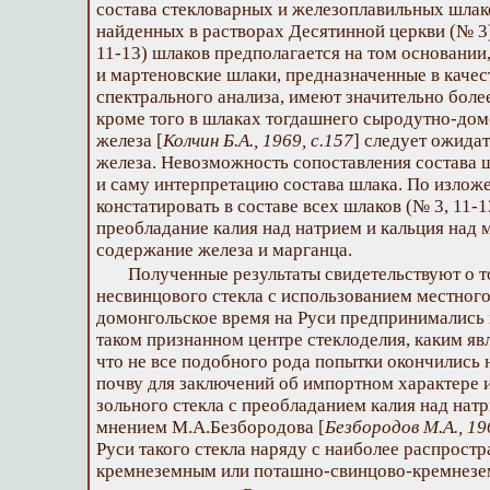
состава стекловарных и железоплавильных шлак
найденных в растворах Десятинной церкви (№ 
11-13) шлаков предполагается на том основани
и мартеновские шлаки, предназначенные в качес
спектрального анализа, имеют значительно бол
кроме того в шлаках тогдашнего сыродутно-дом
железа [
Колчин Б.А., 1969, c.157
] следует ожида
железа. Невозможность сопоставления состава 
и саму интерпретацию состава шлака. По изло
констатировать в составе всех шлаков (№ 3, 11-1
преобладание калия над натрием и кальция над 
содержание железа и марганца.
Полученные результаты свидетельствуют о т
несвинцового стекла с использованием местного
домонгольское время на Руси предпринимались н
таком признанном центре стеклоделия, каким яв
что не все подобного рода попытки окончились 
почву для заключений об импортном характере 
зольного стекла с преобладанием калия над натр
мнением М.А.Безбородова [
Безбородов М.А., 19
Руси такого стекла наряду с наиболее распрост
кремнеземным или поташно-свинцово-кремнез