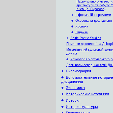
Національного музею н
архітектури та побуту У
Києві (с. Пирогово)
+
Інформаційні проблеми
+
Охорона та дослідження
+
Хроника
+
Рецензії
+
Baltic-Pontic Studies
Пам’ятки археології на Дністрі
Мегалітичний культовий комп
Дністрі
+
Археологія Чортківського р
Довгі вали середньої течії Дн
+
Библиография
+
Вспомогательные историч
дисциплины
+
Экономика
+
Исторические источники
+
История
+
История культуры
+