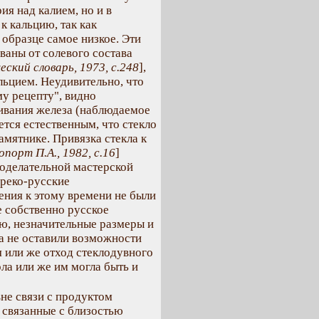
ия над калием, но и в
 кальцию, так как
образце самое низкое. Эти
ваны от солевого состава
еский словарь, 1973, с.248
],
льцием. Неудивительно, что
му рецепту", видно
ивания железа (наблюдаемое
ется естественным, что стекло
амятнике. Привязка стекла к
опорт П.А., 1982, с.16
]
лоделательной мастерской
 греко-русские
ения к этому времени не были
е собственно русское
ию, незначительные размеры и
а не оставили возможности
я или же отход стеклодувного
ола или же им могла быть и
не связи с продуктом
 связанные с близостью