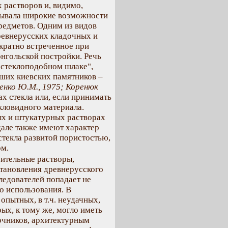
растворов и, видимо,
рывала широкие возможности
редметов. Одним из видов
евнерусских кладочных и
кратно встреченное при
нгольской постройки. Речь
"стеклоподобном шлаке",
ших киевских памятников –
енко Ю.М., 1975; Коренюк
ах стекла или, если принимать
кловидного материала.
ых и штукатурных растворах
але также имеют характер
стекла развитой пористостью,
ом.
оительные растворы,
тановления древнерусского
следователей попадает не
о использования. В
опытных, в т.ч. неудачных,
ых, к тому же, могло иметь
очников, архитектурным