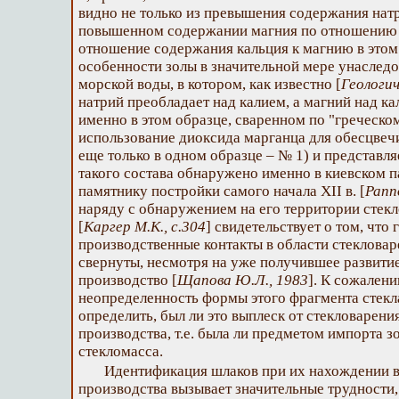
видно не только из превышения содержания натр
повышенном содержании магния по отношению к
отношение содержания кальция к магнию в этом 
особенности золы в значительной мере унаследо
морской воды, в котором, как известно [
Геологич
натрий преобладает над калием, а магний над ка
именно в этом образце, сваренном по "греческо
использование диоксида марганца для обесцвеч
еще только в одном образце – № 1) и представля
такого состава обнаружено именно в киевском п
памятнику постройки самого начала XII в. [
Рапп
наряду с обнаружением на его территории стек
[
Каргер М.К., с.304
] свидетельствует о том, что
производственные контакты в области стекловар
свернуты, несмотря на уже получившее развити
производство [
Щапова Ю.Л., 1983
]. К сожален
неопределенность формы этого фрагмента стекл
определить, был ли это выплеск от стекловарени
производства, т.е. была ли предметом импорта з
стекломасса.
Идентификация шлаков при их нахождении в
производства вызывает значительные трудности,