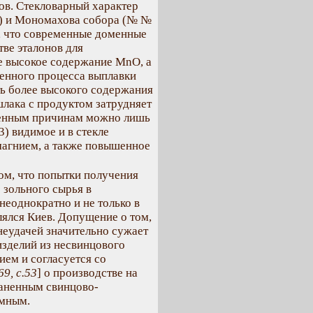
ов. Стекловарный характер
3) и Мономахова собора (№ №
и, что современные доменные
тве эталонов для
ее высокое содержание MnO, а
енного процесса выплавки
ть более высокого содержания
шлака с продуктом затрудняет
женным причинам можно лишь
3) видимое и в стекле
магнием, а также повышенное
ом, что попытки получения
 зольного сырья в
еоднократно и не только в
лялся Киев. Допущение о том,
неудачей значительно сужает
изделий из несвинцового
ием и согласуется со
69, с.53
] о производстве на
раненным свинцово-
емным.