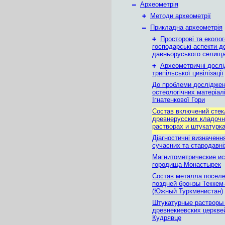
–
Археометрія
+
Методи археометрії
–
Прикладна археометрія
+
Просторові та еколог
господарські аспекти д
давньоруського селища
+
Археометричні досл
трипільської цивілізації
До проблеми дослідже
остеологiчних матерiал
Iгнатенкової Гори
Состав включений стек
древнерусских кладоч
растворах и штукатурк
Діагностичні визначенн
сучасних та стародавні
Магнитометрические и
городища Монастырек
Состав металла поселе
поздней бронзы Теккем
(Южный Туркменистан)
Штукатурные растворы
древнекиевских церкве
Кудрявце