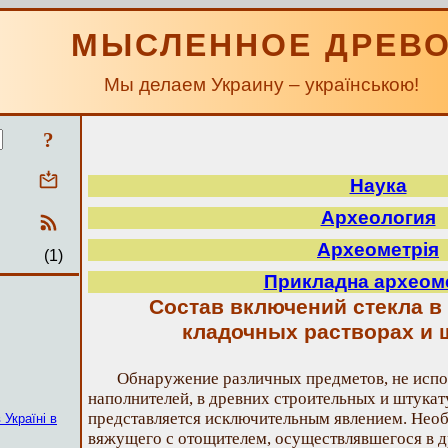
МЫСЛЕННОЕ ДРЕВ
Мы делаем Украину – українською!
?
Наука
Археология
Археометрія
(1)
Прикладна археом
Состав включений стекла в
кладочных растворах и 
Обнаружение различных предметов, не испо
наполнителей, в древних строительных и штукат
представляется исключительным явлением. Нео
 Україні в
вяжущего с отощителем, осуществлявшегося в д