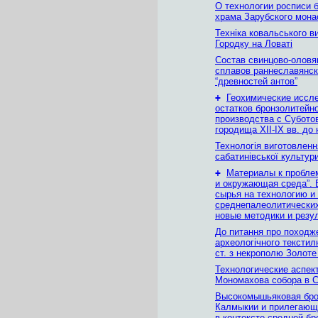
О технологии росписи 
храма Зарубского мона
Техніка ковальського в
Городку на Ловаті
Состав свинцово-олов
сплавов раннеславянск
“древностей антов”
+
Геохимические иссл
остатков бронзолитейн
производства с Субото
городища XII-IX вв. до 
Технологія виготовленн
сабатинівської культур
+
Материалы к пробле
и окружающая среда”. 
сырья на технологию и
среднепалеолитических
новые методики и резу
До питання про походж
археологічного текстил
ст. з некрополю Золоте
Технологические аспек
Мономахова собора в 
Высокомышьяковая бро
Калмыкии и прилегающ
в контексте средней бр