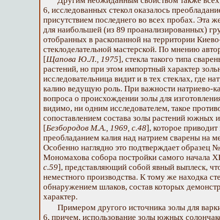
Другим неожиданным свойством также всех
6, исследованных стекол оказалось преобладани
присутствием последнего во всех пробах. Эта ж
для наибольшей (из 89 проанализированных) гру
отобранных в раскопанной на территории Киев
стеклоделательной мастерской. По мнению авт
[
Щапова Ю.Л., 1975
], стекла такого типа свар
растений, но при этом импортный характер золь
исследовательница видит и в тех стеклах, где н
калию ведущую роль. При важности натриево-ка
вопроса о происхождении золы для изготовления
видимо, ни одним исследователем, такое против
сопоставлением состава золы растений южных и
[
Безбородов М.А., 1969, с.48
], которое приводит
преобладанием калия над натрием сварены на м
Особенно наглядно это подтверждает образец № 
Мономахова собора постройки самого начала XII
с.59
], представляющий собой явный выплеск, чт
неместного производства. К тому же находка ст
обнаружением шлаков, состав которых демонcт
характер.
Примером другого источника золы для варки
6, причем, использование золы южных солончак