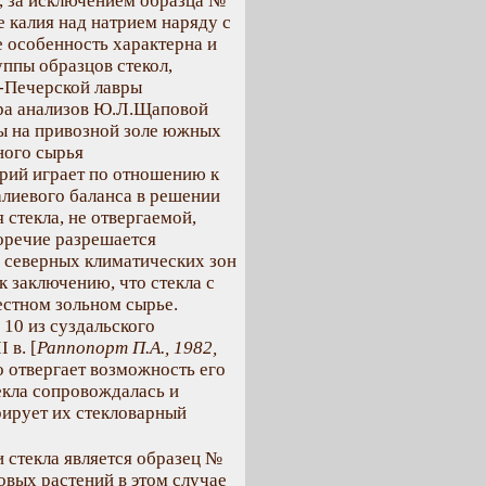
, за исключением образца №
е калия над натрием наряду с
е особенность характерна и
ппы образцов стекол,
о-Печерской лавры
ора анализов Ю.Л.Щаповой
ены на привозной золе южных
ного сырья
атрий играет по отношению к
лиевого баланса в решении
 стекла, не отвергаемой,
оречие разрешается
 северных климатических зон
 к заключению, что стекла с
естном зольном сырье.
10 из суздальского
 в. [
Раппопорт П.А., 1982,
о отвергает возможность его
екла сопровождалась и
рирует их стекловарный
 стекла является образец №
овых растений в этом случае