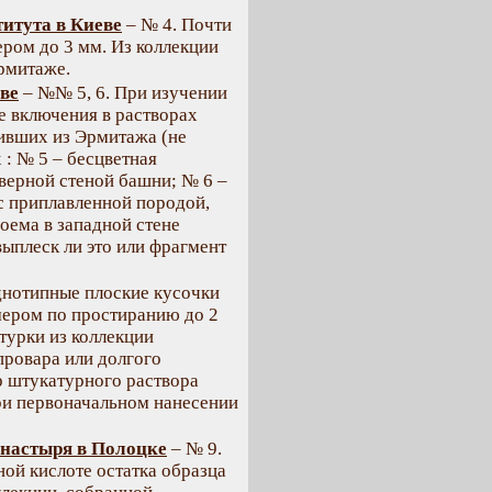
титута в Киеве
– № 4. Почти
ром до 3 мм. Из коллекции
рмитаже.
ве
– №№ 5, 6. При изучении
 включения в растворах
пивших из Эрмитажа (не
: № 5 – бесцветная
верной стеной башни; № 6 –
с приплавленной породой,
оема в западной стене
выплеск ли это или фрагмент
днотипные плоские кусочки
мером по простиранию до 2
турки из коллекции
провара или долгого
р штукатурного раствора
при первоначальном нанесении
настыря в Полоцке
– № 9.
ной кислоте остатка образца