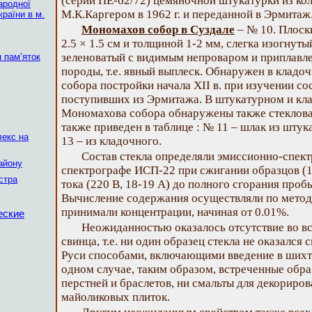
(серии ПЕ-62/72) цемяночной штукатурки из ко
ародної
М.К.Каргером в 1962 г. и переданной в Эрмитаж
країни в м.
Мономахов собор в Суздале
– № 10. Плоск
2.5 × 1.5 см и толщиной 1-2 мм, слегка изогнуты
зеленоватый с видимым непроваром и приплав
 пам’яток
породы, т.е. явный выплеск. Обнаружен в кладо
собора постройки начала XII в. при изучении со
поступивших из Эрмитажа. В штукатурном и кл
Мономахова собора обнаружены также стеклова
также приведен в таблице : № 11 – шлак из штук
лекс на
13 – из кладочного.
Состав стекла определяли эмиссионно-спек
айону
спектрографе ИСП-22 при сжигании образцов (1
істра
тока (220 В, 18-19 А) до полного сгорания проб
Вычисление содержания осуществляли по методу
принимали концентрации, начиная от 0.01%.
еские
Неожиданностью оказалось отсутствие во в
свинца, т.е. ни один образец стекла не оказалс
Руси способами, включающими введение в шихту
одном случае, таким образом, встреченные обра
перстней и браслетов, ни смальты для декориров
майоликовых плиток.