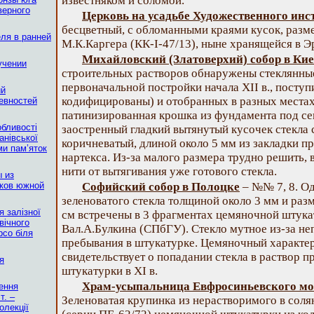
известняком и соломой.
верного
Церковь на усадьбе Художественного инс
бесцветный, с обломанными краями кусок, разме
еля в ранней
М.К.Каргера (КК-I-47/13), ныне хранящейся в Э
Михайловский (Златоверхий) собор в Кие
учении
строительных растворов обнаружены стеклянные
первоначальной постройки начала XII в., посту
ий
кодифицированы) и отобранных в разных местах 
ревностей
патинизированная крошка из фундамента под се
обливості
заостренный гладкий вытянутый кусочек стекла 
анівської
коричневатый, длиной около 5 мм из закладки пр
ми пам’яток
нартекса. Из-за малого размера трудно решить, 
нити от вытягивания уже готового стекла.
 из
иков южной
Софийский собор в Полоцке
– №№ 7, 8. О
зеленоватого стекла толщиной около 3 мм и раз
я залізної
см встречены в 3 фрагментах цемяночной штука
вічного
Вал.А.Булкина (СПбГУ). Стекло мутное из-за не
рсо біля
пребывания в штукатурке. Цемяночный характе
свидетельствует о попадании стекла в раствор 
я
штукатурки в XI в.
Храм-усыпальница Евфросиньевского мо
ення
т. –
Зеленоватая крупинка из нерастворимого в соля
олекції