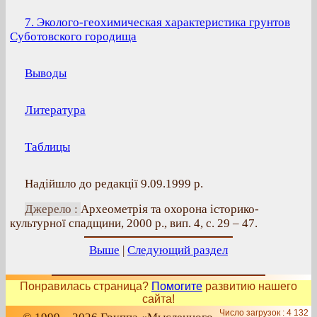
7. Эколого-геохимическая характеристика грунтов
Суботовского городища
Выводы
Литература
Таблицы
Надійшло до редакції 9.09.1999 р.
Джерело :
Археометрія та охорона історико-
культурної спадщини, 2000 р., вип. 4, с. 29 – 47.
Выше
|
Следующий раздел
Понравилась страница?
Помогите
развитию нашего
сайта!
Число загрузок : 4 132