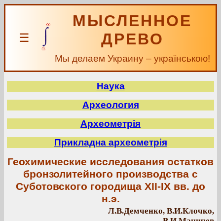
МЫСЛЕННОЕ
ДРЕВО
☰
Мы делаем Украину – українською!
Наука
Археология
Археометрія
Прикладна археометрія
Геохимические исследования остатков
бронзолитейного производства с
Суботовского городища XII-IX вв. до
н.э.
Л.В.Демченко, В.И.Клочко,
В.И.Маничев