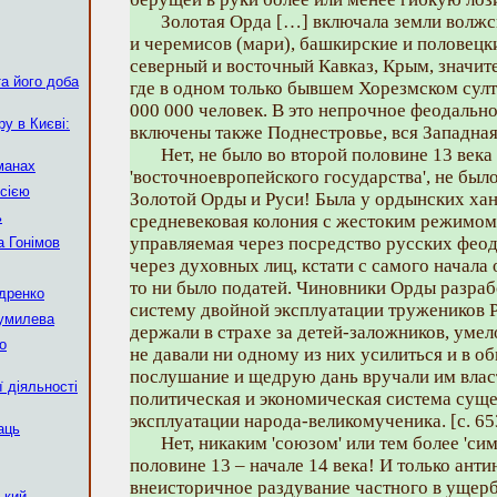
Золотая Орда […] включала земли волжс
и черемисов (мари), башкирские и половецки
северный и восточный Кавказ, Крым, значит
а його доба
где в одном только бывшем Хорезмском султ
000 000 человек. В это непрочное феодальн
у в Києві:
включены также Поднестровье, вся Западная 
Нет, не было во второй половине 13 века
манах
'восточноевропейского государства', не было
сією
Золотой Орды и Руси! Была у ордынских х
ь
средневековая колония с жестоким режимом 
управляемая через посредство русских феода
 Гонімов
через духовных лиц, кстати с самого начал
то ни было податей. Чиновники Орды разра
ндренко
систему двойной эксплуатации тружеников Р
Гумилева
держали в страхе за детей-заложников, умел
о
не давали ни одному из них усилиться и в о
послушание и щедрую дань вручали им власт
 діяльності
политическая и экономическая система суще
эксплуатации народа-великомученика. [с. 65
аць
Нет, никаким 'союзом' или тем более 'сим
половине 13 – начале 14 века! И только ант
внеисторичное раздувание частного в ущер
ький