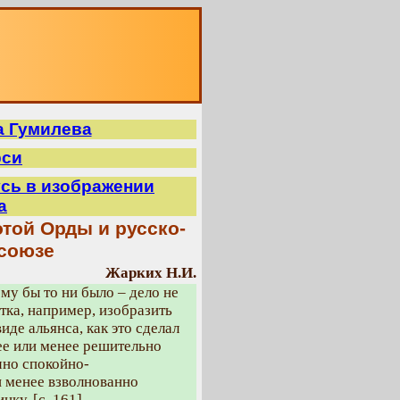
О
а Гумилева
рси
усь в изображении
а
той Орды и русско-
союзе
Жарких Н.И.
му бы то ни было – дело не
тка, например, изобразить
иде альянса, как это сделал
ее или менее решительно
чно спокойно-
и менее взволнованно
ку. [с. 161]