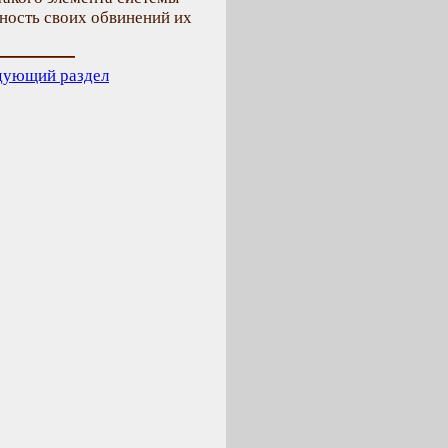
ность своих обвинений их
дующий раздел