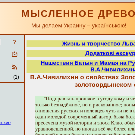
МЫСЛЕННОЕ ДРЕВ
Мы делаем Украину – українською!
?
Жизнь и творчество Льв
Додаткові екску
Нашествия Батыя и Мамая на Р
В.А.Чивилихин
В.А.Чивилихин о свойствах Золо
(1)
золотоордынском 
"Подправлять прошлое в угоду кому и че
только безнадёжное, но и рискованное; попы
отношения русских и половцев чуть ли не в в
один молодой современный автор, была бол
пресечена музой истории и эпоса Клио, обы
еские
уравновешенной, но иногда всё же более ил
берущей в руки более или менее гибкую лозин