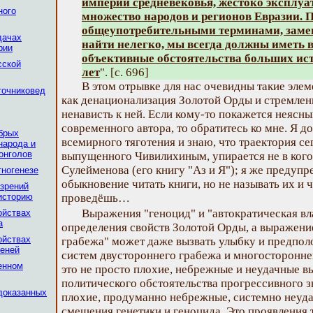
империи средневековья, жестоко эксплу
ного
множество народов и регионов Евразии. 
общеупотребительными терминами, замен
дачах
найти нелегко, мы всегда должны иметь 
рии
объективные обстоятельства больших ис
сской
лет
". [с. 696]
В этом отрывке для нас очевидны такие эле
точниковед
как денационализация Золотой Орды и стремлен
ненависть к ней. Если кому-то покажется неясн
современного автора, то обратитесь ко мне. Я д
брых
всемирного тяготения и знаю, что траектория се
народа и
онголов
выпущенного Чивилихиным, упирается не в кого
Сулейменова (его книгу "Аз и Я"); я же предупр
тногенезе
обыкновение читать книги, но не называть их и 
зрений
историю
проведёшь…
Выражения "геноцид" и "автократическая вла
ойствах
а
определения свойств Золотой Орды, а выражени
ойствах
грабежа" может даже вызвать улыбку и предпо
женей
систем двустороннего грабежа и многостороннег
енном
это не просто плохие, небрежные и неудачные в
политического обстоятельства прогрессивного з
доказанных
плохие, продуманно небрежные, системно неуд
смешения генетики и геноцида. Это проявления 