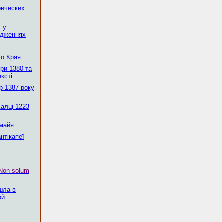
рических
. у
ідженнях
го Края
ри 1380 та
ексті
р 1387 року
Калці 1223
 майя
нтікапеї
Non solum
шла в
ой