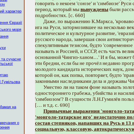
говорить о некоем 'союзе' и 'симбиозе' Руси 
езу
период, который мы
вынуждены
были рассм
ий характер
подробностях. [с. 660]
Даже, по выражению К.Маркса, 'кроваво
ення Євразії
ига на Руси, затормозившее на несколько ве
ського моря
политическое и культурное развитие, 'евраз
вання
русского народа, завершая свои антиистори
спекулятивным тезисом, будто 'современное
ухи
называть и Россией, и СССР, есть часть вел
основанной Чингиз-ханом…' И я бы, может бы
 та сучасне
эти бредни, если бы не прочёл недавно про
льської
молодого кандидата исторических наук, дом
которой он, как попка, повторяет, будто 'пр
Китаю
законными наследниками дела и державы Ч
М.Гумільова
Уместно ли на таком фоне называть зол
одностороннего грабежа, убийства и насили
'симбиозом'? В сущности Л.Н.Гумилёв поль
[… и т.д. с. 690]
Мамая на
Привычные выражения 'монголо-татар
'монголо-татарское иго' недостаточно п
состав степняков, напавших на Русь в 13 
амечания о
рения
социальную, классовую, автократическую