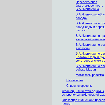
Перспективная
благонамеренность
В.А.Чивилихина
В.А.Чивилихин об у
победах
В.А.Чивилихин о пр
побед орды и пораж
русских
В.А.Чивилихин о пр
нашествий монголо
В.А.Чивилихин о ро
в истории
В.А.Чивилихин о св
Золотой Орды и рус
золотоордынском с
В.А.Чивилихин о св
войска Мамая
Метастазы расизма
Післяслово
Список скорочень
Українець, який став одним із
основоположників чеської арх
Олександр Вілінський: просвіт
патріот