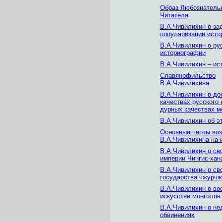
Образ Любознатель
Читателя
В.А.Чивилихин о за
популяризации исто
В.А.Чивилихин о ру
историографии
В.А.Чивилихин – ис
Славянофильство
В.А.Чивилихина
В.А.Чивилихин о до
качествах русского 
дурных качествах м
В.А.Чивилихин об э
Основные черты воз
В.А.Чивилихина на 
В.А.Чивилихин о св
империи Чингис-хан
В.А.Чивилихин о св
государства чжурч
В.А.Чивилихин о во
искусстве монголов
В.А.Чивилихин о не
обвинениях