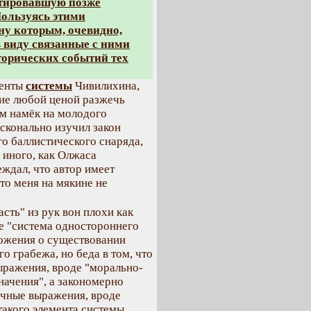
атировавшую позже
Пользуясь этими
у которым, очевидно,
в виду связанные с ними
торических событий тех
менты
системы
Чивилихина,
ие любой ценой разжечь
ым намёк на молодого
осконально изучил закон
го баллистического снаряда,
 иного, как Олжаса
еждал, что автор имеет
что меня на мякине не
сть" из рук вон плохи как
е "система одностороннего
ложения о существовании
о грабежа, но беда в том, что
ыражения, вроде "морально-
начения", а закономерно
ачные выражения, вроде
такого элемента системы