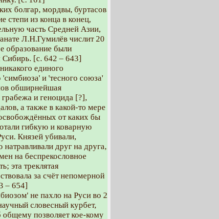
ких болгар, мордвы, буртасов
е степи из конца в конец,
ельную часть Средней Азии,
анате Л.Н.Гумилёв числит 20
ое образование были
Сибирь. [с. 642 – 643]
 никакого единого
 'симбиоза' и 'тесного союза'
анов обширнейшая
грабежа и геноцида [?],
лов, а также в какой-то мере
а освобождённых от каких бы
ботали гибкую и коварную
уси. Князей убивали,
о натравливали друг на друга,
бмен на беспрекословное
ь; эта треклятая
ствовала за счёт непомерной
3 – 654]
биозом' не пахло на Руси во 2
инаучный словесный курбет,
б общему позволяет кое-кому