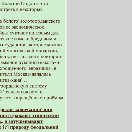
с Золотой Ордой в этот
отреть в некоторых
е болото' золотоордынского
ков её экономическое,
ийцы' считают полезным для
ческие изыски бредовым и
 государство, которое можно
икой монгольской монархии,
ть, не стал здесь повторять
граммной рукописи какого-то
орощенного 'евразийца', в
авители Москвы являлись
ингиз-хана'…
отоордынскую систему
й 'тесным союзом' и
зуется запрещённым приёмом
ские завоевания' или
олно отражают этнический
в., и затушевывают
 [?] природу феодальной