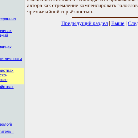
автора как стремление компенсировать голослов
чрезвычайной серьёзностью.
терянных
Предыдущий раздел
|
Выше
|
Сле
ичинах
ений
ичинах
в
ли личности
ойствах
ско-
оюзе
ойствах
еології
итель і