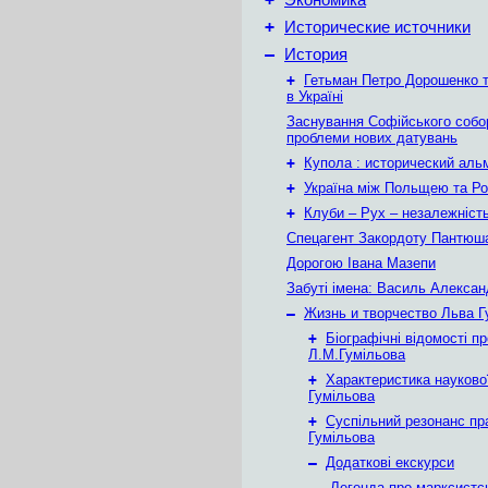
Экономика
+
Исторические источники
–
История
+
Гетьман Петро Дорошенко т
в Україні
Заснування Софійського собор
проблеми нових датувань
+
Купола : исторический аль
+
Україна між Польщею та Ро
+
Клуби – Рух – незалежніст
Спецагент Закордоту Пантюша
Дорогою Івана Мазепи
Забуті імена: Василь Алекса
–
Жизнь и творчество Льва 
+
Біографічні відомості пр
Л.М.Гумільова
+
Характеристика наукової
Гумільова
+
Суспільний резонанс пр
Гумільова
–
Додаткові екскурси
Легенда про марксистс