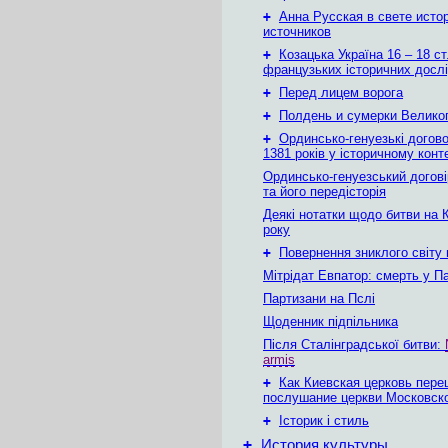
+
Анна Русская в свете исто
источников
+
Козацька Україна 16 – 18 ст
французьких історичних досл
+
Перед лицем ворога
+
Полдень и сумерки Велико
+
Ординсько-генуезькі догово
1381 років у історичному конт
Ординсько-генуезський догові
та його передісторія
Деякі нотатки щодо битви на 
року
+
Повернення зниклого світу
Мітрідат Евпатор: смерть у Па
Партизани на Пслі
Щоденник підпільника
Після Сталінградської битви:
armis
+
Как Киевская церковь пере
послушание церкви Московск
+
Історик і стиль
+
История культуры