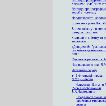
характер теорії етноген
Легенда про географічн
теорії етногенезу
Неодночасність зволож
Коливання рівня Каспій
Вплив клімату на коли
ландшафтних зон
Коливання клімату та р
кочівників
«Двоєдиний» Гумільова
розуміння давньомонго
релігії
Одвічна агресивність 
Час написання книг Л.
Четвертий період
+
Бібліографія праць
Л.М.Гумільова
–
Нашествия Батыя и 
Русь в изображении
В.А.Чивилихина
Предварительные з
свойствах мировозз
автора