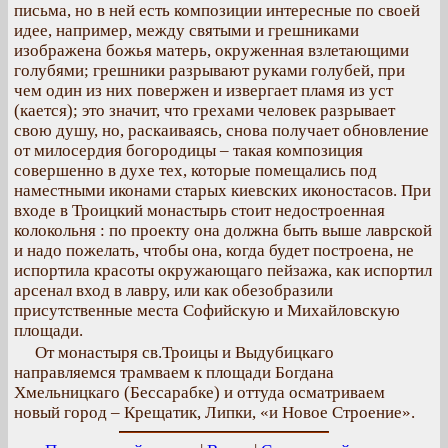
письма, но в ней есть композиции интересные по своей
идее, например, между святыми и грешниками
изображена божья матерь, окруженная взлетающими
голубями; грешники разрывают руками голубей, при
чем один из них повержен и извергает пламя из уст
(кается); это значит, что грехами человек разрывает
свою душу, но, раскаиваясь, снова получает обновление
от милосердия богородицы – такая композиция
совершенно в духе тех, которые помещались под
наместными иконами старых киевских иконостасов. При
входе в Троицкий монастырь стоит недостроенная
колокольня : по проекту она должна быть выше лаврской
и надо пожелать, чтобы она, когда будет построена, не
испортила красоты окружающаго пейзажа, как испортил
арсенал вход в лавру, или как обезобразили
присутственные места Софийскую и Михайловскую
площади.
От монастыря св.Троицы и Выдубицкаго
направляемся трамваем к площади Богдана
Хмельницкаго (Бессарабке) и оттуда осматриваем
новый город – Крещатик, Липки, «и Новое Строение».