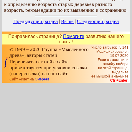
к определению возраста старых деревьев разного
возраста, рекомендации по их выявлению и сохранению.
Предыдущий раздел
|
Выше
|
Следующий раздел
Понравилась страница?
Помогите
развитию нашего
сайта!
Число загрузок : 5 141
© 1999 – 2026 Группа «Мысленного
Модифицировано :
древа», авторы статей
19.07.2020
Если вы заметили
Перепечатка статей с сайта
ошибку набора
приветствуется при условии ссылки
на этой странице,
выделите
(гиперссылки) на наш сайт
её мышкой и нажмите
Сайт живет на
Смереке
Ctrl+Enter
.