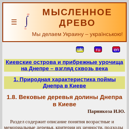
МЫСЛЕННОЕ
ДРЕВО
☰
Мы делаем Украину – українською!
uk
ru
en
Киевские острова и прибрежные урочища
на Днепре – взгляд сквозь века
1. Природная характеристика поймы
Днепра в Киеве
1.8. Вековые деревья долины Днепра
в Киеве
Парникоза И.Ю.
Раздел содержит описание понятия возрастные и
мемориальные деревья, критерии их ценности, подходы