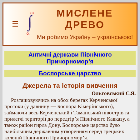
МИСЛЕНЕ
ДРЕВО
☰
Ми робимо Україну – українською!
Античні держави Північного
Причорномор’я
Боспорське царство
Джерела та історія вивчення
Ольговський С.Я.
Розташовуючись на обох берегах Керченської
протоки (у давнину — Боспора Кімерійського),
займаючи весь Керченський і Таманський півострів та
прилеглі території до передгір’я Північного Кавказу, а
також район гирла Дону, Боспорське царство було
найбільшим державним утворенням серед грецьких
колоній Північного Причорномор’я.