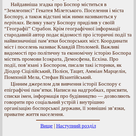
Найдавніша згадка про Боспор міститься в
“Землеописі” Гекатея Мілетського. Поселення і міста
Боспору, а також відстані між ними називаються у
періплах.
Велику увагу Боспору приділив у своїй
“Географії” Страбон. Крім географічної інформації
стародавній автор подає відомості про історичні події та
найвизначніші пам’ятки боспорських міст. Координати
міст і поселень називає Клавдій Птоломей. Важливі
видомості про політичну та економічну історію Боспора
містять промови Ісократа, Демосфена, Есхіна. Про
події, пов’язані з Боспором, писали такі історики, як
Діодор Сіцілійський, Полієн, Тацит, Амміан Марцелін,
Помпоній Мела, Стефан Візантійський.
Цінним джерелом для вивчення історії Боспору є
епіграфічні пам’ятки. Написи на надгробках, присвяти,
списки імен, інформація про будівництво — дозволяють
говорити про соціальний устрій і внутрішню
організацію боспорської держави, її зовнішні зв’язки,
приватне життя населення.
Вище
|
Наступний розділ