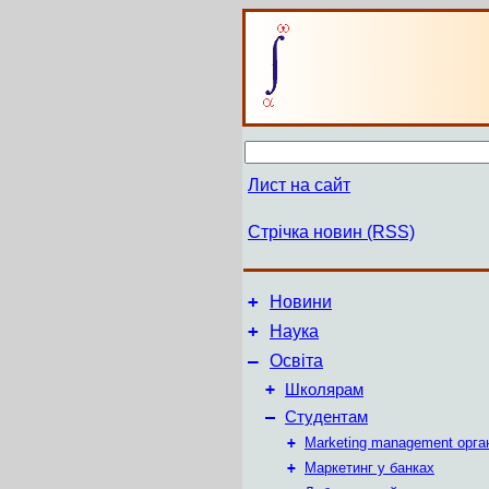
Лист на сайт
Стрічка новин (RSS)
+
Новини
+
Наука
–
Освіта
+
Школярам
–
Студентам
+
Marketing management орга
+
Маркетинг у банках