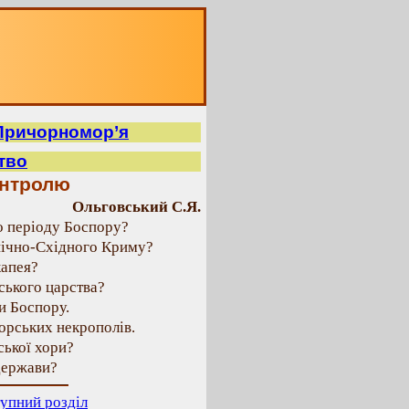
 Причорномор’я
тво
онтролю
Ольговський С.Я.
го періоду Боспору?
внічно-Східного Криму?
капея?
рського царства?
и Боспору.
орських некрополів.
ської хори?
 держави?
упний розділ