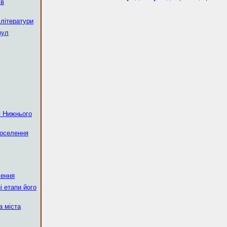
 в
 літератури
мул
ня Нижнього
поселення
чення
і етапи його
а міста