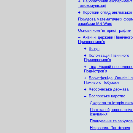
+
Лабораторний експеримент
телекомунікації
+
Короткий огляд англійської
Побудова математичних фор
засобами MS Word
Основи комп’ютерної графіки
–
Античні держави Північного
Причорномор’я
+
Вступ
+
Колонізація Північного
Причорномор’я
+
Тіра, Ніконій і поселен
Подністров’я
+
Борисфеніда, Ольвія і 
Нижнього Побужжя
+
Херсонеська держава
–
Боспорське царство
Джерела та історія вив
Пантікапей, хронологічн
існування
Планування та забудов
Некрополь Пантікапея