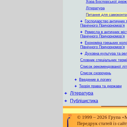
Хора Боспорської держ
Література
Питання для самоконт
+
Господарство античних 
Північного Причорномор’я
+
Ремесла в античних міс
Північного Причорномор’я
+
Економіка грецьких коло
Північного Причорномор’я
+
Духовна культура та рел
Словник спеціальних термі
Список рекомендованої лі
Список скорочень
+
Введение в логику
+
Теорія права та держави
+
Література
+
Публіцистика
© 1999 – 2026 Група «М
Передрук статей із сай