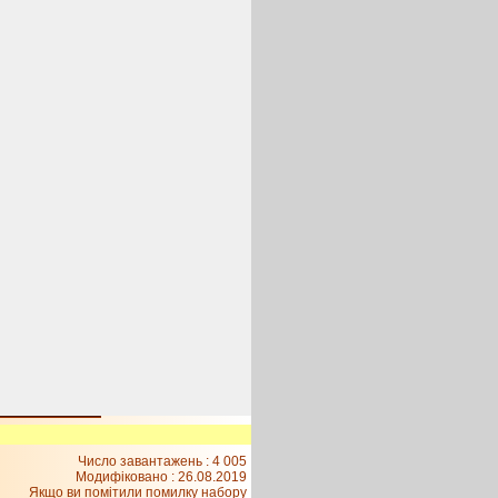
Число завантажень : 4 005
Модифіковано :
26.08.2019
Якщо ви помітили помилку набору