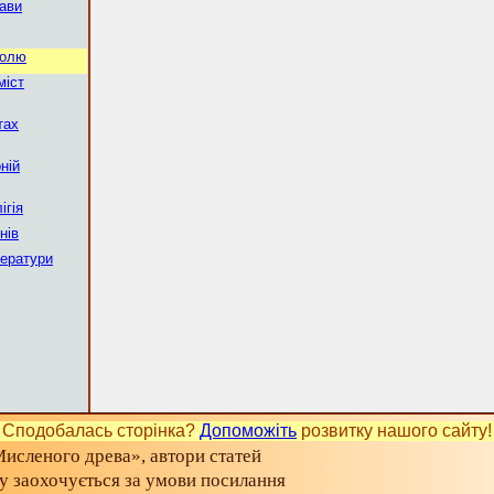
ави
ролю
міст
тах
ній
ігія
нів
тератури
Сподобалась сторінка?
Допоможіть
розвитку нашого сайту!
исленого древа», автори статей
ту заохочується за умови посилання