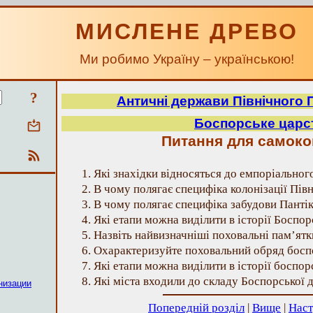
МИСЛЕНЕ ДРЕВО
Ми робимо Україну – українською!
?
Античні держави Північного
Боспорське царс
Питання для самок
1. Які знахідки відносяться до емпоріально
2. В чому полягає специфіка колонізації Пі
3. В чому полягає специфіка забудови Панті
4. Які етапи можна виділити в історії Боспо
5. Назвіть найвизначніші поховальні пам’ятк
6. Охарактеризуйте поховальний обряд босп
7. Які етапи можна виділити в історії боспор
8. Які міста входили до складу Боспорської
низации
Попередній розділ
|
Вище
|
Наст