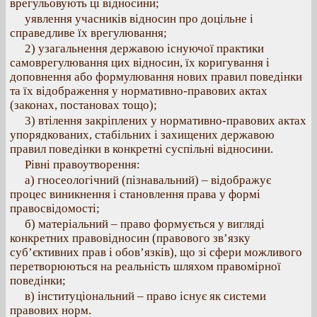
врегульовують ці відносини;
уявлення учасників відносин про доцільне і
справедливе їх врегулювання;
2) узагальнення державою існуючої практики
самоврегулювання цих відносин, їх коригування і
доповнення або формулювання нових правил поведінки
та їх відображення у нормативно-правових актах
(законах, постановах тощо);
3) втілення закріплених у нормативно-правових актах
упорядкованих, стабільних і захищених державою
правил поведінки в конкретні суспільні відносини.
Рівні правоутворення:
а) гносеологічний (пізнавальний) – відображує
процес виникнення і становлення права у формі
правосвідомості;
б) матеріальний – право формується у вигляді
конкретних правовідносин (правового зв’язку
суб’єктивних прав і обов’язків), що зі сфери можливого
перетворюються на реальність шляхом правомірної
поведінки;
в) інституціональний – право існує як системи
правових норм.