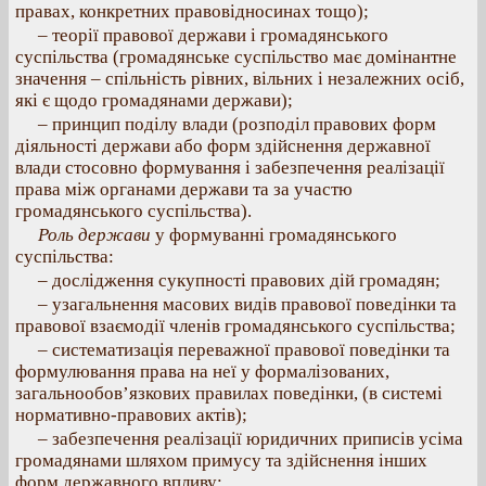
правах, конкретних правовідносинах тощо);
– теорії правової держави і громадянського
суспільства (громадянське суспільство має домінантне
значення – спільність рівних, вільних і незалежних осіб,
які є щодо громадянами держави);
– принцип поділу влади (розподіл правових форм
діяльності держави або форм здійснення державної
влади стосовно формування і забезпечення реалізації
права між органами держави та за участю
громадянського суспільства).
Роль держави
у формуванні громадянського
суспільства:
– дослідження сукупності правових дій громадян;
– узагальнення масових видів правової поведінки та
правової взаємодії членів громадянського суспільства;
– систематизація переважної правової поведінки та
формулювання права на неї у формалізованих,
загальнообов’язкових правилах поведінки, (в системі
нормативно-правових актів);
– забезпечення реалізації юридичних приписів усіма
громадянами шляхом примусу та здійснення інших
форм державного впливу;