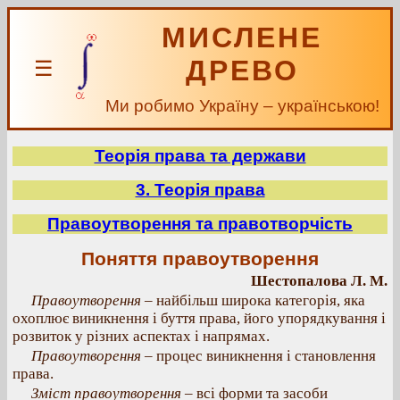
МИСЛЕНЕ
ДРЕВО
☰
Ми робимо Україну – українською!
Теорія права та держави
3. Теорія права
Правоутворення та правотворчість
Поняття правоутворення
Шестопалова Л. М.
Правоутворення
– найбільш широка категорія, яка
охоплює виникнення і буття права, його упорядкування і
розвиток у різних аспектах і напрямах.
Правоутворення
– процес виникнення і становлення
права.
Зміст правоутворення
– всі форми та засоби