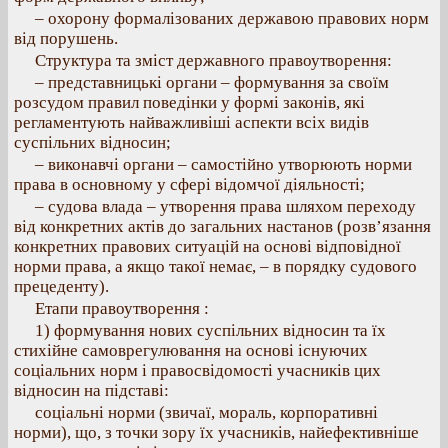
– охорону формалізованих державою правових норм
від порушень.
Структура та зміст державного правоутворення:
– представницькі органи – формування за своїм
розсудом правил поведінки у формі законів, які
регламентують найважливіші аспекти всіх видів
суспільних відносин;
– виконавчі органи – самостійно утворюють норми
права в основному у сфері відомчої діяльності;
– судова влада – утворення права шляхом переходу
від конкретних актів до загальних настанов (розв’язання
конкретних правових ситуацій на основі відповідної
норми права, а якщо такої немає, – в порядку судового
прецеденту).
Етапи правоутворення :
1) формування нових суспільних відносин та їх
стихійне самоврегулювання на основі існуючих
соціальних норм і правосвідомості учасників цих
відносин на підставі:
соціальні норми (звичаї, мораль, корпоративні
норми), що, з точки зору їх учасників, найефективніше