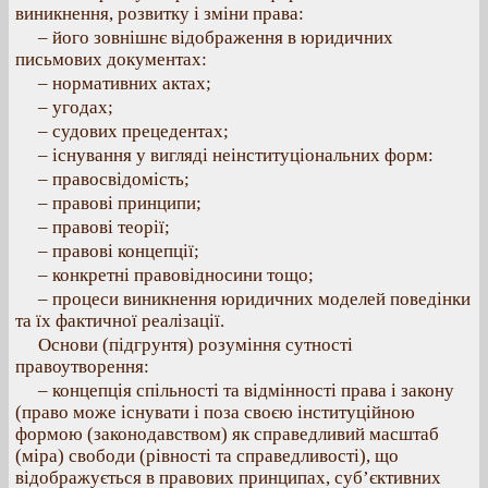
виникнення, розвитку і зміни права:
– його зовнішнє відображення в юридичних
письмових документах:
– нормативних актах;
– угодах;
– судових прецедентах;
– існування у вигляді неінституціональних форм:
– правосвідомість;
– правові принципи;
– правові теорії;
– правові концепції;
– конкретні правовідносини тощо;
– процеси виникнення юридичних моделей поведінки
та їх фактичної реалізації.
Основи (підгрунтя) розуміння сутності
правоутворення:
– концепція спільності та відмінності права і закону
(право може існувати і поза своєю інституційною
формою (законодавством) як справедливий масштаб
(міра) свободи (рівності та справедливості), що
відображується в правових принципах, суб’єктивних