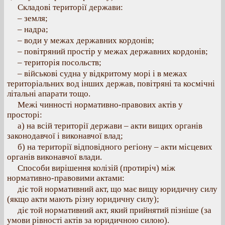
Складові території держави:
– земля;
– надра;
– води у межах державних кордонів;
– повітряний простір у межах державних кордонів;
– територія посольств;
– військові судна у відкритому морі і в межах
територіальних вод інших держав, повітряні та космічні
літальні апарати тощо.
Межі чинності нормативно-правових актів у
просторі:
а) на всій території держави – акти вищих органів
законодавчої і виконавчої влад;
б) на території відповідного регіону – акти місцевих
органів виконавчої влади.
Способи вирішення колізій (протиріч) між
нормативно-правовими актами:
діє той нормативний акт, що має вищу юридичну силу
(якщо акти мають різну юридичну силу);
діє той нормативний акт, який прийнятий пізніше (за
умови рівності актів за юридичною силою).