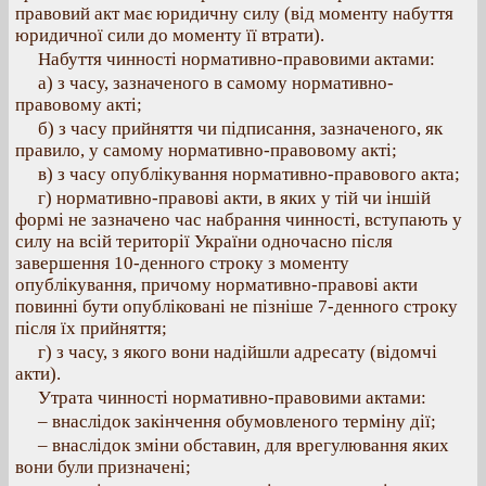
правовий акт має юридичну силу (від моменту набуття
юридичної сили до моменту її втрати).
Набуття чинності нормативно-правовими актами:
а) з часу, зазначеного в самому нормативно-
правовому акті;
б) з часу прийняття чи підписання, зазначеного, як
правило, у самому нормативно-правовому акті;
в) з часу опублікування нормативно-правового акта;
г) нормативно-правові акти, в яких у тій чи іншій
формі не зазначено час набрання чинності, вступають у
силу на всій території України одночасно після
завершення 10-денного строку з моменту
опублікування, причому нормативно-правові акти
повинні бути опубліковані не пізніше 7-денного строку
після їх прийняття;
г) з часу, з якого вони надійшли адресату (відомчі
акти).
Утрата чинності нормативно-правовими актами:
– внаслідок закінчення обумовленого терміну дії;
– внаслідок зміни обставин, для врегулювання яких
вони були призначені;