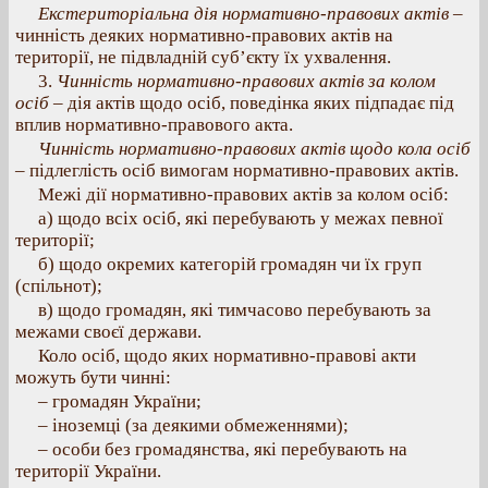
Екстериторіальна дія нормативно-правових актів
–
чинність деяких нормативно-правових актів на
території, не підвладній суб’єкту їх ухвалення.
3.
Чинність нормативно-правових актів за колом
осіб –
дія актів щодо осіб, поведінка яких підпадає під
вплив нормативно-правового акта.
Чинність нормативно-правових актів щодо кола осіб
– підлеглість осіб вимогам нормативно-правових актів.
Межі дії нормативно-правових актів за колом осіб:
а) щодо всіх осіб, які перебувають у межах певної
території;
б) щодо окремих категорій громадян чи їх груп
(спільнот);
в) щодо громадян, які тимчасово перебувають за
межами своєї держави.
Коло осіб, щодо яких нормативно-правові акти
можуть бути чинні:
– громадян України;
– іноземці (за деякими обмеженнями);
– особи без громадянства, які перебувають на
території України.