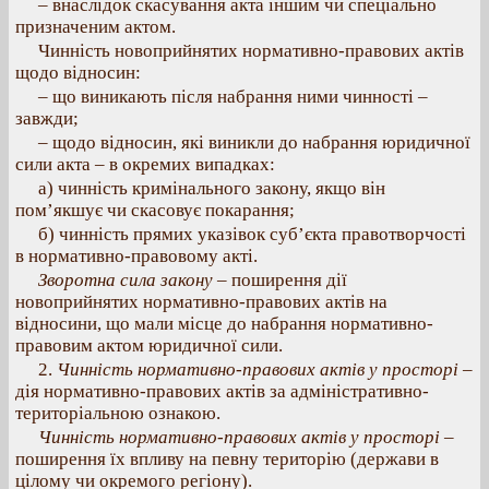
– внаслідок скасування акта іншим чи спеціально
призначеним актом.
Чинність новоприйнятих нормативно-правових актів
щодо відносин:
– що виникають після набрання ними чинності –
завжди;
– щодо відносин, які виникли до набрання юридичної
сили акта – в окремих випадках:
а) чинність кримінального закону, якщо він
пом’якшує чи скасовує покарання;
б) чинність прямих указівок суб’єкта правотворчості
в нормативно-правовому акті.
Зворотна сила закону
– поширення дії
новоприйнятих нормативно-правових актів на
відносини, що мали місце до набрання нормативно-
правовим актом юридичної сили.
2.
Чинність нормативно-правових актів у просторі –
дія нормативно-правових актів за адміністративно-
територіальною ознакою.
Чинність нормативно-правових актів у просторі
–
поширення їх впливу на певну територію (держави в
цілому чи окремого регіону).