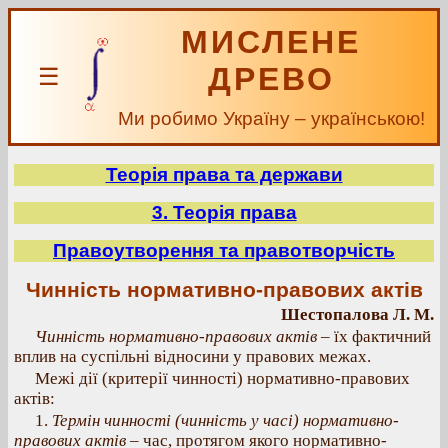
МИСЛЕНЕ
ДРЕВО
☰
Ми робимо Україну – українською!
Теорія права та держави
3. Теорія права
Правоутворення та правотворчість
Чинність нормативно-правових актів
Шестопалова Л. М.
Чинність нормативно-правових актів –
їх фактичний
вплив на суспільні відносини у правових межах.
Межі дії (критерії чинності) нормативно-правових
актів:
1.
Термін чинності
(чинність у часі) нормативно-
правових актів –
час, протягом якого нормативно-