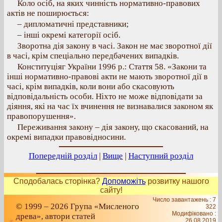
Коло осіб, на яких чинність нормативно-правових
актів не поширюється:
– дипломатичні представники;
– інші окремі категорії осіб.
Зворотна дія закону в часі. Закон не має зворотної дії
в часі, крім спеціально передбачених випадків.
Конституціяг України 1996 р.: Стаття 58. «Закони та
інші нормативно-правові акти не мають зворотної дії в
часі, крім випадків, коли вони або скасовують
відповідальність особи. Ніхто не може відповідати за
діяння, які на час їх вчинення не визнавалися законом як
правопорушення».
Переживання закону – дія закону, що скасований, на
окремі випадки правовідносини.
Попередній розділ
|
Вище
|
Наступний розділ
Сподобалась сторінка?
Допоможіть
розвитку нашого
сайту!
Число завантажень : 7
© 1999 – 2026 Група «Мисленого
322
Модифіковано :
древа», автори статей
26.08.2019