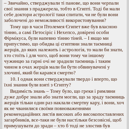
– Звичайно, стверджували ті панове, що вони черпали
свої знання з праджерела, тобто в Єгипті. Тоді би мали
себе доктори астрології таки спитати, чи не були вони
заболочені до неможливості використовування?
Тому що в часи Птолемея Єгипет вже був власною
тінню, а самі Петосіріс і Нехепсо, довірені особи
Фірмікуса, були напевно тінню тіней. – І якщо ми
припустимо, що обидва ці єгиптяни знали таємниці
жерців, до яких належить і астрологія, то мали би знати,
хто стоїть і для чого, щоб вони тому чи іншому
чужинцю за гарні очі не зрадили таємниць і таким
чином в очах жерців мали би бути обвинувачені у
злочині, який би карався смертю?
10. І однак вони стверджували твердо і вперто, що
їхні знання були взяті з Єгипту?
Видимість знань – Тому було, що греки і римляни
дуже добре знали або знати могли, що за зраду таємниць
жерців тільки один раз наклали смертну кару, і вони, хоч
як не чванилися своїми повноваженнями
рекомендаційних листів високих або високопоставлених
загарбників, все-таки не були настільки безсовісні, щоб
примушувати до зради – хто б тоді не злостив був