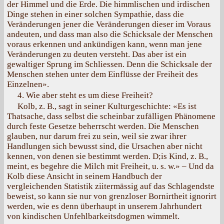
der Himmel und die Erde. Die himmlischen und irdischen
Dinge stehen in einer solchen Sympathie, dass die
Veränderungen jener die Veränderungen dieser im Voraus
andeuten, und dass man also die Schicksale der Menschen
voraus erkennen und ankündigen kann, wenn man jene
Veränderungen zu deuten versteht. Das aber ist ein
gewaltiger Sprung im Schliessen. Denn die Schicksale der
Menschen stehen unter dem Einflüsse der Freiheit des
Einzelnen».
4. Wie aber steht es um diese Freiheit?
Kolb, z. В., sagt in seiner Kulturgeschichte: «Es ist
Thatsache, dass selbst die scheinbar zufälligen Phänomene
durch feste Gesetze beherrscht werden. Die Menschen
glauben, nur darum frei zu sein, weil sie zwar ihrer
Handlungen sich bewusst sind, die Ursachen aber nicht
kennen, von denen sie bestimmt werden. D;is Kind, z. В.,
meint, es begehre die Milch mit Freiheit, u. s. w.» – Und da
Kolb diese Ansicht in seinem Handbuch der
vergleichenden Statistik ziitermässig auf das Schlagendste
beweist, so kann sie nur von grenzloser Bornirtheit ignorirt
werden, wie es denn überhaupt in unserem Jahrhundert
von kindischen Unfehlbarkeitsdogmen wimmelt.