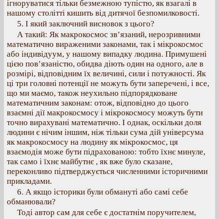
ігноруватися тільки безмежною тупістю, як взагалі в
нашому столітті кишить від дитячої безпомилковості.
5. І який заключний висновок з цього?
А такий: Як макрокосмос зв’язаний, нерозривними
математично вираженими законами, так і мікрокосмос
або індивідуум, у нашому випадку людина. Примушені
цією пов’язаністю, обидва діють один на одного, але в
розмірі, відповідним їх величині, сили і потужності. Як
ці три головні потенції не можуть бути заперечені, і все,
що ми маємо, також неухильно підпорядковане
математичним законам: отож, відповідно до цього
взаємні дії макрокосмосу і мікрокосмосу можуть бути
точно вирахувані математично. І однак, оскільки доля
людини є нічим іншим, ніж тільки сума дій універсума
як макрокосмосу на людину як мікрокосмос, ця
взаємодія може бути підрахованою: тобто їхнє минуле,
так само і їхнє майбутнє , як вже було сказане,
переконливо підтверджується численними історичними
прикладами.
6. А якщо історики були обмануті або самі себе
обманювали?
Тоді автор сам для себе є достатнім поручителем,