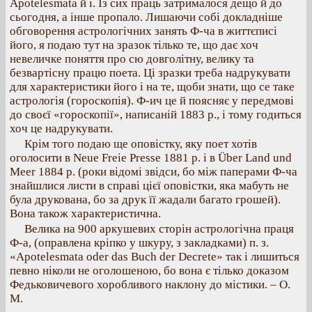
Apotelesmata й і. Із сих праць затрималося дещо й до
сьогодня, а інше пропало. Лишаючи собі докладніше
обговорення астрологічних занять Ф-ча в життєписі
його, я подаю тут на зразок тілько те, що дає хоч
невеличке поняття про сю довголітну, велику та
безвартісну працю поета. Ці зразки треба надрукувати
для характеристики його і на те, щоби знати, що се таке
астрологія (гороскопія). Ф-ич це й поясняє у передмові
до своєї «гороскопії», написаній 1883 р., і тому годиться
хоч це надрукувати.
Крім того подаю ще оповістку, яку поет хотів
оголосити в Neue Freie Presse 1881 р. і в Über Land und
Meer 1884 p. (роки відомі звідси, бо між паперами Ф-ча
знайшлися листи в справі цієї оповістки, яка мабуть не
була друкована, бо за друк її жадали багато грошей).
Вона також характеристична.
Велика на 900 аркушевих сторін астрологічна праця
Ф-а, (оправлена кріпко у шкуру, з закладками) п. з.
«Apotelesmata oder das Buch der Decrete» так і лишиться
певно ніколи не оголошеною, бо вона є тілько доказом
Федьковичевого хоробливого наклону до містики. – О.
М.