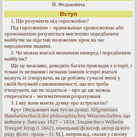
Й. Федьковича
Вступ
1, Що розуміють під гороскопією?
Під гороскопією – правильніше хроноскопією або
хрономантією розуміється мистецтво передбачити
майбутнє на підставі положення зірок на час
народження людини.
2. Чи можна взагалі визначити наперед і передбачити
майбутнє?
Що це можливо, доводять багато прикладів з історії, і
тільки їх незнання і незнаня законів історії взагалі
можуть їх ігнорувати, як це роблять сучасні вчені у
своїй безумній самовпевненості, що все треба
ігнорувати, що не підається – про це ще можна
сперечатися – математичним розрахункам.
3. І яку вони мають думку про астрологію?
Круг
[Федькович мав тут на думці: Allgemeines
Handwörterbuch der philosophischen Wissenschaften, що
вийшов у Липську 1827 – 1834. Зладив його Wilhelm
Traugott Krug (і 1842). німецький філософ, автор цілого
ряду філос. праць – О. М.]
, наприклад, сказав у своєму