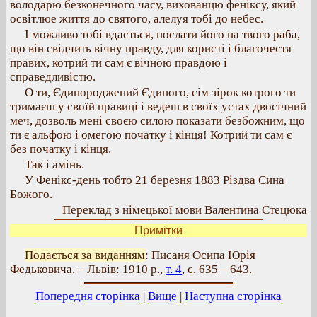
володарю безконечного часу, вихованцю феніксу, який
освітлюе життя до святого, алелуя тобі до небес.
І можливо тобі вдасться, послати його на твого раба,
що він свідчить вічну правду, для користі і благочестя
правих, котрий ти сам є вічною правдою і
справедливістю.
О ти, Єдинороджений Єдиного, сім зірок котрого ти
тримаєш у своїй правиці і ведеш в своїх устах двосічний
меч, дозволь мені своєю силою показати безбожним, що
ти є альфою і омегою початку і кінця! Котрий ти сам є
без початку і кінця.
Так і амінь.
У Фенікс-день тобто 21 березня 1883 Різдва Сина
Божого.
Переклад з німецької мови Валентина Стецюка
Примітки
Подається за виданням
: Писаня Осипа Юрія
Федьковича. – Львів: 1910 р.,
т. 4
, с. 635 – 643.
Попередня сторінка
|
Вище
|
Наступна сторінка