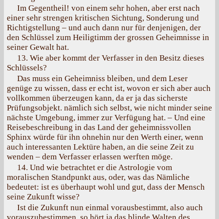
Im Gegentheil! von einem sehr hohen, aber erst nach
einer sehr strengen kritischen Sichtung, Sonderung und
Richtigstellung – und auch dann nur für denjenigen, der
den Schlüssel zum Heiligtimm der grossen Geheimnisse in
seiner Gewalt hat.
13. Wie aber kommt der Verfasser in den Besitz dieses
Schlüssels?
Das muss ein Geheimniss bleiben, und dem Leser
genüge zu wissen, dass er echt ist, wovon er sich aber auch
vollkommen überzeugen kann, da er ja das sicherste
Prüfungsobjekt. nämlich sich selbst, wie nicht minder seine
nächste Umgebung, immer zur Verfügung hat. – Und eine
Reisebeschreibung in das Land der geheimnissvollen
Sphinx würde für ihn ohnehin nur den Werth einer, wenn
auch interessanten Lektüre haben, an die seine Zeit zu
wenden – dem Verfasser erlassen werften möge.
14. Und wie betrachtet er die Astrologie vom
moralischen Standpunkt aus, oder, was das Nämliche
bedeutet: ist es überhaupt wohl und gut, dass der Mensch
seine Zukunft wisse?
Ist die Zukunft nun einmal vorausbestimmt, also auch
vorauszubestimmen, so hört ja das blinde Walten des