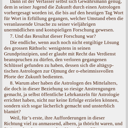
Dann ist der Verfasser selbst sich Gewährsmann genug,
dem in seiner Jugend die Zukunft durch einen Astrologen
vorhergesagt worden ist, die bis auf den heutigen Tag Wort
für Wort in Erfüllung gegangen, welcher Umstand eben die
veranlassende Ursache zu seiner vieljährigen
unermüdlichen und kostspieligen Forschung gewesen.
7. Und das Resultat dieser Forschung war?
Die endliche, wenn auch noch nicht entgiltige Lösung
des grossen Räthsels: wenigstens in seinen
Grundprinzipien, und er glaubt mit Recht das Verdienst
beanspruchen zu dürfen, den verloren gegangenen
Schlüssel gefunden zu haben, dessen sich die altägyp-
tischen Astrologen zur Ojmung der o-eheimnissvollen
Pforte der Zukunft bedienten.
8. Warum aber haben die Astrologen des Mittelalters,
die doch in dieser Beziehung so riesige Anstrengungen
gemacht, ja selbst öffentliche Lehrkanzeln für Astrologie
errichtet haben, nicht nur keine Erfolge erzielen können,
sondern sich sogar lächerlich gemacht und unsterblich
blamirt?
Weil, für’s erste, ihre Aufforderungen in dieser
Richtung viel zu anmassend, albern, ja thöricht waren, und