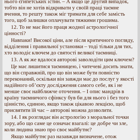
нього єгипетських істин. – А якщо це другий випадок,
тобто він не хотів відкривати у своїй праці таємне
вчення, то решту також міг тримати для себе замість
того, щоб залишки оплачувати тяжкими грошима.
12. То не має його праця жодної астрологічної
цінності?
Навпаки! Високої ціни, але після критичного погляду,
відділення і правильної установки – тоді тільки для тих,
хто володіє ключем до святості великої таємниці.
13. А як же вдалося авторові заволодіти цим ключем?
Це має лишитися таємницею, і читечеві досить знати,
що він справжній, про що він може бути повністю
переконаний, оскільки він завжди має до послуг у якості
надійного об’єкту дослідження самого себе, як і не
менше своє найближче оточення. – І опис мандрів в
країну таємничого сфінксу був би для нього і без того
цінністю, єдиною, якщо також цікавою лекцією, щоб
присвятити їй час – авторові можна дозволити.
14. І як розглядає він астрологію з моральної точки
зору, або що саме це означає взагалі: це добре чи зле,
коли людина знаю про своє майбутнє?
Якщо майбутнє раз назавжди визначене, отож