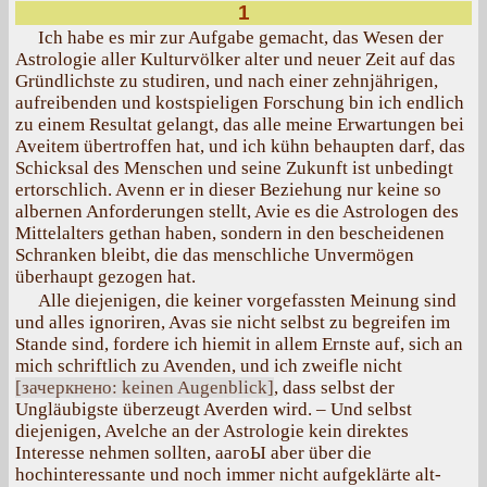
1
Ich habe es mir zur Aufgabe gemacht, das Wesen der
Astrologie aller Kulturvölker alter und neuer Zeit auf das
Gründlichste zu studiren, und nach einer zehnjährigen,
aufreibenden und kostspieligen Forschung bin ich endlich
zu einem Resultat gelangt, das alle meine Erwartungen bei
Aveitem übertroffen hat, und ich kühn behaupten darf, das
Schicksal des Menschen und seine Zukunft ist unbedingt
ertorschlich. Avenn er in dieser Beziehung nur keine so
albernen Anforderungen stellt, Avie es die Astrologen des
Mittelalters gethan haben, sondern in den bescheidenen
Schranken bleibt, die das menschliche Unvermögen
überhaupt gezogen hat.
Alle diejenigen, die keiner vorgefassten Meinung sind
und alles ignoriren, Avas sie nicht selbst zu begreifen im
Stande sind, fordere ich hiemit in allem Ernste auf, sich an
mich schriftlich zu Avenden, und ich zweifle nicht
[зачеркнено: keinen Augenblick]
, dass selbst der
Ungläubigste überzeugt Averden wird. – Und selbst
diejenigen, Avelche an der Astrologie kein direktes
Interesse nehmen sollten, аагоЫ aber über die
hochinteressante und noch immer nicht aufgeklärte alt-