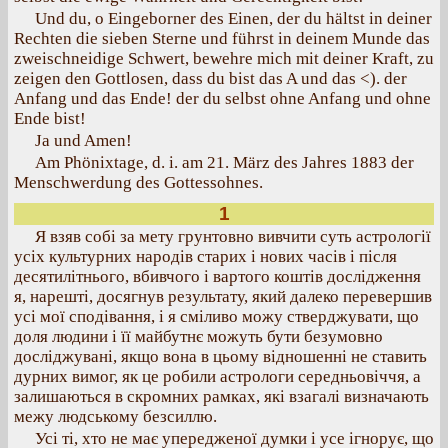
Und du, о Eingeborner des Einen, der du hältst in deiner
Rechten die sieben Sterne und führst in deinem Munde das
zweischneidige Schwert, bewehre mich mit deiner Kraft, zu
zeigen den Gottlosen, dass du bist das A und das <). der
Anfang und das Ende! der du selbst ohne Anfang und ohne
Ende bist!
Ja und Amen!
Am Phönixtage, d. i. am 21. März des Jahres 1883 der
Menschwerdung des Gottessohnes.
1
Я взяв собі за мету грунтовно вивчити суть астрології
усіх культурних народів старих і нових часів і після
десятилітнього, вбивчого і вартого коштів дослідження
я, нарешті, досягнув результату, який далеко перевершив
усі мої сподівання, і я сміливо можу стверджувати, що
доля людини і її майбутнє можуть бути безумовно
досліджувані, якщо вона в цьому відношенні не ставить
дурних вимог, як це робили астрологи середньовіччя, а
залишаються в скромних рамках, які взагалі визначають
межу людському безсиллю.
Усі ті, хто не має упередженої думки і усе ігнорує, що