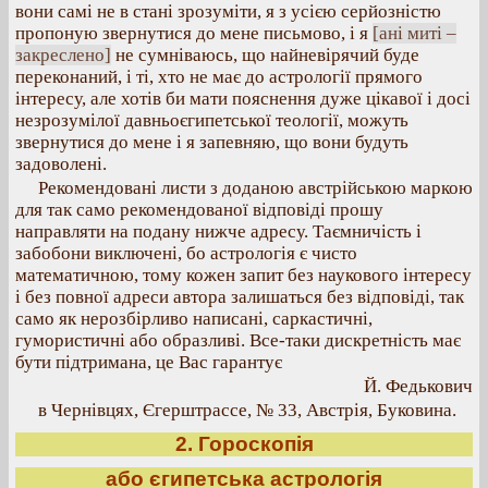
вони самі не в стані зрозуміти, я з усією серйозністю
пропоную звернутися до мене письмово, і я
[ані миті –
закреслено]
не сумніваюсь, що найневірячий буде
переконаний, і ті, хто не має до астрології прямого
інтересу, але хотів би мати пояснення дуже цікавої і досі
незрозумілої давньоєгипетської теології, можуть
звернутися до мене і я запевняю, що вони будуть
задоволені.
Рекомендовані листи з доданою австрійською маркою
для так само рекомендованої відповіді прошу
направляти на подану нижче адресу. Таємничість і
забобони виключені, бо астрологія є чисто
математичною, тому кожен запит без наукового інтересу
і без повної адреси автора залишаться без відповіді, так
само як нерозбірливо написані, саркастичні,
гумористичні або образливі. Все-таки дискретність має
бути підтримана, це Вас гарантує
Й. Федькович
в Чернівцях, Єгерштрассе, № 33, Австрія, Буковина.
2. Гороскопія
або єгипетська астрологія