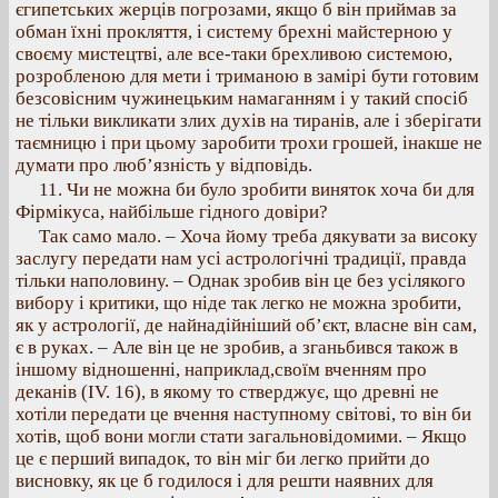
єгипетських жерців погрозами, якщо б він приймав за
обман їхні прокляття, і систему брехні майстерною у
своєму мистецтві, але все-таки брехливою системою,
розробленою для мети і триманою в замірі бути готовим
безсовісним чужинецьким намаганням і у такий спосіб
не тільки викликати злих духів на тиранів, але і зберігати
таємницю і при цьому заробити трохи грошей, інакше не
думати про люб’язність у відповідь.
11. Чи не можна би було зробити виняток хоча би для
Фірмікуса, найбільше гідного довіри?
Так само мало. – Хоча йому треба дякувати за високу
заслугу передати нам усі астрологічні традиції, правда
тільки наполовину. – Однак зробив він це без усілякого
вибору і критики, що ніде так легко не можна зробити,
як у астрології, де найнадійніший об’єкт, власне він сам,
є в руках. – Але він це не зробив, а зганьбився також в
іншому відношенні, наприклад,своїм вченням про
деканів (IV. 16), в якому то стверджує, що древні не
хотіли передати це вчення наступному світові, то він би
хотів, щоб вони могли стати загальновідомими. – Якщо
це є перший випадок, то він міг би легко прийти до
висновку, як це б годилося і для решти наявних для