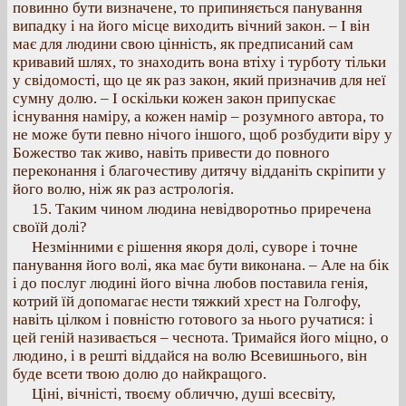
повинно бути визначене, то припиняється панування
випадку і на його місце виходить вічний закон. – І він
має для людини свою цінність, як предписаний сам
кривавий шлях, то знаходить вона втіху і турботу тільки
у свідомості, що це як раз закон, який призначив для неї
сумну долю. – І оскільки кожен закон припускає
існування наміру, а кожен намір – розумного автора, то
не може бути певно нічого іншого, щоб розбудити віру у
Божество так живо, навіть привести до повного
переконання і благочестиву дитячу відданіть скріпити у
його волю, ніж як раз астрологія.
15. Таким чином людина невідворотньо приречена
своїй долі?
Незмінними є рішення якоря долі, суворе і точне
панування його волі, яка має бути виконана. – Але на бік
і до послуг людині його вічна любов поставила генія,
котрий їй допомагає нести тяжкий хрест на Голгофу,
навіть цілком і повністю готового за нього ручатися: і
цей геній називається – чеснота. Тримайся його міцно, о
людино, і в решті віддайся на волю Всевишнього, він
буде всети твою долю до найкращого.
Ціні, вічністі, твоєму обличчю, душі всесвіту,