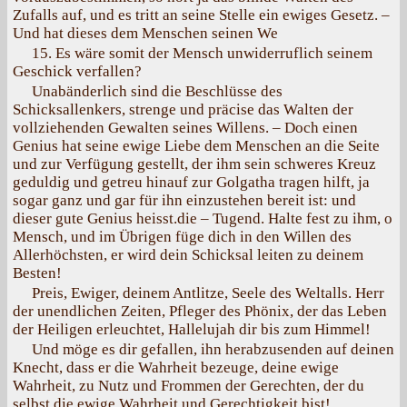
Zufalls auf, und es tritt an seine Stelle ein ewiges Gesetz. –
Und hat dieses dem Menschen seinen We
15. Es wäre somit der Mensch unwiderruflich seinem
Geschick verfallen?
Unabänderlich sind die Beschlüsse des
Schicksallenkers, strenge und präcise das Walten der
vollziehenden Gewalten seines Willens. – Doch einen
Genius hat seine ewige Liebe dem Menschen an die Seite
und zur Verfügung gestellt, der ihm sein schweres Kreuz
geduldig und getreu hinauf zur Golgatha tragen hilft, ja
sogar ganz und gar für ihn einzustehen bereit ist: und
dieser gute Genius heisst.die – Tugend. Halte fest zu ihm, о
Mensch, und im Übrigen füge dich in den Willen des
Allerhöchsten, er wird dein Schicksal leiten zu deinem
Besten!
Preis, Ewiger, deinem Antlitze, Seele des Weltalls. Herr
der unendlichen Zeiten, Pfleger des Phönix, der das Leben
der Heiligen erleuchtet, Hallelujah dir bis zum Himmel!
Und möge es dir gefallen, ihn herabzusenden auf deinen
Knecht, dass er die Wahrheit bezeuge, deine ewige
Wahrheit, zu Nutz und Frommen der Gerechten, der du
selbst die ewige Wahrheit und Gerechtigkeit bist!