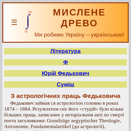
МИСЛЕНЕ
ДРЕВО
☰
Ми робимо Україну – українською!
Література
Ф
Юрій Федькович
Суміш
З астрологічних праць Федьковича
Федькович займав ся астрологією головно в роках
1874 – 1884. Результатом сих його «студій» було кілька
більших праць, записаних у нотаріальнім акті по смерті
поета заголовками: Grundzüge aegyptischer Theologie,
Astronomie, Fundamentalartikel (до астрології),