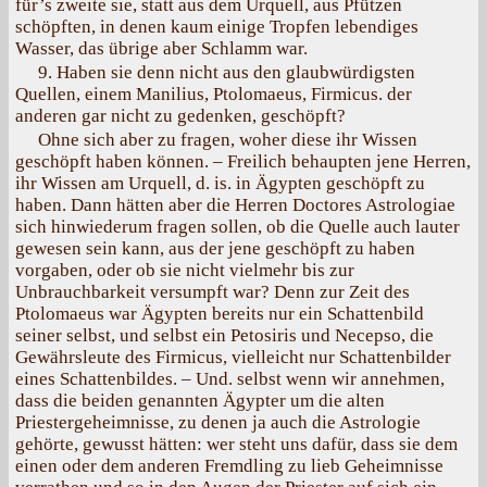
für’s zweite sie, statt aus dem Urquell, aus Pfützen
schöpften, in denen kaum einige Tropfen lebendiges
Wasser, das übrige aber Schlamm war.
9. Haben sie denn nicht aus den glaubwürdigsten
Quellen, einem Manilius, Ptolomaeus, Firmicus. der
anderen gar nicht zu gedenken, geschöpft?
Ohne sich aber zu fragen, woher diese ihr Wissen
geschöpft haben können. – Freilich behaupten jene Herren,
ihr Wissen am Urquell, d. is. in Ägypten geschöpft zu
haben. Dann hätten aber die Herren Doctores Astrologiae
sich hinwiederum fragen sollen, ob die Quelle auch lauter
gewesen sein kann, aus der jene geschöpft zu haben
vorgaben, oder ob sie nicht vielmehr bis zur
Unbrauchbarkeit versumpft war? Denn zur Zeit des
Ptolomaeus war Ägypten bereits nur ein Schattenbild
seiner selbst, und selbst ein Petosiris und Necepso, die
Gewährsleute des Firmicus, vielleicht nur Schattenbilder
eines Schattenbildes. – Und. selbst wenn wir annehmen,
dass die beiden genannten Ägypter um die alten
Priestergeheimnisse, zu denen ja auch die Astrologie
gehörte, gewusst hätten: wer steht uns dafür, dass sie dem
einen oder dem anderen Fremdling zu lieb Geheimnisse