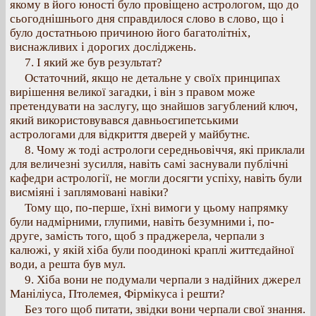
якому в його юності було провіщено астрологом, що до
сьогоднішнього дня справдилося слово в слово, що і
було достатньою причиною його багатолітніх,
виснажливих і дорогих досліджень.
7. І який же був результат?
Остаточний, якщо не детальне у своїх принципах
вирішення великої загадки, і він з правом може
претендувати на заслугу, що знайшов загублений ключ,
який використовувався давньоєгипетськими
астрологами для відкриття дверей у майбутнє.
8. Чому ж тоді астрологи середньовіччя, які приклали
для величезні зусилля, навіть самі заснували публічні
кафедри астрології, не могли досягти успіху, навіть були
висміяні і заплямовані навіки?
Тому що, по-перше, їхні вимоги у цьому напрямку
були надмірними, глупими, навіть безумними і, по-
друге, замість того, щоб з праджерела, черпали з
калюжі, у якій хіба були поодинокі краплі життєдайної
води, а решта був мул.
9. Хіба вони не подумали черпали з надійних джерел
Маніліуса, Птолемея, Фірмікуса і решти?
Без того щоб питати, звідки вони черпали свої знання.