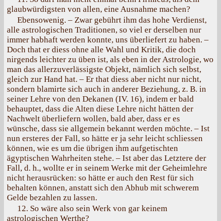
glaubwürdigsten von allen, eine Ausnahme machen?
Ebensowenig. – Zwar gebührt ihm das hohe Verdienst,
alle astrologischen Traditionen, so viel er derselben nur
immer habhaft werden konnte, uns überliefert zu haben. –
Doch that er diess ohne alle Wahl und Kritik, die doch
nirgends leichter zu üben ist, als eben in der Astrologie, wo
man das allerzuverlässigste Objekt, nämlich sich selbst,
gleich zur Hand hat. – Er that diess aber nicht nur nicht,
sondern blamirte sich auch in anderer Beziehung, z. B. in
seiner Lehre von den Dekanen (IV. 16), indem er bald
behauptet, dass die Alten diese Lehre nicht hätten der
Nachwelt überliefern wollen, bald aber, dass er es
wünsche, dass sie allgemein bekannt werden möchte. – Ist
nun ersteres der Fall, so hätte er ja sehr leicht schliessen
können, wie es um die übrigen ihm aufgetischten
ägyptischen Wahrheiten stehe. – Ist aber das Letztere der
Fall, d. h., wollte er in seinem Werke mit der Geheimlehre
nicht herausrücken: so hätte er auch den Rest für sich
behalten können, anstatt sich den Abhub mit schwerem
Gelde bezahlen zu lassen.
12. So wäre also sein Werk von gar keinem
astrologischen Werthe?