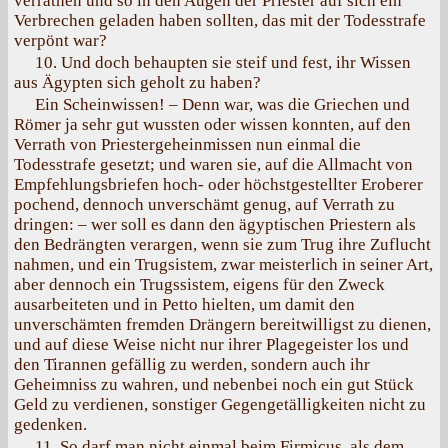
verrathen und so in den Augen der Priester auf sich ein
Verbrechen geladen haben sollten, das mit der Todesstrafe
verpönt war?
10. Und doch behaupten sie steif und fest, ihr Wissen
aus Ägypten sich geholt zu haben?
Ein Scheinwissen! – Denn war, was die Griechen und
Römer ja sehr gut wussten oder wissen konnten, auf den
Verrath von Priestergeheinmissen nun einmal die
Todesstrafe gesetzt; und waren sie, auf die Allmacht von
Empfehlungsbriefen hoch- oder höchstgestellter Eroberer
pochend, dennoch unverschämt genug, auf Verrath zu
dringen: – wer soll es dann den ägyptischen Priestern als
den Bedrängten verargen, wenn sie zum Trug ihre Zuflucht
nahmen, und ein Trugsistem, zwar meisterlich in seiner Art,
aber dennoch ein Trugssistem, eigens für den Zweck
ausarbeiteten und in Petto hielten, um damit den
unverschämten fremden Drängern bereitwilligst zu dienen,
und auf diese Weise nicht nur ihrer Plagegeister los und
den Tirannen gefällig zu werden, sondern auch ihr
Geheimniss zu wahren, und nebenbei noch ein gut Stück
Geld zu verdienen, sonstiger Gegengetälligkeiten nicht zu
gedenken.
11. So darf man nicht einmal beim Firmicus, als dem