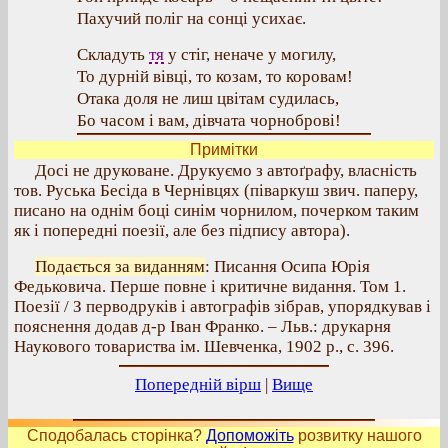
Пахучий поліг на сонці усихає.
Складуть
тя
у стіг, неначе у могилу,
То дурній вівці, то козам, то коровам!
Отака доля не лиш цвітам судилась,
Бо часом і вам, дівчата чорноброві!
Примітки
Досі не друковане. Друкуємо з автоґрафу, власність
тов. Руська Бесіда в Чернівцях (піваркуш звич. паперу,
писано на однім боці синім чорнилом, почерком таким
як і попередні поезії, але без підпису автора).
Подається за виданням
: Писання Осипа Юрія
Федьковича. Перше повне і критичне видання. Том 1.
Поезії / З перводруків і автографів зібрав, упорядкував і
пояснення додав д-р Іван Франко. – Льв.: друкарня
Наукового товариства ім. Шевченка, 1902 р., с. 396.
Попередній вірш
|
Вище
Сподобалась сторінка?
Допоможіть
розвитку нашого