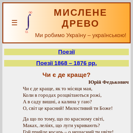
МИСЛЕНЕ
ДРЕВО
☰
Ми робимо Україну – українською!
Поезії
Поезії 1868 – 1876 рр.
Чи є де краще?
Юрій Федькович
Чи є де краще, як то місяця мая,
Коли в городах розцвітаються рожі,
А в саду вишні, а калина у гаю?
О, світ це красний! Милостивий ти Боже!
Да що по тому, що по красному світі,
Маках, леліях, що луги укривають?
Гой прийде косарь – о нещасний ти цвіте!