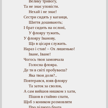
Велику тривогу,
Та не знає уповісти.
Нехай і не знає!
Сестри сидять у каганця,
Шиття дошивають;
І брат сидить на ослоні,
У флояру тужить,
У флояру Іванову,
Що в цісаря служить.
Нараз і став! – Ох лишенько!
Іване, Іване!
Чогось твоя замовчала
Голосна флояра.
Де ти в світі пробуваєш?
Яка твоя доля?..
Повтерався, взяв флояру
Та заток за сволок,
А сам вийшов нишком з хати,
Пішов в стайню спати,
Щоб з коником розмовляти
Про рідного брата.