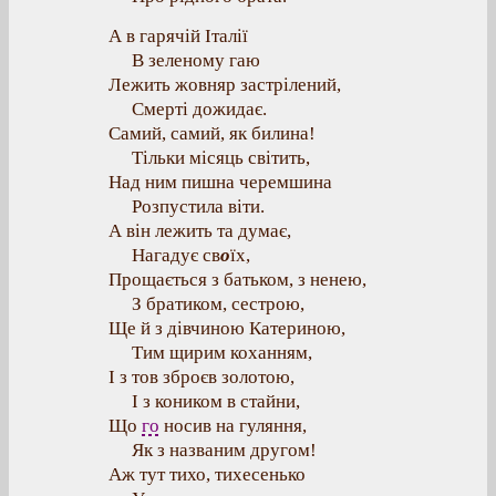
А в гарячій Італії
В зеленому гаю
Лежить жовняр застрілений,
Смерті дожидає.
Самий, самий, як билина!
Тільки місяць світить,
Над ним пишна черемшина
Розпустила віти.
А він лежить та думає,
Нагадує св
о
їх,
Прощається з батьком, з ненею,
З братиком, сестрою,
Ще й з дівчиною Катериною,
Тим щирим коханням,
І з тов зброєв золотою,
І з коником в стайни,
Що
го
носив на гуляння,
Як з названим другом!
Аж тут тихо, тихесенько