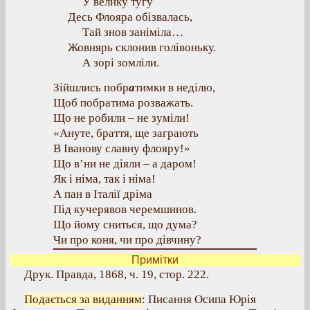
У велику тугу
Десь Флояра обізвалась,
Тай знов заніміла…
Жовнярь склонив голівоньку.
А зорі зомліли.
Зійшлись побр
а
тимки в неділю,
Щоб побратима розважать.
Що не робили – не зуміли!
«Ануте, браття, ще заграють
В Іванову славну флояру!»
Що в’ни не діяли – а даром!
Як і німа, так і німа!
А пан в Італії дріма
Під кучерявов черемшинов.
Що йому сниться, що дума?
Чи про коня, чи про дівчину?
Примітки
Друк. Правда, 1868, ч. 19, стор. 222.
Подається за виданням
: Писання Осипа Юрія