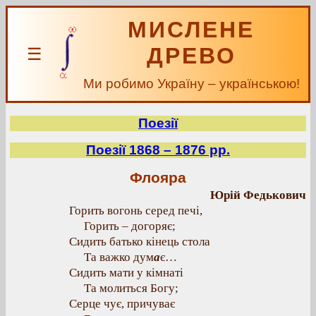
МИСЛЕНЕ
ДРЕВО
☰
Ми робимо Україну – українською!
Поезії
Поезії 1868 – 1876 рр.
Флояра
Юрій Федькович
Горить вогонь серед печі,
Горить – догоряє;
Сидить батько кінець стола
Та важко дум
а
є…
Сидить мати у кімнаті
Та молиться Богу;
Серце чує, причуває