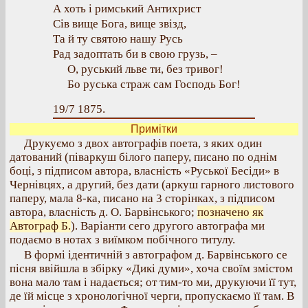
А хоть і римський Антихрист
Сів
вище
Бога,
вище
звізд,
Та й ту святою нашу Русь
Рад
задоптать
би в свою грузь, –
О, руський льве ти, без тривог!
Бо
руська
страж сам Господь Бог!
19/7 1875.
Примітки
Друкуємо з двох автографів поета, з яких один
датований (піваркуш білого паперу, писано по однім
боці, з підписом автора, власність «Руської Бесіди» в
Чернівцях, а другий, без дати (аркуш гарного листового
паперу, мала 8-ка, писано на 3 сторінках, з підписом
автора, власність д. О. Барвінського;
позначено як
Автограф Б.
). Варіанти сего другого автографа ми
подаємо в нотах з виїмком побічного титулу.
В формі ідентичній з автографом д. Барвінського се
пісня ввійшла в збірку «Дикі думи», хоча своїм змістом
вона мало там і надається; от тим-то ми, друкуючи її тут,
де їй місце з хронологічної черги, пропускаємо її там. В