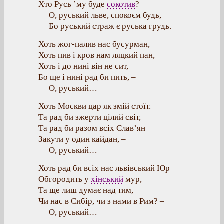
Хто
Русь ’му
буде
сокотив
?
О
, руський льве, спокоєм будь,
Бо руський страж є руська грудь.
Хоть жог-палив нас бусурман,
Хоть пив і кров нам ляцкий пан,
Хоть і до нині він не сит,
Бо ще і нині рад би пить, –
О
, руський…
Хоть
Москви
цар як змій
стоїт
.
Та рад би зжерти цілий світ,
Та рад би разом всіх Слав’ян
Закути у один кайдан, –
О
, руський…
Хоть рад би всіх нас львівський Юр
Обгородить у
хінський
мур,
Та ще лиш думає над тим,
Чи нас в Сибір, чи з нами в Рим? –
О
, руський…