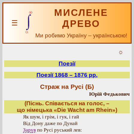
МИСЛЕНЕ
ДРЕВО
☰
Ми робимо Україну – українською!
☼
Поезії
Поезії 1868 – 1876 рр.
Страж на Русі (Б)
Юрій Федькович
(Піснь. Співається на голос, –
що німецька «Die Wacht am Rhein»)
Як шум, і грім, і гук, і гай
Від Дону даже по Дунай
Зарув
по Русі руський лев: