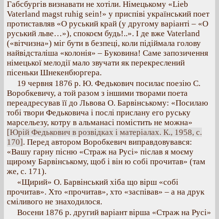
Габсбургів визнавати не хотіли. Німецькому «Lieb
Vaterland magst ruhig sein!» у приспіві український поет
протиставляв «О руський край (у другому варіанті – «О
руський льве…»), спокоєм будь!..». І де вже Vaterland
(«вітчизна») міг бути в безпеці, коли підіймала голову
найвідсталіша «колонія» – Буковина! Саме запозичення
німецької мелодії мало звучати як перекреслений
пісеньки Шнекенбюргера.
19 червня 1876 р. Ю. Федькович посилає поезію С.
Воробкевичу, а той разом з іншими творами поета
переадресував її до Львова О. Барвінському: «Посилаю
тобі твори Федьковича і послі прислану его руську
марсельезу, котру в альманасі помістить не можна»
[Юрій Федькович в розвідках і матеріалах. К., 1958, с.
170]
. Перед автором Воробкевич виправдовувався:
«Вашу гарну пісню «Страж на Русі» післав я моєму
щирому Барвінському, щоб і він ю собі прочитав» (там
же, с. 171).
«Щирий» О. Барвінський хіба що вірш «собі
прочитав». Хто «прочитав», хто «заспівав» – а на друк
сміливого не знаходилося.
Восени 1876 р. другий варіант вірша «Страж на Русі»