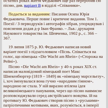
остатніх роках життя Федькович іще раз переробив сю
пісню, див.
варіант В
в відділі «Співаники».
Подається за виданням
: Писання Осипа Юрія
Федьковича. Перше повне і критичне видання. Том 1.
Поезії / З перводруків і автографів зібрав, упорядкував і
пояснення додав д-р Іван Франко. – Льв.: друкарня
Наукового товариства ім. Шевченка, 1902 р., с. 366 –
367.
19 липня 1875 р. Ю. Федькович написав новий
варіант поезії з підзаголовком «Пїснь. Співається на
голос, що німецька «Die Wacht am Rhein» («Сторожа на
Рейні»).
Пісню «Die Wacht am Rhein» у 40-х роках XIX ст.
написав маловідомий німецький поет Макс
Шнекенбюргер (1819 – 1849) як «німецьку марсельезу»,
і, хоч іменувалася вона гучно «народним гімном»,
народною не стала. У ній виразно втілена ідея
великонімецького панування, через що пісню навмисне
розповсюджували серед австрійського вояцтва. їй на
противагу Ю. Федькович створив пісню з «руськими»
патріотичними мотивами, яких, розуміється, в імперії