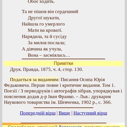
Обоє ходить.
Та не пішов він сердешний
Другої шукати,
Найшла го умерлого
Мати на кроваті.
Нарядила, та й сусіду
За милов послала;
А дівчина як учула,
Вона – засміялась…
Примітки
Друк. Правда, 1875, ч. 4, стор. 130.
Подається за виданням
: Писання Осипа Юрія
Федьковича. Перше повне і критичне видання. Том 1.
Поезії / З перводруків і автографів зібрав, упорядкував і
пояснення додав д-р Іван Франко. – Льв.: друкарня
Наукового товариства ім. Шевченка, 1902 р., с. 366.
Попередній вірш
|
Вище
|
Наступний вірш