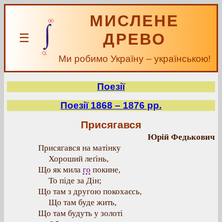
МИСЛЕНЕ
ДРЕВО
☰
Ми робимо Україну – українською!
Поезії
Поезії 1868 – 1876 рр.
Присягався
Юрій Федькович
Присягався на матінку
Хороший леґінь,
Що як мила
го
покине,
То піде за Дін;
Що там з другою покохаєсь,
Що там буде жить,
Що там будуть у золоті