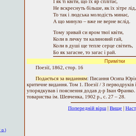
І як ті квіти, що їх яр сплітає,
Не вскреснуть більше, як їх зітре лід,
То так і людська молодість минає,
А що минуло – вже не верне вслід.
Тому зривай си яром твої квіти,
Коли в личку ти калиновий гай,
Коли в душі ще тепле серце світить,
Бо як загасне, то загас і рай.
Примітки
Поезії, 1862, стор. 16
Подається за виданням
: Писання Осипа Юрі
критичне видання. Том 1. Поезії / З перводруків 
упорядкував і пояснення додав д-р Іван Франко.
товариства ім. Шевченка, 1902 р., с. 27 – 28.
Попередній вірш
|
Вище
|
Наст
 р.)