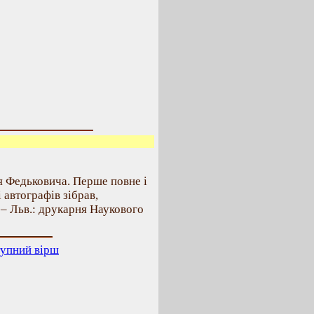
я Федьковича. Перше повне і
і автографів зібрав,
 – Льв.: друкарня Наукового
упний вірш