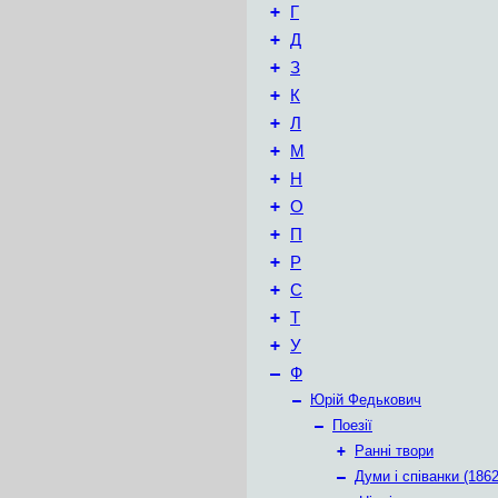
+
Г
+
Д
+
З
+
К
+
Л
+
М
+
Н
+
О
+
П
+
Р
+
С
+
Т
+
У
–
Ф
–
Юрій Федькович
–
Поезії
+
Ранні твори
–
Думи і співанки (1862