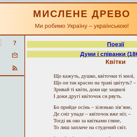
МИСЛЕНЕ ДРЕВО
Ми робимо Україну – українською!
?
Поезії
Думи і співанки (186
Квітки
Що кажуть, душко, квіточки ті милі,
Що он так красно на траві цвітуть? –
Зривай ті квіти, доки ще зацвилі
І доки другі квіточок си рвуть.
Бо прийде осінь – зіленько зів’яне,
Де сніг упаде – квіточок вже ніт, –
Тогді як око за квітками гляне,
То лиш заплаче на студений світ.