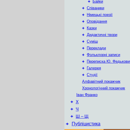
+
Байки
+
Співаники
+
Німецькі поезії
+
Оповідання
+
Казки
+
Дидактичні твори
+
Суміш
+
Переклади
+
Фольклорні записи
+
Переписка Ю. Федькови
+
Галерея
+
Студії
Алфавітний покажчик
Хронологічний покажчик
Іван Франко
+
Х
+
Ч
+
Ш – Щ
+
Публіцистика