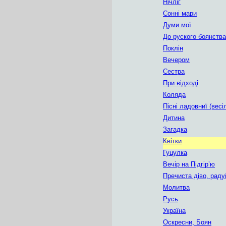
Нічліг
Сонні мари
Думи мої
До руского боянства
Поклін
Вечером
Сестра
При відході
Коляда
Пісні ладовниї (весі
Дитина
Загадка
Квітки
Гуцулка
Вечір на Підгір’ю
Пречиста діво, раду
Молитва
Русь
Україна
Оскресни, Боян