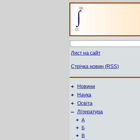
Лист на сайт
Стрічка новин (RSS)
+
Новини
+
Наука
+
Освіта
–
Література
+
А
+
Б
+
В