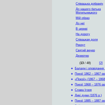
Співацька добраніч
До нашого батька
Могильницкого
Мій образ
До неї
В церкві
На дорогу
Співацкая доля
Рекрут
Святий вечер
Дезертер
(
13
/ 48)
[2]
+
Балади і оповідання 
+
Поезії 1862 – 1867 рр
+
«Поезії» (1867 – 1868
+
Поезії 1868 – 1876 рр
+
Слава Ігоря
+
Дикі думи (1876 р.)
+
Поезії 1885 – 1887 рр