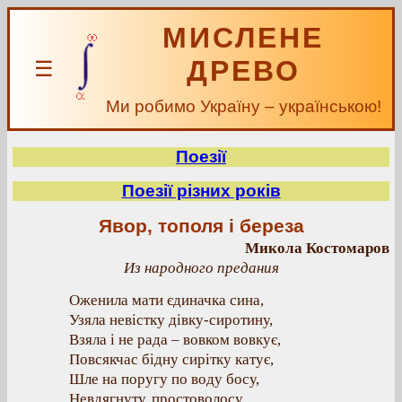
МИСЛЕНЕ
ДРЕВО
☰
Ми робимо Україну – українською!
Поезії
Поезії різних років
Явор, тополя і береза
Микола Костомаров
Из народного предания
Оженила мати єдиначка сина,
Узяла невістку дівку-сиротину,
Взяла і не рада – вовком вовкує,
Повсякчас бідну сирітку катує,
Шле на поругу по воду босу,
Невдягнуту, простоволосу.