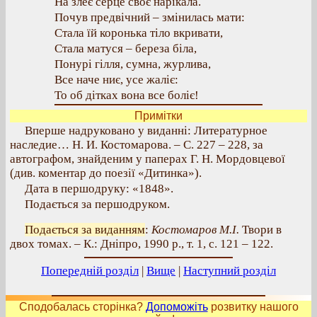
На злеє серце своє нарікала.
Почув предвічний – змінилась мати:
Стала їй коронька тіло вкривати,
Стала матуся – береза біла,
Понурі гілля, сумна, журлива,
Все наче ниє, усе жаліє:
То об дітках вона все боліє!
Примітки
Вперше надруковано у виданні: Литературное
наследие… Н. И. Костомарова. – С. 227 – 228, за
автографом, знайденим у паперах Г. Н. Мордовцевої
(див. коментар до поезії «Дитинка»).
Дата в першодруку: «1848».
Подається за першодруком.
Подається за виданням
:
Костомаров М.І.
Твори в
двох томах. – К.: Дніпро, 1990 р., т. 1, с. 121 – 122.
Попередній розділ
|
Вище
|
Наступний розділ
Сподобалась сторінка?
Допоможіть
розвитку нашого