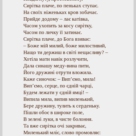
Сирітка плаче, по пеньках ступає.
На своїх ніженьках кров зобачає.
Прийде додому – лає катівка,
Часом ухопить за косу сирітку,
Часом по личку її затинає.
Сирітка плаче, до Бога взиває:
– Боже мій милий, боже милостивий,
Нащо ти держиш в світі нещасливу? –
Хотіла мати навік розлучити,
Дала синашу меду-вина пити,
Його дружині отрути вложила.
Каже синочок: – Вип’ємо, мила!
Вип’ємо, серце, по єдній чарці,
Будем лежати у єдній ямці! –
Випила мила, випив миленький,
Бере дружину, тулить к серденьку.
Пішли обоє в широке поле,
В зелені луки, в чисте болоння.
Та вже сирітка очі закриває,
Миленький мліє, слово промовляє: