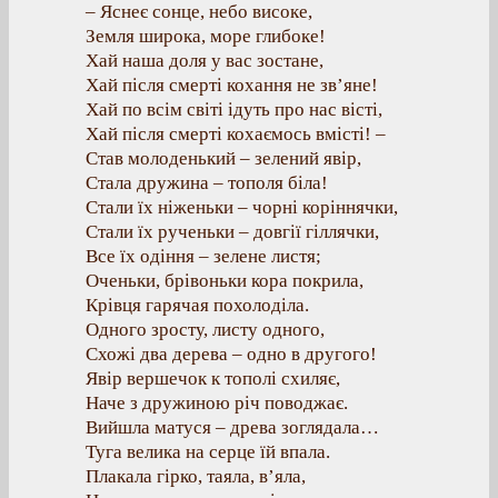
– Яснеє сонце, небо високе,
Земля широка, море глибоке!
Хай наша доля у вас зостане,
Хай після смерті кохання не зв’яне!
Хай по всім світі ідуть про нас вісті,
Хай після смерті кохаємось вмісті! –
Став молоденький – зелений явір,
Стала дружина – тополя біла!
Стали їх ніженьки – чорні коріннячки,
Стали їх рученьки – довгії гіллячки,
Все їх одіння – зелене листя;
Оченьки, брівоньки кора покрила,
Крівця гарячая похолоділа.
Одного зросту, листу одного,
Схожі два дерева – одно в другого!
Явір вершечок к тополі схиляє,
Наче з дружиною річ поводжає.
Вийшла матуся – древа зоглядала…
Туга велика на серце їй впала.
Плакала гірко, таяла, в’яла,