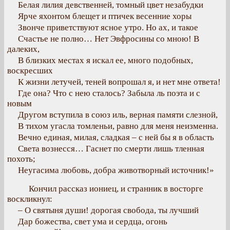
Белая лилия девственней, томный цвет незабудки
Ярче яхонтом блещет и птичек весенние хоры
Звонче приветствуют ясное утро. Но ах, и такое
Счастье не полно… Нет Эвфросины со мною! В
далеких,
В близких местах я искал ее, много подобных,
воскресших
К жизни летучей, теней вопрошал я, и нет мне ответа!
Где она? Что с нею сталось? Забыла ль поэта и с
новым
Другом вступила в союз иль, верная памяти слезной,
В тихом угасла томленьи, равно для меня неизменна.
Вечно единая, милая, сладкая – с ней бы я в область
Света вознесся… Гаснет по смерти лишь тленная
похоть;
Неугасима любовь, добра животворный источник!»
Кончил рассказ иониец, и странник в восторге
воскликнул:
– О святыня души! дорогая свобода, ты лучший
Дар божества, свет ума и сердца, огонь