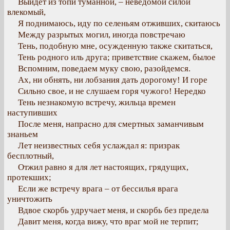
Выйдет из топи туманной, – неведомой силой
влекомый,
Я поднимаюсь, иду по селеньям отживших, скитаюсь
Между разрытых могил, иногда повстречаю
Тень, подобную мне, осужденную также скитаться,
Тень родного иль друга; приветствие скажем, былое
Вспомним, поведаем муку свою, разойдемся.
Ах, ни обнять, ни лобзания дать дорогому! И горе
Сильно свое, и не слушаем горя чужого! Нередко
Тень незнакомую встречу, жильца времен
наступивших
После меня, напрасно для смертных заманчивым
знаньем
Лет неизвестных себя услаждал я: призрак
бесплотный,
Отжил равно я для лет настоящих, грядущих,
протекших;
Если же встречу врага – от бессилья врага
уничтожить
Вдвое скорбь удручает меня, и скорбь без предела
Давит меня, когда вижу, что враг мой не терпит;