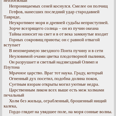
неизбежный
Непроницаемых сеней коснулся. Смелее он полчищ
Готфов, нанесших последний удар стародавней
Тавриде,
Неукротимее моря и древней судьбы неприступней.
Зорче всезрящего солнца – он из пучин океана
Тайны износит на свет и в от века замкнутые входит
Горных сокровищ приюты; он с равной отвагой
вступает
В неизмеримую звездного Понта пучину и в сети
Неуловимой очами цветка плодотворной пылинки,
Он разрушает и светлый надзвездный Олимп и
Плутона
Мрачное царство. Враг тот наука. Граду, который
Огненный дух посетил, подобна долина покоя,
Суетным взорам открыты могил уютные недра.
Царственным ликом всех выше есть меж холмами
печальный
Холм без жильца, ограбленный, брошенный нищий
калека,
Гордо глядит на увядшее поле, на моря сонные волны.