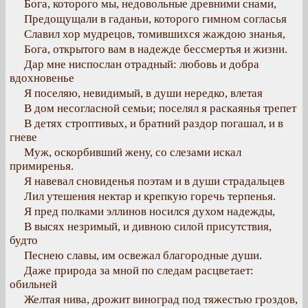
Бога, которого мы, недовольные древними снами,
Предощущали в гаданьи, которого гимном согласья
Славил хор мудрецов, томившихся жаждою знанья,
Бога, открытого вам в надежде бессмертья и жизни.
Дар мне ниспослан отрадный: любовь и добра
вдохновенье
Я поселяю, невидимый, в души нередко, влетая
В дом несогласной семьи; поселял я раскаянья трепет
В детях строптивых, и братний раздор погашал, и в
гневе
Муж, оскорбивший жену, со слезами искал
примиренья.
Я навевал сновиденья поэтам и в души страдальцев
Лил утешения нектар и крепкую горечь терпенья.
Я пред полками эллинов носился духом надежды,
В высях незримый, и дивною силой присутствия,
будто
Песнею славы, им освежал благородные души.
Даже природа за мной по следам расцветает:
обильней
Желтая нива, дрожит виноград под тяжестью гроздов,