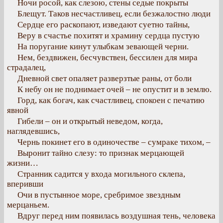
Ночи росой, как слезою, стены седые покрыты
Блещут. Таков несчастливец, если безжалостно люди
Сердце его раскопают, изведают суетно тайны,
Веру в счастье похитят и храмину сердца пустую
На поругание кинут улыбкам зевающей черни.
Нем, бездвижен, бесчувствен, бессилен для мира
страдалец,
Дневной свет опаляет разверзтые раны, от боли
К небу он не поднимает очей – не опустит и в землю.
Горд, как богач, как счастливец, спокоен с печатию
явной
Гибели – он и открытый неведом, когда,
наглядевшись,
Чернь покинет его в одиночестве – сумраке тихом, –
Выронит тайно слезу: то признак мерцающей
жизни…
Странник садится у входа могильного склепа,
вперивши
Очи в пустынное море, сребримое звездным
мерцаньем.
Вдруг перед ним появилась воздушная тень, человека