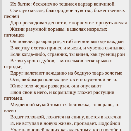
Их бытие: бесконечно тешился варвар кончиной.
Светлую мысль, благородное чувство, божественных
песней
Дар преследовал деспот и, с корнем исторгнуть желая
Жизни разумной порывы, в школах незрелых
питомцев
Он повелел развращать, чтоб личной выгоде каждый
В жертву охотно принес и мысли, и чувства святыню.
Если когда-либо, странник, ты видел, как гусениц рои
Ветви укроют дубов, – мотыльков легкокрылых
отродье,
Вдруг налетают нежданно на бедную тварь золотые
Осы, любимцы полных цветов и полуденной неги:
Юное тело червя разверзая, они опускают
Плод свой в него, и кормилицу гложет растущий
питомец.
Медленной мукой томится бедняжка, то вправо, то
влево
Водит головкой, ложится на спину, вьется в колечки
И, не вступая в новую жизнь, пропадает. Подобной
Участь юношей наших казалась тому, кто способен