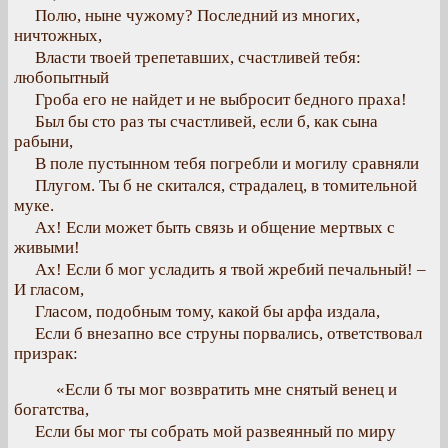
Полю, ныне чужому? Последний из многих,
ничтожных,
Власти твоей трепетавших, счастливей тебя:
любопытный
Гроба его не найдет и не выбросит бедного праха!
Был бы сто раз ты счастливей, если б, как сына
рабыни,
В поле пустынном тебя погребли и могилу сравняли
Плугом. Ты б не скитался, страдалец, в томительной
муке.
Ах! Если может быть связь и общение мертвых с
живыми!
Ах! Если б мог усладить я твой жребий печальный! –
И гласом,
Гласом, подобным тому, какой бы арфа издала,
Если б внезапно все струны порвались, ответствовал
призрак:
«Если б ты мог возвратить мне снятый венец и
богатства,
Если бы мог ты собрать мой развеянный по миру