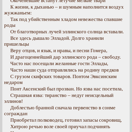
Окоченевшие встанут летучие мелкие твари
К жизни, к дыханью – и шумным наполнится воздух
жужжаньем:
Так под убийственным хладом невежества спавшие
роды
От благотворных лучей эллинского солнца вставали.
Все здесь дышало Элладой. Долго хранили
пришельцы
Веру отцов, и язык, и нравы, и песни Гомера,
И драгоценнейший дар эллинского рода – свободу.
Часто нас посещали желанные гости Эллады,
Часто наши суда отправлялись на родину предков
С грузом скифских товаров. Понтом Эвксинским
недаром
Понт Аксенский был прозван. Но язва нас посетила,
Страшная язва: тиранство – недуг неисцельный
эллинов!
Доблестью бранной сначала первенство в сонме
сограждан
Приобретал полководец, готовил запасы сокровищ,
Хитрою речью воле своей приучал подчинять