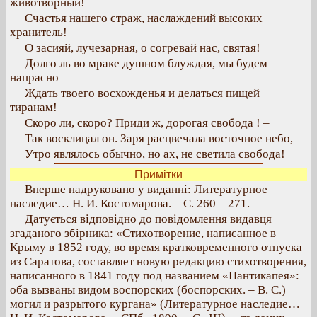
животворный!
Счастья нашего страж, наслаждений высоких
хранитель!
О засияй, лучезарная, о согревай нас, святая!
Долго ль во мраке душном блуждая, мы будем
напрасно
Ждать твоего восхожденья и делаться пищей
тиранам!
Скоро ли, скоро? Приди ж, дорогая свобода ! –
Так восклицал он. Заря расцвечала восточное небо,
Утро являлось обычно, но ах, не светила свобода!
Примітки
Вперше надруковано у виданні: Литературное
наследие… Н. И. Костомарова. – С. 260 – 271.
Датується відповідно до повідомлення видавця
згаданого збірника: «Стихотворение, написанное в
Крыму в 1852 году, во время кратковременного отпуска
из Саратова, составляет новую редакцию стихотворения,
написанного в 1841 году под названием «Пантикапея»:
оба вызваны видом воспорских (боспорских. – В. С.)
могил и разрытого кургана» (Литературное наследие…