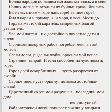
Волны народов по нашим могилам катились, а в сени
Наших могил не входили их буйные крики. Явились
Вы ненасытные – горе нам, горе! вечное горе!
Был я царем и приморья, и моря, и всей Меотиды,
Гордых жестокий каратель, смиренных благой
утешитель.
Час мой настал – и с достойною почестью дети и
внуки
С сонмом покорных рабов погребли меня в этой
могиле;
Слезы долга, рыданья любви оросили мой пепел.
Странник! взирай! И если способен ты чувствовать
горе,
Горе царей оскорбленных… пусть разорвется от
скорби
Сердце твое, пусть брызнут потоком достойные
слезы!
Царственный склеп мой разрушен – последний мой
дом
неприступный,
Раб ничтожной ногой попирает ложницу владыки…