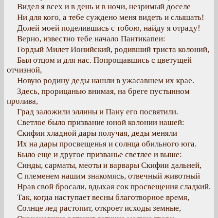
Видел я всех и в день и в ночи, незримый доселе
Ни для кого, а тебе суждено меня видеть и слышать!
Долей моей поделившись с тобою, найду я отраду!
Верно, известно тебе начало Пантикапеи:
Гордый Милет Ионийский, родивший триста колоний,
Был отцом и для нас. Попрощавшись с цветущей
отчизной,
Новую родину деды нашли в ужасавшем их крае.
Здесь, прорицанью внимая, на бреге пустынном
пролива,
Град заложили эллины и Пану его посвятили.
Светлое было призвание юной колонии нашей:
Скифии хладной дары получая, деды меняли
Их на дары просвещенья и солнца обильного юга.
Было еще и другое призванье светлее и выше:
Синды, сарматы, меоты и варвары Скифии дальней,
С племенем нашим знакомясь, отвечный животный
Нрав свой бросали, вдыхая сок просвещения сладкий.
Так, когда наступает весны благотворное время,
Солнце лед растопит, откроет исходы земные,