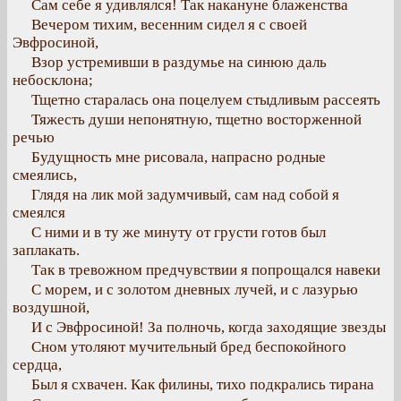
Сам себе я удивлялся! Так накануне блаженства
Вечером тихим, весенним сидел я с своей
Эвфросиной,
Взор устремивши в раздумье на синюю даль
небосклона;
Тщетно старалась она поцелуем стыдливым рассеять
Тяжесть души непонятную, тщетно восторженной
речью
Будущность мне рисовала, напрасно родные
смеялись,
Глядя на лик мой задумчивый, сам над собой я
смеялся
С ними и в ту же минуту от грусти готов был
заплакать.
Так в тревожном предчувствии я попрощался навеки
С морем, и с золотом дневных лучей, и с лазурью
воздушной,
И с Эвфросиной! За полночь, когда заходящие звезды
Сном утоляют мучительный бред беспокойного
сердца,
Был я схвачен. Как филины, тихо подкрались тирана