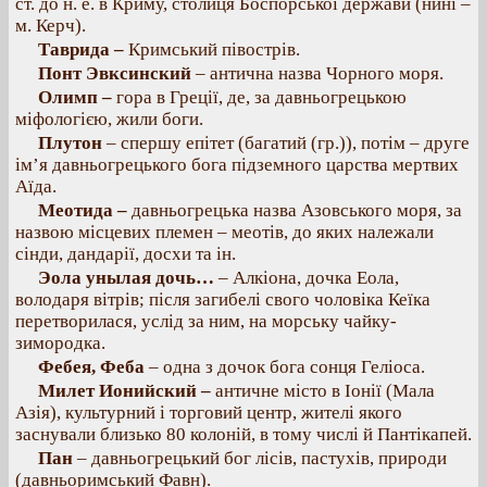
ст. до н. е. в Криму, столиця Боспорської держави (нині –
м. Керч).
Таврида –
Кримський півострів.
Понт Эвксинский
– антична назва Чорного моря.
Олимп –
гора в Греції, де, за давньогрецькою
міфологією, жили боги.
Плутон
– спершу епітет (багатий (гр.)), потім – друге
ім’я давньогрецького бога підземного царства мертвих
Аїда.
Меотида –
давньогрецька назва Азовського моря, за
назвою місцевих племен – меотів, до яких належали
сінди, дандарії, досхи та ін.
Эола унылая дочь…
– Алкіона, дочка Еола,
володаря вітрів; після загибелі свого чоловіка Кеїка
перетворилася, услід за ним, на морську чайку-
зимородка.
Фебея, Феба
– одна з дочок бога сонця Геліоса.
Милет Ионийский –
античне місто в Іонії (Мала
Азія), культурний і торговий центр, жителі якого
заснували близько 80 колоній, в тому числі й Пантікапей.
Пан
– давньогрецький бог лісів, пастухів, природи
(давньоримський Фавн).