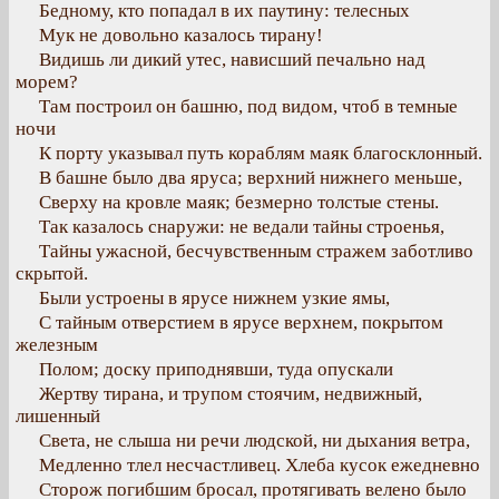
Бедному, кто попадал в их паутину: телесных
Мук не довольно казалось тирану!
Видишь ли дикий утес, нависший печально над
морем?
Там построил он башню, под видом, чтоб в темные
ночи
К порту указывал путь кораблям маяк благосклонный.
В башне было два яруса; верхний нижнего меньше,
Сверху на кровле маяк; безмерно толстые стены.
Так казалось снаружи: не ведали тайны строенья,
Тайны ужасной, бесчувственным стражем заботливо
скрытой.
Были устроены в ярусе нижнем узкие ямы,
С тайным отверстием в ярусе верхнем, покрытом
железным
Полом; доску приподнявши, туда опускали
Жертву тирана, и трупом стоячим, недвижный,
лишенный
Света, не слыша ни речи людской, ни дыхания ветра,
Медленно тлел несчастливец. Хлеба кусок ежедневно
Сторож погибшим бросал, протягивать велено было