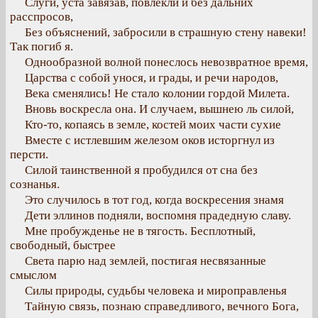
Слуги, уста завязав, повлекли и без дальних
расспросов,
Без объяснений, забросили в страшную стену навеки!
Так погиб я.
Однообразной волной понеслось невозвратное время,
Царства с собой унося, и грады, и речи народов,
Века сменялись! Не стало колонии гордой Милета.
Вновь воскресла она. И случаем, вышнею ль силой,
Кто-то, копаясь в земле, костей моих части сухие
Вместе с истлевшим железом оков исторгнул из
персти.
Силой таинственной я пробудился от сна без
сознанья.
Это случилось в тот год, когда воскресения знамя
Дети эллинов подняли, воспомня прадедную славу.
Мне пробужденье не в тягость. Бесплотный,
свободный, быстрее
Света парю над землей, постигая несвязанные
смыслом
Силы природы, судьбы человека и мироправленья
Тайную связь, познаю справедливого, вечного Бога,