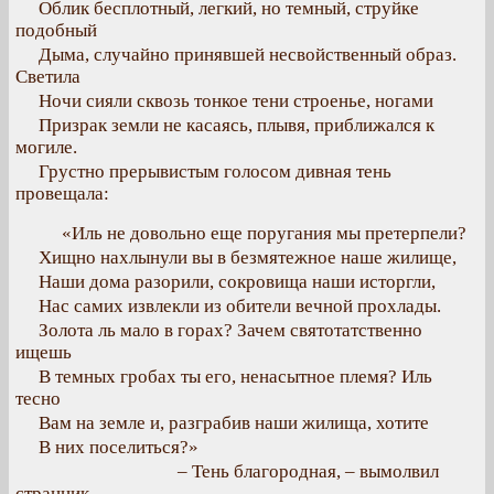
Облик бесплотный, легкий, но темный, струйке
подобный
Дыма, случайно принявшей несвойственный образ.
Светила
Ночи сияли сквозь тонкое тени строенье, ногами
Призрак земли не касаясь, плывя, приближался к
могиле.
Грустно прерывистым голосом дивная тень
провещала:
«Иль не довольно еще поругания мы претерпели?
Хищно нахлынули вы в безмятежное наше жилище,
Наши дома разорили, сокровища наши исторгли,
Нас самих извлекли из обители вечной прохлады.
Золота ль мало в горах? Зачем святотатственно
ищешь
В темных гробах ты его, ненасытное племя? Иль
тесно
Вам на земле и, разграбив наши жилища, хотите
В них поселиться?»
– Тень благородная, – вымолвил
странник, –