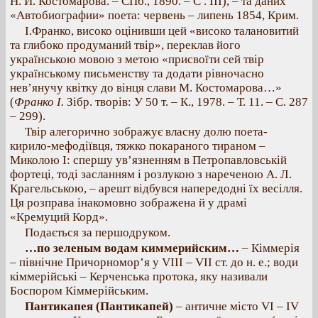
Н. И. Костомарова. – СПб., 1890. – С . III), – та даних
«Автобиографии» поета: червень – липень 1854, Крим.
І.Франко, високо оцінивши цей «високо талановитий
та глибоко продуманий твір», переклав його
українською мовою з метою «присвоїти сей твір
українському письменству та додати рівночасно
нев’янучу квітку до вінця слави М. Костомарова…»
(
Франко І.
Зібр. творів: У 50 т. – К., 1978. – Т. 11. – С. 287
– 299).
Твір алегорично зображує власну долю поета-
кирило-мефодіївця, тяжко покараного тираном –
Миколою І: спершу ув’язненням в Петропавловській
фортеці, тоді засланням і розлукою з нареченою А. Л.
Крагельською, – арешт відбувся напередодні їх весілля.
Ця розправа інакомовно зображена й у драмі
«Кремуций Корд».
Подається за першодруком.
…по зеленым водам киммерийским…
– Кіммерія
– північне Причорномор’я у VIII – VII ст. до н. е.; води
кіммерійські – Керченська протока, яку називали
Боспором Кіммерійським.
Пантикапея (Пантикапей)
– античне місто VI – IV