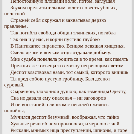
Непостоянную площади волю, потом, заглушая
Звуком прельстительным золота совесть убогих,
почетной
Стражей себя окружал и захватывал дерзко
правленье.
Так погибла свобода общин эллинских, погибла
Так она и у нас, и корни пустило глубоко
В Пантикапее тиранство. Венцом освящая хищенья,
Смело детям и внукам отцы отдавали добычу.
Мне судьба повелела родиться в то время, как память
Прежних лет освещала отчизну негреющим светом.
Деспот властвовал нами, тот самый, которого видишь
Ты пред собою пустую гробницу. Был деспот
суровый,
С мрачной, зловонной душою; как эвмениды Оресту,
Сна не давали ему опасенья – ни заговоров
И ни восстаний: слишком с неволей сжились
ионийцы, –
Мучился деспот безумный, воображая, что тайно
Хульные речи об нем произносят, и черною стаей
Рыскали, мнимых ища преступлений, шпионы, и горе