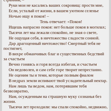
Руки мои не касались ваших сокровищ: прости мне,
Если, усталый от жизни, в вашем уютном селенье
Ночью ищу я покоя! –
Тень отвечает: «Покоя!
Ищешь напрасно покоя: нет больше покоя в могилах;
Тысячи лет мы лежали спокойно, не зная о свете,
Не ощущая себя, в ничтожества сладости сонной.
Дар драгоценный ничтожество! Смертный тебя не
постигнет,
В вихре обманчивых благ и существенных бедствий
за счастьем
Вечно гоняясь и горя всегда избегая, и счастьем
Он недоволен, и сам себе горе творит непрестанно.
Не оценим ты и теми, которые полным фиалом
В недрах земли испивают твой усладительный нектар.
Нам лишь ты ведом, нам, потерявшим тебя
безвозвратно,
Нам, осужденным на страшную муку сознанья без
жизни.
Тысячи лет проходили: мы спали спокойно, недвижно,