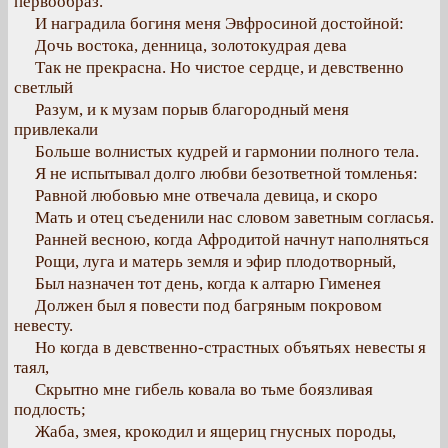
первообраз.
И наградила богиня меня Эвфросиной достойной:
Дочь востока, денница, золотокудрая дева
Так не прекрасна. Но чистое сердце, и девственно
светлый
Разум, и к музам порыв благородный меня
привлекали
Больше волнистых кудрей и гармонии полного тела.
Я не испытывал долго любви безответной томленья:
Равной любовью мне отвечала девица, и скоро
Мать и отец съеденили нас словом заветным согласья.
Ранней весною, когда Афродитой начнут наполняться
Рощи, луга и матерь земля и эфир плодотворный,
Был назначен тот день, когда к алтарю Гименея
Должен был я повести под багряным покровом
невесту.
Но когда в девственно-страстных объятьях невесты я
таял,
Скрытно мне гибель ковала во тьме боязливая
подлость;
Жаба, змея, крокодил и ящериц гнусных породы,