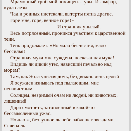
Мраморный гроб мой похищен… увы! Из амфор,
куда слезы
Чад и родных нистекали, вытерты пятна драгие.
Горе мне, горе, вечное горе!»
И странник унылый,
Весь потрясенный, проникся участием к царственной
тени.
Тень продолжает: «Но мало бесчестия, мало
бессилья!
Страшная мука мне суждена, несказанная мука!
Видишь ли дикий утес, нависший печально над
морем?
Там, как Эола унылая дочь, бездвижно день целый
Я осужден изнывать под пылающим, мне
ненавистным
Солнцем, незримый очам ни людей, ни животных,
лишенный
Дара смотреть, затопленный в какой-то
бессмысленный ужас.
Ночью ж, безлунное ль небо заблещет звездами,
Селена ль