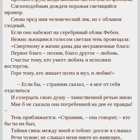
Слезоподобным дождем поражая светящийся
мрамор.
Снова пред ним человеческий лик, но с облаком
сходный,
Если оно набежит на серебряный облик Фебеи.
Нежно льющимся голосом светлая тень провещала:
«Смертному в жизни даны два несравненные блага:
Первое благо – поэзия, благо другое – любовь.
Счастье тому, кто умеет любить и исполнен
восторгов,
Горе тому, кто лишает поэта и муз, и любви!»
– Если бы, – странник сказал, – я мог от себя
отделиться
И созерцать свою душу – таинственной речью иною
Мне б не сказала она погребенной на дне ее правды!
–
Тень приближается. «Странник, – она говорит, – кто
бы ты ни был,
Тайная связь между мной и тобою: доселе я слышал
Речи чужие; не слышал меня никто из живущих,