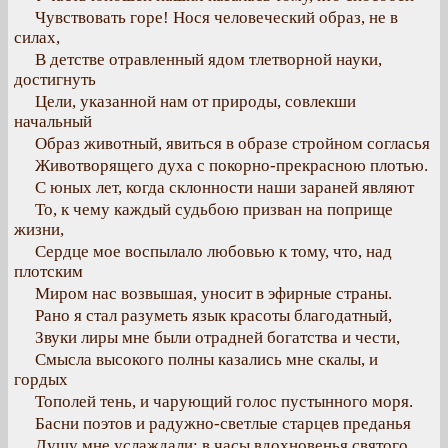
Чувствовать горе! Нося человеческий образ, не в
силах,
В детстве отравленный ядом тлетворной науки,
достигнуть
Цели, указанной нам от природы, совлекши
начальный
Образ животный, явиться в образе стройном согласья
Животворящего духа с покорно-прекрасною плотью.
С юных лет, когда склонности наши зараней являют
То, к чему каждый судьбою призван на поприще
жизни,
Сердце мое воспылало любовью к тому, что, над
плотским
Миром нас возвышая, уносит в эфирные страны.
Рано я стал разуметь язык красоты благодатный,
Звуки лиры мне были отрадней богатства и чести,
Смысла высокого полны казались мне скалы, и
гордых
Тополей тень, и чарующий голос пустынного моря.
Басни поэтов и радужно-светлые старцев преданья
Душу мне услаждали: в часы вдохновенья святого