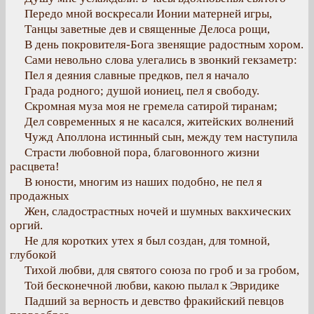
Передо мной воскресали Ионии матерней игры,
Танцы заветные дев и священные Делоса рощи,
В день покровителя-Бога звенящие радостным хором.
Сами невольно слова улегались в звонкий гекзаметр:
Пел я деяния славные предков, пел я начало
Града родного; душой иониец, пел я свободу.
Скромная муза моя не гремела сатирой тиранам;
Дел современных я не касался, житейских волнений
Чужд Аполлона истинный сын, между тем наступила
Страсти любовной пора, благовонного жизни
расцвета!
В юности, многим из наших подобно, не пел я
продажных
Жен, сладострастных ночей и шумных вакхических
оргий.
Не для коротких утех я был создан, для томной,
глубокой
Тихой любви, для святого союза по гроб и за гробом,
Той бесконечной любви, какою пылал к Эвридике
Падший за верность и девство фракийский певцов