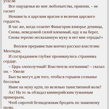
угасли
Все ощущенья во мне любопытства, приязни, – не
гаснет
Ненависть к царским врагам и величия царского
гордость.
В час же, когда озлатит Фанагории взморье денница,
Снова, неведомой силой влекомый, иду я на берег,
Снова терплю несказанную муку и нет мне отрады!»
Воплем прерывистым кончил рассказ властелин
Меотиды,
И состраданием глубже проникнулось странника
сердце.
– Царь злополучный! Властитель-изгнанник! – сказал
он. – Ужели
Был ты могуч для того, чтобы в горьком сознанье
бессилья
Ныне на муку идти, по веленью таинственной воли?
Ах! На то ль обладал киммерийским туманным
приморьем,
Чтоб сиротой безнадежным бродить по знакомому
полю,