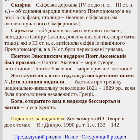
Скифия
– Скіфська держава (IV ст. до н. е. – III ст. н.
е.) – об’єднання народів північного Причорномор’я на
чолі із скіфами; столиця – Неаполь скіфський (на
околиці сучасного Сімферополя).
Сарматы
– об’єднання кількох кочових племен,
вихідців із Сибіру (аланів, роксоланів, язигів, савроматів
тощо), які в III ст. н. е. витіснили скіфів із північного
Причорномор’я, а в IV ст. були переможені гунами.
Понтом Эвксинским недаром Понт Аксенский
был прозван.
– Понтос Аксенос – море суворе,
негостинне; Понтос Евксенос – море приязне, гостинне.
Это случилось в тот год, когда воскресения знамя
// Дети эллинов подняли
… – йдеться про грецьку
національно-визвольну революцію 1821 – 1829 рр., коли
була проголошена незалежність Греції.
Бога, открытого вам в надежде бессмертья и
жизни –
Ісуса Христа.
Подається за виданням
:
Костомаров М.І.
Твори в
двох томах. – К.: Дніпро, 1990 р., т. 1, с. 133 – 142.
Предыдущий раздел
|
Выше
|
Следующий раздел