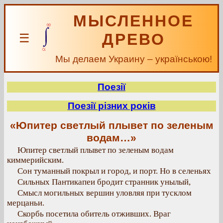
МЫСЛЕННОЕ
ДРЕВО
☰
Мы делаем Украину – українською!
Поезії
Поезії різних років
«Юпитер светлый плывет по зеленым
водам…»
Юпитер светлый плывет по зеленым водам
киммерийским.
Сон туманный покрыл и город, и порт. Но в селеньях
Сильных Пантикапеи бродит странник унылый,
Смысл могильных вершин уловляя при тусклом
мерцаньи.
Скорбь посетила обитель отживших. Враг