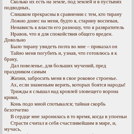
Сколько их есть на земле, под землей и в пустынях
подводных,
Слишком прекрасны в сравнении с тем, кто тирану
Ложно донес на меня, будто я, старину воспевая,
Ненависть к власти его разношу, что я развратитель
Нравов, что я для спокойствия общего вреден.
Довольно
Было тирану увидеть поэта во мне – приказал он
Тайно меня погубить и, узнав, что готовлюсь я к
браку,
Дал повеленье, для больших мучений, пред
праздником самым
Жизни, забросить меня в свое роковое строенье.
Ах, если знаменьям верить, которых боятся народы!
Трижды я слышал над кровлей зловещего ворона
крики,
Конь подо мной спотыкался; тайная скорбь
безотчетно
В сердце мне заронилась в то время, когда в упоеньи
Страсти считал я себя счастливейшим в мире, и,
мучась,