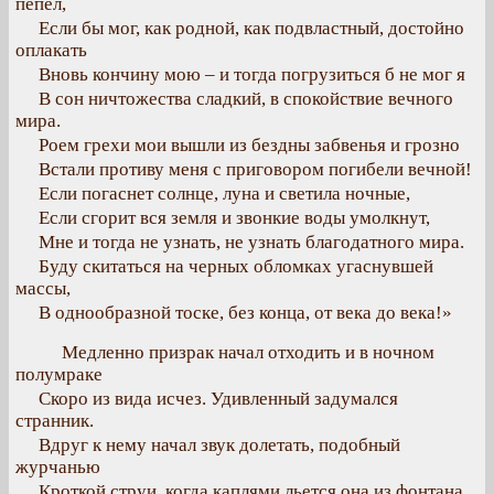
пепел,
Если бы мог, как родной, как подвластный, достойно
оплакать
Вновь кончину мою – и тогда погрузиться б не мог я
В сон ничтожества сладкий, в спокойствие вечного
мира.
Роем грехи мои вышли из бездны забвенья и грозно
Встали противу меня с приговором погибели вечной!
Если погаснет солнце, луна и светила ночные,
Если сгорит вся земля и звонкие воды умолкнут,
Мне и тогда не узнать, не узнать благодатного мира.
Буду скитаться на черных обломках угаснувшей
массы,
В однообразной тоске, без конца, от века до века!»
Медленно призрак начал отходить и в ночном
полумраке
Скоро из вида исчез. Удивленный задумался
странник.
Вдруг к нему начал звук долетать, подобный
журчанью
Кроткой струи, когда каплями льется она из фонтана,