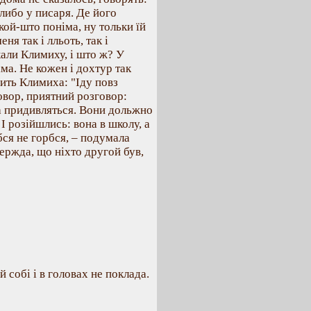
 либо у писаря. Де його
кой-што поніма, ну тольки їй
ня так і лльоть, так і
кали Климиху, і што ж? У
іма. Не кожен і дохтур так
рить Климиха: "Іду повз
овор, приятний розговор:
ла придивляться. Вони дольжно
 І розійшлись: вона в школу, а
ся не горбся, – подумала
ержда, що ніхто другой був,
 собі і в головах не поклада.