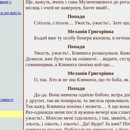
Ще, кажуть, вчить і сина Музиченкового до рег
аведе у
місяць і очей не навернув, бачте який!..
а очі виїсть
Попадя
Сліхала, сліхала… Ужасть, ужасть!.. Зате щ
Меланія Григорівна
Бодай вже ту особу бенеря вхопила, в печінка
Попадя
Ужасть, ужасть!.. Климиха розказувала. Каже
Домахи, вже було так як опівночі… видите, сестр
сояшницями, а Климиха поніма кой-що…
Меланія Григорівна
О, так. Хто ж не зна Климихи, що то баба, як 
Попадя
Да-да. Вона навчена однією бабою, котра до
 парості
у других, так як помирала, та звеліла прикликать 
Так кажу, Климиха поніма і можеть… А що вона п
Раз-однажди меня послі вужина-вечері как схва
ужасть!.. Млосно мені іздєлалось, і так, звиніть, п
лльоть, і лльоть, і лльоть!.. Да! Куди? За ким? П
хвершала послав. Побіжали по хвершала, а його 