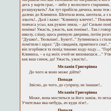
десь у карти грає, – либо у волосного старшини,
розшукувать? Аж тут прибігла дячиха, вона теж 
далеко до Климихи. Шептала вона, шептала, а з ме
лльоть!.. Далі і каже: "Климиху кличте!.." Покли
повчаса усьо, как рукою зняла, – да! Сильно пон
поніма! Ужасть, ужасть, как поніма!.. Так і гово
школу, слішу, щось рипнуло дверима, потім розг
"Душко!.. Тюльпан!.. Букет!.." Зупинилась і ста
помітили і зараз: "До свиданія, приятного сна!.."
він згорбився та попід тинами ходу-ходу… "Горб
Климиха, – а од моїх очей не виховаєшся…" Утв
как ваш синок, да! Ужасть, ужасть!..
Меланія Григорівна
До чого ж воно може дійти?
Попадя
Звісно, до чого, до супризу, не інакше!..
Меланія Григорівна
Може, вона моститься за його заміж, то нехай
Учителька яка-небудь, ач куди лізе!..
Попадя