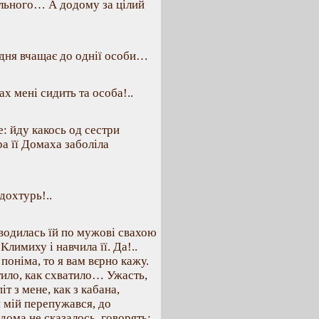
ального… А додому за цілий
одня вчащає до однії особи…
х мені сидить та особа!..
: йду какось од сестри
а її Домаха заболіла
дохтурь!..
водилась їй по мужові свахою
Климиху і навчила її. Да!..
оніма, то я вам вєрно кажу.
тило, как схватило… Ужасть,
іт з мене, как з кабана,
іп мій перепужався, до
дома не сказалось, говорять: