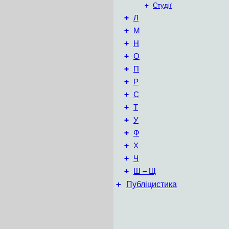
+
Студії
+
Л
+
М
+
Н
+
О
+
П
+
Р
+
С
+
Т
+
У
+
Ф
+
Х
+
Ч
+
Ш – Щ
+
Публіцистика