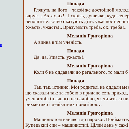
Попадя
Глянуть на його – такой же достойной молодо
вдруг… Ах-ах-ах!.. І скрізь, душечко, куди тепе
непоштительство оказують діти, ужасноє непошт
Ужасть, ужасть!.. Вразумлять треба, ох, треба!..
Меланія Григорівна
А винна в тім ученість.
ко
Попадя
Да, да. Ужасть, ужасть!..
Меланія Григорівна
Коли б не оддавали до регального, то мали 
Попадя
Так, так, істинно. Мої родителі не оддали ме
що сказали так: за тобою в придане єсть приход, 
ученія тобі більшого не надобно, як читать та 
рихметики і делікатних понятійов…
Меланія Григорівна
Машинистом нанявся до парової. Понімаєте,
Купецький син – машинистий. Цілий день у сажі 