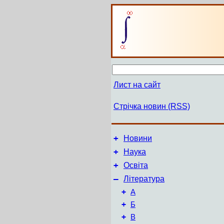
Лист на сайт
Стрічка новин (RSS)
+
Новини
+
Наука
+
Освіта
–
Література
+
А
+
Б
+
В