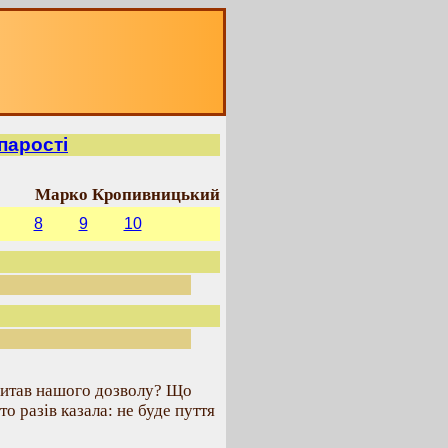
парості
Марко Кропивницький
8
9
10
спитав нашого дозволу? Що
о разів казала: не буде пуття