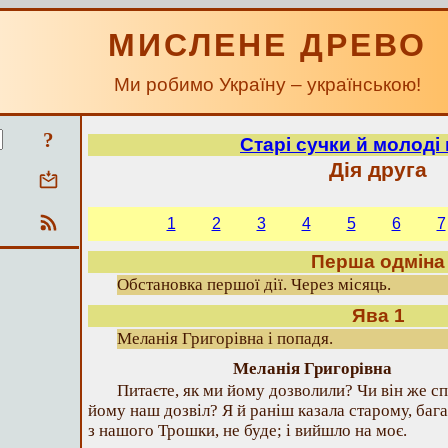
МИСЛЕНЕ ДРЕВО
Ми робимо Україну – українською!
?
Старі сучки й молоді 
Дія друга
1
2
3
4
5
6
7
Перша одміна
Обстановка першої дії. Через місяць.
Ява 1
Меланія Григорівна і попадя.
Меланія Григорівна
Питаєте, як ми йому дозволили? Чи він же 
йому наш дозвіл? Я й раніш казала старому, багат
з нашого Трошки, не буде; і вийшло на моє.