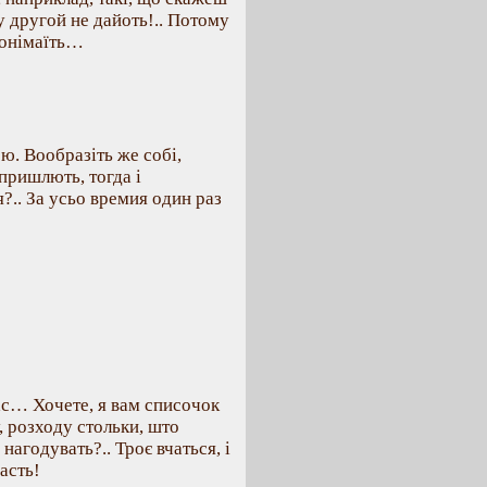
ну другой не дайоть!.. Потому
 понімаїть…
ю. Вообразіть же собі,
пришлють, тогда і
я?.. За усьо времия один раз
ас… Хочете, я вам списочок
, розходу стольки, што
нагодувать?.. Троє вчаться, і
жасть!