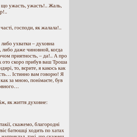
 що ужасть, ужасть!.. Жаль,
!..
часті, господи, як жалала!..
 либо ухватки – духовна
 либо даже чиновной, когда
очом приятность, – да!.. А про
к ото скоро прибув ваш Троша
дирі, то, вєрите, я какось как
сть… Істинно вам говорю! Я
 как за мною, понімаєте, був
ховного…
іж, як життя духовне:
такії, скажемо, благородні
твіє батюшці ходить по хатах
, наприклад, такі, що скажеш