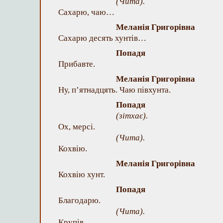
(Чита).
Сахарю, чаю…
Меланія Григорівна
Сахарю десять хунтів…
Попадя
Прибавте.
Меланія Григорівна
Ну, п’ятнадцять. Чаю півхунта.
Попадя
(зітхає).
Ох, мерсі.
(Чита).
Кохвію.
Меланія Григорівна
Кохвію хунт.
Попадя
Благодарю.
(Чита).
Крупів.