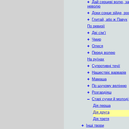
+
Дай серцеві волю, з
неволю
+
Доки сонце зійде, рос
+
Глитай, або ж Павук
По ревизії
+
Дві сім’ї
+
Чмир
+
Олеся
+
Перед волею
На руїнах
+
Супротивні течії
+
Нашествіє варварів
+
Мамаша
+
По щучому велінню
+
Розгардіяш
–
Старі сучки й молоді
Дія перша
Дія друга
Дія третя
+
Інші твори