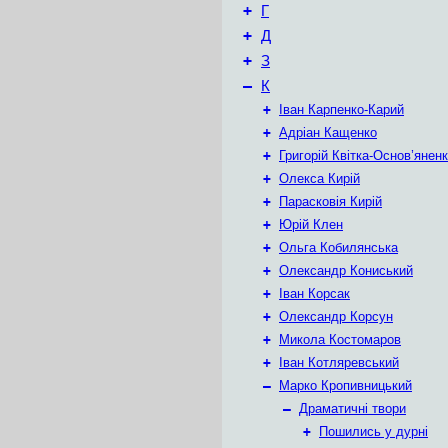
+
Г
+
Д
+
З
–
К
+
Іван Карпенко-Карий
+
Адріан Кащенко
+
Григорій Квітка-Основ’янен
+
Олекса Кирій
+
Парасковія Кирій
+
Юрій Клен
+
Ольга Кобилянська
+
Олександр Кониський
+
Іван Корсак
+
Олександр Корсун
+
Микола Костомаров
+
Іван Котляревський
–
Марко Кропивницький
–
Драматичні твори
+
Пошились у дурні