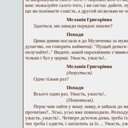
вам: пожалуйте сього-того, і ви сисчас дайотє, 
що ви понімаєте совість, а другой ніскольки не
Меланія Григорівна
Здається, ми завжди порядок знаємо?
Попадя
Цими днями послала я до Музиченка за муко
душечко, он говорить наймичці: "Пущай деньги 
получайте!.." Видите, какой парахвіянин з’явивс
тольки і бул у церкві. Ужасть, ужасть!..
Меланія Григорівна
(дивується).
Один тільки раз?
Попадя
Всього один раз. Ужасть, ужасть!..
(Помовчала).
Перш чим зайти у вашу лавку, я зайшла до в
прочитаю?.. Усьо, усьо вже повиходило. Розходу
ужасть, ужасть!.. Четверо дєточок дома, треба їх 
тих треба і одягти, і заплатить за їх… Ужасть, у