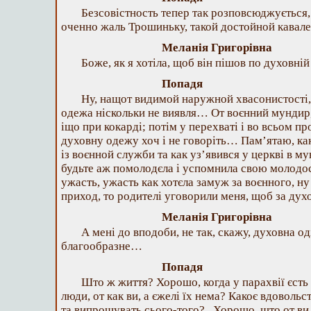
Безсовістность тепер так розповсюджується,
оченно жаль Трошиньку, такой достойной кавалер
Меланія Григорівна
Боже, як я хотіла, щоб він пішов по духовній 
Попадя
Ну, нащот видимой наружной хвасонистості,
одежа ніскольки не виявля… От воєнний мундир,
іщо при кокарді; потім у перехваті і во всьом пр
духовну одежу хоч і не говоріть… Пам’ятаю, ка
із воєнной служби та как уз’явився у церкві в мун
будьте аж помолодєла і успомнила свою молодо
ужасть, ужасть как хотєла замуж за воєнного, ну
приход, то родителі уговорили меня, щоб за ду
Меланія Григорівна
А мені до вподоби, не так, скажу, духовна од
благообразне…
Попадя
Што ж життя? Хорошо, когда у парахвії єсть 
люди, от как ви, а єжелі їх нема? Какоє вдовольс
та випрошувать сього-того?.. Хорошо, што от ви