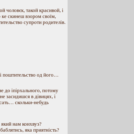
й чоловєк, такой красивой, і
р ке скинеш взором своїм,
ительство супроти родителів.
б і поштительство од його…
не до іпірхального, потому
не засидишся в дівицях, і
писать… скольки-небудь
 який нам конхвуз?
баблятись, яка приятність?