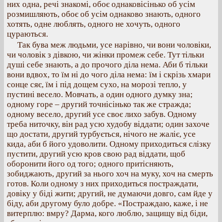
них одна, речі знакомі, обоє однаковісінько об усім
розмишляють, обоє об усім однаково знають, одного
хотять, одне люблять, одного не хочуть, одного
цураються.
Так бува меж людьми, усе нарівно, чи вони чоловіки,
чи чоловік з дівкою, чи жінки промеж себе. Тут тільки
душі себе знають, а до прочого діла нема. Аби б тільки
вони вдвох, то їм ні до чого діла нема: їм і скрізь хмари
сонце сяє, їм і під дощем сухо, на морозі тепло, у
пустині весело. Мовчать, а один одного думку зна;
одному горе – другий точнісінько так же стражда;
одному весело, другий усе своє лихо забув. Одному
треба ниточку, він рад усю худобу віддати; один захоче
що достати, другий турбується, нічого не жаліє, усе
кида, аби б його удоволити. Одному приходиться слізку
пустити, другий усю кров свою рад віддати, щоб
оборонити його од того; одного притісняють,
зобиджають, другий за нього хоч на муку, хоч на смерть
готов. Коли одному з них приходиться постраждати,
довіку у біді жити; другий, не думаючи довго, сам йде у
біду, аби другому було добре. «Постраждаю, каже, і не
витерплю: вмру? Дарма, кого люблю, защищу від біди,