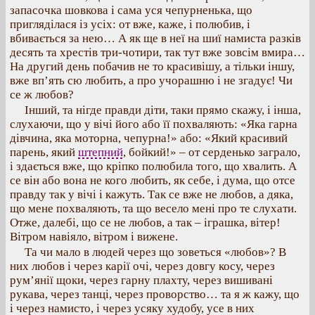
запасочка шовкова і сама уся чепурненька, що
пригляділася із усіх: от вже, каже, і полюбив, і
вбивається за нею… А як ще в неї на шиї намиста разків
десять та хрестів три-чотири, так тут вже зовсім вмира…
На другий день побачив не то красивішу, а тільки іншу,
вже вп’ять сю любить, а про учорашню і не згадує! Чи
се ж любов?
Інший, та нігде правди діти, таки прямо скажу, і інша,
слухаючи, що у вічі його або її похваляють: «Яка гарна
дівчина, яка моторна, чепурна!» або: «Який красивий
парень, який
штепний
, бойкий!» – от серденько заграло,
і здається вже, що кріпко полюбила того, що хвалить. А
се він або вона не кого любить, як себе, і дума, що отсе
правду так у вічі і кажуть. Так се вже не любов, а дяка,
що мене похваляють, та що весело мені про те слухати.
Отже, далебі, що се не любов, а так – іграшка, вітер!
Вітром навіяло, вітром і вижене.
Та чи мало в людей через що зоветься «любов»? В
них любов і через карії очі, через довгу косу, через
рум’янії щоки, через гарну плахту, через вишивані
рукава, через танці, через проворство… та я ж кажу, що
і через намисто, і через усяку худобу, усе в них