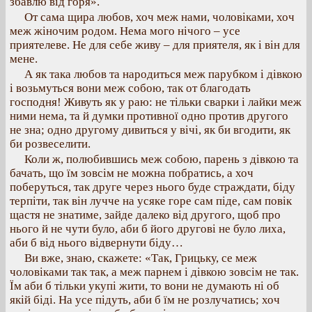
збавлю від горя».
От сама щира любов, хоч меж нами, чоловіками, хоч
меж жіночим родом. Нема мого нічого – усе
приятелеве. Не для себе живу – для приятеля, як і він для
мене.
А як така любов та народиться меж парубком і дівкою
і возьмуться вони меж собою, так от благодать
господня! Живуть як у раю: не тільки сварки і лайки меж
ними нема, та й думки противної одно против другого
не зна; одно другому дивиться у вічі, як би вгодити, як
би розвеселити.
Коли ж, полюбившись меж собою, парень з дівкою та
бачать, що їм зовсім не можна побратись, а хоч
поберуться, так друге через нього буде страждати, біду
терпіти, так він лучче на усяке горе сам піде, сам повік
щастя не знатиме, зайде далеко від другого, щоб про
нього й не чути було, аби б його другові не було лиха,
аби б від нього відвернути біду…
Ви вже, знаю, скажете: «Так, Грицьку, се меж
чоловіками так так, а меж парнем і дівкою зовсім не так.
Їм аби б тільки укупі жити, то вони не думають ні об
якій біді. На усе підуть, аби б їм не розлучатись; хоч