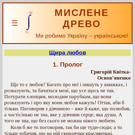
МИСЛЕНЕ
ДРЕВО
☰
Ми робимо Україну – українською!
Щира любов
1. Пролог
Григорій Квітка-
Основ’яненко
Що то є любов? Багато про неї і пишуть у книжках, і
розказують, та бачиться мені, що усе щось не так.
Потурати хлопцям, молодим парубкам, що вони
розказують і про яку вони любов кажуть! Оттак, аби б
тільки. Поговорив з дівчиною – вже й каже, що полюбив,
а частісінько не зна, яке у дівчини серце, яка душа. А
того не зна, що без сього не можна нікого любити.
Коли б же то поговорив, так би ще туди-сюди; а то
тільки зобачив, що на ній скиндячки красивенькі,