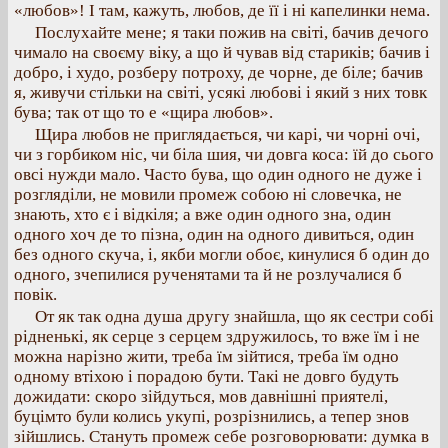
«любов»! І там, кажуть, любов, де її і ні капелинки нема.
Послухайте мене; я таки пожив на світі, бачив дечого
чимало на своєму віку, а що й чував від стариків; бачив і
добро, і худо, розберу потроху, де чорне, де біле; бачив
я, живучи стільки на світі, усякі любові і який з них товк
бува; так от що то е «щира любов».
Щира любов не приглядається, чи карі, чи чорні очі,
чи з горбиком ніс, чи біла шия, чи довга коса: їй до сього
овсі нужди мало. Часто бува, що один одного не дуже і
розгляділи, не мовили промеж собою ні словечка, не
знають, хто є і відкіля; а вже один одного зна, один
одного хоч де то пізна, один на одного дивиться, один
без одного скуча, і, якби могли обоє, кинулися б один до
одного, зчепилися рученятами та й не розлучалися б
повік.
От як так одна душа другу знайшла, що як сестри собі
рідненькі, як серце з серцем здружилось, то вже їм і не
можна нарізно жити, треба їм зійтися, треба їм одно
одному втіхою і порадою бути. Такі не довго будуть
дожидати: скоро зійдуться, мов давнішні приятелі,
буцімто були колись укупі, розрізнились, а тепер знов
зійшлись. Стануть промеж себе розговорювати: думка в