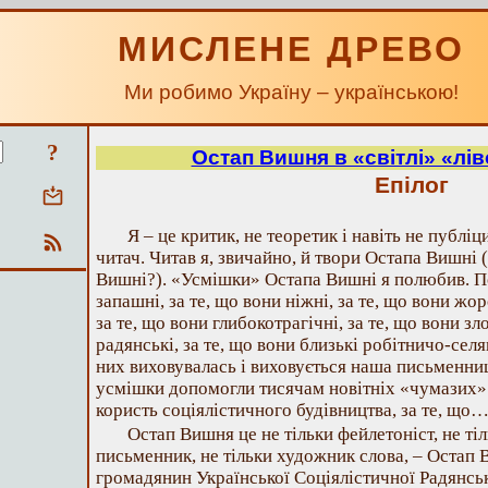
МИСЛЕНЕ ДРЕВО
Ми робимо Україну – українською!
?
Остап Вишня в «світлі» «лі
Епілог
Я – це критик, не теоретик і навіть не публіц
читач. Читав я, звичайно, й твори Остапа Вишні 
Вишні?). «Усмішки» Остапа Вишні я полюбив. По
запашні, за те, що вони ніжні, за те, що вони жор
за те, що вони глибокотрагічні, за те, що вони зл
радянські, за те, що вони близькі робітничо-селя
них виховувалась і виховується наша письменниц
усмішки допомогли тисячам новітніх «чумазих» 
користь соціялістичного будівництва, за те, що… за
Остап Вишня це не тільки фейлетоніст, не тіл
письменник, не тільки художник слова, – Остап 
громадянин Української Соціялістичної Радянсько