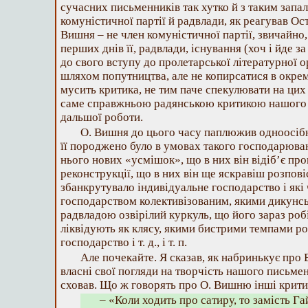
сучасних письменників так хутко й з таким запал
комуністичної партії й радвлади, як реагував Ос
Вишня – не член комуністичної партії, звичайно,
перших днів її, радвлади, існування (хоч і йде з
до свого вступу до пролетарської літературної 
шляхом попутництва, але не копирсатися в окре
мусить критика, не тим паче спекулювати на цих
саме справжньою радянською критикою нашого 
дальшої роботи.
О. Вишня до цього часу паплюжив одноосібн
її породжено було в умовах такого господарюван
нього нових «усмішок», що в них він відіб’є пр
реконструкції, що в них він ще яскравіш розпові
збанкрутувало індивідуальне господарство і які
господарством колективізованим, якими дикунс
радвладою озвірілий куркуль, що його зараз роб
ліквідують як клясу, якими бистрими темпами ро
господарство і т. д., і т. п.
Але почекайте. Я сказав, як набринькує про
власні свої погляди на творчість нашого письме
сховав. Що ж говорять про О. Вишню інші крит
– «Коли ходить про сатиру, то замість Га