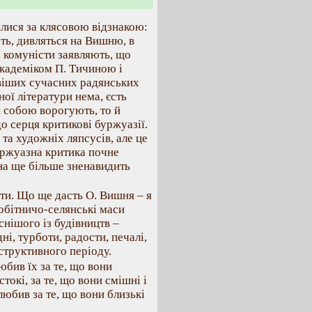
лися за клясовою відзнакою:
ють, дивляться на Вишню, в
, комуністи заявляють, що
академіком П. Тичиною і
віших сучасних радянських
ої літератури нема, єсть
ж собою ворогують, то й
о серця критикові буржуазії.
 та художніх ляпсусів, але це
уржуазна критика почне
на ще більше зненавидить
ти. Що ще дасть О. Вишня – я
робітничо-селянські маси
нішого із будівництв –
ні, турботи, радости, печалі,
структивного періоду.
ив їх за те, що вони
стокі, за те, що вони смішні і
любив за те, що вони близькі