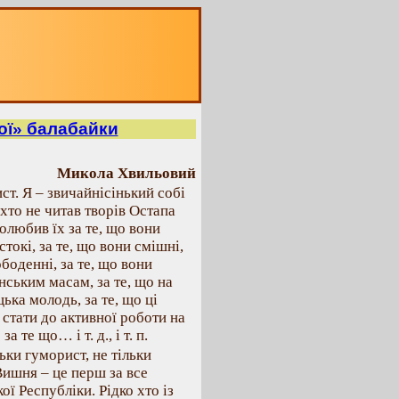
вої» балабайки
Микола Хвильовий
ист. Я – звичайнісінький собі
(хто не читав творів Остапа
любив їх за те, що вони
стокі, за те, що вони смішні,
ободенні, за те, що вони
нським масам, за те, що на
ька молодь, за те, що ці
стати до активної роботи на
 те що… і т. д., і т. п.
ьки гуморист, не тільки
Вишня – це перш за все
ї Республіки. Рідко хто із