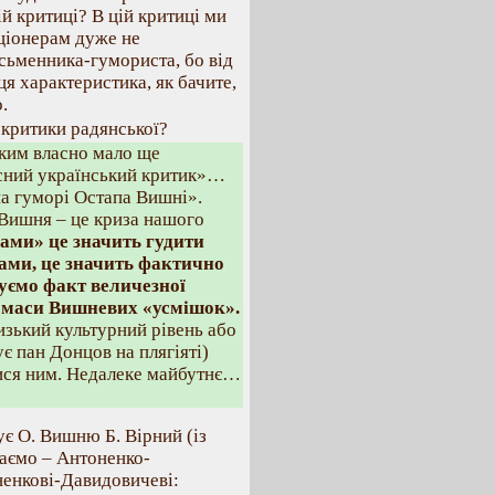
й критиці? В цій критиці ми
ціонерам дуже не
ьменника-гумориста, бо від
ця характеристика, як бачите,
.
 критики радянської?
ким власно мало ще
асний український критик»…
на гуморі Остапа Вишні».
 Вишня – це криза нашого
ами» це значить гудити
ками, це значить фактично
уємо факт величезної
ї маси Вишневих «усмішок».
изький культурний рівень або
є пан Донцов на плягіяті)
ися ним. Недалеке майбутнє…
є О. Вишню Б. Вірний (із
наємо – Антоненко-
ненкові-Давидовичеві: