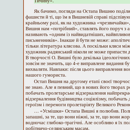
Тичину».
Як бачимо, погляди на Остапа Вишню поділи
фашисти й ті, що їм в Вишневій справі підспіву
крайньому разі, як на художника «чрезвичайки»
Вишня нам «потрібний», ставлять його поруч з 
називають «одним із найвидатніших, найвпливо
письменників». Інакше й бути не може: аполітичн
тільки література клясова. А поскільки кляси мі
художник радянський ніколи не може припасти д
В творчості О. Вишні було декілька ідеологічних
зовсім не значить, що 4-е виправлене видання б
вихваляти. Навпаки: після цього виправлення во
нашого гумориста.
Остап Вишня на другому етапі своєї творчос
не знаю. Але я певний, що в нових його творах 
побачать пролетарське відзеркалення найпрекрас
відзеркалення будівництва соціялізму, побачать д
героїзм і перемоги пролетаріяту Великого Рекон
… «Усмішки» Остапа Вишні я полюбив. Полюб
запашні, за те, що вони ніжні, за те, що вони жор
водночас глибоко-трагічні. Але особливо я їх по
робітничо-селянським масам.