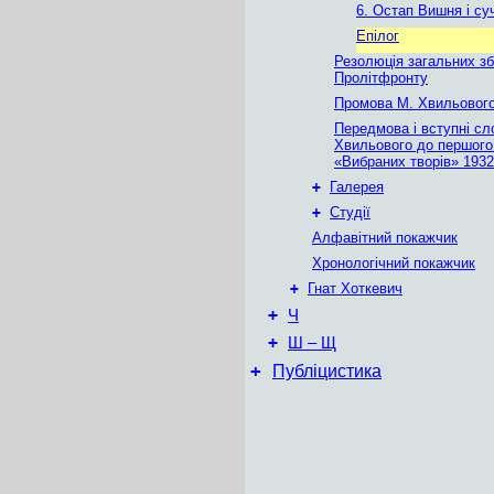
6. Остап Вишня і су
Епілог
Резолюція загальних зб
Пролітфронту
Промова M. Хвильовог
Передмова і вступні сл
Хвильового до першого
«Вибраних творів» 1932
+
Галерея
+
Студії
Алфавітний покажчик
Хронологічний покажчик
+
Гнат Хоткевич
+
Ч
+
Ш – Щ
+
Публіцистика