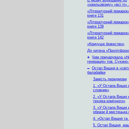
В якому відношенні до
«хвильовізму» «всі ті»
«Літературний ярмарок
книги 131
«Літературний ярмарок
книги 139
«Літературний ярмарок
книги 142
«Кричуще божество»
До читача «Пролітфрон
+
Чим причарувала «Н
генерація» тов. Сухино
–
Остап Вишня в «світл
балабайки
Замість передмови
1. «У Остапа Вишні 
словник»
2. «У Остапа Вишні 
техніка комічного»
3. «У Остапа Вишні 
образи й мистецька
4. «Остап Вишня та
5. Остап Вишня, ма