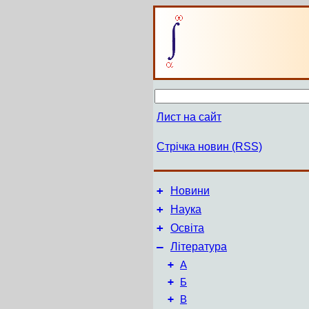
Лист на сайт
Стрічка новин (RSS)
+
Новини
+
Наука
+
Освіта
–
Література
+
А
+
Б
+
В