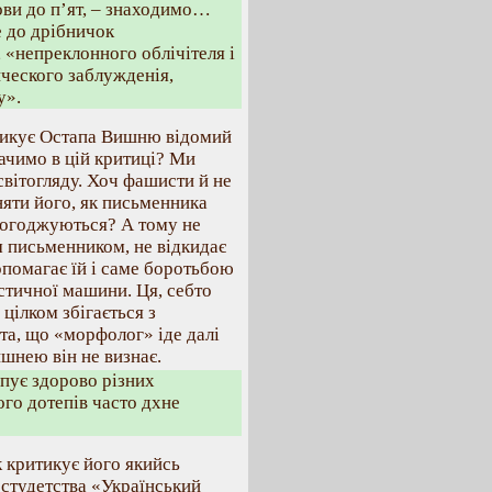
лови до п’ят, – знаходимо…
е до дрібничок
 «непреклонного облічітеля і
ического заблужденія,
у».
тикує Остапа Вишню відомий
ачимо в цій критиці? Ми
світогляду. Хоч фашисти й не
няти його, як письменника
погоджуються? А тому не
 письменником, не відкидає
 допомагає їй і саме боротьбою
стичної машини. Ця, себто
цілком збігається з
та, що «морфолог» іде далі
ишнею він не визнає.
впує здорово різних
його дотепів часто дхне
 критикує його якийсь
 студетства «Український