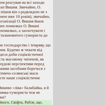
ом реагував на всі заходи
тап Вишня. Звичайно, О.
 пішов він з радвладою не з
а нею вже 10 років), звичайно,
організації О. Вишня йшов
мих помилках О. Вишні
 помилках, а заохочувати і
талановитого гумориста до
е господарство і темряву, що
ня. Будемо ж чекати від
оцеси доби соціялістичної
сть масовому читачеві, як
 чудові перспективи перед
ькими засобами бореться з
ітничо-селянські маси
сте наше соціялістичне
 Вишню «ліва» балабайка, я й
нника-гумориста теж не
ики?
йного, Свіфта, Рабле, що,