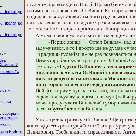
студент», що виходив в Празі. Що ми бачимо в ці
…
бачимо незадоволення з О. Вишні. Контрреволю
». Пролог до
подобаються «усмішки» нашого радянського пис
них, як заявляють вони, «дхне чрезвичаикою». І 
». Пролог до
теж збігається з характеристикою Полторацького
». Пролог до
А може покинемо емігрантів і перейдемо до
– «Перше явище – «Остап Вишня», над я
задумувався, а то і просто ще не думав суч
ту»
«Традиція«губанівців» не раз позначається 
Низькопробної культури гумор О. Вишні. О.
ова
-Хоменка?
гумору».
«Гудити О. Вишню з його «прием
і» «лівої»
численного читача О. Вишні і з його сма
писати рецензію на читача». «Ми констат
популярности й успіху серед читачівсько
Цей факт примушує нас сказати, що тільки н
є свій
справжня «культура примітивізму» (хай дару
є своя
може продукувати Вишневий гумор і живит
несе забуття Остапові Вишні».
є своєрідні
 машкара»
Хто ж це так критикує О. Вишню? Це критику
 село»
книги «Десять років української літератури» уз
Давидович). Треба віддати справедливість Анто
шина й місто