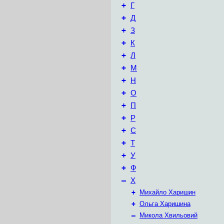
+
Г
+
Д
+
З
+
К
+
Л
+
М
+
Н
+
О
+
П
+
Р
+
С
+
Т
+
У
+
Ф
–
Х
+
Михайло Харишин
+
Ольга Харишина
–
Микола Хвильовий