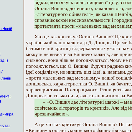
відкидаючи якусь ідею, нищили її цілу, з го
Остапа Вишню, дотепного, талановитого, ал
«літературного обивателя», як казав Щедрін,
справніковской неосновательности і городн
протестанта проти «маленьких вад механізм
 «Новій
Хто це так критикує Остапа Вишню? Це кри
український націоналіст д-р Д. Донцов. Що ми б
бачимо в цій критиці відзеркалення чужого нам 
у
можуть не визнати за Вишнею таланту, але прий
сильного, вони ніяк не погоджуються. Чому не 
ід із
погоджуються, що О. Вишня, будучи радянським
я?
ідеї соціялізму, не нищить цієї ідеї, а, навпаки,
«проти маленьких вад механізму» нашої соціалі
членів
донцовська, характеристика О. Вишні, як бачите, 
характеристикою Полторацького. Різниця тільки 
Донцова: не тільки сили, але талановитосте за В
алент»
в
– «О. Вишня дає літературні шаржі – ма
совітських літераторів та критиків. Але від 
чрезвичайкою».
одимира
А це хто так критикує Остапа Вишню? Це так
ніста»
«Киянин» в органі українського фашистівського