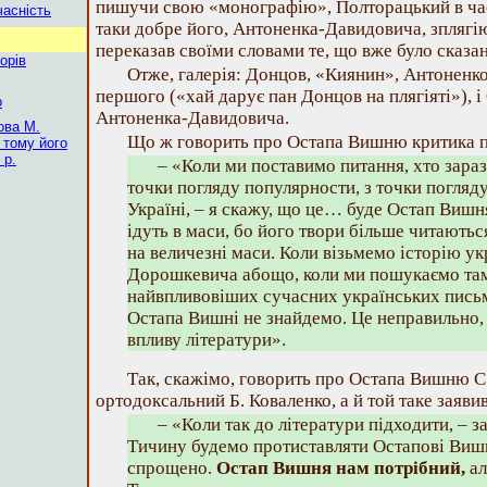
пишучи свою «монографію», Полторацький в час
часність
таки добре його, Антоненка-Давидовича, зплягі
переказав своїми словами те, що вже було сказ
орів
Отже, галерія: Донцов, «Киянин», Антоненко
першого («хай дарує пан Донцов на плягіяті»), і
о
Антоненка-Давидовича.
ова М.
Що ж говорить про Остапа Вишню критика 
 тому його
 р.
– «Коли ми поставимо питання, хто зара
точки погляду популярности, з точки погляд
Україні, – я скажу, що це… буде Остап Вишн
ідуть в маси, бо його твори більше читаютьс
на величезні маси. Коли візьмемо історію ук
Дорошкевича абощо, коли ми пошукаємо та
найвпливовіших сучасних українських письм
Остапа Вишні не знайдемо. Це неправильно, 
впливу літератури».
Так, скажімо, говорить про Остапа Вишню С
ортодоксальний Б. Коваленко, а й той таке заявив
– «Коли так до літератури підходити, – з
Тичину будемо протиставляти Остапові Вишні
спрощено.
Остап Вишня нам потрібний,
ал