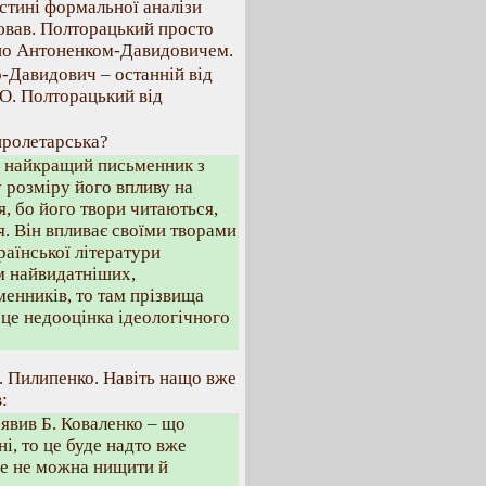
тині формальної аналізи
ював. Полторацький просто
ано Антоненком-Давидовичем.
-Давидович – останній від
 О. Полторацький від
пролетарська?
з найкращий письменник з
у розміру його впливу на
я, бо його твори читаються,
я. Він впливає своїми творами
раїнської літератури
м найвидатніших,
енників, то там прізвища
це недооцінка ідеологічного
. Пилипенко. Навіть нащо вже
:
аявив Б. Коваленко – що
, то це буде надто вже
е не можна нищити й