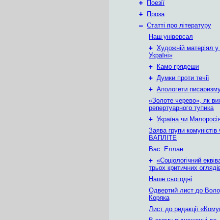
+
Поезії
+
Проза
–
Статті про літературу
Наш універсал
+
Художній матеріял у
Україні»
+
Камо грядеши
+
Думки проти течії
+
Апологети писаризм
«Золоте черево», як вих
репертуарного тупика
+
Україна чи Малоросі
Заява групи комуністів 
ВАПЛІТЕ
Вас. Еллан
+
«Соціологічний еквів
трьох критичних огляді
Наше сьогодні
Одвертий лист до Вол
Коряка
Лист до редакції «Кому