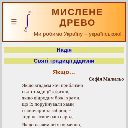
МИСЛЕНЕ
ДРЕВО
☰
Ми робимо Україну – українською!
Надія
Святі традиції дідизни
Якщо…
Софія Малильо
Якщо згадаєм хоч приблизно
святі традиції дідизни,
якщо відродим божі храми,
що їх поруйнували хами
із яничарів та заброд, –
тоді не згине наш народ.
Якщо назвем всіх поіменно,