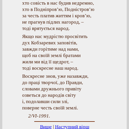
хто совість в нас будив недремно,
хто в Подніпров’ю, Подністров’ю
за честь платив життям і кров’ю,
не прагнув підлих нагород, –
тоді врятується народ.
Якщо нас мудрістю просвітить
дух Кобзаревих заповітів,
завжди горітиме над нами,
щоб на своїй землі братами
жили ми від її щедрот, –
тоді воскресне наш народ.
Воскресне знов, уже назавжди,
до праці творчої, до Правди,
словами дружнього привіту
озветься до народів світу
і, подолавши сили злі,
поверне честь своїй землі.
2/VI-1991.
Вище
|
Наступний вірш