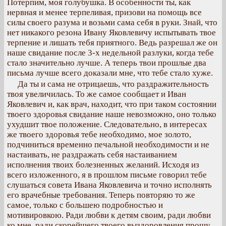
Потерпим, моя голубушка. В особенности ты, как
нервная и менее терпеливая, призови на помощь все
силы своего разума и возьми сама себя в руки. Знай, что
нет никакого резона Ивану Яковлевичу испытывать твое
терпение и лишать тебя приятного. Ведь разрешал же он
наше свидание после 3-х недельной разлуки, когда тебе
стало значительно лучше. А теперь твои прошлые два
письма лучше всего доказали мне, что тебе стало хуже.
Да ты и сама не отрицаешь, что раздражительность
твоя увеличилась. То же самое сообщает и Иван
Яковлевич и, как врач, находит, что при таком состоянии
твоего здоровья свидание наше невозможно, оно только
ухудшит твое положение. Следовательно, в интересах
же твоего здоровья тебе необходимо, мое золото,
подчиниться временно печальной необходимости и не
настаивать, не раздражать себя настаиванием
исполнения твоих болезненных желаний. Исходя из
всего изложенного, я в прошлом письме говорил тебе
слушаться совета Ивана Яковлевича и точно исполнять
его врачебные требования. Теперь повторяю то же
самое, только с большею подробностью и
мотивировкою. Ради любви к детям своим, ради любви
ко мне, ради скорейшего твоего выздоровления прошу