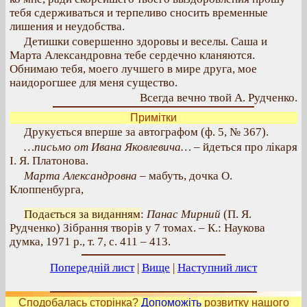
тебя сдерживаться и терпеливо сносить временные
лишения и неудобства.
Детишки совершенно здоровы и веселы. Саша и
Марта Александровна тебе сердечно кланяются.
Обнимаю тебя, моего лучшего в мире друга, мое
наидорогшее для меня существо.
Всегда вечно твой А. Рудченко.
Примітки
Друкується вперше за автографом (ф. 5, № 367).
…письмо от Ивана Яковлевича…
– йдеться про лікаря
І. Я. Платонова.
Марта Александровна
– мабуть, дочка О.
Клоппенбурга,
Подається за виданням
:
Панас Мирний
(П. Я.
Рудченко) Зібрання творів у 7 томах. – К.: Наукова
думка, 1971 р., т. 7, с. 411 – 413.
Попередній лист
|
Вище
|
Наступний лист
Сподобалась сторінка?
Допоможіть
розвитку нашого