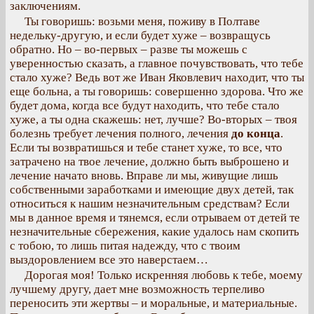
заключениям.
Ты говоришь: возьми меня, поживу в Полтаве
недельку-другую, и если будет хуже – возвращусь
обратно. Но – во-первых – разве ты можешь с
уверенностью сказать, а главное почувствовать, что тебе
стало хуже? Ведь вот же Иван Яковлевич находит, что ты
еще больна, а ты говоришь: совершенно здорова. Что же
будет дома, когда все будут находить, что тебе стало
хуже, а ты одна скажешь: нет, лучше? Во-вторых – твоя
болезнь требует лечения полного, лечения
до конца
.
Если ты возвратишься и тебе станет хуже, то все, что
затрачено на твое лечение, должно быть выброшено и
лечение начато вновь. Вправе ли мы, живущие лишь
собственными заработками и имеющие двух детей, так
относиться к нашим незначительным средствам? Если
мы в данное время и тянемся, если отрываем от детей те
незначительные сбережения, какие удалось нам скопить
с тобою, то лишь питая надежду, что с твоим
выздоровлением все это наверстаем…
Дорогая моя! Только искренняя любовь к тебе, моему
лучшему другу, дает мне возможность терпеливо
переносить эти жертвы – и моральные, и материальные.