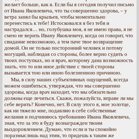
желает больше, как я. Если бы я сегодня получил письмо
от Ивана Яковлевича, что ты совершенно здорова, – у
ветра занял бы крыльев, чтобы моментально
перенестись к тебе! Истосковался я без тебя и
настрадался… но, голубушка моя, я не имею права, я не
смею не верить Ивану Яковлевичу, когда он говорит, что
свидание невозможно, а тем паче твое возвращение
домой. Он не только посторонний человек и потому
могущий, наблюдая со стороны, более верно судить о
твоих поступках, но и врач, которому дана возможность
знать, что то или иное действие с твоей стороны
вызывается тою или иною болезненною причиною.
Мы, в силу наших субъективных ощущений, всегда
можем ошибиться, утверждая, что мы совершенно
здоровы, когда врач находит, что мы обязательно
должны еще лечиться. Скажи, пожалуйста, вправе ли мы
себе верить? Конечно, нет. В силу этого я, мое золотце,
как ни тяжело мне, подавляю в себе собственные
желания и подчиняюсь требованию Ивана Яковлевича,
зная, что за это я буду вознагражден твоим
выздоровлением. Думаю, что если и ты спокойно
поразмыслишь над этим, то придешь к таким же