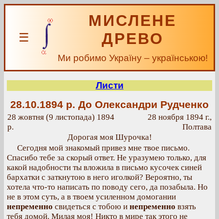
МИСЛЕНЕ
ДРЕВО
☰
Ми робимо Україну – українською!
Листи
28.10.1894 р.
До Олександри Рудченко
28 жовтня (9 листопада) 1894
28 ноября 1894 г.,
р.
Полтава
Дорогая моя Шурочка!
Сегодня мой знакомый привез мне твое письмо.
Спасибо тебе за скорый ответ. Не уразумею только, для
какой надобности ты вложила в письмо кусочек синей
бархатки с заткнутою в него иголкой? Вероятно, ты
хотела что-то написать по поводу сего, да позабыла. Но
не в этом суть, а в твоем усиленном домогании
непременно
свидеться с тобою и
непременно
взять
тебя домой. Милая моя! Никто в мире так этого не