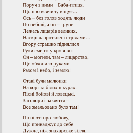
Поруч з ними – Баба-птиця,
Що про всячину віщує…
Ось – без голов ходять люди
По небові, а он – трупи
Лежать лицарів великих,
Наскрізь проткнені стрілами…
Вгору страшно піднялися
Руки смерті у крові всі…
Он – могили, там – лицарство,
Що обхопило руками
Разом і небо, і землю!
Отакі були малюнки
На корі та білих шкурах.
Пісні бойові й ловецькі,
Заговори і закляття –
Все змальовано було там!
Пісні оті про любову,
Що принаджує до себе
Дужче, ніж знахарське зілля,