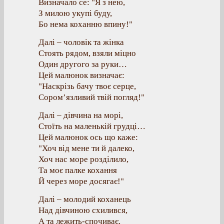
Визначало се: "Я з нею,
З милою укупі буду,
Бо нема коханню впину!"
Далі – чоловік та жінка
Стоять рядом, взяли міцно
Один другого за руки…
Цей малюнок визначає:
"Наскрізь бачу твоє серце,
Сором’язливий твій погляд!"
Далі – дівчина на морі,
Стоїть на маленькій грудці…
Цей малюнок ось що каже:
"Хоч від мене ти й далеко,
Хоч нас море розділило,
Та моє палке кохання
Й через море досягає!"
Далі – молодий коханець
Над дівчиною схилився,
А та лежить-спочиває.