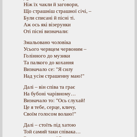
Ніж їх чакли й заговори,
Що страшніш страшної січі, –
Були списані й пісні ті.
Аж ось які візерунки
Оті пісні визначали:
Змальовано чоловіка
Усього червцем червоним –
Голінного до музики
Та палкого до кохання
Визначало се: "Я силу
Над усім страшенну маю!"
Далі – він співа та грає
На бубоні чарівному…
Визначало то: "Ось слухай!
Це я тебе, серце, кличу,
Своїм голосом волаю!"
Далі – стоїть під хатою
Той самий таки співака…