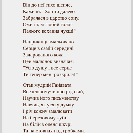
Він до неї тихо шепче,
Каже їй: "Хоч ти далеко
Забралася в царство сону,
Оже і там любий голос
Палкого кохання чуєш!"
Наприкінці змальовано
Серце в самій середині
Зачарованого кола.
Цей малюнок визначає:
"Усю душу і все серце
Ти тепер мені розкрила!"
Отак мудрий Гайявата
Все клопочучи про рід свій,
Научив його письменству.
Навчив, як усяку думку
І річ кожну змалювати
На березовому лубі,
На білій з оленя шкурі
Та на стовпах над гробками.