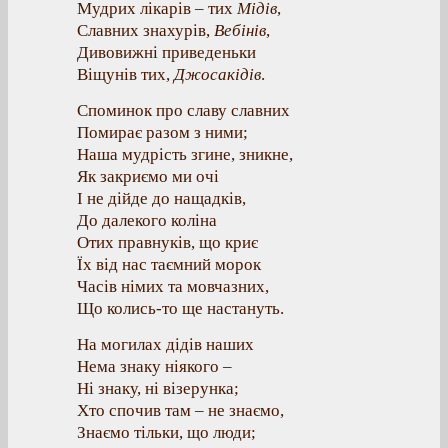
Мудрих лікарів – тих
Мідів
,
Славних знахурів,
Вебінів
,
Дивовижні приведеньки
Віщунів тих,
Джосакідів
.
Споминок про славу славних
Помирає разом з ними;
Наша мудрість згине, зникне,
Як закриємо ми очі
І не дійде до нащадків,
До далекого коліна
Отих правнуків, що криє
Їх від нас таємний морок
Часів німих та мовчазних,
Що колись-то ще настануть.
На могилах дідів наших
Нема знаку ніякого –
Ні знаку, ні візерунка;
Хто спочив там – не знаємо,
Знаємо тільки, що люди;