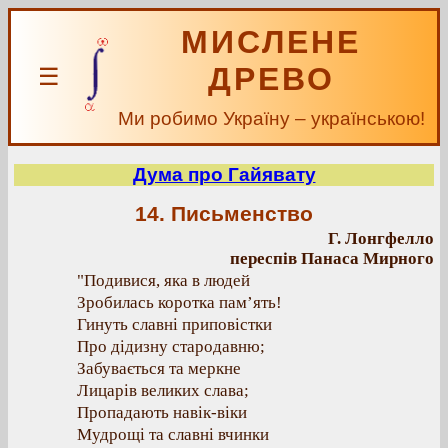
МИСЛЕНЕ
ДРЕВО
☰
Ми робимо Україну – українською!
Дума про Гайявату
14. Письменство
Г. Лонгфелло
переспів Панаса Мирного
"Подивися, яка в людей
Зробилась коротка пам’ять!
Гинуть славні приповістки
Про дідизну стародавню;
Забувається та меркне
Лицарів великих слава;
Пропадають навік-віки
Мудрощі та славні вчинки