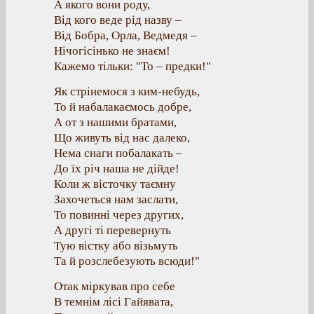
А якого вони роду,
Від кого веде рід назву –
Від Бобра, Орла, Ведмедя –
Нічогісінько не знаєм!
Кажемо тільки: "То – предки!"
Як стрінемося з ким-небудь,
То й набалакаємось добре,
А от з нашими братами,
Що живуть від нас далеко,
Нема снаги побалакать –
До їх річ наша не дійде!
Коли ж вісточку таємну
Захочеться нам заслати,
То повинні через других,
А другі ті перевернуть
Тую вістку або візьмуть
Та й розслебезують всюди!"
Отак міркував про себе
В темнім лісі Гайявата,