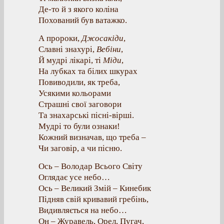
Де-то й з якого коліна
Похований був ватажко.
А пророки,
Джосакіди
,
Славні знахурі,
Вебіни
,
Й мудрі лікарі, ті
Міди
,
На лубках та білих шкурах
Повиводили, як треба,
Усякими кольорами
Страшні свої заговори
Та знахарські пісні-вірші.
Мудрі то були ознаки!
Кожний визначав, що треба –
Чи заговір, а чи пісню.
Ось – Володар Всього Світу
Оглядає усе небо…
Ось – Великий Змій – Кинебик
Підняв свій кривавий гребінь,
Видивляється на небо…
Он – Журавель, Орел, Пугач,