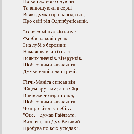
По хащах його снуючи
Та виношуючи в серці
Всякі думки про народ свій,
Про свій рід Оджибуейський.
Із свого мішка він витяг
Фарби на колір усякі
І на лубі з березини
Намалював він багато
Всяких значків, візерунків,
Щоб то ними визначити
Думки наші й наші речі.
Гітчі-Маніта списав він
Яйцем круглим; а на яйці
Вивів аж чотири точки,
Щоб то ними визначити
Чотири вітри у небі…
"Оце, – думав Гайявата, –
Визнача, що Дух Великий
Пробува по всіх усюдах".