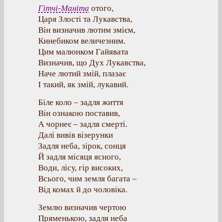
Гітчі-Маніта
отого,
Царя Злості та Лукавства,
Він визначив лютим змієм,
Кинебиком величезним.
Цим малюнком Гайявата
Визначив, що Дух Лукавства,
Наче лютий змій, плазає
І такий, як змій, лукавий.
Біле коло – задля життя
Він ознакою поставив,
А чорнеє – задля смерті.
Далі вивів візерунки
Задля неба, зірок, сонця
Й задля місяця ясного,
Води, лісу, гір високих,
Всього, чим земля багата –
Від комах й до чоловіка.
Землю визначив чертою
Пряменькою, задля неба