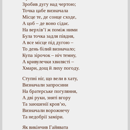
Зробив дугу над чертою;
Точка цабе визначала
Місце те, де сонце сходе,
А цоб – де воно сідає.
На верхів’ї ж поміж ними
Була точка задля півдня,
А все місце під дугою –
То день білий визначало;
Купа зірочок – ніч темну,
А кривулечки хвилясті –
Хмари, дощ й лиху погоду.
Ступні ніг, що вели в хату,
Визначали запросини
На братерське погуляння,
А дві руки, зняті вгору
Та заюшенії кров’ю,
Визначали ворожнечу
Та недобрії заміри.
Як викінчив Гайявата