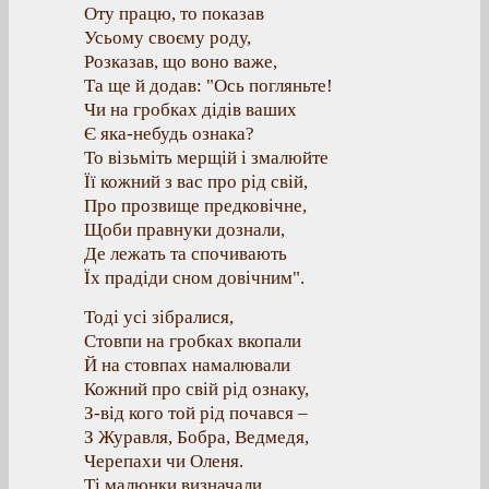
Оту працю, то показав
Усьому своєму роду,
Розказав, що воно важе,
Та ще й додав: "Ось погляньте!
Чи на гробках дідів ваших
Є яка-небудь ознака?
То візьміть мерщій і змалюйте
Її кожний з вас про рід свій,
Про прозвище предковічне,
Щоби правнуки дознали,
Де лежать та спочивають
Їх прадіди сном довічним".
Тоді усі зібралися,
Стовпи на гробках вкопали
Й на стовпах намалювали
Кожний про свій рід ознаку,
З-від кого той рід почався –
З Журавля, Бобра, Ведмедя,
Черепахи чи Оленя.
Ті малюнки визначали,