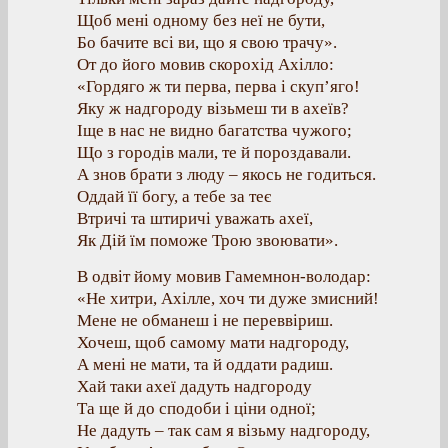
Щоб мені одному без неї не бути,
Бо бачите всі ви, що я свою трачу».
От до його мовив скорохід Ахілло:
«Гордяго ж ти перва, перва і скуп’яго!
Яку ж надгороду візьмеш ти в ахеїв?
Іще в нас не видно багатства чужого;
Що з городів мали, те й пороздавали.
А знов брати з люду – якось не годиться.
Оддай її богу, а тебе за теє
Втричі та штиричі уважать ахеї,
Як Дій їм поможе Трою звоювати».
В одвіт йому мовив Гамемнон-володар:
«Не хитри, Ахілле, хоч ти дуже змисний!
Мене не обманеш і не переввіриш.
Хочеш, щоб самому мати надгороду,
А мені не мати, та й оддати радиш.
Хай таки ахеї дадуть надгороду
Та ще й до сподоби і ціни одної;
Не дадуть – так сам я візьму надгороду,