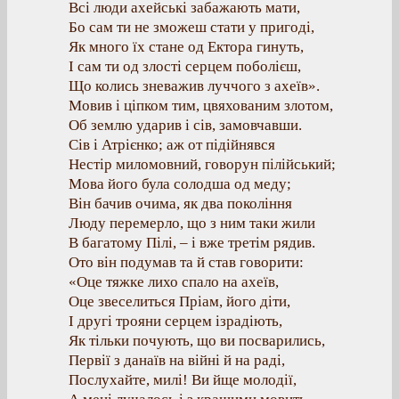
Всі люди ахейські забажають мати,
Бо сам ти не зможеш стати у пригоді,
Як много їх стане од Ектора гинуть,
І сам ти од злості серцем поболієш,
Що колись зневажив луччого з ахеїв».
Мовив і ціпком тим, цвяхованим злотом,
Об землю ударив і сів, замовчавши.
Сів і Атрієнко; аж от підійнявся
Нестір миломовний, говорун пілійський;
Мова його була солодша од меду;
Він бачив очима, як два покоління
Люду перемерло, що з ним таки жили
В багатому Пілі, – і вже третім рядив.
Ото він подумав та й став говорити:
«Оце тяжке лихо спало на ахеїв,
Оце звеселиться Пріам, його діти,
І другі трояни серцем ізрадіють,
Як тільки почують, що ви посварились,
Первії з данаїв на війні й на раді,
Послухайте, милі! Ви йще молодії,