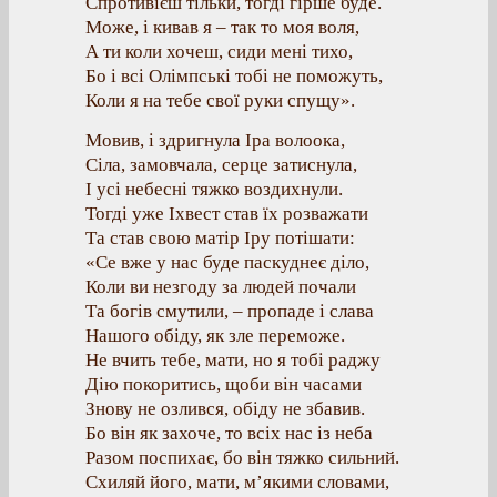
Спротивієш тільки, тогді гірше буде.
Може, і кивав я – так то моя воля,
А ти коли хочеш, сиди мені тихо,
Бо і всі Олімпські тобі не поможуть,
Коли я на тебе свої руки спущу».
Мовив, і здригнула Іра волоока,
Сіла, замовчала, серце затиснула,
І усі небесні тяжко воздихнули.
Тогді уже Іхвест став їх розважати
Та став свою матір Іру потішати:
«Се вже у нас буде паскуднеє діло,
Коли ви незгоду за людей почали
Та богів смутили, – пропаде і слава
Нашого обіду, як зле переможе.
Не вчить тебе, мати, но я тобі раджу
Дію покоритись, щоби він часами
Знову не озлився, обіду не збавив.
Бо він як захоче, то всіх нас із неба
Разом поспихає, бо він тяжко сильний.
Схиляй його, мати, м’якими словами,