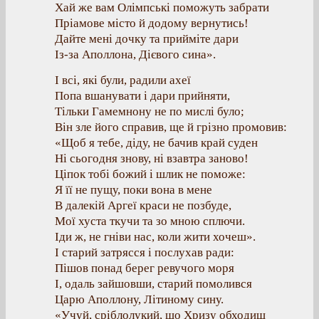
Хай же вам Олімпські поможуть забрати
Пріамове місто й додому вернутись!
Дайте мені дочку та прийміте дари
Із-за Аполлона, Дієвого сина».
І всі, які були, радили ахеї
Попа вшанувати і дари прийняти,
Тільки Гамемнону не по мислі було;
Він зле його справив, ще й грізно промовив:
«Щоб я тебе, діду, не бачив край суден
Ні сьогодня знову, ні взавтра заново!
Ціпок тобі божий і шлик не поможе:
Я її не пущу, поки вона в мене
В далекій Аргеї краси не позбуде,
Мої хуста ткучи та зо мною сплючи.
Іди ж, не гніви нас, коли жити хочеш».
І старий затрясся і послухав ради:
Пішов понад берег ревучого моря
І, одаль зайшовши, старий помолився
Царю Аполлону, Літиному сину.
«Учуй, сріблолукий, що Хризу обходиш