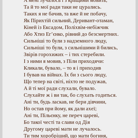
А мені лучалось і з кращими мовить,
Та й то мої ради таки не цурались.
Таких я не бачив, та вже й не побачу,
Як Пірихтій сильний, Деривант-отаман,
Кіней із Ексадом, Поліхвім-небіжчик
Або Хтиз Ег’єнко, рівний до безсмертних.
Сильніші то були з надземного люду,
Сильніші то були, з сильнішими й бились,
Звірів горохижих – і тих стеребили.
І з ними я мовив, з Піли приходячи:
Кликали, бувало, – то я і приходив
І бував на війнах. Їх би з сього люду,
Що тепер на світі, ніхто не подужав,
А й ті мої ради слухали, бувало.
Слухайте ж і ви так, бо слухать годиться.
Ані ти, будь ласкав, не бери дівчини,
Но остав при йому, як дали ахеї;
Ані ти, Пільєнку, не переч цареві,
Бо такої честі та слави од Дія
Другому цареві мати не лучалось.
Ти тим хоробріший, що мати богиня,