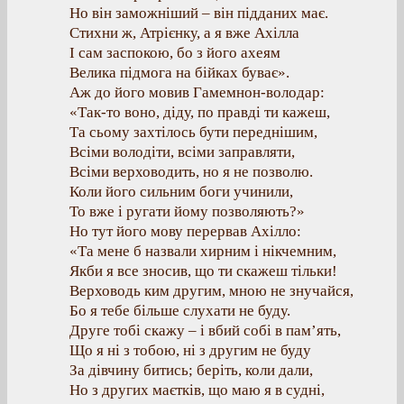
Но він заможніший – він підданих має.
Стихни ж, Атрієнку, а я вже Ахілла
І сам заспокою, бо з його ахеям
Велика підмога на бійках буває».
Аж до його мовив Гамемнон-володар:
«Так-то воно, діду, по правді ти кажеш,
Та сьому захтілось бути переднішим,
Всіми володіти, всіми заправляти,
Всіми верховодить, но я не позволю.
Коли його сильним боги учинили,
То вже і ругати йому позволяють?»
Но тут його мову перервав Ахілло:
«Та мене б назвали хирним і нікчемним,
Якби я все зносив, що ти скажеш тільки!
Верховодь ким другим, мною не знучайся,
Бо я тебе більше слухати не буду.
Друге тобі скажу – і вбий собі в пам’ять,
Що я ні з тобою, ні з другим не буду
За дівчину битись; беріть, коли дали,
Но з других маєтків, що маю я в судні,