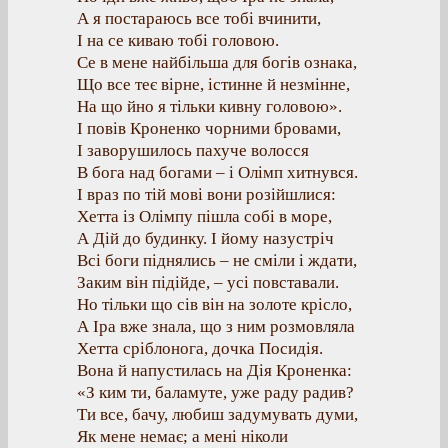
А я постараюсь все тобі вчинити,
І на се киваю тобі головою.
Се в мене найбільша для богів ознака,
Що все теє вірне, істинне й незмінне,
На що йно я тільки кивну головою».
І повів Кроненко чорними бровами,
І заворушилось пахуче волосся
В бога над богами – і Олімп хитнувся.
І враз по тій мові вони розійшлися:
Хетта із Олімпу пішла собі в море,
А Дій до будинку. І йому назустріч
Всі боги піднялись – не сміли і ждати,
Заким він підійде, – усі повставали.
Но тільки що сів він на золоте крісло,
А Іра вже знала, що з ним розмовляла
Хетта сріблонога, дочка Посидія.
Вона й напустилась на Дія Кроненка:
«З ким ти, баламуте, уже раду радив?
Ти все, бачу, любиш задумувать думи,
Як мене немає; а мені ніколи