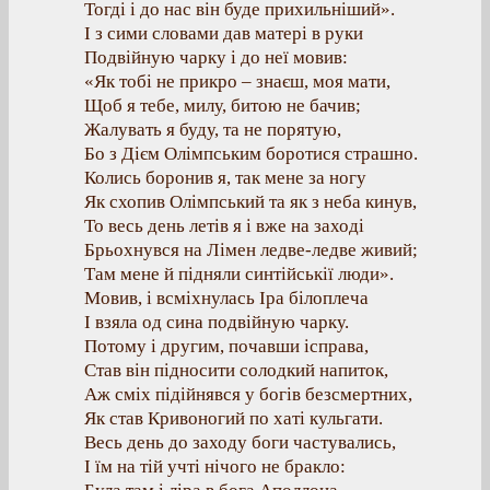
Тогді і до нас він буде прихильніший».
І з сими словами дав матері в руки
Подвійную чарку і до неї мовив:
«Як тобі не прикро – знаєш, моя мати,
Щоб я тебе, милу, битою не бачив;
Жалувать я буду, та не порятую,
Бо з Дієм Олімпським боротися страшно.
Колись боронив я, так мене за ногу
Як схопив Олімпський та як з неба кинув,
То весь день летів я і вже на заході
Брьохнувся на Лімен ледве-ледве живий;
Там мене й підняли синтійськії люди».
Мовив, і всміхнулась Іра білоплеча
І взяла од сина подвійную чарку.
Потому і другим, почавши ісправа,
Став він підносити солодкий напиток,
Аж сміх підійнявся у богів безсмертних,
Як став Кривоногий по хаті кульгати.
Весь день до заходу боги частувались,
І їм на тій учті нічого не бракло: