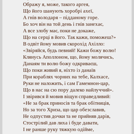
Ображу я, може, такого аргея,
Що його шанують хоробрі ахеї,
А гнів володаря – підданому горе.
Бо хоч він на той день і гнів занехає,
А все злобу має, поки не докаже,
Що на серці в його. Так кажи, поможеш?»
В одвіт йому мовив скорохід Ахілло:
«Звіряйся, будь певний! Кажи божу волю!
Клянусь Аполлоном, що, йому молячись,
Данаям ти волю божу одкриваєш,
Що поки живий я, ніхто із данаїв
При кораблях чорних на тебе, Калхасе,
Руки не наложить, і сам Гамемнон-цар,
Що в нас на сю пору далеко найлуччий».
І звірився й мовив віщун справедливий:
«Не за брак приносів та брак обітниців,
Но за того Хриза, що цар обезславив,
Не одпустив дочки та не прийняв дарів,
Стострілий дав лиха і буде давати,
І не ранше руку тяжкую одійме,