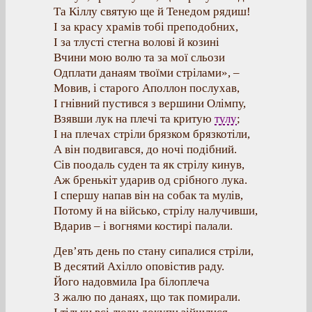
Та Кіллу святую ще й Тенедом рядиш!
І за красу храмів тобі преподобних,
І за тлусті стегна волові й козині
Вчини мою волю та за мої сльози
Одплати данаям твоїми стрілами», –
Мовив, і старого Аполлон послухав,
І гнівний пустився з вершини Олімпу,
Взявши лук на плечі та критую
тулу
;
I на плечах стріли брязком брязкотіли,
А він подвигався, до ночі подібний.
Сів поодаль суден та як стрілу кинув,
Аж бренькіт ударив од срібного лука.
І спершу напав він на собак та мулів,
Потому й на військо, стрілу налучивши,
Вдарив – і вогнями костирі палали.
Дев’ять день по стану сипалися стріли,
В десятий Ахілло оповістив раду.
Його надовмила Іра білоплеча
З жалю по данаях, що так помирали.