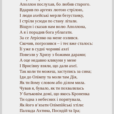
Аполлон послухав, бо любив старого.
Вдарив по аргеях лютою стрілою,
І люди ахейські мерли безустанку,
І стріли усюди по стану літали.
Віщун і сказав нам волю Аполлона,
А я і порадив бога ублагати.
За се Атрієнко на мене озлився.
Скочив, погрозився – і теє вже сталось:
Її уже в судні чорняві ахеї
Повезли у Хризу з божими дарами;
А оце недавно кликуни у мене
І Врисівну взяли, що дали ахеї.
Так коли ти можеш, заступись за сина;
Іди до Олімпу та моли там Дія,
Як ти йому словом або ділом мила.
Чував я, бувало, як ти похвалялась
У батьковім домі, що якось Кроненка
Ти одна з небесних і порятувала,
Як його в’язати Олімпійські хтіли:
Паллада Ахтина, Посидій та Іра;