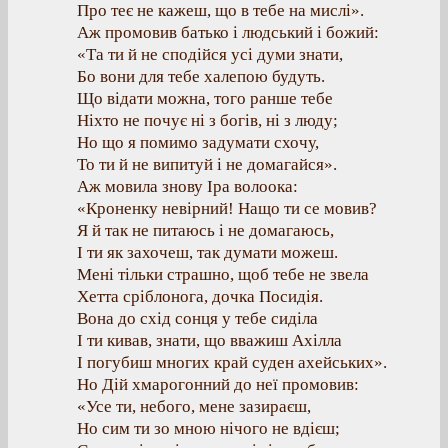
Про теє не кажеш, що в тебе на мислі».
Аж промовив батько і людський і божий:
«Та ти й не сподійся усі думи знати,
Бо вони для тебе халепою будуть.
Що відати можна, того ранше тебе
Ніхто не почує ні з богів, ні з люду;
Но що я помимо задумати схочу,
То ти й не випитуй і не домагайся».
Аж мовила знову Іра волоока:
«Кроненку невірний! Нащо ти се мовив?
Я й так не питаюсь і не домагаюсь,
І ти як захочеш, так думати можеш.
Мені тільки страшно, щоб тебе не звела
Хетта сріблонога, дочка Посидія.
Вона до схід сонця у тебе сиділа
І ти кивав, знати, що вважиш Ахілла
І погубиш многих край суден ахейських».
Но Дій хмарогонний до неї промовив:
«Усе ти, небого, мене зазираєш,
Но сим ти зо мною нічого не вдієш;