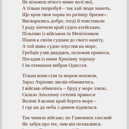
Не візьмеш нічого мимо волі мої,
А тільки попробуй – так хай люди знають,
Що кров твоя чорна по ратищу бризне».
Висварились добре, тогді й повставали
І раду кінчили край суден ахейських.
Пільєнко із військом та Менітієнком
Пішов к своїм суднам до свого наміту,
А той живо судно опустив на море,
Гребців узяв двадцять, положив приноси,
Посадив із ними Хризівну хорошу
І їм отаманом вибрав Одиссея.
Тільки вони сіли та морем поплили,
Зараз Атрієнко звелів обмиватись.
І військо обмилось – бруд у море злило,
Склало Аполлону сотенні приноси
Волові й козині край берега моря –
І гар аж до неба з димом піднялася.
Так чинило військо; но Гамемнон злосний
Не забув про теє, чим він похвалився.