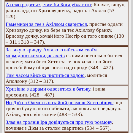
Ахілло радиться, чим би Бога ублагати
; Калхас, віщун,
радить оддати Хризову дочку, радить і Ахілло (53 –
129).
Гамемнон за теє з Ахіллом свариться
, пристає оддати
Хризовую дочку, но бере за теє Ахіллову бранку,
Врисову дочку, хочай його Нестір од того спиняє (130
– 311 і 318 – 347).
За такую кривду Ахілло із військом своїм
мірмідонським кидає ахеїв
і з ними поспільно битися
не хоче; мати його Хетта за те похваляє і по його
просьбі йому обіцяє послі надгороду (348 – 427).
Тим часом військо чиститься водою
, молиться
Аполлону (312 – 317).
Хризівна з дарами одвозиться к батьку
, і вина
проходить (428 – 487).
Но Дій на Олімпі в потайній розмові Хетті обіцяє
, що
трояни будуть поти побивати, аж поки ахеї не дадуть
Ахіллу, чого він захоче (488 – 533).
Злая на троянів Іра довідується про тую розмову
,
починає з Дієм за столом сваритись (534 – 567),