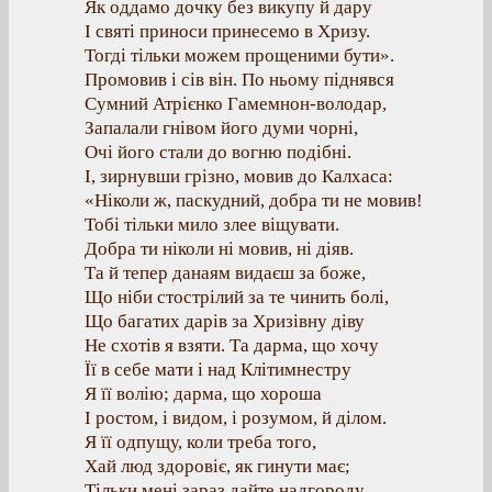
Як оддамо дочку без викупу й дару
І святі приноси принесемо в Хризу.
Тогді тільки можем прощеними бути».
Промовив і сів він. По ньому піднявся
Сумний Атрієнко Гамемнон-володар,
Запалали гнівом його думи чорні,
Очі його стали до вогню подібні.
І, зирнувши грізно, мовив до Калхаса:
«Ніколи ж, паскудний, добра ти не мовив!
Тобі тільки мило злее віщувати.
Добра ти ніколи ні мовив, ні діяв.
Та й тепер данаям видаєш за боже,
Що ніби стострілий за те чинить болі,
Що багатих дарів за Хризівну діву
Не схотів я взяти. Та дарма, що хочу
Її в себе мати і над Клітимнестру
Я її волію; дарма, що хороша
І ростом, і видом, і розумом, й ділом.
Я її одпущу, коли треба того,
Хай люд здоровіє, як гинути має;
Тільки мені зараз дайте надгороду,