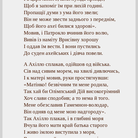
Щоб я запоміг їм при лихій годині.
Пропащії думи з ума його звели;
Він не може звести заднього з переднім,
Щоб його ахеї билися здорові».
Мовив, і Патрокло вчинив його волю,
Вивів із наміту Врисівну хорошу
І оддав їм вести. І вони пустились
До суден ахейських і дівча повели.
А Ахілло сплакав, одійшов од війська.
Сів над сивим морем, на хвилі дивлючись,
І к матері мовив, руки простягнувши:
«Матінко! безвічним ти мене родила,
Так хай би Олімпський Дій високогрімний
Хоч слави сподобив; а то нема й того.
Мене обезславив Гамемнон-володар,
Він одняв од мене мою надгороду».
Так Ахілло плакав, і в глибині моря
Вчула його мати край батька старого
І живо імлою виступила з моря,