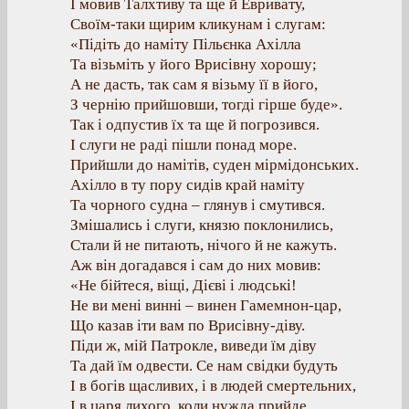
І мовив Талхтиву та ще й Евривату,
Своїм-таки щирим кликунам і слугам:
«Підіть до наміту Пільєнка Ахілла
Та візьміть у його Врисівну хорошу;
А не дасть, так сам я візьму її в його,
З чернію прийшовши, тогді гірше буде».
Так і одпустив їх та ще й погрозився.
І слуги не раді пішли понад море.
Прийшли до намітів, суден мірмідонських.
Ахілло в ту пору сидів край наміту
Та чорного судна – глянув і смутився.
Змішались і слуги, князю поклонились,
Стали й не питають, нічого й не кажуть.
Аж він догадався і сам до них мовив:
«Не бійтеся, віщі, Дієві і людські!
Не ви мені винні – винен Гамемнон-цар,
Що казав іти вам по Врисівну-діву.
Піди ж, мій Патрокле, виведи їм діву
Та дай їм одвести. Се нам свідки будуть
І в богів щасливих, і в людей смертельних,
І в царя лихого, коли нужда прийде,