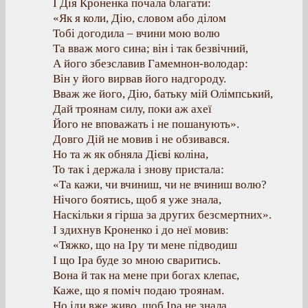
І Дія Кроненка почала благати:
«Як я коли, Дію, словом або ділом
Тобі догодила – вчини мою волю
Та вваж мого сина; він і так безвічний,
А його збезславив Гамемнон-володар:
Він у його вирвав його надгороду.
Вваж же його, Дію, батьку мій Олімпський,
Дай троянам силу, поки аж ахеї
Його не вповажать і не пошанують».
Довго Дій не мовив і не обзивався.
Но та ж як обняла Дієві коліна,
То так і держала і знову пристала:
«Та кажи, чи вчиниш, чи не вчиниш волю?
Нічого боятись, щоб я уже знала,
Наскільки я гірша за других безсмертних».
І здихнув Кроненко і до неї мовив:
«Тяжко, що на Іру ти мене підводиш
І що Іра буде зо мною сваритись.
Вона й так на мене при богах клепає,
Каже, що я поміч подаю троянам.
Но іди вже живо, щоб Іра не знала,