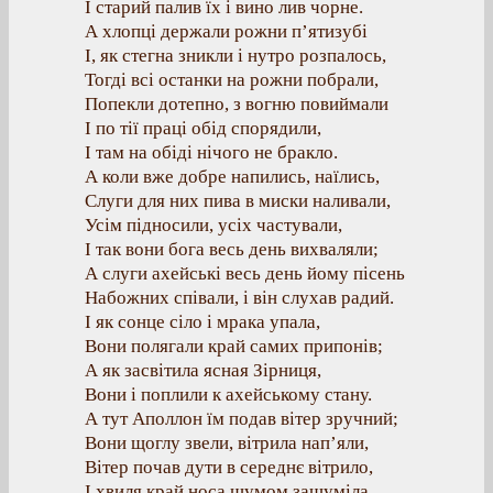
І старий палив їх і вино лив чорне.
А хлопці держали рожни п’ятизубі
І, як стегна зникли і нутро розпалось,
Тогді всі останки на рожни побрали,
Попекли дотепно, з вогню повиймали
І по тії праці обід спорядили,
І там на обіді нічого не бракло.
А коли вже добре напились, наїлись,
Слуги для них пива в миски наливали,
Усім підносили, усіх частували,
І так вони бога весь день вихваляли;
А слуги ахейські весь день йому пісень
Набожних співали, і він слухав радий.
І як сонце сіло і мрака упала,
Вони полягали край самих припонів;
А як засвітила ясная Зірниця,
Вони і поплили к ахейському стану.
А тут Аполлон їм подав вітер зручний;
Вони щоглу звели, вітрила нап’яли,
Вітер почав дути в середнє вітрило,
І хвиля край носа шумом зашуміла,