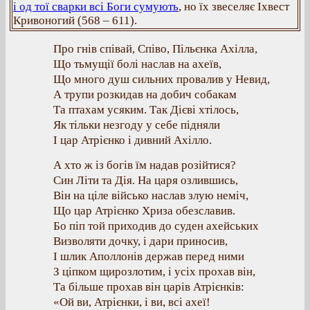
і од тої сварки всі Боги сумують
, но їх звеселяє Іхвест
Кривоногий (568 – 611).
Про гнів співай, Співо, Пільєнка Ахілла,
Що тьмущії болі наслав на ахеїв,
Що много душ сильних провалив у Невид,
А трупи розкидав на добич собакам
Та птахам усяким. Так Дієві хтілось,
Як тільки незгоду у себе підняли
І цар Атрієнко і дивний Ахілло.
А хто ж із богів їм надав розійтися?
Син Літи та Дія. На царя озлившись,
Він на ціле військо наслав злую неміч,
Що цар Атрієнко Хриза обезславив.
Бо піп той приходив до суден ахейських
Визволяти дочку, і дари приносив,
І шлик Аполлонів держав перед ними
З ціпком щирозлотим, і усіх прохав він,
Та більше прохав він царів Атрієнків:
«Ой ви, Атрієнки, і ви, всі ахеї!