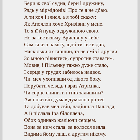
Бери ж свої судна, бери і дружину,
Рядь у мірмідонів! Про те я не дбаю.
А ти хоч і злися, а я тобі скажу:
Як Аполлон хоче Хризівни у мене,
То я її й пущу з дружиною свою,
Но за теє візьму Врисівну у тебе
Сам таки з наміту, щоб ти теє відав,
Наскільки я старший, та не смів і другий
Зо мною рівнятись, супротив ставати».
Мовив, і Пільєнку тяжко дуже стало,
І серце у грудях забилось надвоє.
Чи, меч ухопивши од лівого боку,
Порубати челядь і враз Атрієнка,
Чи серце спинити і гнів залишити?
Аж поки він думав думкою про теє
Та добував меч свій, надійшла Паллада,
А її післала Іра білоплеча,
Обох одинако жаліючи серцем.
Вона за ним стала, за волосся взяла,
Видима йому лиш, а другим нікому,