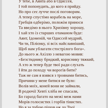
У тебе, в Аянта або в Одиссея,
І той попонудить, до кого я прийду.
Но про сеє лучче послі поговорим.
А тепер спустімо корабель на море,
Гребців одберімо, положім приноси
Та введімо в нього Хризівну хорошу,
І хай хто із старших отаманом буде:
Аянт, Ідоменій, чи Одиссей мудрий,
Чи ти, Пілієнку, зі всіх найславніший,
Щоб нам ублагати стострілого бога».
До нього ж Ахілло з невагою мовив:
«Безстиднику бридкий, кориснику тяжкий,
А хто ж тепер буде твої ради слухать
І йти до походу чи ворогів бити?
Таж не сам я взявся з троянами битись,
Причини у мене битися не було:
Волів моїх, коней вони не займали,
В родючії Хевті хліба не спасали,
Бо гаразд багато на межі меж нами
Морів голосистих і горбів тінистих.
Но я за тобою пішов аж до Трої,