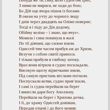
Побудь же ти, сину, коло суден бистрих,
З ними не мирися, не ходи до бою;
Бо Дій оце вчора пішов із богами
В океан на учту до чорного люду
І днів через двадцять на Олімп поверне;
Тогді я і піду до Дія додому,
Обійму коліна – і знаю, що вчує».
Мовила і сина покинула в жалі
По тії дівчині, що силою взяли.
Одиссей тим часом прибув аж до Хризи,
Везучи з собою святії приноси.
І тільки прибули в глибоку затоку.
Враз вони вітрила в судно поскладали,
Високую щоглу вірвечками зняли,
Під самую пристань веслами погнали.
Поспускали котви, судно прив’язали,
І самі із судна перейшли на берег
І винесли дари богу Аполлону.
Перейшла на берег і Хризова дочка.
І її, до храму Одиссей довівши,
Передав отцеві і до його мовив: