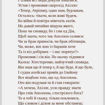
І тільки всі люди докупи зійшлися,
Устав і промовив скорохід Ахілло:
«Тепер, Атрієнку, одно нам, бурлакам,
Осталось: тікати, коли живі будем,
Бо війна й повітра нівечать ахеїв.
Но давай питаймо віщуна якого,
Попа чи сновиду, бо і сни од Дія,
Щоб знати, чого так Аполлон озлився:
Чи за брак приносів, чи брак обітниців,
Чи, може, він лою із баранів хоче
Та із кіз добірних – і нас порятує?»
Промовив і сів він. По ньому піднявся
Калхас Хтесторенко, найлуччий сновида.
Він знав що й тепер є, й що буде, й що було,
І судна ахейські привів до Ільйону
Все віщбою тою, що од Аполлона.
Ото він подумав та й став говорити:
«А хочеш, Ахілле, усю правду знати
Про гнів Аполлона, стострілого бога?
То я тобі й скажу, тільки покленися,
Що словом і ділом за мене обстанеш;