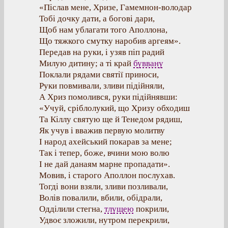
«Післав мене, Хризе, Гамемнон-володар
Тобі дочку дати, а богові дари,
Щоб нам ублагати того Аполлона,
Що тяжкого смутку наробив аргеям».
Передав на руки, і узяв піп радий
Милую дитину; а ті край
буввану
Поклали рядами святії приноси,
Руки повмивали, зливи підійняли,
А Хриз помолився, руки підійнявши:
«Учуй, сріблолукий, що Хризу обходиш
Та Кіллу святую ще й Тенедом рядиш,
Як учув і вважив первую молитву
І народ ахейський покарав за мене;
Так і тепер, боже, вчини мою волю
І не дай данаям марне пропадати».
Мовив, і старого Аполлон послухав.
Тогді вони взяли, зливи позливали,
Волів повалили, вбили, обідрали,
Одділили стегна,
тлущею
покрили,
Удвоє зложили, нутром перекрили,