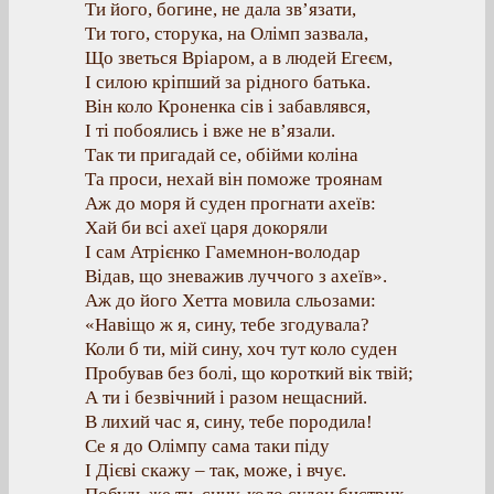
Ти його, богине, не дала зв’язати,
Ти того, сторука, на Олімп зазвала,
Що зветься Вріаром, а в людей Егеєм,
І силою кріпший за рідного батька.
Він коло Кроненка сів і забавлявся,
І ті побоялись і вже не в’язали.
Так ти пригадай се, обійми коліна
Та проси, нехай він поможе троянам
Аж до моря й суден прогнати ахеїв:
Хай би всі ахеї царя докоряли
І сам Атрієнко Гамемнон-володар
Відав, що зневажив луччого з ахеїв».
Аж до його Хетта мовила сльозами:
«Навіщо ж я, сину, тебе згодувала?
Коли б ти, мій сину, хоч тут коло суден
Пробував без болі, що короткий вік твій;
А ти і безвічний і разом нещасний.
В лихий час я, сину, тебе породила!
Се я до Олімпу сама таки піду
І Дієві скажу – так, може, і вчує.