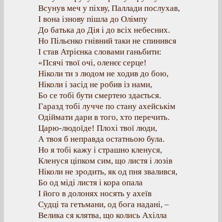
Всунув меч у піхву, Паллади послухав,
І вона ізнову пішла до Олімпу
До батька до Дія і до всіх небесних.
Но Пільєнко гнівний таки не спинився
І став Атрієнка словами ганьбити:
«Псячі твої очі, оленєє серце!
Ніколи ти з людом не ходив до бою,
Ніколи і засід не робив із нами,
Бо се тобі бути смертею здається.
Гаразд тобі лучче по стану ахейськім
Одіймати дари в того, хто перечить.
Царю-людоїде! Плохі твої люди,
А твоя б неправда остатньою була.
Но я тобі кажу і страшно кленуся,
Кленуся ціпком сим, що листя і лозів
Ніколи не зродить, як од пня звалився,
Бо од міді листя і кора опала
І його в долонях носять у ахеїв
Судці та гетьмани, од бога надані, –
Велика ся клятва, що колись Ахілла