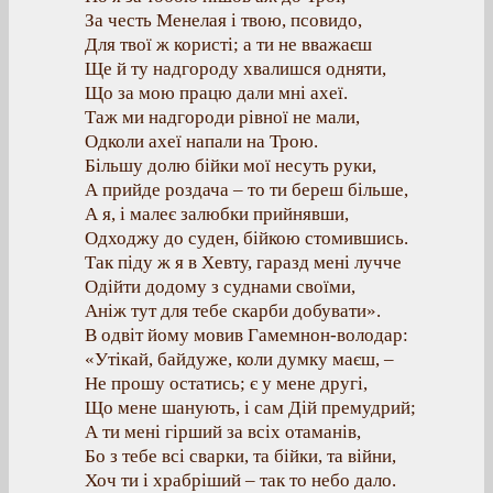
За честь Менелая і твою, псовидо,
Для твої ж користі; а ти не вважаєш
Ще й ту надгороду хвалишся одняти,
Що за мою працю дали мні ахеї.
Таж ми надгороди рівної не мали,
Одколи ахеї напали на Трою.
Більшу долю бійки мої несуть руки,
А прийде роздача – то ти береш більше,
А я, і малеє залюбки прийнявши,
Одходжу до суден, бійкою стомившись.
Так піду ж я в Хевту, гаразд мені лучче
Одійти додому з суднами своїми,
Аніж тут для тебе скарби добувати».
В одвіт йому мовив Гамемнон-володар:
«Утікай, байдуже, коли думку маєш, –
Не прошу остатись; є у мене другі,
Що мене шанують, і сам Дій премудрий;
А ти мені гірший за всіх отаманів,
Бо з тебе всі сварки, та бійки, та війни,
Хоч ти і храбріший – так то небо дало.