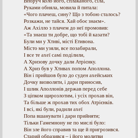
Впоруч коло його, сплаканого, сіла,
Руками обняла, мовила й питала:
«Чого плачеш, сину? Що з тобою сталось?
Розкажи, не тайся. Хай обоє знаєм».
Аж Ахілло з плачем до неї промовив:
«Та знаєш ти добре, що тобі й казати?
Були ми у Хтиві, місті Етивона.
Місто ми узяли, все позабирали,
І все те ахеї самі поділили,
А Хризову дочку дали Атрієнку.
А Хриз був у Хтивах попом Аполлона.
Він і прийшов було до суден ахейських
Дочку визволяти, і дари приносив,
І шлик Аполлонів держав перед себе
З ціпком щирозлотим, і усіх прохав він,
Та більше ж прохав тих обох Атрієнків.
І всі, які були, радили ахеї
Попа вшанувати і дари прийняти;
Тільки Гамемнону не по мислі було:
Він зле його справив та ще й пригрозився.
Старий образився – і його молитви