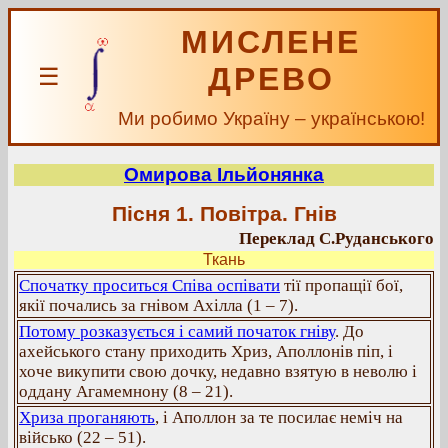
МИСЛЕНЕ
ДРЕВО
☰
Ми робимо Україну – українською!
Омирова Ільйонянка
Пісня 1. Повітра. Гнів
Переклад С.Руданського
Ткань
Спочатку проситься Співа оспівати
тії пропащії бої,
якії почались за гнівом Ахілла (1 – 7).
Потому розказується і самий початок гніву
. До
ахейського стану приходить Хриз, Аполлонів піп, і
хоче викупити свою дочку, недавно взятую в неволю і
оддану Агамемнону (8 – 21).
Хриза проганяють
, і Аполлон за те посилає неміч на
військо (22 – 51).