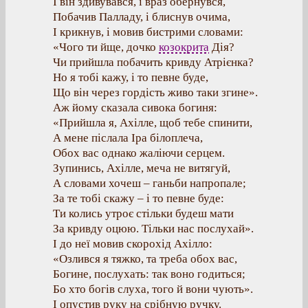
І він здивувався, і враз обернувся,
Побачив Палладу, і блиснув очима,
І крикнув, і мовив бистрими словами:
«Чого ти йще, дочко
козокрита
Дія?
Чи прийшла побачить кривду Атрієнка?
Но я тобі кажу, і то певне буде,
Що він через гордість живо таки згине».
Аж йому сказала сивока богиня:
«Прийшла я, Ахілле, щоб тебе спинити,
А мене післала Іра білоплеча,
Обох вас однако жаліючи серцем.
Зупинись, Ахілле, меча не витягуй,
А словами хочеш – ганьби напропале;
За те тобі скажу – і то певне буде:
Ти колись утроє стільки будеш мати
За кривду оцюю. Тільки нас послухай».
І до неї мовив скорохід Ахілло:
«Озлився я тяжко, та треба обох вас,
Богине, послухать: так воно годиться;
Бо хто богів слуха, того й вони чують».
І опустив руку на срібную ручку.