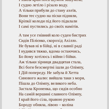
І судно летіло і різало воду.
А тільки прибули до стану ахеїв,
Вони теє судно на піски підняли,
Кріпкії колоди під його підклали
І самі пустились до своїх намітів.
А там усе гнівний коло суден бистрих
Сидів Пілієнко, скорохід Ахілло.
Не бував ні в бійці, ні в славнії раді
І нудився тяжко, вдома остаючись,
Бо йому хотілось і війни і бійки.
Аж тільки зірниця двадцятая стала,
Всі боги безсмертні ішли до Олімпу,
І Дій попереду. Не забула й Хетта
Синового жалю: вийшла таки з моря,
Пішла до Олімпу, великого неба.
Застала Кроненка, що сидів особно
На самій вершині славного Олімпу,
І край його сіла, правою рукою
Бороду обняла, лівою – коліна