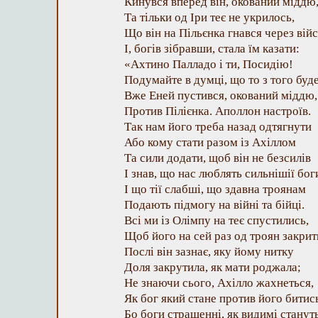
Кинувся вперед він, окований міддю
Та тільки од Іри теє не укрилось,
Що він на Пільєнка гнався через війс
І, богів зібравши, стала їм казати:
«Ахтино Палладо і ти, Посидію!
Подумайте в думці, що то з того буд
Вже Еней пустився, окований міддю,
Против Пілієнка. Аполлон настроїв.
Так нам його треба назад одтягнути
Або кому стати разом із Ахіллом
Та сили додати, щоб він не безсилів
І знав, що нас люблять сильнішії бог
І що тії слабші, що здавна троянам
Подають підмогу на війні та бійці.
Всі ми із Олімпу на теє спустились,
Щоб його на сей раз од троян закрит
Послі він зазнає, яку йому нитку
Доля закрутила, як мати роджала;
Не знаючи сього, Ахілло жахнеться,
Як бог який стане против його битис
Бо боги страшенні, як видимі станут