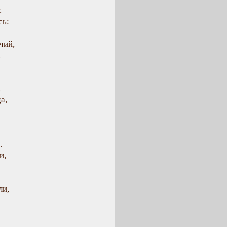
.
сь:
чий,
.
,
а,
.
и,
ли,