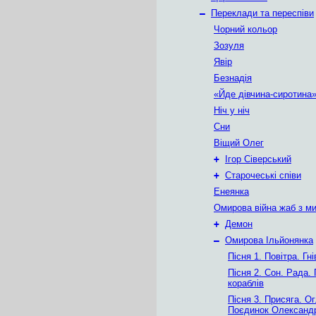
–
Переклади та переспіви
Чорний кольор
Зозуля
Явір
Безнадія
«Йде дівчина-сиротина
Ніч у ніч
Сни
Віщий Олег
+
Ігор Сіверський
+
Старочеські співи
Енеянка
Омирова війна жаб з м
+
Демон
–
Омирова Ільйонянка
Пісня 1. Повітра. Гні
Пісня 2. Сон. Рада.
кораблів
Пісня 3. Присяга. Ог
Поєдинок Олександ