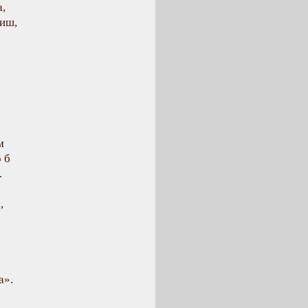
а,
лиш,
м
 б
.
:
,
а».