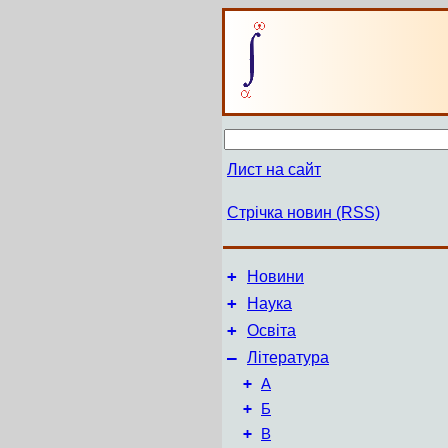
Лист на сайт
Стрічка новин (RSS)
+
Новини
+
Наука
+
Освіта
–
Література
+
А
+
Б
+
В