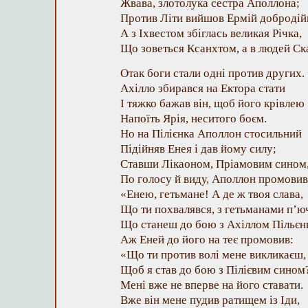
Жвава, злотолука сестра Аполлона;
Против Літи вийшов Ермій добродій
А з Іхвестом збіглась великая Річка,
Що зоветься Ксанхтом, а в людей С
Отак боги стали одні против других.
Ахілло збирався на Ектора стати
І тяжко бажав він, щоб його крівлею
Напоїть Ярія, неситого боєм.
Но на Пілієнка Аполлон стосильний
Підійняв Енея і дав йому силу;
Ставши Лікаоном, Пріамовим сином
По голосу й виду, Аполлон промовив
«Енею, гетьмане! А де ж твоя слава,
Що ти похвалявся, з гетьманами п’ю
Що станеш до бою з Ахіллом Пільєн
Аж Еней до його на теє промовив:
«Що ти против волі мене викликаєш,
Щоб я став до бою з Пілієвим сином
Мені вже не вперве на його ставати.
Вже він мене пудив ратищем із Іди,