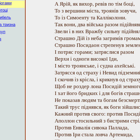
богами
А Ярій, як вихор, ревів по тім боці,
отоці
То з вершини міста, троянів зовучи,
То із Симоенту та Калліколони.
гибель
Так вони, два війська разом підійня
а тризна
Звели і в них Вражбу сильну підійня
куп
Страшно Дій із неба загримів грома
в
Страшно Посидаон стрепенув земле
І потряс горами; затряслися разом
Верхи і одноги високої Іди,
І місто троянське, і судна ахейські.
Затрясся од страху і Невид підземни
І скочив із крісла, і крикнув од страху
Щоб не роздер лона Посидій земног
І хат його бридких і для богів страш
Не показав людям та богам безсмерт
Такий трус піднявся, як боги зійшлис
Кажний против свого: против Посид
Аполлон стосильний з бистрими стрі
Против Енвалія сивока Паллада,
Против Іри стала ловча Артемида,