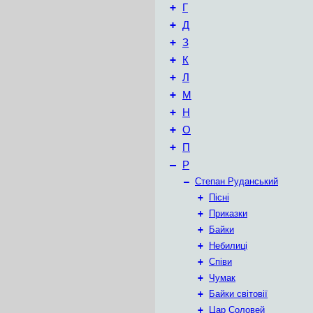
+
Г
+
Д
+
З
+
К
+
Л
+
М
+
Н
+
О
+
П
–
Р
–
Степан Руданський
+
Пісні
+
Приказки
+
Байки
+
Небилиці
+
Співи
+
Чумак
+
Байки світовії
+
Цар Соловей