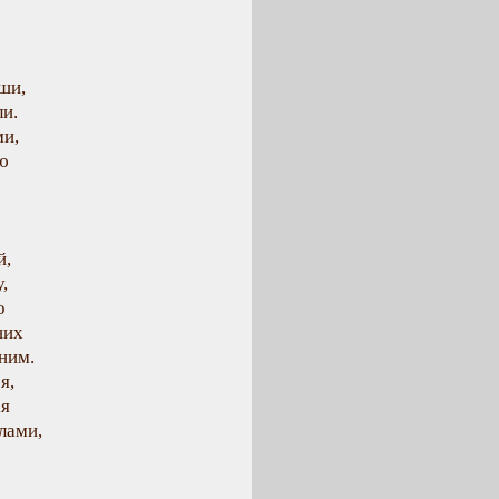
вши,
ли.
ми,
ю
й,
,
о
них
ним.
я,
ія
лами,