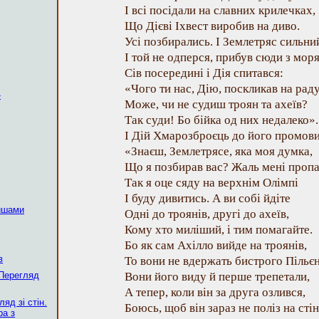
І всі посідали на славних крилечках,
Що Дієві Іхвест виробив на диво.
Усі позбирались. І Землетряс сильни
І той не одперся, прибув сюди з моря
Сів посередині і Дія спитався:
«Чого ти нас, Дію, поскликав на рад
»
Може, чи не судиш троян та ахеїв?
Так суди! Бо бійка од них недалеко».
І Дій Хмарозброєць до його промови
«Знаєш, Землетрясе, яка моя думка,
Що я позбирав вас? Жаль мені проп
Так я оце сяду на верхнім Олімпі
І буду дивитись. А ви собі йдіте
ишами
Одні до троянів, другі до ахеїв,
Кому хто миліший, і тим помагайте.
Бо як сам Ахілло вийде на троянів,
в
То вони не вдержать бистрого Пільєн
 Перегляд
Вони його виду й перше трепетали,
А тепер, коли він за друга озлився,
ляд зі стін.
Боюсь, щоб він зараз не поліз на стін
ра з