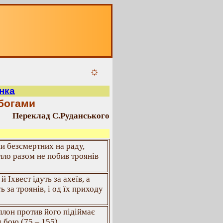
☼
нка
 богами
Переклад С.Руданського
ши безсмертних на раду,
лло разом не побив троянів
й Іхвест ідуть за ахеїв, а
ь за троянів, і од їх приходу
ллон против його підіймає
 бою (75 – 155).