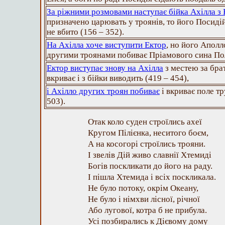
За ріжними розмовами наступає бійка Ахілла з
призначено царювать у троянів, то його Посидій
не вбито (156 – 352).
На Ахілла хоче виступити Ектор
, но його Апол
другими троянами побиває Пріамового сина Пол
Ектор виступає знову на Ахілла
з местею за бра
вкриває і з бійки виводить (419 – 454),
і Ахілло других троян побиває
і вкриває поле т
503).
Отак коло суден строїлись ахеї
Кругом Пілієнка, неситого боєм,
А на косогорі строїлись трояни.
І звелів Дій живо славнії Хтемиді
Богів поскликати до його на раду.
І пішла Хтемида і всіх поскликала.
Не було потоку, окрім Океану,
Не було і німхви лісної, річної
Або лугової, котра б не прибула.
Усі позбирались к Дієвому дому