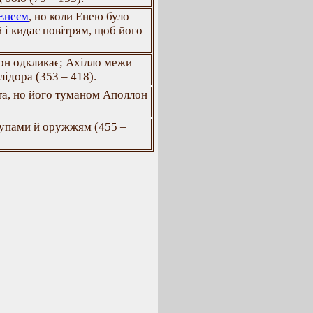
 Енеєм
, но коли Енею було
 і кидає повітрям, щоб його
лон одкликає; Ахілло межи
ідора (353 – 418).
та, но його туманом Аполлон
рупами й оружжям (455 –