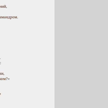
ний,
камандром.
,
:
чи,
ком?»
?