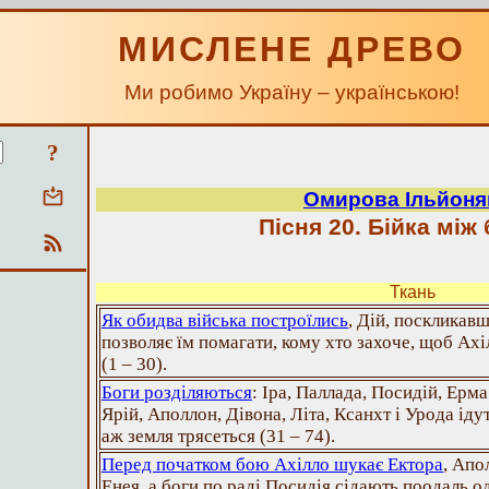
МИСЛЕНЕ ДРЕВО
Ми робимо Україну – українською!
?
Омирова Ільйоня
Пісня 20. Бійка між
Ткань
Як обидва війська построїлись
, Дій, поскликав
позволяє їм помагати, кому хто захоче, щоб Ахі
(1 – 30).
Боги розділяються
: Іра, Паллада, Посидій, Ерма 
Ярій, Аполлон, Дівона, Літа, Ксанхт і Урода ідут
аж земля трясеться (31 – 74).
Перед початком бою Ахілло шукає Ектора
, Апо
Енея, а боги по раді Посидія сідають поодаль од