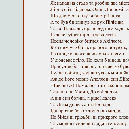
Як напав на стадо та розбив два міст
Лірнісс із Підасом. Один Дій поміг 
Що дав мені силу та бистрії ноги,
А то був би згинув од рук Пілієнка
Та тої Паллади, що перед ним ходить
I кличе губити троян та лелегів.
Несил чоловіку битися з Ахіллом,
Бо з ним усе боги, що його рятують,
І ратище в нього впивається прямо
У людськеє тіло. Но коли б кінець на
Присудив бог рівний, то нелегко було
І мене побити, хоч він увесь мідний»
Аж до його мовив Аполлон, син Діїв
«Так що ж! Помолися і ти віковічним
Таж ти син Уроди, Дієвої дочки,
А він син богині, гіршої далеко:
Та Дієва дочка, а та Посидія;
Іди против його з точеною міддю,
Не бійся ні грізьби, ні прикрого слов
Так мовив і сили він додав гетьману.