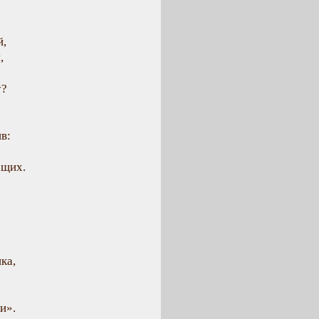
й,
,
у?
в:
ащих.
ка,
и».