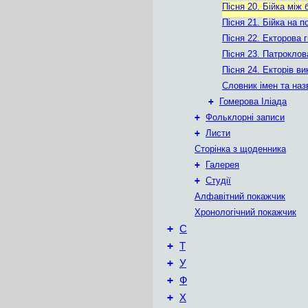
Пісня 20. Бійка між 
Пісня 21. Бійка на п
Пісня 22. Екторова 
Пісня 23. Патроклов
Пісня 24. Екторів ви
Словник імен та наз
+
Гомерова Іліада
+
Фольклорні записи
+
Листи
Сторінка з щоденника
+
Галерея
+
Студії
Алфавітний покажчик
Хронологічний покажчик
+
С
+
Т
+
У
+
Ф
+
Х