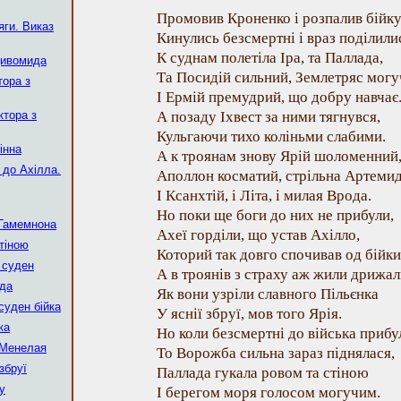
Промовив Кроненко і розпалив бійку
яги. Виказ
Кинулись безсмертні і враз поділили
К суднам полетіла Іра, та Паллада,
Дивомида
Та Посидій сильний, Землетряс могу
тора з
І Ермій премудрий, що добру навчає
ктора з
А позаду Іхвест за ними тягнувся,
Кульгаючи тихо коліньми слабими.
інна
А к троянам знову Ярій шоломенний
 до Ахілла.
Аполлон косматий, стрільна Артемид
І Ксанхтій, і Літа, і милая Врода.
Но поки ще боги до них не прибули,
 Гамемнона
Ахеї горділи, що устав Ахілло,
стіною
Которий так довго спочивав од бійки
о суден
А в троянів з страху аж жили дрижал
уда
Як вони узріли славного Пільєнка
суден бійка
У яснії збруї, мов того Ярія.
ка
Но коли безсмертні до війська прибу
 Менелая
То Ворожба сильна зараз піднялася,
збруї
Паллада гукала ровом та стіною
ву
І берегом моря голосом могучим.