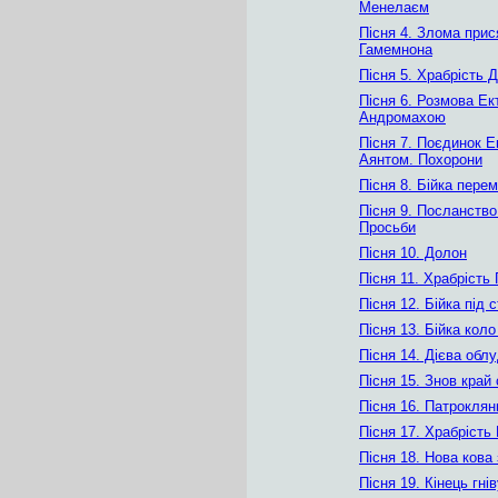
Менелаєм
Пісня 4. Злома прис
Гамемнона
Пісня 5. Храбрість 
Пісня 6. Розмова Ек
Андромахою
Пісня 7. Поєдинок Е
Аянтом. Похорони
Пісня 8. Бійка перем
Пісня 9. Посланство
Просьби
Пісня 10. Долон
Пісня 11. Храбрість
Пісня 12. Бійка під 
Пісня 13. Бійка кол
Пісня 14. Дієва обл
Пісня 15. Знов край 
Пісня 16. Патроклян
Пісня 17. Храбрість
Пісня 18. Нова кова 
Пісня 19. Кінець гні