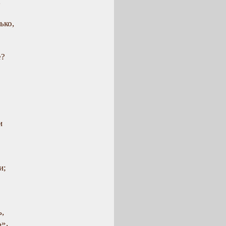
,
ько,
е?
и
и;
ь,
ь».