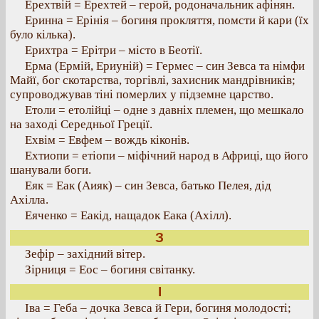
Ерехтвій = Ерехтей – герой, родоначальник афінян.
Еринна = Ерінія – богиня прокляття, помсти й кари (їх
було кілька).
Ерихтра = Ерітри – місто в Беотії.
Ерма (Ермій, Ериуній) = Гермес – син Зевса та німфи
Майї, бог скотарства, торгівлі, захисник мандрівників;
супроводжував тіні померлих у підземне царство.
Етоли = етолійці – одне з давніх племен, що мешкало
на заході Середньої Греції.
Ехвім = Евфем – вождь кіконів.
Ехтиопи = етіопи – міфічний народ в Африці, що його
шанували боги.
Еяк = Еак (Аияк) – син Зевса, батько Пелея, дід
Ахілла.
Еяченко = Еакід, нащадок Еака (Ахілл).
З
Зефір – західний вітер.
Зірниця = Еос – богиня світанку.
І
Іва = Геба – дочка Зевса й Гери, богиня молодості;