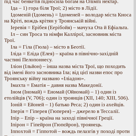
під час бенкетів підносила богам на Олімпі нектар.
Іда – 1) гора біля Трої; 2) місто в Лідії.
Ідоменій (Ідомень) = Ідоменей – володар міста Кноса
на Кріті, вождь крітян у Троянській війні.
Іеревія = Ерібея (Еерібойя) – мачуха Ота й Ефіальта.
Іл – син Троса та німфи Каллірої, засновник міста
Трої.
Іла = Гіла (Гюла) – місто в Беотії.
Іліда = Еліда (Елея) – країна в північно-західній
частині Пелопоннесу.
Іліон (Ільйон) – інша назва міста Трої, що походить
від імені його засновника Іла; від цієї назви епос про
Троянську війну названо «Іліадою».
Імахта = Ематія – давня назва Македонії.
Іном (Іномай) = Еномай (Ойномай) – 1) один із
етолійців (V, 706); один із троянців (XII, 140; XIII, 506).
Іоній = Ейоней – 1) батько Реса; 2) один із ахейців.
Іперія = Гіперея (Гюперея) – джерело в Тессалії.
Іпір – Епір – країна на заході північної Греції.
Іпірон = Гіпейрон (Гюпєйрон), троянець.
Іппохтой = Гіппотой – вождь пелазгів у поході проти