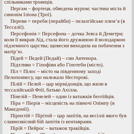
спільниками троянців.
Пергам – фортеця, обведена муром; частина міста й
синонім Іліона (Трої).
Переви = переби (перайби) – пелазгійське плем’я (в
Тессалії).
Персефонія = Персефона – дочка Зевса й Деметри;
коли її викрав Аїд, стала його дружиною й володаркою
підземного царства; щовесни виходила на побачення з
матір’ю.
Підей = Педей (Педай) – син Антенора.
Підхтиви = Гіпофіви або Гіпотеби (місто).
Піл = Пілос – місто на південному заході
Пелопоннесу, що належало Несторові.
Пілій = Пелей – цар мірмідонців, що жили в
тессалійській Фтії, батько Ахілла.
Пінелій – Пенелей – один із ватажків беотійців.
Піра = Піерія – місцевість на півночі Олімпу (в
Македонії).
Пірихтій = Пірітой – цар лапітів, на весіллі якого був
славнозвісний бій лапітів із кентаврами.
Пірій = Пейрос – ватажок тракійців.