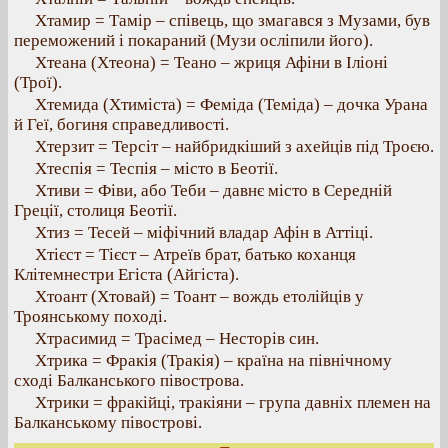
Хтамир = Тамір – співець, що змагався з Музами, був
переможений і покараний (Музи осліпили його).
Хтеана (Хтеона) = Теано – жриця Афіни в Іліоні
(Трої).
Хтемида (Хтиміста) = Феміда (Теміда) – дочка Урана
й Геї, богиня справедливості.
Хтерзит = Терсіт – найбридкіший з ахейців під Троєю.
Хтеспія = Теспія – місто в Беотії.
Хтиви = Фіви, або Теби – давнє місто в Середній
Греції, столиця Беотії.
Хтиз = Тесей – міфічний владар Афін в Аттіці.
Хтієст = Тієст – Атреїв брат, батько коханця
Клітемнестри Егіста (Айгіста).
Хтоант (Хтовай) = Тоант – вождь етолійців у
Троянському поході.
Хтрасимид = Трасімед – Несторів син.
Хтрика = Фракія (Тракія) – країна на північному
сході Балканського півострова.
Хтрики = фракійці, тракіяни – група давніх племен на
Балканському півострові.