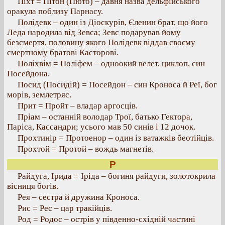
Піхт = Пітон (Пюто) – давня назва дельфійського
оракула поблизу Парнасу.
Полідевк – один із Діоскурів, Єленин брат, що його
Леда народила від Зевса; Зевс подарував йому
безсмертя, половину якого Полідевк віддав своєму
смертному братові Касторові.
Поліхвім = Поліфем – одноокий велет, циклоп, син
Посейдона.
Посид (Посидій) = Посейдон – син Кроноса й Реї, бог
морів, землетряс.
Прит = Пройт – владар аргосців.
Пріам – останній володар Трої, батько Гектора,
Паріса, Кассандри; усього мав 50 синів і 12 дочок.
Прохтинір = Протоенор – один із ватажків беотійців.
Прохтой = Протой – вождь магнетів.
Р
Райдуга, Ірида = Іріда – богиня райдуги, золотокрила
вісниця богів.
Рея – сестра й дружина Кроноса.
Рис = Рес – цар тракійців.
Род = Родос – острів у південно-східній частині