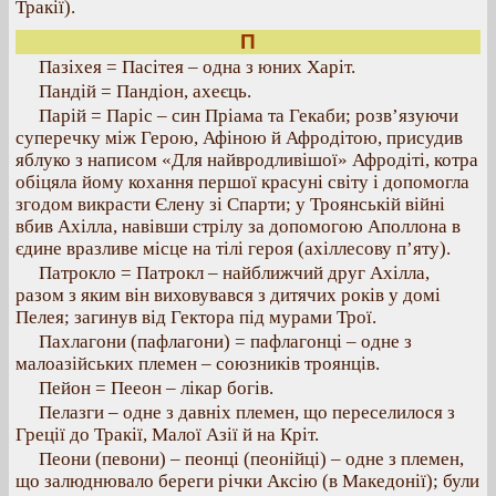
Тракії).
П
Пазіхея = Пасітея – одна з юних Харіт.
Пандій = Пандіон, ахеєць.
Парій = Паріс – син Пріама та Гекаби; розв’язуючи
суперечку між Герою, Афіною й Афродітою, присудив
яблуко з написом «Для найвродливішої» Афродіті, котра
обіцяла йому кохання першої красуні світу і допомогла
згодом викрасти Єлену зі Спарти; у Троянській війні
вбив Ахілла, навівши стрілу за допомогою Аполлона в
єдине вразливе місце на тілі героя (ахіллесову п’яту).
Патрокло = Патрокл – найближчий друг Ахілла,
разом з яким він виховувався з дитячих років у домі
Пелея; загинув від Гектора під мурами Трої.
Пахлагони (пафлагони) = пафлагонці – одне з
малоазійських племен – союзників троянців.
Пейон = Пееон – лікар богів.
Пелазги – одне з давніх племен, що переселилося з
Греції до Тракії, Малої Азії й на Кріт.
Пеони (певони) – пеонці (пеонійці) – одне з племен,
що залюднювало береги річки Аксію (в Македонії); були