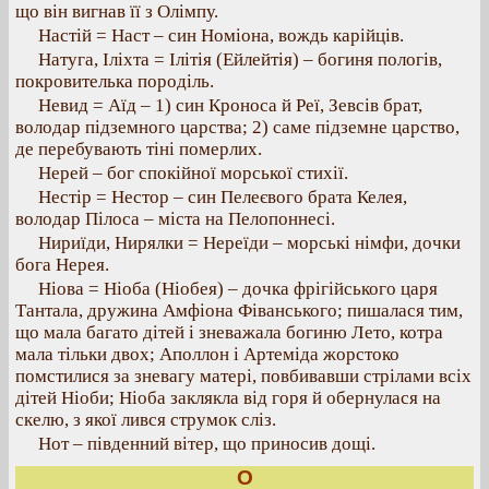
що він вигнав її з Олімпу.
Настій = Наст – син Номіона, вождь карійців.
Натуга, Іліхта = Ілітія (Ейлейтія) – богиня пологів,
покровителька породіль.
Невид = Аїд – 1) син Кроноса й Реї, Зевсів брат,
володар підземного царства; 2) саме підземне царство,
де перебувають тіні померлих.
Нерей – бог спокійної морської стихії.
Нестір = Нестор – син Пелеєвого брата Келея,
володар Пілоса – міста на Пелопоннесі.
Нириїди, Нирялки = Нереїди – морські німфи, дочки
бога Нерея.
Ніова = Ніоба (Ніобея) – дочка фрігійського царя
Тантала, дружина Амфіона Фіванського; пишалася тим,
що мала багато дітей і зневажала богиню Лето, котра
мала тільки двох; Аполлон і Артеміда жорстоко
помстилися за зневагу матері, повбивавши стрілами всіх
дітей Ніоби; Ніоба заклякла від горя й обернулася на
скелю, з якої лився струмок сліз.
Нот – південний вітер, що приносив дощі.
О