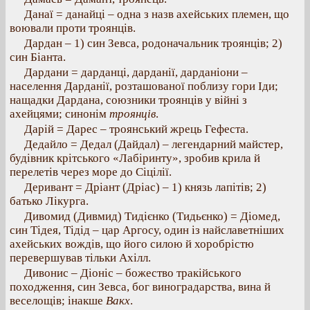
Данаї = данайці – одна з назв ахейських племен, що
воювали проти троянців.
Дардан – 1) син Зевса, родоначальник троянців; 2)
син Біанта.
Дардани = дарданці, дарданії, дарданіони –
населення Дарданії, розташованої поблизу гори Іди;
нащадки Дардана, союзники троянців у війні з
ахейцями; синонім
троянців
.
Дарій = Дарес – троянський жрець Гефеста.
Дедайло = Дедал (Дайдал) – легендарний майстер,
будівник крітського «Лабіринту», зробив крила й
перелетів через море до Сіцілії.
Деривант = Дріант (Дріас) – 1) князь лапітів; 2)
батько Лікурга.
Дивомид (Дивмид) Тидієнко (Тидьєнко) = Діомед,
син Тідея, Тідід – цар Аргосу, один із найславетніших
ахейських вождів, що його силою й хоробрістю
перевершував тільки Ахілл.
Дивонис – Діоніс – божество тракійського
походження, син Зевса, бог виноградарства, вина й
веселощів; інакше
Вакх
.