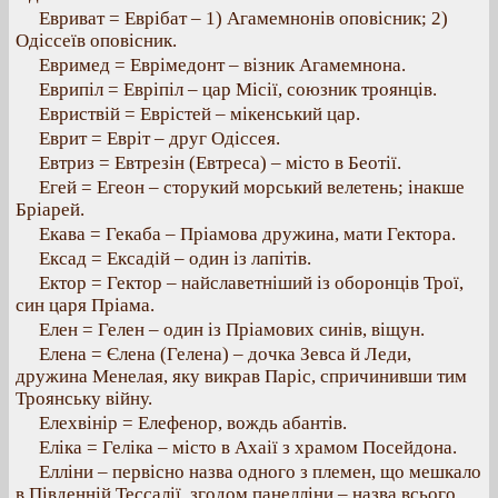
Евриват = Еврібат – 1) Агамемнонів оповісник; 2)
Одіссеїв оповісник.
Евримед = Еврімедонт – візник Агамемнона.
Еврипіл = Евріпіл – цар Місії, союзник троянців.
Евриствій = Еврістей – мікенський цар.
Еврит = Евріт – друг Одіссея.
Евтриз = Евтрезін (Евтреса) – місто в Беотії.
Егей = Егеон – сторукий морський велетень; інакше
Бріарей.
Екава = Гекаба – Пріамова дружина, мати Гектора.
Ексад = Ексадій – один із лапітів.
Ектор = Гектор – найславетніший із оборонців Трої,
син царя Пріама.
Елен = Гелен – один із Пріамових синів, віщун.
Елена = Єлена (Гелена) – дочка Зевса й Леди,
дружина Менелая, яку викрав Паріс, спричинивши тим
Троянську війну.
Елехвінір = Елефенор, вождь абантів.
Еліка = Геліка – місто в Ахаії з храмом Посейдона.
Елліни – первісно назва одного з племен, що мешкало
в Південній Тессалії, згодом панелліни – назва всього