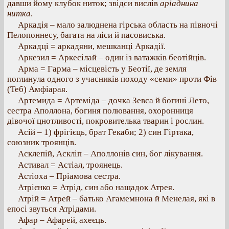
давши йому клубок ниток; звідси вислів
аріаднина
нитка
.
Аркадія – мало залюднена гірська область на півночі
Пелопоннесу, багата на ліси й пасовиська.
Аркадці = аркадяни, мешканці Аркадії.
Аркезил = Аркесілай – один із ватажків беотійців.
Арма = Гарма – місцевість у Беотії, де земля
поглинула одного з учасників походу «семи» проти Фів
(Теб) Амфіарая.
Артемида = Артеміда – дочка Зевса й богині Лето,
сестра Аполлона, богиня полювання, охоронниця
дівочої цнотливості, покровителька тварин і рослин.
Асій – 1) фрігієць, брат Гекаби; 2) син Гіртака,
союзник троянців.
Асклепій, Аскліп – Аполлонів син, бог лікування.
Астивал = Астіал, троянець.
Астіоха – Пріамова сестра.
Атрієнко = Атрід, син або нащадок Атрея.
Атрій = Атрей – батько Агамемнона й Менелая, які в
епосі звуться Атрідами.
Афар – Афарей, ахеєць.