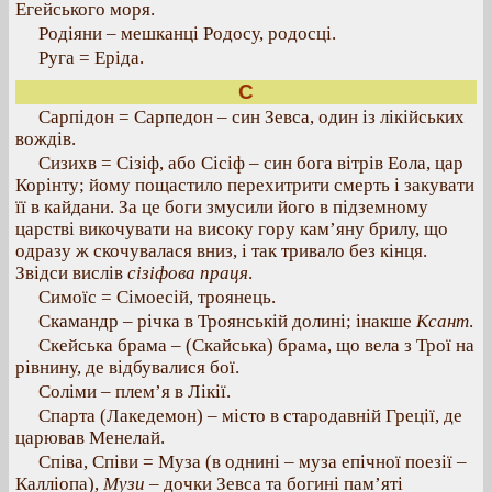
Егейського моря.
Родіяни – мешканці Родосу, родосці.
Руга = Еріда.
С
Сарпідон = Сарпедон – син Зевса, один із лікійських
вождів.
Сизихв = Сізіф, або Сісіф – син бога вітрів Еола, цар
Корінту; йому пощастило перехитрити смерть і закувати
її в кайдани. За це боги змусили його в підземному
царстві викочувати на високу гору кам’яну брилу, що
одразу ж скочувалася вниз, і так тривало без кінця.
Звідси вислів
сізіфова праця
.
Симоїс = Сімоесій, троянець.
Скамандр – річка в Троянській долині; інакше
Ксант
.
Скейська брама – (Скайська) брама, що вела з Трої на
рівнину, де відбувалися бої.
Соліми – плем’я в Лікії.
Спарта (Лакедемон) – місто в стародавній Греції, де
царював Менелай.
Співа, Співи = Муза (в однині – муза епічної поезії –
Калліопа),
Музи
– дочки Зевса та богині пам’яті