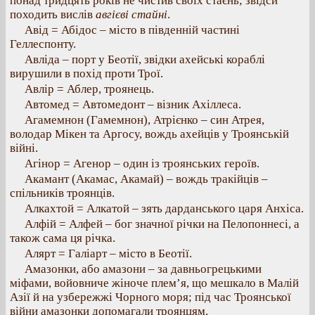
понад тридцять років не чистив своїх стаєнь; звідси
походить вислів
авгієві стайні
.
Авід = Абідос – місто в південній частині
Геллеспонту.
Авліда – порт у Беотії, звідки ахейські кораблі
вирушили в похід проти Трої.
Авлір = Аблер, троянець.
Автомед = Автомедонт – візник Ахіллеса.
Агамемнон (Гамемнон), Атрієнко – син Атрея,
володар Мікен та Аргосу, вождь ахейців у Троянській
війні.
Агінор = Агенор – один із троянських героїв.
Акамант (Акамас, Акамай) – вождь тракійців –
спільників троянців.
Алкахтой = Алкатой – зять дарданського царя Анхіса.
Алфій = Алфей – бог значної річки на Пелопоннесі, а
також сама ця річка.
Алярт = Галіарт – місто в Беотії.
Амазонки, або амазони – за давньогрецькими
міфами, войовниче жіноче плем’я, що мешкало в Малій
Азії й на узбережжі Чорного моря; під час Троянської
війни амазонки допомагали троянцям.