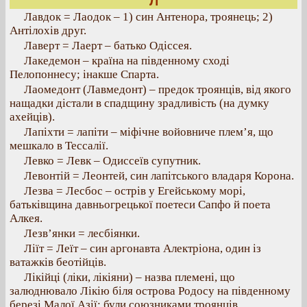
Л
Лавдок = Лаодок – 1) син Антенора, троянець; 2)
Антілохів друг.
Лаверт = Лаерт – батько Одіссея.
Лакедемон – країна на південному сході
Пелопоннесу; інакше Спарта.
Лаомедонт (Лавмедонт) – предок троянців, від якого
нащадки дістали в спадщину зрадливість (на думку
ахейців).
Лапіхти = лапіти – міфічне войовниче плем’я, що
мешкало в Тессалії.
Левко = Левк – Одиссеїв супутник.
Левонтій = Леонтей, син лапітського владаря Корона.
Лезва = Лесбос – острів у Егейському морі,
батьківщина давньогрецької поетеси Сапфо й поета
Алкея.
Лезв’янки = лесбіянки.
Ліїт = Леїт – син аргонавта Алектріона, один із
ватажків беотійців.
Лікійці (ліки, лікіяни) – назва племені, що
залюднювало Лікію біля острова Родосу на південному
березі Малої Азії; були союзниками троянців.