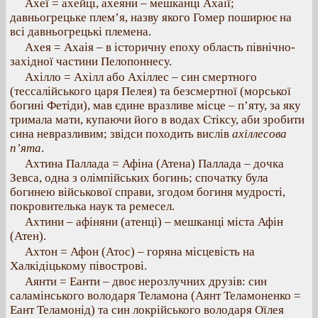
Ахеї = ахейці, ахеяни – мешканці Ахаії;
давньогрецьке плем’я, назву якого Гомер поширює на
всі давньогрецькі племена.
Ахея = Ахаія – в історичну епоху область північно-
західної частини Пелопоннесу.
Ахілло = Ахілл або Ахіллес – син смертного
(тессалійського царя Пелея) та безсмертної (морської
богині Фетіди), мав єдине вразливе місце – п’яту, за яку
тримала мати, купаючи його в водах Стіксу, аби зробити
сина невразливим; звідси походить вислів
ахіллесова
п’ята
.
Ахтина Паллада = Афіна (Атена) Паллада – дочка
Зевса, одна з олімпійських богинь; спочатку була
богинею військової справи, згодом богиня мудрості,
покровителька наук та ремесел.
Ахтини – афіняни (атенці) – мешканці міста Афін
(Атен).
Ахтон = Афон (Атос) – горяна місцевість на
Халкідіцькому півострові.
Аянти = Еанти – двоє нерозлучних друзів: син
саламінського володаря Теламона (Аянт Теламоненко =
Еант Теламонід) та син локрійського володаря Оїлея