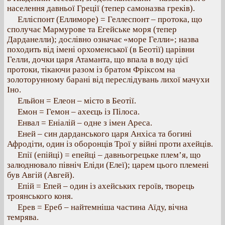
населення давньої Греції (тепер самоназва греків).
Елліспонт (Еллиморе) = Геллеспонт – протока, що
сполучає Мармурове та Егейське моря (тепер
Дарданелли); дослівно означає «море Гелли»; назва
походить від імені орхоменської (в Беотії) царівни
Гелли, дочки царя Атаманта, що впала в воду цієї
протоки, тікаючи разом із братом Фріксом на
золоторунному барані від переслідувань лихої мачухи
Іно.
Ельйон = Елеон – місто в Беотії.
Емон = Гемон – ахеєць із Пілоса.
Енвал = Еніалій – одне з імен Ареса.
Еней – син дарданського царя Анхіса та богині
Афродіти, один із оборонців Трої у війні проти ахейців.
Епії (епійці) = епейці – давньогрецьке плем’я, що
залюднювало північ Еліди (Елеї); царем цього племені
був Авгій (Авгей).
Епій = Епей – один із ахейських героїв, творець
троянського коня.
Ерев = Ереб – найтемніша частина Аїду, вічна
темрява.