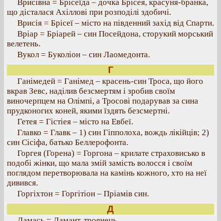
Врисівна = Брісеїда – дочка Брісея, красуня-бранка,
що дісталася Ахіллові при розподілі здобичі.
Врисія = Брісеї – місто на південний захід від Спарти.
Вріар = Бріарей – син Посейдона, сторукий морський
велетень.
Вукол = Буколіон – син Лаомедонта.
Г
Ганімедей = Ганімед – красень-син Троса, що його
вкрав Зевс, наділив безсмертям і зробив своїм
виночерпцем на Олімпі, а Тросові подарував за сина
прудконогих коней, якими їздять безсмертні.
Гетея = Гістіея – місто на Евбеї.
Главко = Главк – 1) син Гіпполоха, вождь лікійців; 2)
син Сісіфа, батько Беллерофонта.
Горгея (Горена) = Горгона – крилате страховисько в
подобі жінки, що мала змій замість волосся і своїм
поглядом перетворювала на камінь кожного, хто на неї
дивився.
Горгіхтон = Горгітіон – Пріамів син.
Д
Дамась = Дамант, троянець.