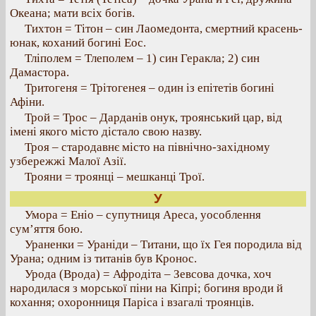
Океана; мати всіх богів.
Тихтон = Тітон – син Лаомедонта, смертний красень-
юнак, коханий богині Еос.
Тліполем = Тлеполем – 1) син Геракла; 2) син
Дамастора.
Тритогеня = Трітогенея – один із епітетів богині
Афіни.
Трой = Трос – Дарданів онук, троянський цар, від
імені якого місто дістало свою назву.
Троя – стародавнє місто на північно-західному
узбережжі Малої Азії.
Трояни = троянці – мешканці Трої.
У
Умора = Еніо – супутниця Ареса, уособлення
сум’яття бою.
Ураненки = Ураніди – Титани, що їх Гея породила від
Урана; одним із титанів був Кронос.
Урода (Врода) = Афродіта – Зевсова дочка, хоч
народилася з морської піни на Кіпрі; богиня вроди й
кохання; охоронниця Паріса і взагалі троянців.