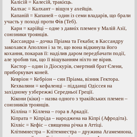
Калісій = Калесій, тракієць.
Калхас = Калхант – віщун у ахейців.
Капаній = Капаней – один із семи владарів, що брали
участь у поході проти Фів (Теб).
Кари = карійці – одне з давніх племен у Малій Азії,
союзники троянців.
Кассандра – дочка Пріама та Гекаби; в Кассандру
закохався Аполлон і за те, що вона відкинула його
кохання, покарав її: наділив даром передбачати події,
але зробив так, що її віщуванням ніхто не вірив.
Кастор – один із Діоскурів, смертний брат Єлени,
приборкувач коней.
Кевріон = Кебріон – син Пріама, візник Гектора.
Кехваляни = кефаленці – підданці Одіссея на
західному узбережжі Середньої Греції.
Кікони (кіки) – назва одного з тракійських племен –
союзників троянців.
Кілліна = Кіллена – гора в Аркадії.
Кіпрата = Кіпріда – народжена на Кіпрі (Афродіта).
Кіхвіс = Кефіс – священна річка в Аттіці.
Клітимнестра – Клітемнестра – дружина Агамемнона,