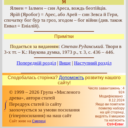
Я
Ялмен = Іалмен – син Ареса, вождь беотійців.
Ярій (Яробог) = Арес, або Арей – син Зевса й Гери,
спочатку бог бур та гроз, згодом – бог війни (див. також
Енвал = Еніалій).
Примітки
Подається за виданням
:
Степан Руданський
. Твори в
3-х тт. – К.: Наукова думка, 1973 р., т. 3, с. 436 – 446.
Попередній розділ
|
Вище
|
Наступний розділ
Сподобалась сторінка?
Допоможіть
розвитку нашого
сайту!
Число завантажень : 4
© 1999 – 2026 Група «Мисленого
924
Модифіковано :
древа», автори статей
8.12.2024
Передрук статей із сайту
Якщо ви помітили
помилку набору
заохочується за умови посилання
на цiй сторiнцi,
(гіперпосилання) на наш сайт
видiлiть її мишкою
та натисніть
Сайт живе на
Смереці
Ctrl+Enter
.