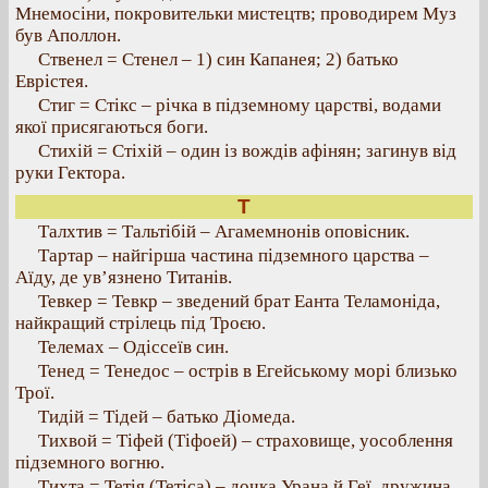
Мнемосіни, покровительки мистецтв; проводирем Муз
був Аполлон.
Ственел = Стенел – 1) син Капанея; 2) батько
Еврістея.
Стиг = Стікс – річка в підземному царстві, водами
якої присягаються боги.
Стихій = Стіхій – один із вождів афінян; загинув від
руки Гектора.
Т
Талхтив = Тальтібій – Агамемнонів оповісник.
Тартар – найгірша частина підземного царства –
Аїду, де ув’язнено Титанів.
Тевкер = Тевкр – зведений брат Еанта Теламоніда,
найкращий стрілець під Троєю.
Телемах – Одіссеїв син.
Тенед = Тенедос – острів в Егейському морі близько
Трої.
Тидій = Тідей – батько Діомеда.
Тихвой = Тіфей (Тіфоей) – страховище, уособлення
підземного вогню.
Тихта = Тетія (Тетіса) – дочка Урана й Геї, дружина