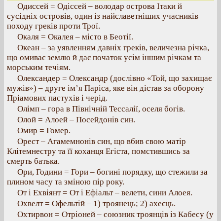
Одиссей = Одіссей – володар острова Ітаки й
сусідніх островів, один із найславетніших учасників
походу греків проти Трої.
Окаля = Окалея – місто в Беотії.
Океан – за уявленням давніх греків, величезна річка,
що омиває землю й дає початок усім іншим річкам та
морським течіям.
Олександер = Олександр (дослівно «Той, що захищає
мужів») – друге ім’я Паріса, яке він дістав за оборону
Пріамових пастухів і черід.
Олімп – гора в Північній Тессалії, оселя богів.
Олой = Алоей – Посейдонів син.
Омир = Гомер.
Орест – Агамемнонів син, що вбив свою матір
Клітемнестру та її коханця Егіста, помстившись за
смерть батька.
Ори, Години = Гори – богині порядку, що стежили за
плином часу та зміною пір року.
От і Ехвіянт = От і Ефіальт – велети, сини Алоея.
Охвелт = Офельтій – 1) троянець; 2) ахеєць.
Охтирвон = Отріоней – союзник троянців із Кабесу (у