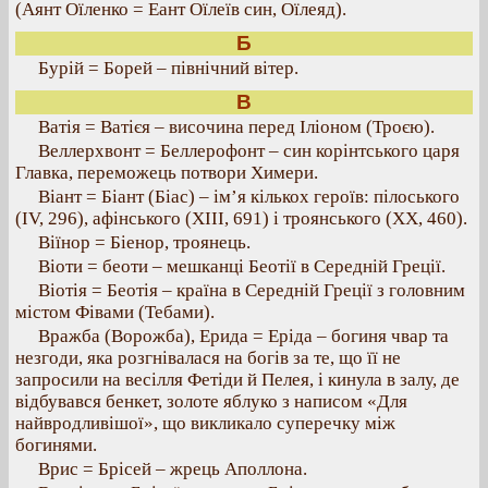
(Аянт Оїленко = Еант Оїлеїв син, Оїлеяд).
Б
Бурій = Борей – північний вітер.
В
Ватія = Ватієя – височина перед Іліоном (Троєю).
Веллерхвонт = Беллерофонт – син корінтського царя
Главка, переможець потвори Химери.
Віант = Біант (Біас) – ім’я кількох героїв: пілоського
(IV, 296), афінського (XIII, 691) і троянського (XX, 460).
Віїнор = Біенор, троянець.
Віоти = беоти – мешканці Беотії в Середній Греції.
Віотія = Беотія – країна в Середній Греції з головним
містом Фівами (Тебами).
Вражба (Ворожба), Ерида = Еріда – богиня чвар та
незгоди, яка розгнівалася на богів за те, що її не
запросили на весілля Фетіди й Пелея, і кинула в залу, де
відбувався бенкет, золоте яблуко з написом «Для
найвродливішої», що викликало суперечку між
богинями.
Врис = Брісей – жрець Аполлона.