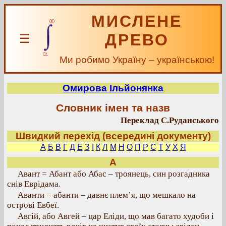
МИСЛЕНЕ
ДРЕВО
☰
Ми робимо Україну – українською!
Омирова Ільйонянка
Словник імен та назв
Переклад С.Руданського
Швидкий перехід (всередині документу)
А
Б
В
Г
Д
Е
З
І
К
Л
М
Н
О
П
Р
С
Т
У
Х
Я
А
Авант = Абант або Абас – троянець, син розгадника
снів Еврідама.
Аванти = абанти – давнє плем’я, що мешкало на
острові Евбеї.
Авгій, або Авгей – цар Еліди, що мав багато худоби і