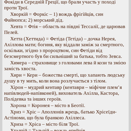
Фокіди в Середній Греції, що брали участь у поході
проти Трої.
Хворкій = Форкіс – 1) вождь фрігійців, син
Файнопса; 2) морський дід.
Хевта = Фтія – область на півдні Тессалії, де царював
Пелей.
Хетта (Хеттида) = Фетіда (Тетіда) – дочка Нерея,
Ахіллова мати; богиня, яку віддали заміж за смертного,
оскільки, згідно з пророцтвом, син Фетіди від
безсмертного був би сильніший за батька, тобто Зевса.
Химера – страховище з головами лева й кози та змією
замість хвоста.
Хири = Кери – божества смерті, що хапають людську
душу в ту мить, коли вона розлучається з тілом.
Хірон – мудрий кентавр (кентаври – міфічне плем’я
напівлюдей-напівконей), вихователь Ахілла, Кастора,
Полідевка та інших героїв.
Хорона = Коронея – місто в Беотії.
Хриз = Хріс – Аполлонів жрець, батько Хрісеїди-
Астіноми, що була бранкою Ахіллеса.
Хриза = Хріса – місто біля Трої.
Хталпій = Тальпій – вождь епейців.