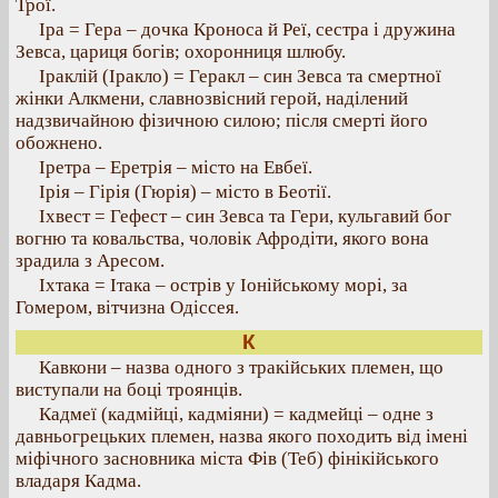
Трої.
Іра = Гера – дочка Кроноса й Реї, сестра і дружина
Зевса, цариця богів; охоронниця шлюбу.
Іраклій (Іракло) = Геракл – син Зевса та смертної
жінки Алкмени, славнозвісний герой, наділений
надзвичайною фізичною силою; після смерті його
обожнено.
Іретра – Еретрія – місто на Евбеї.
Ірія – Гірія (Гюрія) – місто в Беотії.
Іхвест = Гефест – син Зевса та Гери, кульгавий бог
вогню та ковальства, чоловік Афродіти, якого вона
зрадила з Аресом.
Іхтака = Ітака – острів у Іонійському морі, за
Гомером, вітчизна Одіссея.
К
Кавкони – назва одного з тракійських племен, що
виступали на боці троянців.
Кадмеї (кадмійці, кадміяни) = кадмейці – одне з
давньогрецьких племен, назва якого походить від імені
міфічного засновника міста Фів (Теб) фінікійського
владаря Кадма.