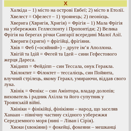
Х
Халкіда – 1) місто на острові Евбеї; 2) місто в Етолії.
Хвелест = Офелест – 1) троянець; 2) пеонієць.
Хверига (Хвригія, Хригія) = Фрігія – 1) Мала Фрігія
на узбережжях Геллеспонту і Пропонтіди; 2) Велика
Фрігія на берегах річки Сангарії всередині Малої Азії.
Хвериги (хриги) = фрігійці, фрігіяни.
Хвів = Феб («осяйний») – друге ім’я Аполлона.
Хвігій та Ідій = Фегей та Ідей – сини Гефестового
жерця Дареса.
Хвідипп = Фейдіпп – син Тессала, онук Геракла.
Хвілоктит = Філоктет – тессалієць, син Пойянта,
влучний стрілець, якому Геракл, умираючи, віддав свого
лука.
Хвінік = Фенікс – син Амінтора, владар долопів;
вихователь і радник Ахілла та його супутник у
Троянській війні.
Хвініки = фінікійці, фінікіяни – народ, що заселяв
Ханаан – північну частину східного узбережжя
Середземного моря (нині – Ліван і Сірія).
Хвоки (хвокіяни) = фокейці, фокеяни – мешканці