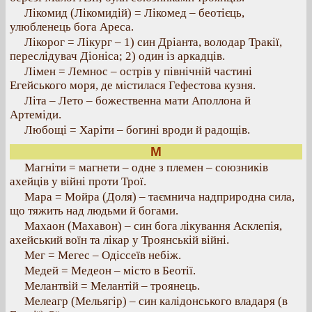
Лікомид (Лікомидій) = Лікомед – беотієць,
улюбленець бога Ареса.
Лікорог = Лікург – 1) син Дріанта, володар Тракії,
переслідувач Діоніса; 2) один із аркадців.
Лімен = Лемнос – острів у північній частині
Егейського моря, де містилася Гефестова кузня.
Літа – Лето – божественна мати Аполлона й
Артеміди.
Любощі = Харіти – богині вроди й радощів.
М
Магніти = магнети – одне з племен – союзників
ахейців у війні проти Трої.
Мара = Мойра (Доля) – таємнича надприродна сила,
що тяжить над людьми й богами.
Махаон (Махавон) – син бога лікування Асклепія,
ахейський воїн та лікар у Троянській війні.
Мег = Мегес – Одіссеїв небіж.
Медей = Медеон – місто в Беотії.
Мелантвій = Мелантій – троянець.
Мелеагр (Мельягір) – син калідонського владаря (в