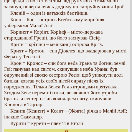
що зрадила його з Егістом, від рук якого Агамемнон
загинув, повертаючись додому після зруйнування Трої.
Клоній – один із ватажків беотійців.
Коон = Кос – острів в Егейському морі біля
узбережжя Малої Азії.
Коринхт = Корінт, Корінф – місто-держава
стародавньої Греції, що його заснував Сісіф.
Крити = крітяни – мешканці острова Кріту.
Крихт = Кретон – син Діоклея, що владарював у місті
Ферах у Тессалії.
Крон = Кронос – син бога неба Урана та богині землі
Геї; панував над світом, скинувши з неба Урана; був
одружений зі своєю сестрою Реєю; щоб уникнути долі
батька, ковтав усіх своїх дітей одразу після їх
народження. Тільки Зевса Рея хитрощами врятувала.
Згодом Зевс переміг батька, визволив з його утроби
братів та сестер і став володарем світу, скинувши
Кроноса в Тартар.
Ксантв (Ксанхт) = Ксант – (Жовта) річка в Малій Азії;
інакше Скамандр.
Курити = курети – плем’я в Етолії.