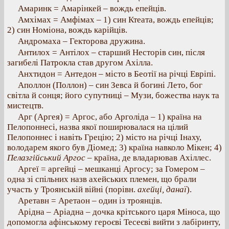
Амаринк = Амарінкей – вождь епейців.
Амхімах = Амфімах – 1) син Ктеата, вождь епейців;
2) син Номіона, вождь карійців.
Андромаха – Гекторова дружина.
Антилох = Антілох – старший Несторів син, після
загибелі Патрокла став другом Ахілла.
Анхтидон = Антедон – місто в Беотії на річці Евріпі.
Аполлон (Поллон) – син Зевса й богині Лето, бог
світла й сонця; його супутниці – Музи, божества наук та
мистецтв.
Арг (Аргея) = Аргос, або Арголіда – 1) країна на
Пелопоннесі, назва якої поширювалася на цілий
Пелопоннес і навіть Грецію; 2) місто на річці Інаху,
володарем якого був Діомед; 3) країна навколо Мікен; 4)
Пелазгійський Аргос
– країна, де владарював Ахіллес.
Аргеї = аргейці – мешканці Аргосу; за Гомером –
одна зі спільних назв ахейських племен, що брали
участь у Троянській війні (порівн.
ахейці, данаї
).
Аретавн = Аретаон – один із троянців.
Арідна – Аріадна – дочка крітського царя Міноса, що
допомогла афінському героєві Тесеєві вийти з лабіринту,