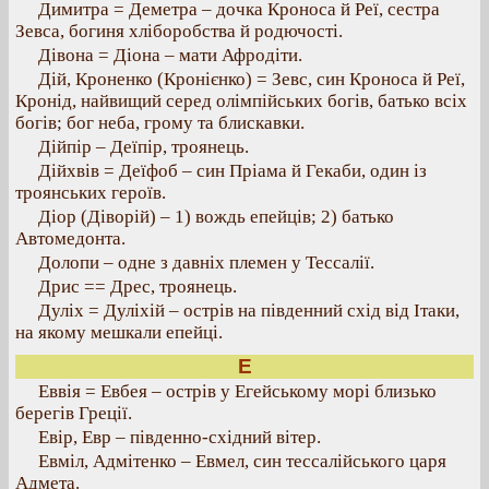
Димитра = Деметра – дочка Кроноса й Реї, сестра
Зевса, богиня хліборобства й родючості.
Дівона = Діона – мати Афродіти.
Дій, Кроненко (Кронієнко) = Зевс, син Кроноса й Реї,
Кронід, найвищий серед олімпійських богів, батько всіх
богів; бог неба, грому та блискавки.
Дійпір – Деїпір, троянець.
Дійхвів = Деїфоб – син Пріама й Гекаби, один із
троянських героїв.
Діор (Діворій) – 1) вождь епейців; 2) батько
Автомедонта.
Долопи – одне з давніх племен у Тессалії.
Дрис == Дрес, троянець.
Дуліх = Дуліхій – острів на південний схід від Ітаки,
на якому мешкали епейці.
Е
Еввія = Евбея – острів у Егейському морі близько
берегів Греції.
Евір, Евр – південно-східний вітер.
Евміл, Адмітенко – Евмел, син тессалійського царя
Адмета.