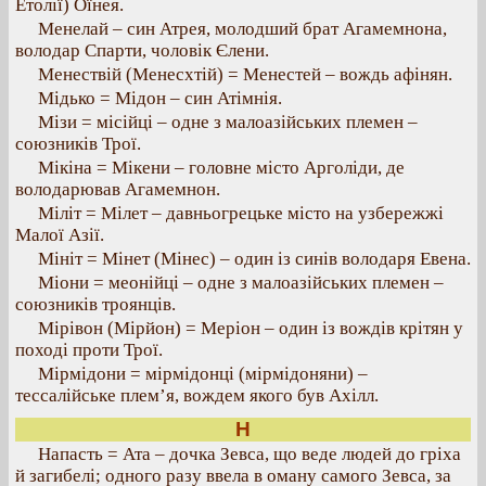
Етолії) Оїнея.
Менелай – син Атрея, молодший брат Агамемнона,
володар Спарти, чоловік Єлени.
Менествій (Менесхтій) = Менестей – вождь афінян.
Мідько = Мідон – син Атімнія.
Мізи = місійці – одне з малоазійських племен –
союзників Трої.
Мікіна = Мікени – головне місто Арголіди, де
володарював Агамемнон.
Міліт = Мілет – давньогрецьке місто на узбережжі
Малої Азії.
Мініт = Мінет (Мінес) – один із синів володаря Евена.
Міони = меонійці – одне з малоазійських племен –
союзників троянців.
Мірівон (Мірйон) = Меріон – один із вождів крітян у
поході проти Трої.
Мірмідони = мірмідонці (мірмідоняни) –
тессалійське плем’я, вождем якого був Ахілл.
Н
Напасть = Ата – дочка Зевса, що веде людей до гріха
й загибелі; одного разу ввела в оману самого Зевса, за