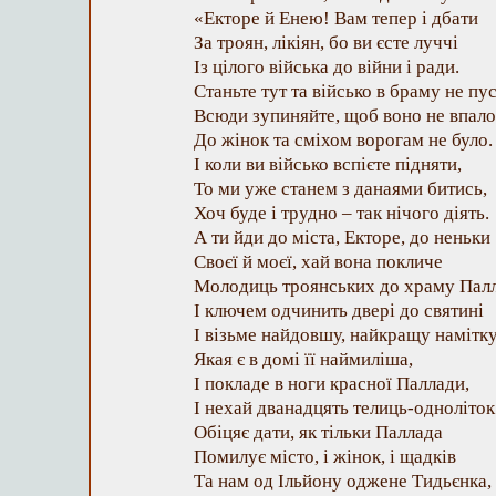
«Екторе й Енею! Вам тепер і дбати
За троян, лікіян, бо ви єсте луччі
Із цілого війська до війни і ради.
Станьте тут та військо в браму не пу
Всюди зупиняйте, щоб воно не впало
До жінок та сміхом ворогам не було.
І коли ви військо вспієте підняти,
То ми уже станем з данаями битись,
Хоч буде і трудно – так нічого діять.
А ти йди до міста, Екторе, до неньки
Своєї й моєї, хай вона покличе
Молодиць троянських до храму Пал
І ключем одчинить двері до святині
І візьме найдовшу, найкращу намітку
Якая є в домі її наймиліша,
І покладе в ноги красної Паллади,
І нехай дванадцять телиць-одноліток
Обіцяє дати, як тільки Паллада
Помилує місто, і жінок, і щадків
Та нам од Ільйону оджене Тидьєнка,