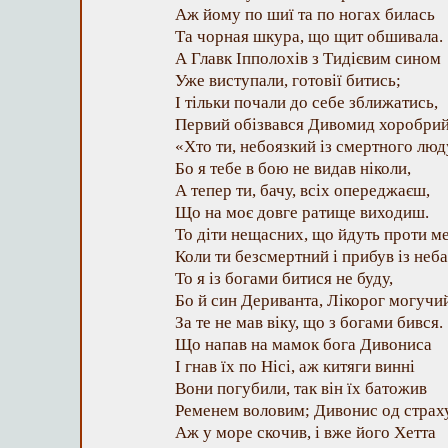
Аж йому по шиї та по ногах билась
Та чорная шкура, що щит обшивала.
А Главк Іпполохів з Тидієвим сином
Уже виступали, готовії битись;
І тільки почали до себе зближатись,
Первий обізвався Дивомид хоробрий
«Хто ти, небоязкий із смертного люд
Бо я тебе в бою не видав ніколи,
А тепер ти, бачу, всіх опереджаєш,
Що на моє довге ратище виходиш.
То діти нещасних, що йдуть проти ме
Коли ти безсмертний і прибув із неба
То я із богами битися не буду,
Бо й син Дериванта, Лікорог могучи
За те не мав віку, що з богами бився.
Що напав на мамок бога Дивониса
І гнав їх по Нісі, аж китяги винні
Вони погубили, так він їх батожив
Ременем воловим; Дивонис од страх
Аж у море скочив, і вже його Хетта