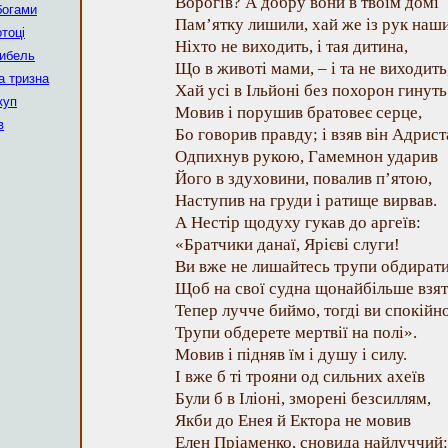
Ворогів? А добру вони в твоїм домі
богами
Пам’ятку лишили, хай же із рук наш
отоці
Ніхто не виходить, і тая дитина,
гибель
Що в животі мами, – і та не виходить
а тризна
Хай усі в Ільйоні без похорон гинуть
куп
Мовив і порушив братовеє серце,
в
Бо говорив правду; і взяв він Адрист
Одпихнув рукою, Гамемнон ударив
Його в здуховини, повалив п’ятою,
Наступив на груди і ратище вирвав.
А Нестір щодуху гукав до аргеїв:
«Братчики данаї, Ярієві слуги!
Ви вже не лишайтесь трупи обдирати
Щоб на свої судна щонайбільше взя
Тепер лучче биймо, тогді ви спокійн
Трупи обдерете мертвії на полі».
Мовив і підняв їм і душу і силу.
І вже б ті трояни од сильних ахеїв
Були б в Іліоні, зморені безсиллям,
Якби до Енея й Ектора не мовив
Елен Пріаменко, сновида найлуччий: