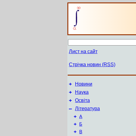
Лист на сайт
Стрічка новин (RSS)
+
Новини
+
Наука
+
Освіта
–
Література
+
А
+
Б
+
В