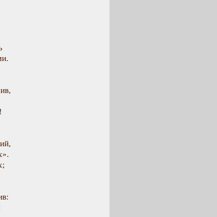
ь
ми.
ив,
!
ий,
х».
х;
ч
ив:
и