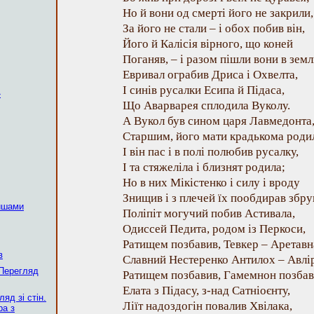
Но й вони од смерті його не закрили,
За його не стали – і обох побив він,
Його й Калісія вірного, що коней
Поганяв, – і разом пішли вони в зем
Евривал ограбив Дриса і Охвелта,
І синів русалки Есипа й Підаса,
»
Що Аварварея сплодила Вуколу.
А Вукол був сином царя Лавмедонта
Старшим, його мати крадькома роди
І він пас і в полі полюбив русалку,
І та стяжеліла і близнят родила;
Но в них Мікістенко і силу і вроду
Знищив і з плечей їх пообдирав збру
ишами
Поліпіт могучий побив Астивала,
Одиссей Педита, родом із Перкоси,
Ратищем позбавив, Тевкер – Аретавн
в
Славний Нестеренко Антилох – Авлі
 Перегляд
Ратищем позбавив, Гамемнон позба
Елата з Підасу, з-над Сатніоєнту,
ляд зі стін.
Ліїт надоздогін повалив Хвілака,
ра з