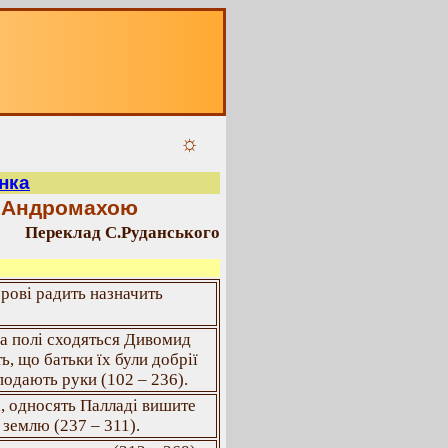
☼
нка
з Андромахою
Переклад С.Руданського
орові радить назначить
 на полі сходяться Дивомид
ь, що батьки їх були добрії
подають руки (102 – 236).
а, односять Палладі вишите
 землю (237 – 311).