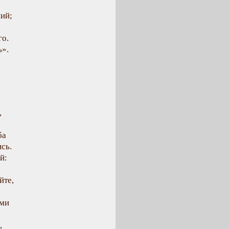
ший;
го.
ь».
,
ба
ись.
й:
йте,
ами
,