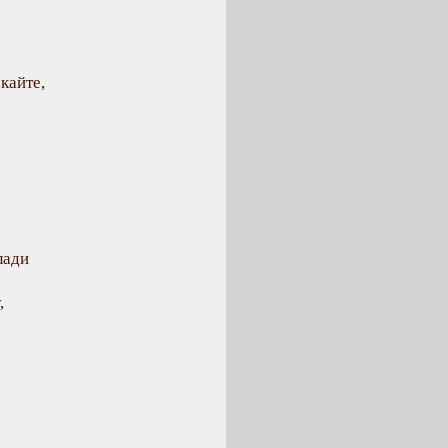
скайте,
лади
,