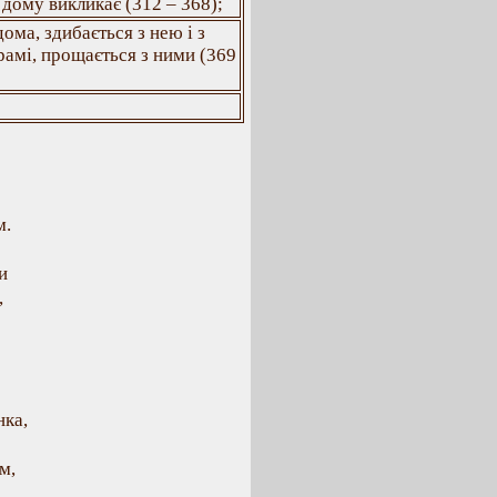
 дому викликає (312 – 368);
вдома, здибається з нею і з
рамі, прощається з ними (369
м.
и
,
нка,
м,