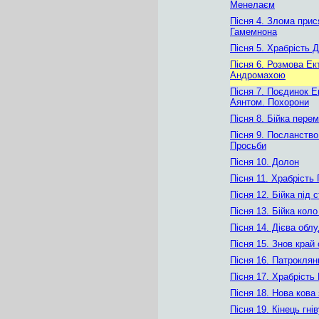
Менелаєм
Пісня 4. Злома прис
Гамемнона
Пісня 5. Храбрість 
Пісня 6. Розмова Ек
Андромахою
Пісня 7. Поєдинок Е
Аянтом. Похорони
Пісня 8. Бійка перем
Пісня 9. Посланство
Просьби
Пісня 10. Долон
Пісня 11. Храбрість
Пісня 12. Бійка під 
Пісня 13. Бійка кол
Пісня 14. Дієва обл
Пісня 15. Знов край 
Пісня 16. Патроклян
Пісня 17. Храбрість
Пісня 18. Нова кова 
Пісня 19. Кінець гні