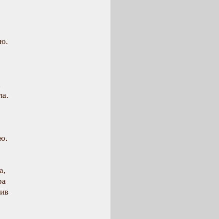
лю.
,
ла.
ю.
а,
ра
вив