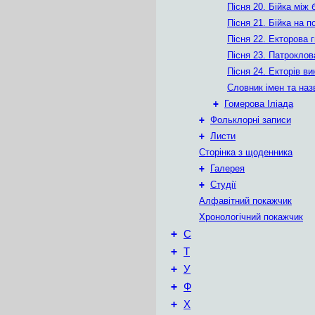
Пісня 20. Бійка між 
Пісня 21. Бійка на п
Пісня 22. Екторова 
Пісня 23. Патроклов
Пісня 24. Екторів ви
Словник імен та наз
+
Гомерова Іліада
+
Фольклорні записи
+
Листи
Сторінка з щоденника
+
Галерея
+
Студії
Алфавітний покажчик
Хронологічний покажчик
+
С
+
Т
+
У
+
Ф
+
Х