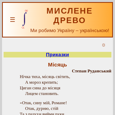
МИСЛЕНЕ
ДРЕВО
☰
Ми робимо Україну – українською!
☼
Приказки
Місяць
Степан Руданський
Нічка тиха, місяць світить,
А мороз крепить;
Циган сина до місяця
Лицем становить.
«Отак, сину мій, Романе!
Отак, дурню, стій
Та з пазухи вийми руки,