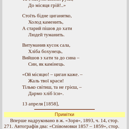
До місяця грій!..»
Стоїть бідне циганятко,
Холод каменить,
А старий пішов до хати
Людей туманить.
Витуманив кусок сала,
Хліба бохунець,
Вийшов з хати та до сина –
Син, як камінець.
«Ой місяцю! – циган каже. –
Жаль твої краси!
Тілько світиш, та не грієш, –
Дармо хліб їси».
13 апреля [1858],
Примітки
Вперше надруковано в ж. «Зоря», 1893, ч. 14, стор.
271. Автографів два: «Співомовки 1857 – 1859», стор.