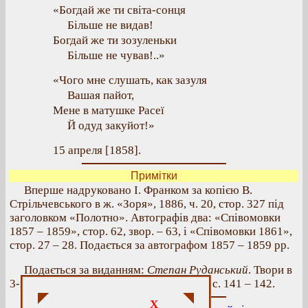
«Богдай же ти світа-сонця
Більше не видав!
Богдай же ти зозуленьки
Більше не чував!..»
«Чого мне слушать, как зазуля
Вашая пайот,
Мене в матушке Расеї
Й одуд закуйот!»
15 апреля [1858].
Примітки
Вперше надруковано І. Франком за копією В.
Стрільчевського в ж. «Зоря», 1886, ч. 20, стор. 327 під
заголовком «Полотно». Автографів два: «Співомовки
1857 – 1859», стор. 62, звор. – 63, і «Співомовки 1861»,
стор. 27 – 28. Подається за автографом 1857 – 1859 рр.
Подається за виданням:
Степан Руданський
. Твори в
3-х тт. – К.: Наукова думка, 1972 р., т. 1, с. 141 – 142.
X