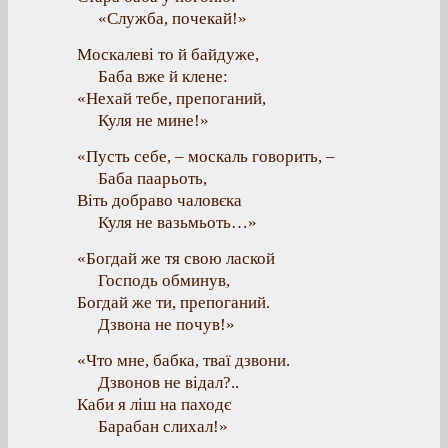
«Служба, почекай!»
Москалеві то й байдуже,
Баба вже й клене:
«Нехай тебе, препоганий,
Куля не мине!»
«Пусть себе, – москаль говорить, –
Баба паарьоть,
Віть добраво чаловєка
Куля не вазьмьоть…»
«Богдай же тя свою лаской
Господь обминув,
Богдай же ти, препоганий.
Дзвона не почув!»
«Что мне, бабка, тваї дзвони.
Дзвонов не відал?..
Каби я ліш на паходє
Барабан слихал!»