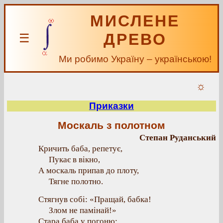
МИСЛЕНЕ
ДРЕВО
☰
Ми робимо Україну – українською!
☼
Приказки
Москаль з полотном
Степан Руданський
Кричить баба, репетує,
Пукає в вікно,
А москаль припав до плоту,
Тягне полотно.
Стягнув собі: «Пращай, бабка!
Злом не памінай!»
Стара баба у погоню: