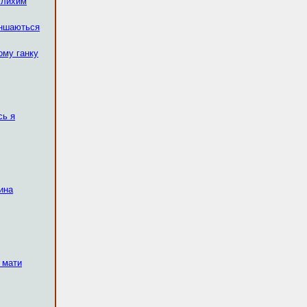
 лихим
еншаються
ому ганку
сь я
ина
 мати