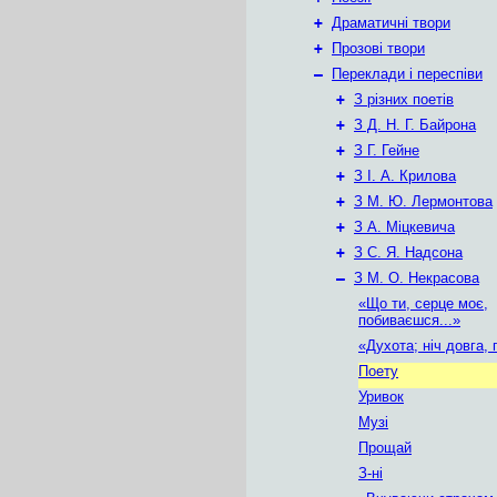
+
Драматичні твори
+
Прозові твори
–
Переклади і переспіви
+
З різних поетів
+
З Д. Н. Г. Байрона
+
З Г. Гейне
+
З I. А. Крилова
+
З М. Ю. Лермонтова
+
З А. Міцкевича
+
З С. Я. Надсона
–
З М. О. Некрасова
«Що ти, серце моє,
побиваєшся...»
«Духота; ніч довга, 
Поету
Уривок
Музі
Прощай
З-ні