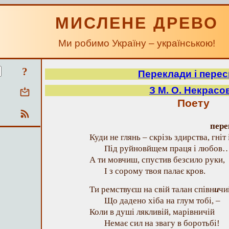
МИСЛЕНЕ ДРЕВО
Ми робимо Україну – українською!
?
Переклади і перес
З М. О. Некрасо
Поету
пере
Куди не глянь – скрізь здирства, гніт 
Під руйновйщем праця і любов
А ти мовчиш, спустив безсило руки,
І з сорому твоя палає кров.
Ти ремствуєш на свій талан співн
и
чи
Що дадено хіба на глум тобі, –
Коли в душі лякливій, марівничій
Немає сил на звагу в боротьбі!