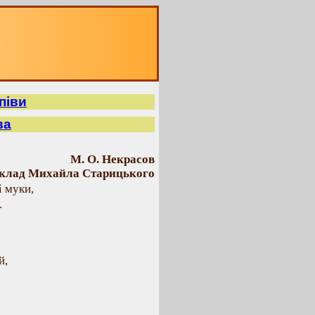
піви
ва
М. О. Некрасов
клад Михайла Старицького
і муки,
…
й,