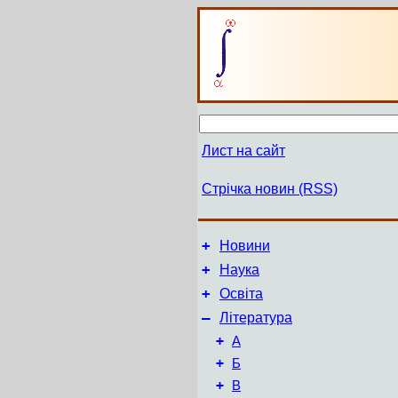
Лист на сайт
Стрічка новин (RSS)
+
Новини
+
Наука
+
Освіта
–
Література
+
А
+
Б
+
В