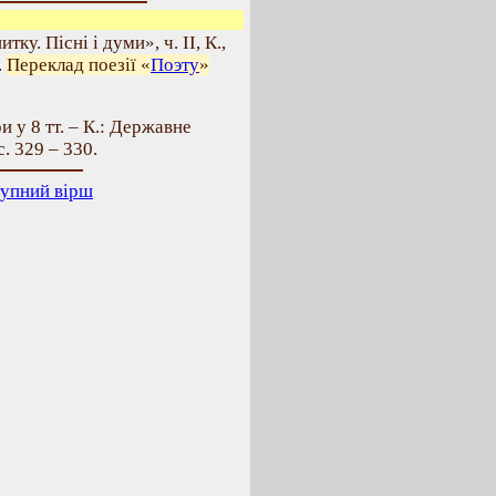
у. Пісні і думи», ч. II, К.,
.
Переклад поезії «
Поэту
»
и у 8 тт. – К.: Державне
с. 329 – 330.
упний вірш