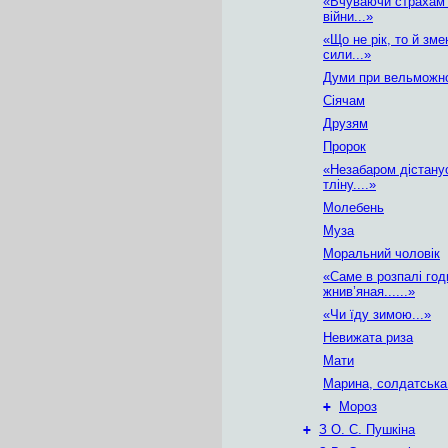
«Вчуваючи страхам
війни...»
«Що не рік, то й зм
сили...»
Думи при вельможн
Сіячам
Друзям
Пророк
«Незабаром дістану
тліну....»
Молебень
Муза
Моральний чоловік
«Саме в розпалі год
жнив’яная......»
«Чи їду зимою...»
Невижата риза
Мати
Марина, солдатська
+
Мороз
+
З О. С. Пушкіна