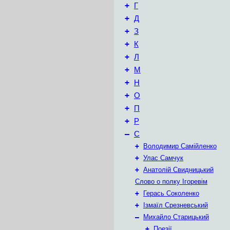
+
Г
+
Д
+
З
+
К
+
Л
+
М
+
Н
+
О
+
П
+
Р
–
С
+
Володимир Самійленко
+
Улас Самчук
+
Анатолій Свидницький
Слово о полку Ігоревім
+
Герась Соколенко
+
Ізмаїл Срезневський
–
Михайло Старицький
+
Поезії