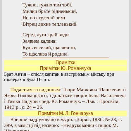
Тужно, тужно там тобі,
Милий брате рідненький,
Но по студеній зимі
Вітрец дихне тепленький.
Серед луга край води
Заявила калина;
Будь веселий, щаслив ти,
То щаслива й родина.
Примітки
Примітки Ю. Романчука
Брат Антін – опісля капітан в австрійськім війську при
піонерах в Буда-Пешті.
Подається за виданням
: Твори Маркіяна Шашкевича і
Якова Головацького, з додатком творів Івана Вагилевича
і Тимка Падури / ред. Ю. Романчук. – Льв. : Просвіта,
1913 р., с. 24 – 25.
Примітки М. Л. Гончарука
Вперше надруковано в журн. «Зоря», 1886, № 23, с.
399, в замітці під назвою: «Недрукований стишок М.