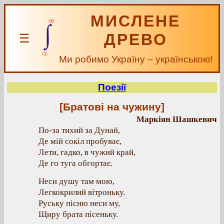
МИСЛЕНЕ
ДРЕВО
☰
Ми робимо Україну – українською!
Поезії
[Братові на чужину]
Маркіян Шашкевич
По-за тихий за Дунай,
Де мій сокіл пробуває,
Лети, гадко, в чужий край,
Де го туга обгортає.
Неси душу там мою,
Легкокрилий вітроньку.
Руську пісню неси му,
Щиру брата пісеньку.