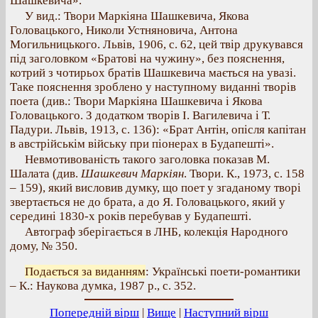
Шашкевича».
У вид.: Твори Маркіяна Шашкевича, Якова
Головацького, Николи Устняновича, Антона
Могильницького. Львів, 1906, с. 62, цей твір друкувався
під заголовком «Братові на чужину», без пояснення,
котрий з чотирьох братів Шашкевича мається на увазі.
Таке пояснення зроблено у наступному виданні творів
поета (див.: Твори Маркіяна Шашкевича і Якова
Головацького. З додатком творів І. Вагилевича і Т.
Падури. Львів, 1913, с. 136): «Брат Антін, опісля капітан
в австрійськім війську при піонерах в Будапешті».
Невмотивованість такого заголовка показав М.
Шалата (див.
Шашкевич Маркіян
. Твори. К., 1973, с. 158
– 159), який висловив думку, що поет у згаданому творі
звертається не до брата, а до Я. Головацького, який у
середині 1830-х років перебував у Будапешті.
Автограф зберігається в ЛНБ, колекція Народного
дому, № 350.
Подається за виданням
: Українські поети-романтики
– К.: Наукова думка, 1987 р., с. 352.
Попередній вірш
|
Вище
|
Наступний вірш