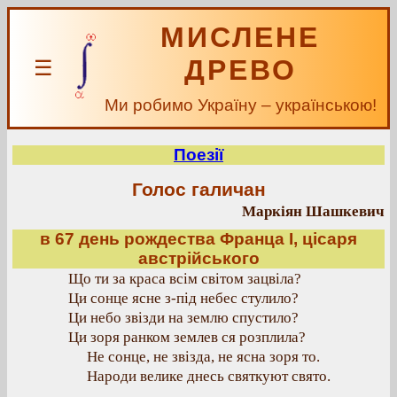
МИСЛЕНЕ
ДРЕВО
☰
Ми робимо Україну – українською!
Поезії
Голос галичан
Маркіян Шашкевич
в 67 день рождества Франца І, цісаря
австрійського
Що ти за краса всім світом зацвіла?
Ци сонце ясне з-під небес стулило?
Ци небо звізди на землю спустило?
Ци зоря ранком землев ся розплила?
Не сонце, не звізда, не ясна зоря то.
Народи велике днесь святкуют свято.