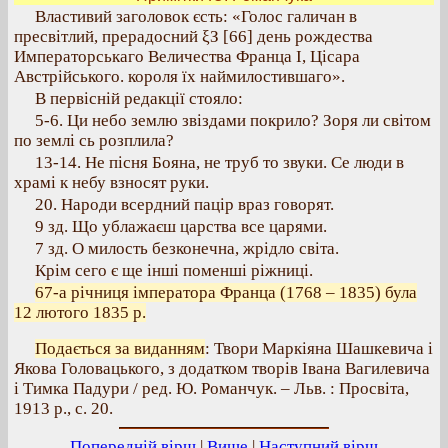
Властивий заголовок єсть: «Голос галичан в
пресвітлий, прерадосний ξЗ [66] день рождества
Императорськаго Величества Франца І, Цісара
Австрійського. короля їх наймилостившаго».
В первісній редакції стояло:
5-6. Ци небо землю звіздами покрило? Зоря ли світом
по землі сь розплила?
13-14. Не пісня Бояна, не труб то звуки. Се люди в
храмі к небу взносят руки.
20. Народи всердний пацір враз говорят.
9 зд. Що ублажаєш царства все царями.
7 зд. О милость безконечна, жрідло світа.
Крім сего є ще інші поменші ріжниці.
67-а річниця імператора Франца (1768 – 1835) була
12 лютого 1835 р.
Подається за виданням
: Твори Маркіяна Шашкевича і
Якова Головацького, з додатком творів Івана Вагилевича
і Тимка Падури / ред. Ю. Романчук. – Льв. : Просвіта,
1913 р., с. 20.
Попередній вірш
|
Вище
|
Наступний вірш