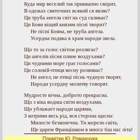
Куда мир веселий так приквапно скорит,
В одежах святочних всякий ся являє?
Ци труба ангела світ на суд скликає?
Ци Боян віщий князям пісні творит?
Не пісні Бояна, не труба ангела.
Усердна подяка в храм народи звела.
Що то за голос світом розлягає?
Ци ангелів пісня плине воздухами?
Ци чудними море грає голосами?
Ци соловій-птиця весну розвиває?
Не ангел, не птиці піснь чудную творят,
Народи усердну молитву говорят.
Мудросте вічна, доброто прекрасна.
Що з віка водиш світи воздухами,
Що ублажает народи царями,
З котрими весь рід, вся сторона щасна:
Милосте безконечна. Ти жерело світа,
Ще царем Францішком в многа тіш нас літа!
Примітки Ю. Романчука