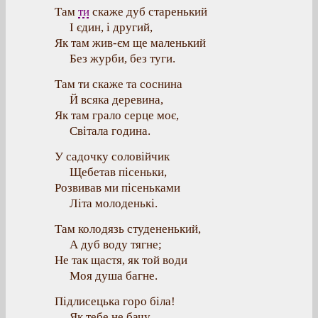
Там
ти
скаже дуб старенький
І єдин, і другий,
Як там жив-єм ще маленький
Без журби, без туги.
Там ти скаже та соснина
Й всяка деревина,
Як там грало серце моє,
Світала година.
У садочку соловійчик
Щебетав пісеньки,
Розвивав ми пісеньками
Літа молоденькі.
Там колодязь студененький,
А дуб воду тягне;
Не так щастя, як той води
Моя душа багне.
Підлисецька горо біла!
Як тебе не бачу,