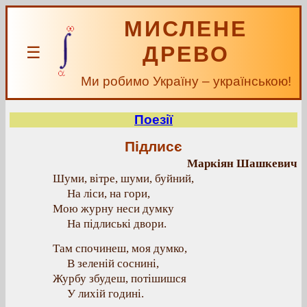
МИСЛЕНЕ
ДРЕВО
☰
Ми робимо Україну – українською!
Поезії
Підлисє
Маркіян Шашкевич
Шуми, вітре, шуми, буйний,
На ліси, на гори,
Мою журну неси думку
На підлиські двори.
Там спочинеш, моя думко,
В зеленій соснині,
Журбу збудеш, потішишся
У лихій годині.