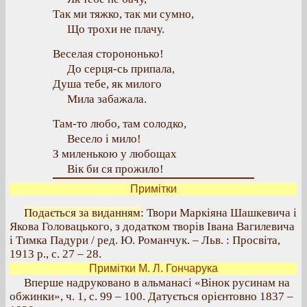
Так ми тяжко, так ми сумно,
Що трохи не плачу.
Веселая сторононько!
До серця-сь припала,
Душа тебе, як милого
Мила забажала.
Там-то любо, там солодко,
Весело і мило!
З миленькою у любощах
Вік би ся прожило!
Примітки
Подається за виданням
: Твори Маркіяна Шашкевича і
Якова Головацького, з додатком творів Івана Вагилевича
і Тимка Падури / ред. Ю. Романчук. – Льв. : Просвіта,
1913 р., с. 27 – 28.
Примітки М. Л. Гончарука
Вперше надруковано в альманасі «Вінок русинам на
обжинки», ч. 1, с. 99 – 100. Датується орієнтовно 1837 –