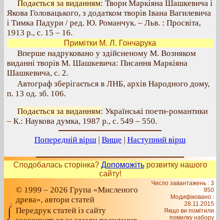
Подається за виданням
: Твори Маркіяна Шашкевича і
Якова Головацького, з додатком творів Івана Вагилевича
і Тимка Падури / ред. Ю. Романчук. – Льв. : Просвіта,
1913 р., с. 15 – 16.
Примітки М. Л. Гончарука
Вперше надруковано у здійсненому М. Возняком
виданні творів М. Шашкевича: Писання Маркіяна
Шашкевича, с. 2.
Автограф зберігається в ЛНБ, архів Народного дому,
п. 13 од. зб. 106.
Подається за виданням
: Українські поети-романтики
– К.: Наукова думка, 1987 р., с. 549 – 550.
Попередній вірш
|
Вище
|
Наступний вірш
Сподобалась сторінка?
Допоможіть
розвитку нашого
сайту!
Число завантажень : 3
© 1999 – 2026 Група «Мисленого
950
Модифіковано :
древа», автори статей
28.11.2015
Передрук статей із сайту
Якщо ви помітили
помилку набору