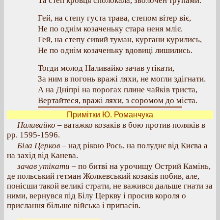
Та степ кровця сполокала, зволочен трупами.
Гей, на степу густа трава, степом вітер віє,
Не по однім козаченьку стара неня мліє.
Гей, на степу сивий туман, кургани курились,
Не по однім козаченьку вдовиці лишились.
Тогди молод Наливайко зачав утікати,
За ним в погонь вражі ляхи, не могли здігнати.
А на Дніпрі на порогах плине чайків триста,
Вертайтеся, вражі ляхи, з соромом до міста.
Примітки Ю. Романчука
Наливайко
– ватажко козаків в бою против поляків в
рр. 1595-1596.
Біла Церков
– над рікою Рось, на полуднє від Києва а
на захід від Канева.
зачав утікати
– по битві на урочищу Острий Камінь,
де польський гетман Жолкевський козаків побив, але,
понісши такой великі страти, не важився дальше гнати за
ними, вернувся під Білу Церкву і просив короля о
прислання більше війська і припасів.