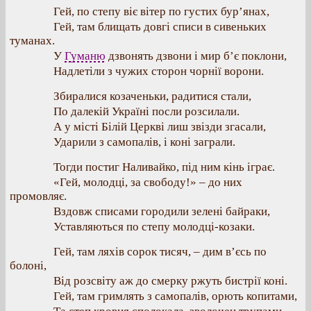
Гей, по степу віє вітер по густих бур’янах,
Гей, там блищать довгі списи в сивеньких
туманах.
У
Гуманю
дзвонять дзвони і мир б’є поклони,
Надлетіли з чужих сторон чорнії ворони.
Збиралися козаченьки, радитися стали,
По далекій Україні посли розсилали.
А у місті Білій Церкві лиш звізди згасали,
Ударили з самопалів, і коні заграли.
Тогди постиг Наливайко, під ним кінь іграє.
«Гей, молодці, за свободу!» – до них
промовляє.
Вздовж списами городили зелені байраки,
Уставляються по степу молодці-козаки.
Гей, там ляхів сорок тисяч, – дим в’єсь по
болоні,
Від розсвіту аж до смерку ржуть бистрії коні.
Гей, там гримлять з самопалів, орють копитами,