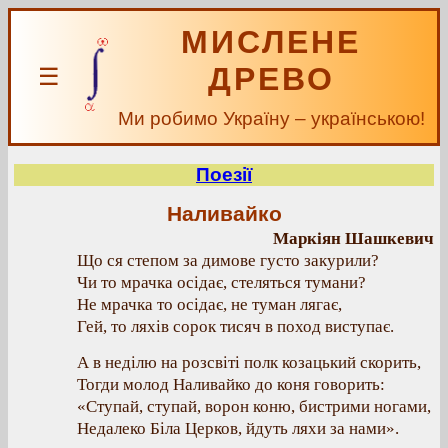
МИСЛЕНЕ
ДРЕВО
☰
Ми робимо Україну – українською!
Поезії
Наливайко
Маркіян Шашкевич
Що ся степом за димове густо закурили?
Чи то мрачка осідає, стеляться тумани?
Не мрачка то осідає, не туман лягає,
Гей, то ляхів сорок тисяч в поход виступає.
А в неділю на розсвіті полк козацький скорить,
Тогди молод Наливайко до коня говорить:
«Ступай, ступай, ворон коню, бистрими ногами,
Недалеко Біла Церков, йдуть ляхи за нами».