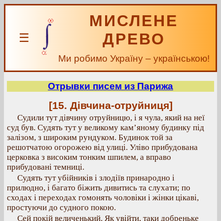
МИСЛЕНЕ
ДРЕВО
☰
Ми робимо Україну – українською!
Отрывки писем из Парижа
[15. Дівчина-отруйниця]
Судили тут дівчину отруйницю, і я чула, який на неї
суд був. Судять тут у великому кам’яному будинку під
залізом, з широким рундуком. Будинок той за
решотчатою огорожею від улиці. Уліво прибудована
церковка з високим тонким шпилем, а вправо
прибудовані темниці.
Судять тут убійників і злодіїв принародно і
прилюдно, і багато біжить дивитись та слухати; по
сходах і переходах гомонять чоловіки і жінки цікаві,
простуючи до судного покою.
Сей покій величенький. Як увійти, таки добреньке