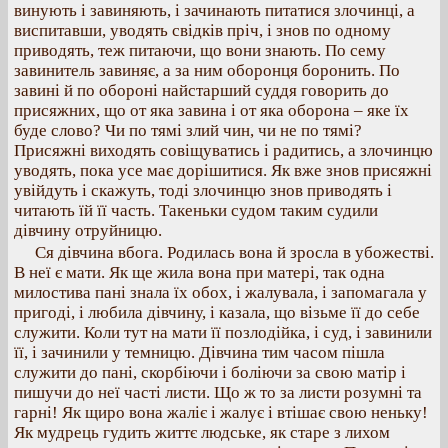
винують і завиняють, і зачинають питатися злочинці, а
виспитавши, уводять свідків пріч, і знов по одному
приводять, теж питаючи, що вони знають. По сему
завинитель завиняє, а за ним оборонця боронить. По
завині й по обороні найстарший суддя говорить до
присяжних, що от яка завина і от яка оборона – яке їх
буде слово? Чи по тямі злий чин, чи не по тямі?
Присяжні виходять совіщуватись і радитись, а злочинцю
уводять, пока усе має дорішитися. Як вже знов присяжні
увійдуть і скажуть, тоді злочинцю знов приводять і
читають їй її часть. Такеньки судом таким судили
дівчину отруйницю.
Ся дівчина вбога. Родилась вона й зросла в убожестві.
В неї є мати. Як ще жила вона при матері, так одна
милостива пані знала їх обох, і жалувала, і запомагала у
пригоді, і любила дівчину, і казала, що візьме її до себе
служити. Коли тут на мати її позлодійка, і суд, і завинили
її, і зачинили у темницю. Дівчина тим часом пішла
служити до пані, скорбіючи і боліючи за свою матір і
пишучи до неї часті листи. Що ж то за листи розумні та
гарні! Як щиро вона жаліє і жалує і втішає свою неньку!
Як мудрець гудить життє людське, як старе з лихом