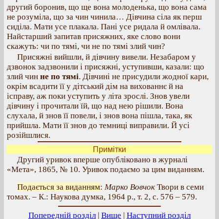
другий боронив, що ще вона молоденька, що вона сама
не розуміла, що за чин чинила… Дівчина сіла як перш
сиділа. Мати усе плакала. Пані усе ридала й омлівала.
Найстарший запитав присяжних, яке слово вони
скажуть: чи по тямі, чи не по тямі злий чин?
Присяжні вийшли, й дівчину вивели. Незабаром у
дзвонок задзвонили і присяжні, уступивши, казали: що
злий чин
не по тямі
. Дівчині не присудили жодної кари,
окрім всадити її у дітський дім на вихованнє й на
ісправу, аж поки уступить у літа зрослі. Знов увели
дівчину і прочитали їй, що над нею рішили. Вона
слухала, й знов її повели, і знов вона пішла, така, як
прийшла. Мати її знов до темниці виправили. Й усі
розійшлися.
Примітки
Другий уривок вперше опубліковано в журналі
«Мета», 1865, № 10. Уривок подаємо за цим виданням.
Подається за виданням
:
Марко Вовчок
Твори в семи
томах. – К.: Наукова думка, 1964 р., т. 2, с. 576 – 579.
Попередній розділ
|
Вище
|
Наступний розділ