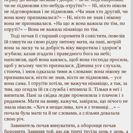
чи не підмовляв хто-небудь отруїти?» – Ні, ніхто ніколи
не підговорював і не підмовляв. «Чи знав хто другий, чи
вона кому признавалася?» – Ні, ніхто не знав і нікому
вона не признавалася. «На що ж вона важила по тім, по
отруті?» – Вона не важила нінавіщо по тім.
Тоді почав її старший соромити й совістити, повелів
їй глянути на свою рідну питому мати, на пані, котрій
вона за ласку та за добрість віку вкоротила і здоров’я
згубила; казав згадати і праведного бога на небі;
наполягав, щоб вона каялась, щоб вона господа просила,
щоб у всьому чисто призналася. Дівчина усе слухала,
стоючи, і знов одказала тими ж словами: вона нікому не
признавалася, ніхто не знав, ніхто не підмовляв, – усе
вона сама. І отруїти хотіла, не важучи нінавіщо, а так, за
тим, що огидла їй ся служба і втомила її. Тільки в неї і
випитали. Пані за свідка ледве промовляла з плачом і з
риданнєм. Мати на вияву, кажучи, завіряла, що нічого не
знала ніколи. «Хоч я нещаслива, хоч я з темниці…» –
почала була мати та й не словами, а слізьми доказала
свою річ.
Завинитель почав винуватити, а оборонця почав
боронити. Завиняв той, що аж тричі труїла день у день, а