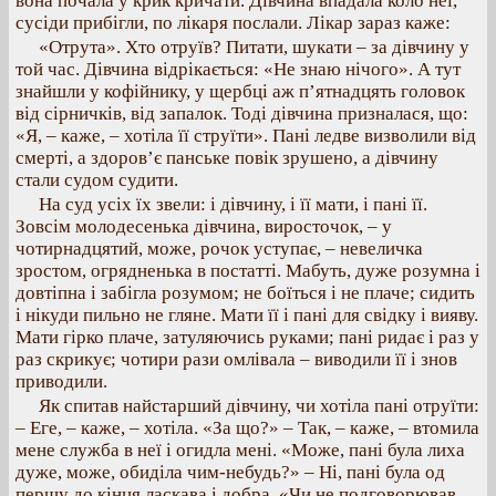
вона почала у крик кричати. Дівчина впадала коло неї,
сусіди прибігли, по лікаря послали. Лікар зараз каже:
«Отрута». Хто отруїв? Питати, шукати – за дівчину у
той час. Дівчина відрікається: «Не знаю нічого». А тут
знайшли у кофійнику, у щербці аж п’ятнадцять головок
від сірничків, від запалок. Тоді дівчина призналася, що:
«Я, – каже, – хотіла її струїти». Пані ледве визволили від
смерті, а здоров’є панське повік зрушено, а дівчину
стали судом судити.
На суд усіх їх звели: і дівчину, і її мати, і пані її.
Зовсім молодесенька дівчина, виросточок, – у
чотирнадцятий, може, рочок уступає, – невеличка
зростом, огрядненька в постатті. Мабуть, дуже розумна і
довтіпна і забігла розумом; не боїться і не плаче; сидить
і нікуди пильно не гляне. Мати її і пані для свідку і вияву.
Мати гірко плаче, затуляючись руками; пані ридає і раз у
раз скрикує; чотири рази омлівала – виводили її і знов
приводили.
Як спитав найстарший дівчину, чи хотіла пані отруїти:
– Еге, – каже, – хотіла. «За що?» – Так, – каже, – втомила
мене служба в неї і огидла мені. «Може, пані була лиха
дуже, може, обиділа чим-небудь?» – Ні, пані була од
першу до кінця ласкава і добра. «Чи не подговорював,