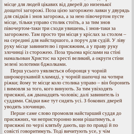
місце для людей цікавих від дверей до низенької
дощатої загорожі. Поза цією загорожею лавки у двурядь
для свідків і знов загорожа, а за нею півочертом пусте
місце, тільки управо столик стоїть, а за тим знов
півочертом-таки три сходи увишень, і знов-таки за
загорожею. Там просто три місця у кріслах за столом –
на середині для найстаршого, а поруч для судій. У ліву
руку місце завинителю і присяжним, а у праву руку
злочинці із сторожею. Поза трьома кріслами на стіні
намальован Христос на хресті великий, а округи стіни
зелені золотими бджолками.
Перш усього уявляється оборонця у чорній
широкорукавній хламиді, у чорній шапочці на чотири
ріжки; йому те місце коло столика управо – він боронить
і вимовля за того, кого винують. За тим увіходять
присяжні, аж дванадцять чоловік; далі завинитель із
суддями. Свідки вже тут сидять усі. З бокових дверей
уводять злочинцю.
Перше саме слово промовля найстарший суддя до
присяжних, чи непристоронно вони рішатимуть, а
присяжні по черзі клятьбу дають, що по правді й по
совісті говоритимуть. Тоді вичитують усе, у чім