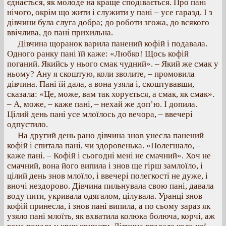
єднається, як молоде на краще сподівається. Про пані
нічого, окрім що жити і служити у пані – усе гаразд. І з
дівчини була слуга добра; до роботи згожа, до всякого
ввічлива, до пані прихильна.
Дівчина щоранок варила панений кофій і подавала.
Одного ранку пані їй каже: «Любко! Щось кофій
поганий. Якийсь у нього смак чудний». – Який же смак у
ньому? Ану я скоштую, коли зволите, – промовила
дівчина. Пані їй дала, а вона узяла і, скоштувавши,
сказала: «Це, може, вам так хорується, а смак, як смак».
– А, може, – каже пані, – нехай же доп’ю. І допила.
Цілий день пані усе млоїлось до вечора, – ввечері
одпустило.
На другий день рано дівчина знов унесла панений
кофій і спитала пані, чи здоровенька. «Полегшало, –
каже пані. – Кофій і сьогодні мені не смачний». Хоч не
смачний, вона його випила і знов ще гірш замлоїло, і
цілий день знов млоїло, і ввечері полегкості не дуже, і
вночі нездорово. Дівчина пильнувала свою пані, давала
воду пити, укривала одягалом, цілувала. Уранці знов
кофій принесла, і знов пані випила, а по сьому зараз як
узяло пані млоїть, як вхватила колюка болюча, корчі, аж