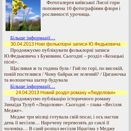
Фотогалерея київської Лисої гори
поповнена 10 фотографіями флори і
рослинності урочища.
Більше інформації…
30.04.2013 Нові фольклорні записи Ю.Федьковича
Продовжуємо публікувати фольклорні записи
Ю.Федьковича з Буковини. Сьогодні – розділ «Козацькі
пісні».
Щасливая ж та година була / Гий по горі, по високій,
повій постелився / Чому байрак не зелений? / Циганочка
та волошечка шатер будувала
Більше інформації…
24.04.2013 Новий розділ роману «Людолови»
Продовжуємо публікацію історичного роману
Зинаїди Тулуб «Людолови». Сьогодні – глава «Весілля
Медже».
Медже три місяці готувала свій посаг, і ось настав
день її весілля… Наречену перевозять до саклі її
чоловіка… В саий розпал весілля Ібрагіма з Медже