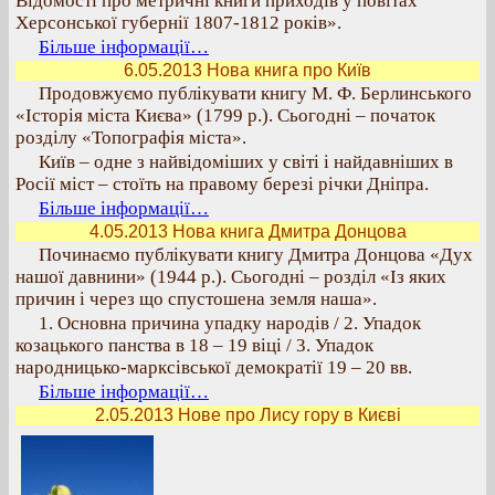
Відомості про метричні книги приходів у повітах
Херсонської губернії 1807-1812 років».
Більше інформації…
6.05.2013 Нова книга про Київ
Продовжуємо публікувати книгу М. Ф. Берлинського
«Історія міста Києва» (1799 р.). Сьогодні – початок
розділу «Топографія міста».
Київ – одне з найвідоміших у світі і найдавніших в
Росії міст – стоїть на правому березі річки Дніпра.
Більше інформації…
4.05.2013 Нова книга Дмитра Донцова
Починаємо публікувати книгу Дмитра Донцова «Дух
нашої давнини» (1944 р.). Сьогодні – розділ «Із яких
причин і через що спустошена земля наша».
1. Основна причина упадку народів / 2. Упадок
козацького панства в 18 – 19 віці / 3. Упадок
народницько-марксівської демократії 19 – 20 вв.
Більше інформації…
2.05.2013 Нове про Лису гору в Києві