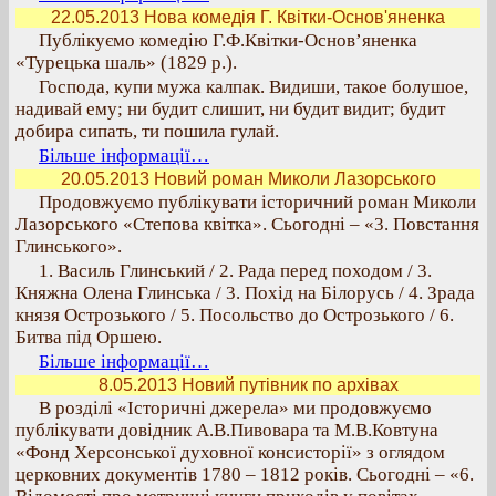
22.05.2013 Нова комедія Г. Квітки-Основ'яненка
Публікуємо комедію Г.Ф.Квітки-Основ’яненка
«Турецька шаль» (1829 р.).
Господа, купи мужа калпак. Видиши, такое болушое,
надивай ему; ни будит слишит, ни будит видит; будит
добира сипать, ти пошила гулай.
Більше інформації…
20.05.2013 Новий роман Миколи Лазорського
Продовжуємо публікувати історичний роман Миколи
Лазорського «Степова квітка». Сьогодні – «3. Повстання
Глинського».
1. Василь Глинський / 2. Рада перед походом / 3.
Княжна Олена Глинська / 3. Похід на Білорусь / 4. Зрада
князя Острозького / 5. Посольство до Острозького / 6.
Битва під Оршею.
Більше інформації…
8.05.2013 Новий путівник по архівах
В розділі «Історичні джерела» ми продовжуємо
публікувати довідник А.В.Пивовара та М.В.Ковтуна
«Фонд Херсонської духовної консисторії» з оглядом
церковних документів 1780 – 1812 років. Сьогодні – «6.