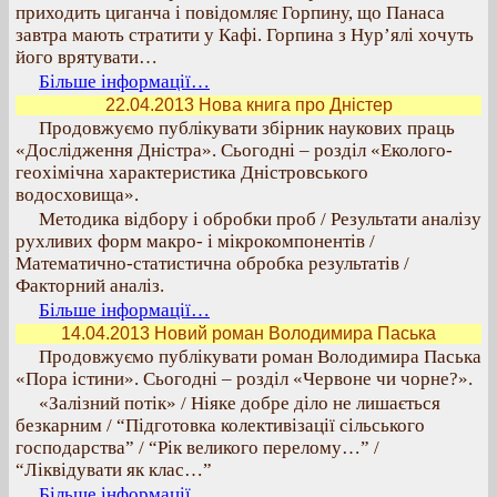
приходить циганча і повідомляє Горпину, що Панаса
завтра мають стратити у Кафі. Горпина з Нур’ялі хочуть
його врятувати…
Більше інформації…
22.04.2013 Нова книга про Дністер
Продовжуємо публікувати збірник наукових праць
«Дослідження Дністра». Сьогодні – розділ «Еколого-
геохімічна характеристика Дністровського
водосховища».
Методика відбору і обробки проб / Результати аналізу
рухливих форм макро- і мікрокомпонентів /
Математично-статистична обробка результатів /
Факторний аналіз.
Більше інформації…
14.04.2013 Новий роман Володимира Паська
Продовжуємо публікувати роман Володимира Паська
«Пора істини». Сьогодні – розділ «Червоне чи чорне?».
«Залізний потік» / Ніяке добре діло не лишається
безкарним / “Підготовка колективізації сільського
господарства” / “Рік великого перелому…” /
“Ліквідувати як клас…”
Більше інформації…