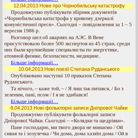
12.04.2013 Нове про Чорнобильську катастрофу
Продовжуємо публікувати збірник документів
«Чорнобильська катастрофа у кривому дзеркалі
комуністичної преси». Сьогодні – повідомлення за 1 – 5
вересня 1986 р.
Разговор шел об авариях на АЭС. В Вене
присутствовало более 500 экспертов из 45 стран, среди
них были крупнейшие специалисты по энергетике,
атомной физике, безопасности, медицине.
Більше інформації…
10.04.2013 Нові поезії Степана Руданського
Опубліковано наступні 10 приказок Степана
Руданського.
Та нічого, – каже той, – / Я лиш так питався, / Бо з
зеленим, пані, псом / І я не здибався!
Більше інформації…
8.04.2013 Нові фольклорні записи Дніпрової Чайки
Продовжуємо публікувати фольклорні записи
Дніпрової Чайки. Сьогодні – «Колядки та щедрівки».
Пане господарю, ми твого двора не минаємо / Ой
сивая та і зозулечка / Чи дома, дома хазяїн дома / Ой в