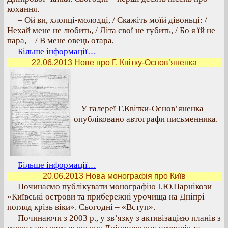
кохання.
– Ой ви, хлопці-молодці, / Скажіть моїй дівоньці: /
Нехай мене не любить, / Літа свої не губить, / Бо я їй не
пара, – / В мене овець отара,
Більше інформації…
22.06.2013 Нове про Г. Квітку-Основ’яненка
У галереї Г.Квітки-Основ’яненка
опубліковано автографи письменника.
Більше інформації…
20.06.2013 Нова монографія про Київ
Починаємо публікувати монографію І.Ю.Парнікози
«Київські острови та прибережні урочища на Дніпрі –
погляд крізь віки». Сьогодні – «Вступ».
Починаючи з 2003 р., у зв’язку з активізацією планів з