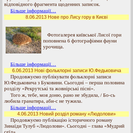
відповідного фрагмента щоденних записок.
Більше інформації…
8.06.2013 Нове про Лису гору в Києві
Фотогалерея київської Лисої гори
поповнена 6 фотографіями фауни
урочища.
Більше інформації…
6.06.2013 Нові фольклорні записи Ю.Федьковича
Продовжуємо публікувати фольклорні записи
Ю.Федьковича з Буковини. Сьогодні – перша половина
розділу «Рекрутські та жовнірські пісні».
Того ж, тебе, моя доню, рано не збудила, / Бо-сь
любила гранатира, аби-с не тужила.
Більше інформації…
4.06.2013 Новий розділ роману «Людолови»
Продовжуємо публікацію історичного роману
Зинаїди Тулуб «Людолови». Сьогодні – глава «Мудрий
сеїд».