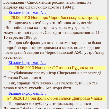
досліджень / Список видів рослин, відмічених на
відрізку від с.Заліски до с.Устя з 1994 р.
Більше інформації…
28.06.2013 Нове про Чорнобильську катастрофу
Продовжуємо публікувати збірник документів
«Чорнобильська катастрофа у кривому дзеркалі
комуністичної преси». Сьогодні – повідомлення за 11 –
15 вересня 1986 р.
По просьбе французских парламентариев они были
подробно проинформированы о мерах по ликвидации
последствий аварии на Чернобыльской АЭС, устройству
населения.
Більше інформації…
26.06.2013 Нові поезії Степана Руданського
Опубліковано поему «Ігор Сіверський» в перекладі
Степана Руданського.
І як, справді, тілу важко / Без голови бути, / То так
важко й землі Руській / Без Ігоря бути.
Більше інформації…
24.06.2013 Нові фольклорні записи Дніпрової Чайки
Продовжуємо публікувати фольклорні записи
Дніпрової Чайки. Сьогодні – перші десять пісень про