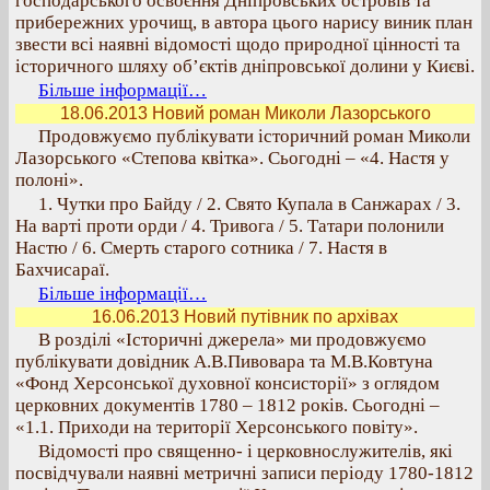
господарського освоєння Дніпровських островів та
прибережних урочищ, в автора цього нарису виник план
звести всі наявні відомості щодо природної цінності та
історичного шляху об’єктів дніпровської долини у Києві.
Більше інформації…
18.06.2013 Новий роман Миколи Лазорського
Продовжуємо публікувати історичний роман Миколи
Лазорського «Степова квітка». Сьогодні – «4. Настя у
полоні».
1. Чутки про Байду / 2. Свято Купала в Санжарах / 3.
На варті проти орди / 4. Тривога / 5. Татари полонили
Настю / 6. Смерть старого сотника / 7. Настя в
Бахчисараї.
Більше інформації…
16.06.2013 Новий путівник по архівах
В розділі «Історичні джерела» ми продовжуємо
публікувати довідник А.В.Пивовара та М.В.Ковтуна
«Фонд Херсонської духовної консисторії» з оглядом
церковних документів 1780 – 1812 років. Сьогодні –
«1.1. Приходи на території Херсонського повіту».
Відомості про священно- і церковнослужителів, які
посвідчували наявні метричні записи періоду 1780-1812