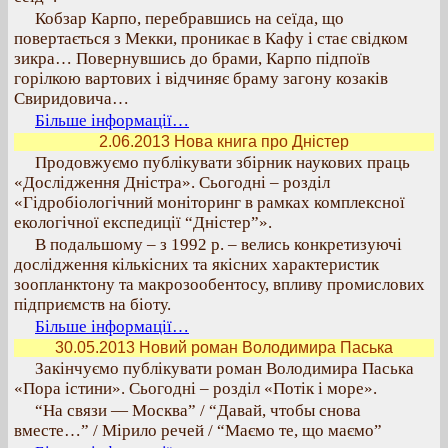
Кобзар Карпо, перебравшись на сеїда, що
повертається з Мекки, проникає в Кафу і стає свідком
зикра… Повернувшись до брами, Карпо підпоїв
горілкою вартових і відчиняє браму загону козаків
Свиридовича…
Більше інформації…
2.06.2013 Нова книга про Дністер
Продовжуємо публікувати збірник наукових праць
«Дослідження Дністра». Сьогодні – розділ
«Гідробіологічний моніторинг в рамках комплексної
екологічної експедиції “Дністер”».
В подальшому – з 1992 р. – велись конкретизуючі
дослідження кількісних та якісних характеристик
зоопланктону та макрозообентосу, впливу промислових
підприємств на біоту.
Більше інформації…
30.05.2013 Новий роман Володимира Паська
Закінчуємо публікувати роман Володимира Паська
«Пора істини». Сьогодні – розділ «Потік і море».
“На связи — Москва” / “Давай, чтобы снова
вместе…” / Мірило речей / “Маємо те, що маємо”