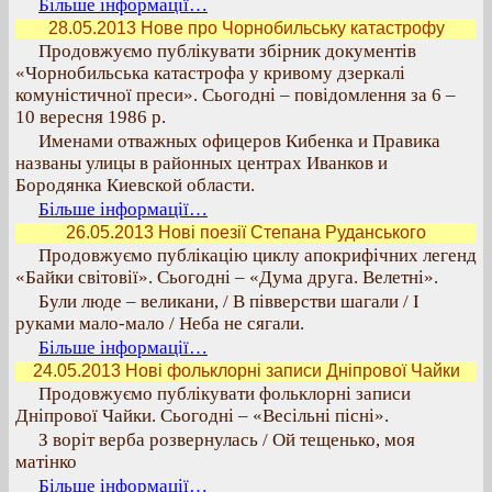
Більше інформації…
28.05.2013 Нове про Чорнобильську катастрофу
Продовжуємо публікувати збірник документів
«Чорнобильська катастрофа у кривому дзеркалі
комуністичної преси». Сьогодні – повідомлення за 6 –
10 вересня 1986 р.
Именами отважных офицеров Кибенка и Правика
названы улицы в районных центрах Иванков и
Бородянка Киевской области.
Більше інформації…
26.05.2013 Нові поезії Степана Руданського
Продовжуємо публікацію циклу апокрифічних легенд
«Байки світовії». Сьогодні – «Дума друга. Велетні».
Були люде – великани, / В півверстви шагали / І
руками мало-мало / Неба не сягали.
Більше інформації…
24.05.2013 Нові фольклорні записи Дніпрової Чайки
Продовжуємо публікувати фольклорні записи
Дніпрової Чайки. Сьогодні – «Весільні пісні».
З воріт верба розвернулась / Ой тещенько, моя
матінко
Більше інформації…