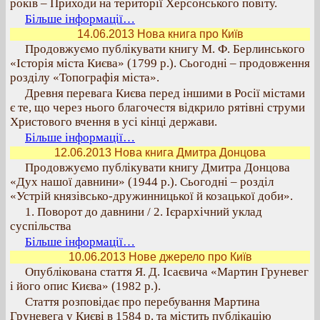
років – Приходи на території Херсонського повіту.
Більше інформації…
14.06.2013 Нова книга про Київ
Продовжуємо публікувати книгу М. Ф. Берлинського
«Історія міста Києва» (1799 р.). Сьогодні – продовження
розділу «Топографія міста».
Древня перевага Києва перед іншими в Росії містами
є те, що через нього благочестя відкрило рятівні струми
Христового вчення в усі кінці держави.
Більше інформації…
12.06.2013 Нова книга Дмитра Донцова
Продовжуємо публікувати книгу Дмитра Донцова
«Дух нашої давнини» (1944 р.). Сьогодні – розділ
«Устрій князівсько-дружинницької й козацької доби».
1. Поворот до давнини / 2. Ієрархічний уклад
суспільства
Більше інформації…
10.06.2013 Нове джерело про Київ
Опублікована стаття Я. Д. Ісаєвича «Мартин Груневег
і його опис Києва» (1982 р.).
Стаття розповідає про перебування Мартина
Груневега у Києві в 1584 р. та містить публікацію