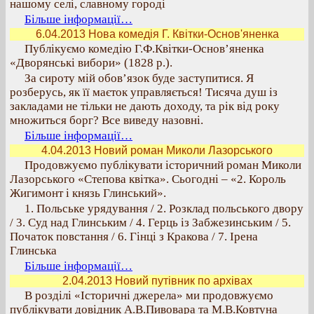
нашому селі, славному городі
Більше інформації…
6.04.2013 Нова комедія Г. Квітки-Основ'яненка
Публікуємо комедію Г.Ф.Квітки-Основ’яненка
«Дворянські вибори» (1828 р.).
За сироту мій обов’язок буде заступитися. Я
розберусь, як її маєток управляється! Тисяча душ із
закладами не тільки не дають доходу, та рік від року
множиться борг? Все виведу назовні.
Більше інформації…
4.04.2013 Новий роман Миколи Лазорського
Продовжуємо публікувати історичний роман Миколи
Лазорського «Степова квітка». Сьогодні – «2. Король
Жигимонт і князь Глинський».
1. Польське урядування / 2. Розклад польського двору
/ 3. Суд над Глинським / 4. Герць із Забжезинським / 5.
Початок повстання / 6. Гінці з Кракова / 7. Ірена
Глинська
Більше інформації…
2.04.2013 Новий путівник по архівах
В розділі «Історичні джерела» ми продовжуємо
публікувати довідник А.В.Пивовара та М.В.Ковтуна