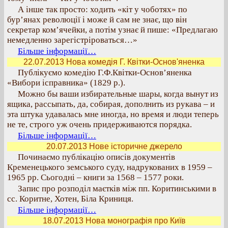
А інше так просто: ходить «кіт у чоботях» по
бур’янах революції і може й сам не знає, що він
секретар ком’ячейки, а потім узнає й пише: «Предлагаю
немедленно зарегістріроваться…»
Більше інформації…
22.07.2013 Нова комедія Г. Квітки-Основ'яненка
Публікуємо комедію Г.Ф.Квітки-Основ’яненка
«Вибори ісправника» (1829 р.).
Можно бы ваши избирательные шары, когда вынут из
ящика, рассыпать, да, собирая, дополнить из рукава – и
эта штука удавалась мне иногда, но время и люди теперь
не те, строго уж очень придерживаются порядка.
Більше інформації…
20.07.2013 Нове історичне джерело
Починаємо публікацію описів документів
Кременецького земського суду, надрукованих в 1959 –
1965 рр. Сьогодні – книги за 1568 – 1577 роки.
Запис про розподіл маєтків між пп. Коритинськими в
сс. Коритне, Хотен, Біла Криниця.
Більше інформації…
18.07.2013 Нова монографія про Київ