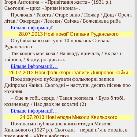
Ігоря Антонича – «Привітання життя» (1931 р.).
Сьогодні – цикл «Зриви й крила».
Прелюдія / Ракета / Старе вино / Пожар / Дощ / Орел і
літак / Ожереди / Лелеки / Свічка / Божевільна риба
Більше інформації…
28.07.2013 Нові поезії Степана Руданського
Опубліковано наступні 10 приказок Степана
Руданського.
Так колись моя коза / На льоду кричала, / Як раз її
звірина, / Бідну, розривала.
Більше інформації…
26.07.2013 Нові фольклорні записи Дніпрової Чайки
Продовжуємо публікувати фольклорні записи
Дніпрової Чайки. Сьогодні – наступні десять пісень про
кохання.
– Оце ж тобі, серце, / Такая розплата. / Було б тобі,
козаченьку, / Нас двох не кохати! (2)
Більше інформації…
24.07.2013 Нові етюди Миколи Хвильового
Починаємо публікацію книги етюдів Миколи
Хвильового (1927 р.). Сьогодні – перші п’ять етюдів, в
тому числі – «Кіт у чоботях».