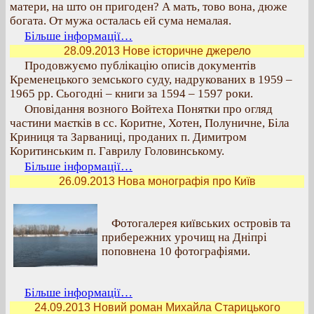
матери, на што он пригоден? А мать, тово вона, дюже
богата. От мужа осталась ей сума немалая.
Більше інформації…
28.09.2013 Нове історичне джерело
Продовжуємо публікацію описів документів
Кременецького земського суду, надрукованих в 1959 –
1965 рр. Сьогодні – книги за 1594 – 1597 роки.
Оповідання возного Войтеха Понятки про огляд
частини маєтків в сс. Коритне, Хотен, Полуничне, Біла
Криниця та Зарваниці, проданих п. Димитром
Коритинським п. Гаврилу Головинському.
Більше інформації…
26.09.2013 Нова монографія про Київ
Фотогалерея київських островів та
прибережних урочищ на Дніпрі
поповнена 10 фотографіями.
Більше інформації…
24.09.2013 Новий роман Михайла Старицького