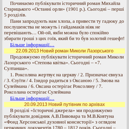
Починаємо публікувати історичний роман Михайла
Старицького «Останні орли» (1901 р.). Сьогодні – перші
5 розділів.
Пани запродують нам хлопа, а привести ту гадюку до
послушенства не можуть і гайдамаків ніяк не
перевішають… Ой-ой, якби можна було спокійно
збирати гроші з цих гоїв, який би то був золотий гешефт!
Більше інформації…
22.09.2013 Новий роман Миколи Лазорського
Продовжуємо публікувати історичний роман Миколи
Лазорського «Степова квітка». Сьогодні – «7.
Султанша».
1. Роксоляна жертвує на церкву / 2. Призначає євнуха
/ 3. Єзуїти / 4. Ізидор радиться з Оксаною / 5. Змова на
Сулеймана / 6. Оксана остерігає Роксоляну / 7.
Роксолана остерігає Сулеймана
Більше інформації…
20.09.2013 Новий путівник по архівах
В розділі «Історичні джерела» ми продовжуємо
публікувати довідник А.В.Пивовара та М.В.Ковтуна
«Фонд Херсонської духовної консисторії» з оглядом
церковних документів 1780 – 1812 років. Сьогодні –