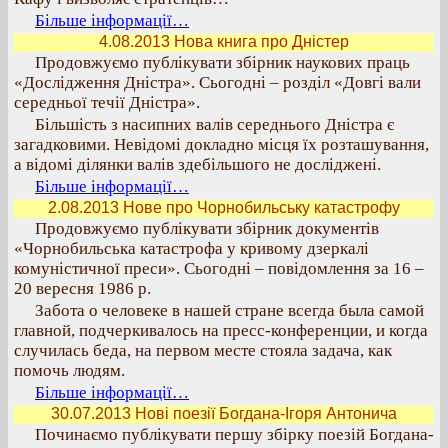
Більше інформації…
4.08.2013 Нова книга про Дністер
Продовжуємо публікувати збірник наукових праць
«Дослідження Дністра». Сьогодні – розділ «Довгі вали
середньої течії Дністра».
Більшість з насипних валів середнього Дністра є
загадковими. Невідомі докладно місця їх розташування,
а відомі ділянки валів здебільшого не досліджені.
Більше інформації…
2.08.2013 Нове про Чорнобильську катастрофу
Продовжуємо публікувати збірник документів
«Чорнобильська катастрофа у кривому дзеркалі
комуністичної преси». Сьогодні – повідомлення за 16 –
20 вересня 1986 р.
Забота о человеке в нашей стране всегда была самой
главной, подчеркивалось на пресс-конференции, и когда
случилась беда, на первом месте стояла задача, как
помочь людям.
Більше інформації…
30.07.2013 Нові поезії Богдана-Ігоря Антонича
Починаємо публікувати першу збірку поезій Богдана-