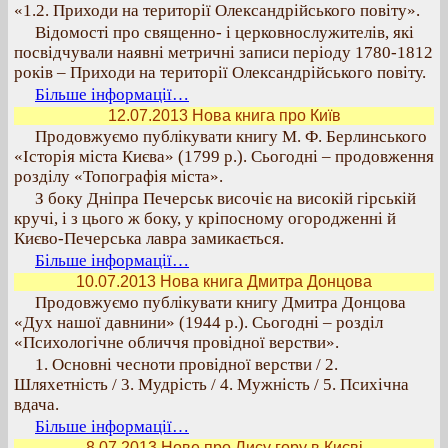
«1.2. Приходи на території Олександрійського повіту».
Відомості про священно- і церковнослужителів, які
посвідчували наявні метричні записи періоду 1780-1812
років – Приходи на території Олександрійського повіту.
Більше інформації…
12.07.2013 Нова книга про Київ
Продовжуємо публікувати книгу М. Ф. Берлинського
«Історія міста Києва» (1799 р.). Сьогодні – продовження
розділу «Топографія міста».
З боку Дніпра Печерськ височіє на високій гірській
кручі, і з цього ж боку, у кріпосному огородженні й
Києво-Печерська лавра замикається.
Більше інформації…
10.07.2013 Нова книга Дмитра Донцова
Продовжуємо публікувати книгу Дмитра Донцова
«Дух нашої давнини» (1944 р.). Сьогодні – розділ
«Психологічне обличчя провідної верстви».
1. Основні чесноти провідної верстви / 2.
Шляхетність / 3. Мудрість / 4. Мужність / 5. Психічна
вдача.
Більше інформації…
8.07.2013 Нове про Лису гору в Києві