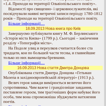
«1.4. Приходи на території Ольвіопільського повіту».
Відомості про священно- і церковнослужителів, які
посвідчували наявні метричні записи періоду 1780-1812
років – Приходи на території Ольвіопільського повіту.
Більше інформації…
18.09.2013 Нова книга про Київ
Завершуємо публікувати книгу М. Ф. Берлинського
«Історія міста Києва» (1799 р.). Сьогодні – закінчення
розділу «Топографія міста».
На Подоле улиц и переулков считается более ста
тридцати, кои по большей части тесны, и главнейшие
только из них вымощены бревнами.
Більше інформації…
16.09.2013 Нова стаття Дмитра Донцова
Опублікована стаття Дмитра Донцова «Гетьман
Мазепа в західноєвропейській літературі» (1913 р.).
Велич героя завжди вимірюється величчю його
супротивника. Чим важче і грандіозніше завдання,
поставлене героєм, тим трагічніших форм набуває його
особа, тим вона спроможніша збуджувати натхнення
поетів.