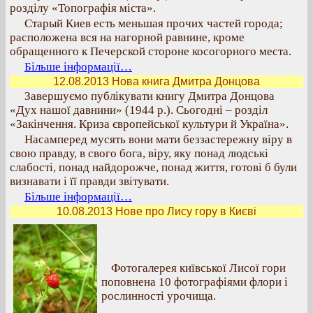
розділу «Топографія міста».
Старый Киев есть меньшая прочих частей города;
расположена вся на нагорной равнине, кроме
обращенного к Печерской стороне косогорного места.
Більше інформації…
12.08.2013 Нова книга Дмитра Донцова
Завершуємо публікувати книгу Дмитра Донцова
«Дух нашої давнини» (1944 р.). Сьогодні – розділ
«Закінчення. Криза європейської культури й Україна».
Насамперед мусять вони мати беззастережну віру в
свою правду, в свого бога, віру, яку понад людські
слабості, понад найдорожче, понад життя, готові б були
визнавати і її правди звітувати.
Більше інформації…
10.08.2013 Нове про Лису гору в Києві
Фотогалерея київської Лисої гори
поповнена 10 фотографіями флори і
рослинності урочища.