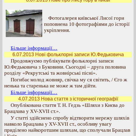
Фотогалерея київської Лисої гори
поповнена 10 фотографіями до історії
укріплення.
Більше інформації…
6.07.2013 Нові фольклорні записи Ю.Федьковича
Продовжуємо публікувати фольклорні записи
Ю.Федьковича з Буковини. Сьогодні – друга половина
розділу «Рекрутські та жовнірські пісні».
Погибає молод жовняр, свічка му ся світить, / Єго ж
ненька та старенька не може ж там дійти.
Більше інформації…
4.07.2013 Нова стаття з історичної географії
Опублікована стаття Т. Н. Гедзь «Шляхи з Києва до
Брацлава у XV-XVII ст.».
У статті здійснено спробу відтворити мережу шляхів
навколо Брацлава у XV-XVII ст., особливу увагу
приділено найкоротшим шляхам, що сполучали Брацлав