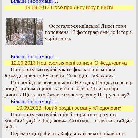
Більше інформації…
14.09.2013 Нове про Лису гору в Києві
Фотогалерея київської Лисої гори
поповнена 13 фотографіями до історії
укріплення.
Більше інформації…
12.09.2013 Нові фольклорні записи Ю.Федьковича
Продовжуємо публікувати фольклорні записи
Ю.Федьковича з Буковини. Сьогодні – «Балади».
Гий попід гай зелененький / Не ходи, Грицю, на вечер
ниці / Гой там сербин та й сіно косить / Гой на горі
рокиті / Що ж ти зв’язав головочку, сину Петрусеньку?
Більше інформації…
10.09.2013 Новий розділ роману «Людолови»
Продовжуємо публікацію історичного роману
Зинаїди Тулуб «Людолови». Сьогодні – глава «Сагайдак-
бей».
Переможці грабують Кафу, а католики з цікавістю