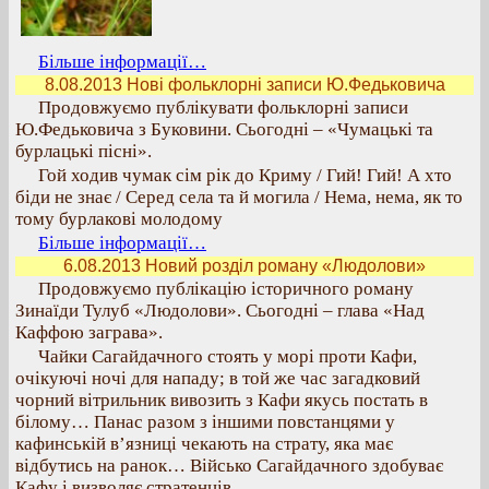
Більше інформації…
8.08.2013 Нові фольклорні записи Ю.Федьковича
Продовжуємо публікувати фольклорні записи
Ю.Федьковича з Буковини. Сьогодні – «Чумацькі та
бурлацькі пісні».
Гой ходив чумак сім рік до Криму / Гий! Гий! А хто
біди не знає / Серед села та й могила / Нема, нема, як то
тому бурлакові молодому
Більше інформації…
6.08.2013 Новий розділ роману «Людолови»
Продовжуємо публікацію історичного роману
Зинаїди Тулуб «Людолови». Сьогодні – глава «Над
Каффою заграва».
Чайки Сагайдачного стоять у морі проти Кафи,
очікуючі ночі для нападу; в той же час загадковий
чорний вітрильник вивозить з Кафи якусь постать в
білому… Панас разом з іншими повстанцями у
кафинській в’язниці чекають на страту, яка має
відбутись на ранок… Військо Сагайдачного здобуває
Кафу і визволяє стратенців…