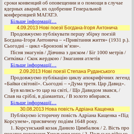
сроки конвенций об оповещении и о помощи в случае
ядерных аварий, их одобрение Генеральной
конференцией МАГАТЭ.
Більше інформації…
4.09.2013 Нові поезії Богдана-Ігоря Антонича
Продовжуємо публікувати першу збірку поезій
Богдана-Ігоря Антонича – «Привітання життя» (1931 р.).
Сьогодні – цикл «Бронзові м’язи».
Пісня змагунів / Дівчина з диском / Біг 1000 метрів /
Ситківка / Скок жердкою / Змагання атлетів
Більше інформації…
2.09.2013 Нові поезії Степана Руданського
Продовжуємо публікацію циклу апокрифічних легенд
«Байки світовії». Сьогодні – «Дума третя. Цар Давид».
Був колись-то цар на світі, / Що Давидом звався, /
Спав на сріблі, в діамантах, / В золото вбирався.
Більше інформації…
30.08.2013 Нова повість Адріана Кащенка
Публікуємо історичну повість Адріана Кащенка «Під
Корсунем», присвячену подіям 1648 року.
1. Корсунський козак Данило Цимбалюк / 2. Вість про
початок повстання Хмельницького / 3. Польське військо