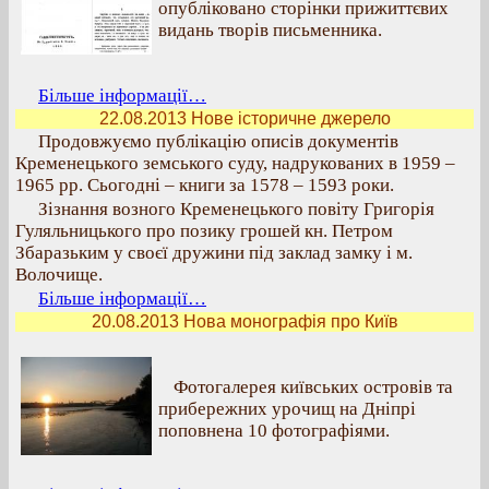
опубліковано сторінки прижиттєвих
видань творів письменника.
Більше інформації…
22.08.2013 Нове історичне джерело
Продовжуємо публікацію описів документів
Кременецького земського суду, надрукованих в 1959 –
1965 рр. Сьогодні – книги за 1578 – 1593 роки.
Зізнання возного Кременецького повіту Григорія
Гуляльницького про позику грошей кн. Петром
Збаразьким у своєї дружини під заклад замку і м.
Волочище.
Більше інформації…
20.08.2013 Нова монографія про Київ
Фотогалерея київських островів та
прибережних урочищ на Дніпрі
поповнена 10 фотографіями.