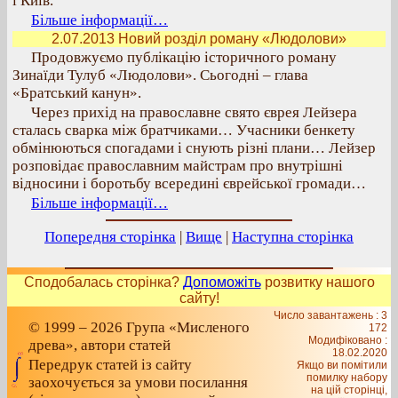
і Київ.
Більше інформації…
2.07.2013 Новий розділ роману «Людолови»
Продовжуємо публікацію історичного роману
Зинаїди Тулуб «Людолови». Сьогодні – глава
«Братський канун».
Через прихід на православне свято єврея Лейзера
сталась сварка між братчиками… Учасники бенкету
обмінюються спогадами і снують різні плани… Лейзер
розповідає православним майстрам про внутрішні
відносини і боротьбу всередині єврейської громади…
Більше інформації…
Попередня сторінка
|
Вище
|
Наступна сторінка
Сподобалась сторінка?
Допоможіть
розвитку нашого
сайту!
Число завантажень : 3
© 1999 – 2026 Група «Мисленого
172
Модифіковано :
древа», автори статей
18.02.2020
Передрук статей із сайту
Якщо ви помітили
помилку набору
заохочується за умови посилання
на цiй сторiнцi,