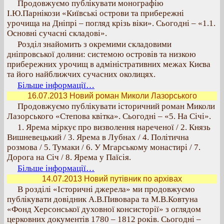
Продовжуємо публікувати монографію
І.Ю.Парнікози «Київські острови та прибережні
урочища на Дніпрі – погляд крізь віки». Сьогодні – «1.1.
Основні сучасні складові».
Розділ знайомить з окремими складовими
дніпровської долини: системою островів та низкою
прибережних урочищ в адміністративних межах Києва
та його найближчих сучасних околицях.
Більше інформації…
16.07.2013 Новий роман Миколи Лазорського
Продовжуємо публікувати історичний роман Миколи
Лазорського «Степова квітка». Сьогодні – «5. На Січі».
1. Ярема міркує про визволення нареченої / 2. Князь
Вишневецький / 3. Ярема в Лубнах / 4. Політична
розмова / 5. Тумаки / 6. У Мгарському монастирі / 7.
Дорога на Січ / 8. Ярема у Паїсія.
Більше інформації…
14.07.2013 Новий путівник по архівах
В розділі «Історичні джерела» ми продовжуємо
публікувати довідник А.В.Пивовара та М.В.Ковтуна
«Фонд Херсонської духовної консисторії» з оглядом
церковних документів 1780 – 1812 років. Сьогодні –