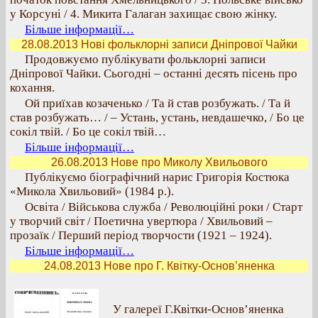
у Корсуні / 4. Микита Галаган захищає свою жінку.
Більше інформації…
28.08.2013 Нові фольклорні записи Дніпрової Чайки
Продовжуємо публікувати фольклорні записи
Дніпрової Чайки. Сьогодні – останні десять пісень про
кохання.
Ой приїхав козаченько / Та й став розбужать. / Та й
став розбужать… / – Устань, устань, невдашечко, / Бо це
сокіл твій. / Бо це сокіл твій…
Більше інформації…
26.08.2013 Нове про Миколу Хвильового
Публікуємо біографічний нарис Григорія Костюка
«Микола Хвильовий» (1984 р.).
Освіта / Військова служба / Революційні роки / Старт
у творчий світ / Поетична увертюра / Хвильовий –
прозаїк / Перший період творчости (1921 – 1924).
Більше інформації…
24.08.2013 Нове про Г. Квітку-Основ’яненка
У галереї Г.Квітки-Основ’яненка