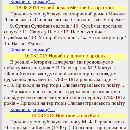
Більше інформації…
18.08.2013 Новий роман Миколи Лазорського
Продовжуємо публікувати історичний роман Миколи
Лазорського «Степова квітка». Сьогодні – «6. У гаремі».
9. Султан Сулейман овдовів / 10. Сулейман проганяє
євнуха / 11. Євнух у Насті / 12. Настя зустрічає
Сулеймана / 13. У старої султанші / 14. На новому місці /
15. Настя і Фріна.
Більше інформації…
16.08.2013 Новий путівник по архівах
В розділі «Історичні джерела» ми продовжуємо
публікувати довідник А.В.Пивовара та М.В.Ковтуна
«Фонд Херсонської духовної консисторії» з оглядом
церковних документів 1780 – 1812 років. Сьогодні –
«1.3. Приходи на території Єлисаветградського повіту».
Відомості про священно- і церковнослужителів, які
посвідчували наявні метричні записи періоду 1780-1812
років – Приходи на території Єлисаветградського повіту.
Більше інформації…
14.08.2013 Нова книга про Київ
Продовжуємо публікувати книгу М. Ф. Берлинського
«Історія міста Києва» (1799 р.). Сьогодні – продовження