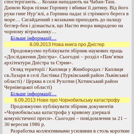
спостерігають… Козаки нападають на Чабан-Таш.
Данило Корж пізнає Горпину і вбиває її дитину. Від його
руки гине Нур’ялі, а Горпина падає зі стрімкого берега в
море… Сагайдачний з козаками приходить до палацу
беглер-бея і дізнається, що Настю вчора викрадено на
чорному вітрильнику…
Більше інформації…
8.09.2013 Нова книга про Дністер
Продовжуємо публікувати збірник наукових праць
«Дослідження Дністра». Сьогодні – розділ «Пам’ятки
архітектури Дністра та Стрия».
Огляд території / Каплиця у Жнибородах / Каплиця
св.Лазаря в селі Ластівка (Турківський район Львівської
області) / Церква в селі Рухотин (Хотинський район
Чернівецької області)
Більше інформації…
6.09.2013 Нове про Чорнобильську катастрофу
Продовжуємо публікувати збірник документів
«Чорнобильська катастрофа у кривому дзеркалі
комуністичної преси». Сьогодні – повідомлення за 21 –
30 вересня 1986 р.
Разработка коллективными усилиями в столь короткие