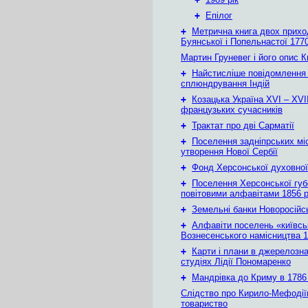
+
Епілог
+
Метрична книга двох приход
Буянської і Попельнастої 1770
Мартин Груневег і його опис 
+
Найстисліше повідомлення
сплюндрування Індій
+
Козацька Україна ХVІ – ХVІІ
французьких сучасників
+
Трактат про дві Сарматії
+
Поселення задніпрських мі
утворення Нової Сербії
+
Фонд Херсонської духовної
+
Поселення Херсонської губе
повітовими алфавітами 1856 
+
Земельні банки Новоросійс
+
Алфавіти поселень «київськ
Вознесенського намісництва 1
+
Карти і плани в джерелозн
студіях Лідії Пономаренко
+
Мандрівка до Криму в 1786 
Слідство про Кирило-Мефодії
товариство