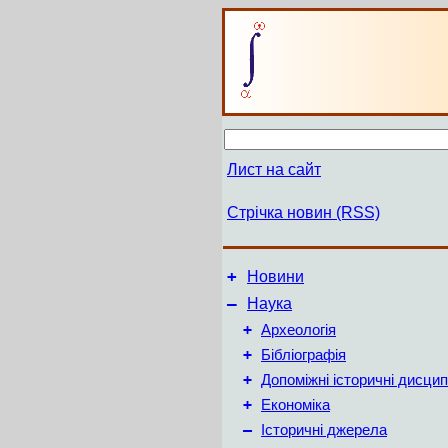
Лист на сайт
Стрічка новин (RSS)
+
Новини
–
Наука
+
Археологія
+
Бібліографія
+
Допоміжні історичні дисцип
+
Економіка
–
Історичні джерела