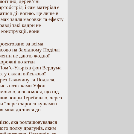
огічно, дерев’яні
тобстріл, і сам матеріал є
атися дії вогню. Це лише в
мах задля масовки та ефекту
авді такі кадри не
 конструкції, вони
роектовано за всіма
асово на Західному Поділлі
ументи не дають жодної
дорожні нотатки
 Пом’є-Ульріха фон Вердума
. у складі військової
рез Галичину та Поділля,
ись нотатками У.фон
 мовою, дізнаємося, що під
шив попри Теребовлю, через
си “через зарослі кущами і
і милі дістався до
мією, яка розташовувалася
ного полку драгунів, яким