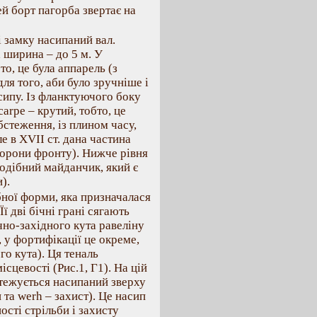
ей борт пагорба звертає на
і замку насипаний вал.
 ширина – до 5 м. У
то, це була аппарель (з
для того, аби було зручніше і
сипу. Із фланктуючого боку
arpe – крутий, тобто, це
бстеження, із плином часу,
е в XVII ст. дана частина
торони фронту). Нижче рівня
подібний майданчик, який є
).
ної форми, яка призначалася
ї дві бічні грані сягають
ічно-західного кута равеліну
, у фортифікації це окреме,
го кута). Ця теналь
сцевості (Рис.1, Г1). На цій
стежується насипаний зверху
и та werh – захист). Це насип
сті стрільби і захисту