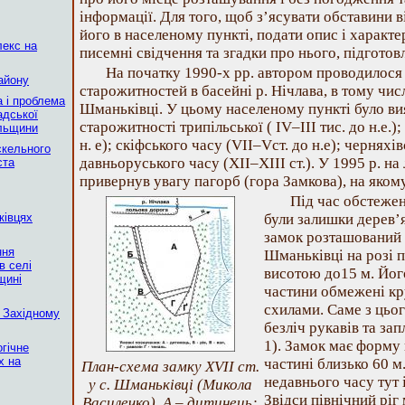
інформації. Для того, щоб з’ясувати обставини в
його в населеному пункті, подати опис і характ
лекс на
писемні свідчення та згадки про нього, підготовл
На початку 1990-х рр. автором проводилося
айону
старожитностей в басейні р. Нічлава, в тому чис
а і проблема
Шманьківці. У цьому населеному пункті було ви
адської
старожитності трипільської ( ІV–ІІІ тис. до н.е.);
ільщини
н. е); скіфського часу (VІІ–Vст. до н.е); черняхів
скельного
давньоруського часу (ХІІ–ХІІІ ст.). У 1995 р. на
ста
привернув увагу пагорб (гора Замкова), на якому
Під час обстежен
ківцях
були залишки дерев’я
замок розташований у
ння
Шманьківці на розі 
в селі
висотою до15 м. Його
щині
частини обмежені к
схилами. Саме з цьог
 Західному
безліч рукавів та зап
1). Замок має форму 
гічне
х на
частині близько 60 м
План-схема замку XVII ст.
недавнього часу тут 
у с. Шманьківці (Микола
Звідси північний ріг
Василечко). А – дитинець;