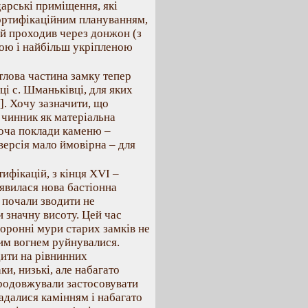
дарські приміщення, які
фортифікаційним плануванням,
ий проходив через донжон (з
вою і найбільш укріпленою
тлова частина замку тепер
ці с. Шманьківці, для яких
2]. Хочу зазначити, що
 чинник як матеріальна
хоча поклади каменю –
 версія мало ймовірна – для
фікацій, з кінця XVI –
’явилася нова бастіонна
 почали зводити не
и значну висоту. Цей час
боронні мури старих замків не
ним вогнем руйнувалися.
дити на рівнинних
ки, низькі, але набагато
продовжували застосовувати
ладалися камінням і набагато