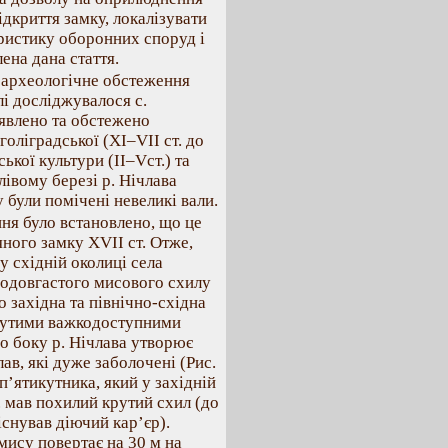
ідкриття замку, локалізувати
еристику оборонних споруд і
ена дана стаття.
 археологічне обстеження
лі досліджувалося с.
явлено та обстежено
 голіградської (ХІ–VІІ ст. до
ської культури (ІІ–Vст.) та
 лівому березі р. Нічлава
 були помічені невеликі вали.
ня було встановлено, що це
ного замку XVII ст. Отже,
 східній околиці села
подовгастого мисового схилу
 західна та північно-східна
рутими важкодоступними
о боку р. Нічлава утворює
лав, які дуже заболочені (Рис.
п’ятикутника, який у західній
. мав похилий крутий схил (до
існував діючий кар’єр).
 мису повертає на 30 м на