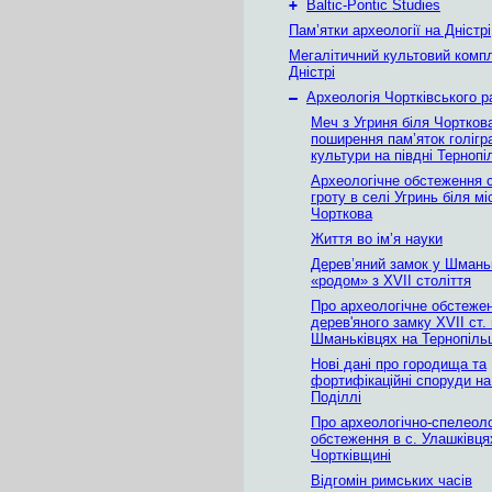
+
Baltic-Pontic Studies
Пам’ятки археології на Дністрі
Мегалітичний культовий комп
Дністрі
–
Археологія Чортківського р
Меч з Угриня біля Чортков
поширення пам’яток голігр
культури на півдні Терноп
Археологічне обстеження 
гроту в селі Угринь біля мі
Чорткова
Життя во ім’я науки
Дерев’яний замок у Шмань
«родом» з XVII століття
Про археологічне обстеже
дерев'яного замку XVII ст. 
Шманьківцях на Тернопіль
Нові дані про городища та
фортифікаційні споруди на
Поділлі
Про археологічно-спелеоло
обстеження в с. Улашківця
Чортківщині
Відгомін римських часів