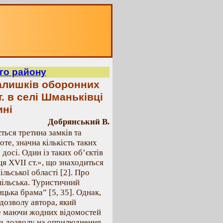
го району
залишків оборонних
т. в селі Шманьківці
ині
Добрянський В.
ться третина замків та
те, значна кількість таких
досі. Один із таких об’єктів
ця XVII ст.», що знаходиться
льської області [2]. Про
пільська. Туристичний
ицька брама” [5, 35]. Однак,
дозволу автора, який
не маючи жодних відомостей
та дозволу на оприлюднення