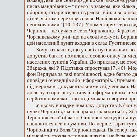
командував пан сеньйор де Бохан, люксембурзьк
писав мандрівник – “є село із замком, яке кілька 
оборони, татари взяли штурмом і вбили всіх лю
дітей, які там переховувалися. Наші люди бачили 
непохованими” [10, 137]. У коментарях свого ви
Черніхів – це сучасне село Чорнокінці. Зараз во
Чортківському р-ні, що на сході межує із Борщі
цей населений пункт входив в склад Гусятинськог
Хочу зазначити, що у своїх путівникових но
допустив багато помилок стосовно опису та міс
населених пунктів України. До прикладу, це сто
Збаража, які Р. Підставка спростував [7, 46]. М
фон Вердума за такі погрішності, адже багато да
оповідей очевидців або інформаторів. Отримані
підтверджені документальними свідченнями. Нав
досягнуто прогресу в галузі інформаційних техн
серйозні помилки – що тоді можна говорити про 
У цьому випадку помилку допустив У. фон 
пункт Чернихів, яке насправді знаходиться у Зб
Тернопільської області. Стосовно місцерозташу
навіюються певні сумніви. По-перше, зараз тут є 
Чорнокінці та Воля Чорнокінецька. Як тепер, так
місцевість стояла осторонь шляхів і не була ва