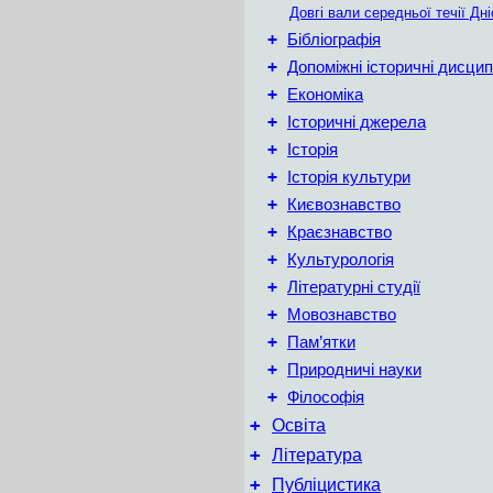
Довгі вали середньої течії Дн
+
Бібліографія
+
Допоміжні історичні дисцип
+
Економіка
+
Історичні джерела
+
Історія
+
Історія культури
+
Києвознавство
+
Краєзнавство
+
Культурологія
+
Літературні студії
+
Мовознавство
+
Пам’ятки
+
Природничі науки
+
Філософія
+
Освіта
+
Література
+
Публіцистика