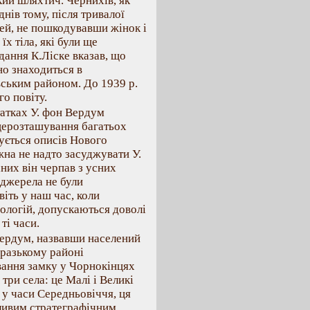
ий шляхтич. Чернихів, як
днів тому, після тривалої
дей, не пошкодувавши жінок і
їх тіла, які були ще
дання К.Ліске вказав, що
но знаходиться в
вським районом. До 1939 р.
о повіту.
татках У. фон Вердум
церозташування багатьох
сується описів Нового
ожна не надто засуджувати У.
них він черпав з усних
 джерела не були
іть у наш час, коли
ологій, допускаються доволі
ті часи.
Вердум, назвавши населений
аразькому районі
вання замку у Чорнокінцях
три села: це Малі і Великі
 у часи Середньовіччя, ця
жливим стратеграфічним