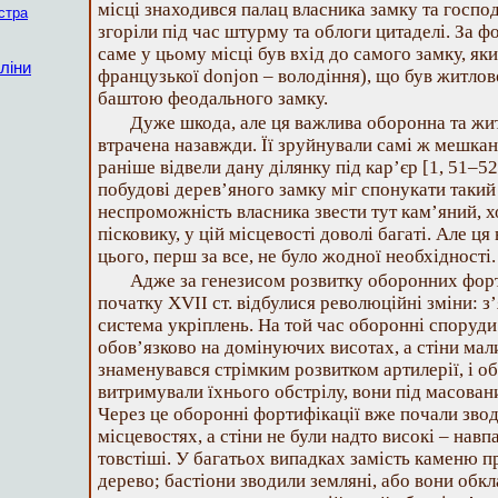
місці знаходився палац власника замку та госпо
істра
згоріли під час штурму та облоги цитаделі. За 
саме у цьому місці був вхід до самого замку, як
ліни
французької donjon – володіння), що був житло
баштою феодального замку.
Дуже шкода, але ця важлива оборонна та жи
втрачена назавжди. Її зруйнували самі ж мешкан
раніше відвели дану ділянку під кар’єр [1, 51–5
побудові дерев’яного замку міг спонукати такий
неспроможність власника звести тут кам’яний, 
пісковику, у цій місцевості доволі багаті. Але ця
цього, перш за все, не було жодної необхідності.
Адже за генезисом розвитку оборонних форти
початку XVII ст. відбулися революційні зміни: з
система укріплень. На той час оборонні споруди
обов’язково на домінуючих висотах, а стіни мал
знаменувався стрімким розвитком артилерії, і о
витримували їхнього обстрілу, вони під масова
Через це оборонні фортифікації вже почали зво
місцевостях, а стіни не були надто високі – навпа
товстіші. У багатьох випадках замість каменю 
дерево; бастіони зводили земляні, або вони обк