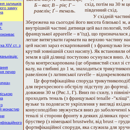
ння залишків
схід, потім на 30 м ц
Б – вал; В – рів; Г –
ного замку
південний схід.
равелін; Ґ – теналь.
на
У східній частин
Збережена на сьогодні його висота близько1 м, а
ня
внутрішній частині дитинця цей вал пологий, тоб
т.
французької apparelle – в’їзд), що призначалася 
озкриває
легше витягувати гармати на верхню частину на
цей насип зараз ескарпований ( з французько їesc
ка XIV ст. з
крутий зовнішній схил насипу). Як встановили о
аньківців:
земля в цій ділянці поступово осунулася вниз. Ал
була контрескарпована (це обривистий схил зі с
тання
валу, на глибині до 1 м, знаходиться трикутнико
ння печер
равеліном (з латинської ravelle – відокремлювати
Це фортифікаційна споруда трикутникоподіб
личка»
для перехресного обстрілу підступу до фортеці. Ї
довжини 30 м (Рис.1, Г). Вниз по схилу, з півнін
міською
проходить теналь (з французької tenalle -”кліщі”
ва
вузьке та подовгасте укріплення у вигляді вхідно
го
ий монастир
конусоподібно звужується вниз до заболоченої мі
теналі зі сторони фронту в деяких ділянках про
ини
бруствер (з німецької brustwehr, від brust – груд
ифікаційного
фортифікаційної споруди, яка служила для зручно