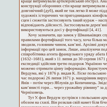
краще витримували артилерійський обстріл. Анал
конструкції оборонних стін краще витримували ар
довговічний (дуб), який не так легко й може підд
художніх історичних чи пригодницьких кінофіль
сцен і сюжетів застосовують такий кураж – наспр
відповідають дійсності. Застосовували дерев’яні
використовуються досі у фортифікації [4, 41].
Хочу зазначити, що замок у Шманьківцях сп
правилами фортифікації того часу, хоча більш м
зводили, головним чином, кам’яні. Архівні док
інформації про цей замок. Лише, аналізуючи по
співробітника агента французького уряду абата
(1632–1681), який з 11 липня до 30 серпня 1671 р
експедиції здійснив третю подорож Україною че
можемо отримати цінну інформацію. Користуюч
Вердума, які у 1876 р. видав К. Ліске польською
час подорожі 26 липня 1671 р. мандрівник виру
Янів – потім через Яблунів до Копичинець. Звід
кам’янисті гори… через урожайну рівнину” за дв
Черніховець.
Тут У. фон Вердум зустрівся з польською ар
обозом на схилі. Він розклав свій намет біля біч