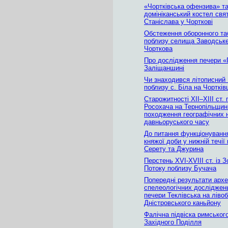
«Чортківська офензива» т
домініканський костел свя
Станіслава у Чорткові
Обстеження оборонного та
поблизу селища Заводське
Чорткова
Про дослідження печери «Г
Заліщанщині
Чи знаходився літописний
поблизу с. Біла на Чортків
Старожитності XII–XIII ст.
Росохача на Тернопільщині
походження географічних 
давньоруського часу
До питання функціонуванн
княжої доби у нижній течії
Серету та Джурина
Перстень XVI-XVIII ст. із 
Потоку поблизу Бучача
Попередні результати архе
спелеологічних досліджень
печери Теклівська на ліво
Дністровського каньйону
Фалічна підвіска римського
Західного Поділля