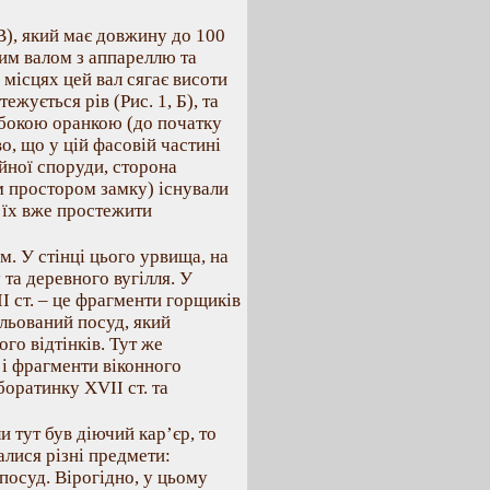
В), який має довжину до 100
ним валом з аппареллю та
 місцях цей вал сягає висоти
ежується рів (Рис. 1, Б), та
ибокою оранкою (до початку
о, що у цій фасовій частині
йної споруди, сторона
м простором замку) існували
 їх вже простежити
м. У стінці цього урвища, на
та деревного вугілля. У
І ст. – це фрагменти горщиків
льований посуд, який
го відтінків. Тут же
 і фрагменти віконного
боратинку ХVІІ ст. та
и тут був діючий кар’єр, то
алися різні предмети:
 посуд. Вірогідно, у цьому