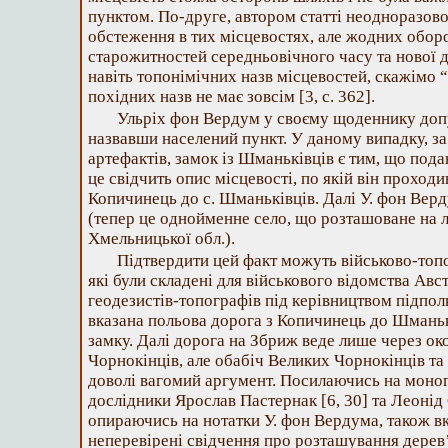
пунктом. По-друге, автором статті неодноразов
обстеження в тих місцевостях, але жодних обо
старожитностей середньовічного часу та нової д
навіть топонімічних назв місцевостей, скажімо 
похідних назв не має зовсім [3, c. 362].
Ульріх фон Вердум у своєму щоденнику доп
назвавши населений пункт. У даному випадку, за
артефактів, замок із Шманьківців є тим, що под
це свідчить опис місцевості, по якій він проходив
Копичинець до с. Шманьківців. Далі У. фон Ве
(тепер це однойменне село, що розташоване на л
Хмельницької обл.).
Підтвердити цей факт можуть військово-топог
які були складені для військового відомства А
геодезистів-топографів під керівництвом підпол
вказана польова дорога з Копичинець до Шманьк
замку. Далі дорога на Збриж веде лише через о
Чорнокінців, але обабіч Великих Чорнокінців та 
доволі вагомий аргумент. Посилаючись на моног
дослідники Ярослав Пастернак [6, 30] та Леонід 
опираючись на нотатки У. фон Вердума, також вк
неперевірені свідчення про розташування дерев