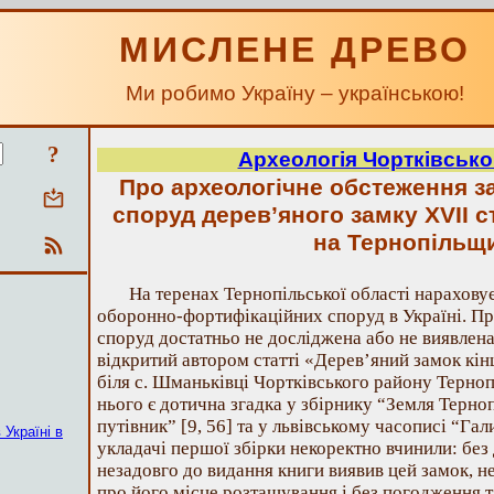
МИСЛЕНЕ ДРЕВО
Ми робимо Україну – українською!
?
Археологія Чортківсько
Про археологічне обстеження 
споруд дерев’яного замку XVII с
на Тернопільщ
На теренах Тернопільської області нараховує
оборонно-фортифікаційних споруд в Україні. Про
споруд достатньо не досліджена або не виявлена 
відкритий автором статті «Дерев’яний замок кін
біля с. Шманьківці Чортківського району Тернопі
нього є дотична згадка у збірнику “Земля Терно
путівник” [9, 56] та у львівському часописі “Гал
 Україні в
укладачі першої збірки некоректно вчинили: без 
незадовго до видання книги виявив цей замок, 
про його місце розташування і без погодження 