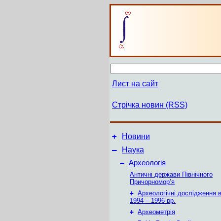
Лист на сайт
Стрічка новин (RSS)
+
Новини
–
Наука
–
Археологія
Античні держави Північного
Причорномор’я
+
Археологічні дослідження в
1994 – 1996 рр.
+
Археометрія