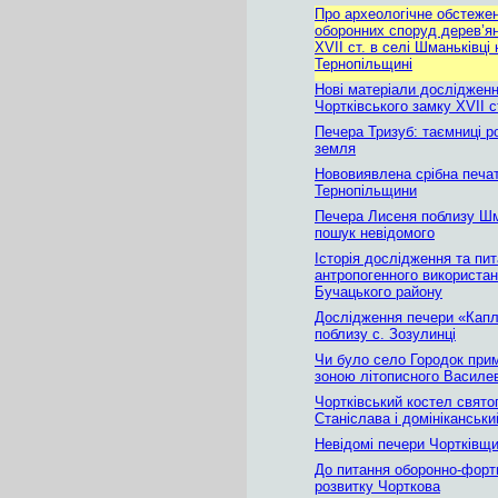
Про археологічне обстеже
оборонних споруд дерев’я
XVII ст. в селі Шманьківці 
Тернопільщині
Нові матеріали досліджен
Чортківського замку XVII с
Печера Тризуб: таємниці р
земля
Нововиявлена срібна печат
Тернопільщини
Печера Лисеня поблизу Шм
пошук невідомого
Історія дослідження та пи
антропогенного використа
Бучацького району
Дослідження печери «Кап
поблизу с. Зозулинці
Чи було село Городок при
зоною літописного Василе
Чортківський костел свято
Станіслава і домініканськ
Невідомі печери Чортківщ
До питання оборонно-форт
розвитку Чорткова