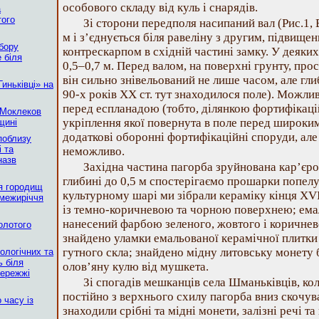
особового складу від куль і снарядів.
а
того
Зі сторони передполя насипаний вал (Рис.1, 
м і з’єднується біля равеліну з другим, підвище
бору
контрескарпом в східній частині замку. У деяких
 біля
0,5–0,7 м. Перед валом, на поверхні грунту, прост
він сильно знівельований не лише часом, але гл
иньківці» на
90-х років ХХ ст. тут знаходилося поле). Можлив
перед еспланадою (тобто, ділянкою фортифікаці
 Моклеков
укріплення якої повернута в поле перед широки
щині
додаткові оборонні фортифікаційні споруди, але
 поблизу
 та
неможливо.
назв
Західна частина пагорба зруйнована кар’єро
глибині до 0,5 м спостерігаємо прошарки попелу 
я городищ
культурному шарі ми зібрали кераміку кінця ХVІ
 межиріччя
із темно-коричневою та чорною поверхнею; ема
нанесений фарбою зеленого, жовтого і коричнево
Золотого
знайдено уламки емальованої керамічної плитки
гутного скла; знайдено мідну литовську монету 
ологічних та
 біля
олов’яну кулю від мушкета.
бережжі
Зі спогадів мешканців села Шманьківців, кол
постійно з верхнього схилу пагорба вниз скочув
 часу із
знаходили срібні та мідні монети, залізні речі та