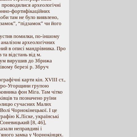
о проводилися археологічні
ронно-фортифікаційних
оби там не було виявлено,
“замок”, “підзамок” чи його
устив помилки, по-іншому
 аналізом археологічних
аний в описі мандрівника. Про
 та відстань від м.
рдум вирушив до Збрижа
івому березі р. Збруч
рафічні карти кін. XVIII ст.,
встро-Угорщини групою
ковника фон Міга. Там чітко
івців та позначено руїни
колицю сучасних Малих
Волі Чорнокінецької. І це
рафію К.Ліске, українські
Соневицький [8, 46],
азали неправдиві і
’яного замка у Чорнокінцях.