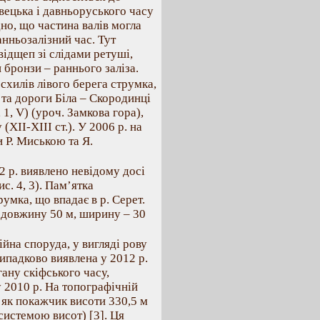
вецька і давньоруського часу
дно, що частина валів могла
нньозалізний час. Тут
ідщеп зі слідами ретуші,
 бронзи – раннього заліза.
 схилів лівого берега струмка,
, та дороги Біла – Скородинці
, 1, V) (уроч. Замкова гора),
ХІІ-ХІІІ ст.). У 2006 р. на
 Р. Миською та Я.
 р. виявлено невідому досі
рис. 4, 3). Пам’ятка
умка, що впадає в р. Серет.
 довжину 50 м, ширину – 30
йна споруда, у вигляді рову
випадково виявлена у 2012 р.
ану скіфського часу,
 2010 р. На топографічній
 як покажчик висоти 330,5 м
системою висот) [3]. Ця