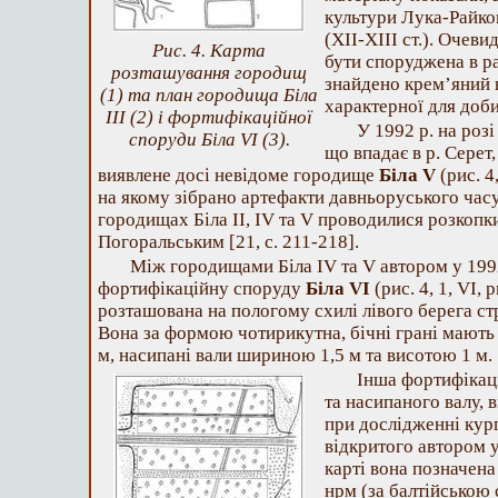
культури Лука-Райко
(ХІІ-ХІІІ ст.). Очеви
Рис. 4. Карта
бути споруджена в ра
розташування городищ
знайдено крем’яний в
(1) та план городища Біла
характерної для доби
ІІІ (2) і фортифікаційної
У 1992 р. на розі
споруди Біла VІ (3).
що впадає в р. Серет
виявлене досі невідоме городище
Біла V
(рис. 4
на якому зібрано артефакти давньоруського часу (
городищах Біла ІІ, ІV та V проводилися розкопки
Погоральським [21, c. 211-218].
Між городищами Біла ІV та V автором у 1992
фортифікаційну споруду
Біла VІ
(рис. 4, 1, VI, 
розташована на пологому схилі лівого берега стр
Вона за формою чотирикутна, бічні грані мають
м, насипані вали шириною 1,5 м та висотою 1 м.
Інша фортифікаці
та насипаного валу, 
при дослідженні кург
відкритого автором у
карті вона позначена
нрм (за балтійською 