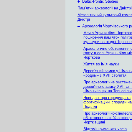
+
Baltic-Pontic Studies
Пам’ятки археології на Дністрі
Мегалітичний культовий комп
Дністрі
–
Археологія Чортківського р
Меч з Угриня біля Чортков
поширення пам’яток голігр
культури на півдні Терноп
Археологічне обстеження 
гроту в селі Угринь біля мі
Чорткова
Життя во ім’я науки
Дерев’яний замок у Шмань
«родом» з XVII століття
Про археологічне обстеже
дерев'яного замку XVII ст. 
Шманьківцях на Тернопіль
Нові дані про городища та
фортифікаційні споруди на
Поділлі
Про археологічно-спелеоло
обстеження в с. Улашківця
Чортківщині
Відгомін римських часів