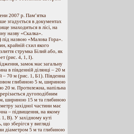
сени 2007 р. Пам’ятка
рше згадується в документах
дище знаходиться в лісі, на
чну назву «Скалка».
) під назвою «Малова Гора».
н, крайній схил якого
злиття струмка Білий або, як
 (рис. 4, 1, І).
ідження, замок має загальну
а в південній ділянці – 20 м
ій – 70 м (рис. 1, Б1). Південна
ровом глибиною 5 м, шириною
ою 20 м. Протилежна, напільна
рерізається дугоподібним
м, шириною 15 м та глибиною
иметру західної частини має
ічна – підвищення, на якому
 1, В). У західному куті
, що зберігся у вигляді
ни діаметром 5 м та глибиною