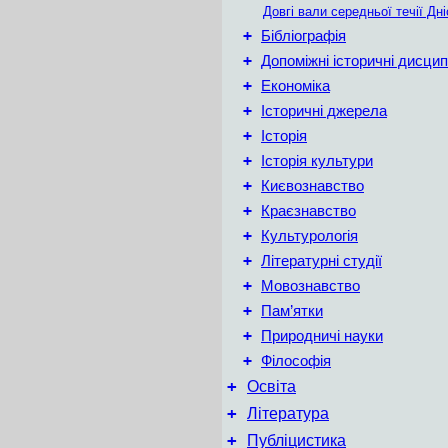
Довгі вали середньої течії Дн
+
Бібліографія
+
Допоміжні історичні дисцип
+
Економіка
+
Історичні джерела
+
Історія
+
Історія культури
+
Києвознавство
+
Краєзнавство
+
Культурологія
+
Літературні студії
+
Мовознавство
+
Пам’ятки
+
Природничі науки
+
Філософія
+
Освіта
+
Література
+
Публіцистика