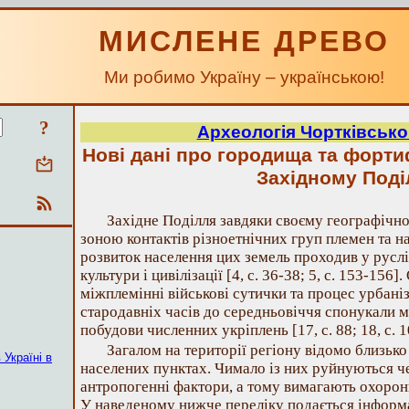
МИСЛЕНЕ ДРЕВО
Ми робимо Україну – українською!
?
Археологія Чортківсько
Нові дані про городища та форти
Західному Поді
Західне Поділля завдяки своєму географіч
зоною контактів різноетнічних груп племен та н
розвиток населення цих земель проходив у руслі
культури і цивілізації [4, с. 36-38; 5, с. 153-156]
міжплемінні військові сутички та процес урбаніз
стародавніх часів до середньовіччя спонукали 
побудови численних укріплень [17, с. 88; 18, с. 10
Загалом на території регіону відомо близьк
 Україні в
населених пунктах. Чимало із них руйнуються ч
антропогенні фактори, а тому вимагають охорони 
У наведеному нижче переліку подається інформ