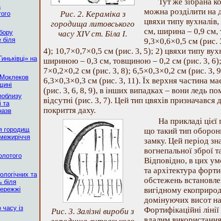
Тут же зібрана ко
а
можна розділити на д
Рис. 2. Кераміка з
того
цвяхи типу вухналів,
городища литовського
см, ширина – 0,9 см, 
бору
часу XIV ст. Біла І.
 біля
9,3×0,6×0,5 см (рис. 
4); 10,7×0,7×0,5 см (рис. 3, 5); 2) цвяхи типу в
иньківці» на
шириною – 0,3 см, товщиною – 0,2 см (рис. 3, 6); 
7×0,2×0,2 см (рис. 3, 8); 6,5×0,3×0,2 см (рис. 3, 9
 Моклеков
6,3×0,3×0,3 см (рис. 3, 11). Їх верхня частина м
щині
(рис. 3, 6, 8, 9), в інших випадках – вони ледь пом
 поблизу
відсутні (рис. 3, 7). Цей тип цвяхів призначався
 та
покриття даху.
назв
На прикладі цієї
я городищ
що такий тип оборон
 межиріччя
замку. Цей період з
вогнепальної зброї т
Золотого
Відповідно, в цих у
та архітектура форти
ологічних та
обстежень встановле
 біля
бережжі
вигідному екоприрод
домінуючих висот на
 часу із
Фортифікаційні лінії
Рис. 3. Залізні вироби з
вдалим використанн