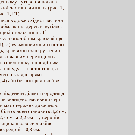
івденному куті розташована
вної частини дитинця (рис. 1,
с. 1, Г1).
ться вздовж східної частини
обмазки та деревне вугілля.
иків трьох типів: 1)
икутноподібним краєм вінця
1); 2) вузькошийковий гостро
ь, край якого заокруглений
уд з плавним переходом в
льованим трикутноподібним
а посуду – товстостінна, а
амент складає прямі
2, 4) або безпосередньо біля
 в південній ділянці городища
вин знайдено масивний серп
ий має стержень довжиною
 біля основи становить 3,2 см,
2,7 см та 2,2 см – у верхній
Товщина цього серпа біля
всередині – 0,3 см.