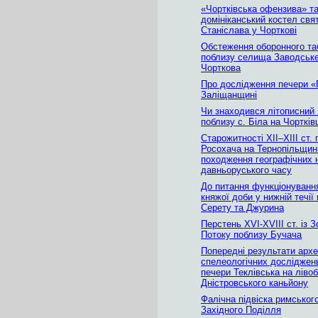
«Чортківська офензива» т
домініканський костел свя
Станіслава у Чорткові
Обстеження оборонного та
поблизу селища Заводське
Чорткова
Про дослідження печери «Г
Заліщанщині
Чи знаходився літописний
поблизу с. Біла на Чортків
Старожитності XII–XIII ст.
Росохача на Тернопільщині
походження географічних 
давньоруського часу
До питання функціонуванн
княжої доби у нижній течії
Серету та Джурина
Перстень XVI-XVIII ст. із 
Потоку поблизу Бучача
Попередні результати архе
спелеологічних досліджень
печери Теклівська на ліво
Дністровського каньйону
Фалічна підвіска римського
Західного Поділля