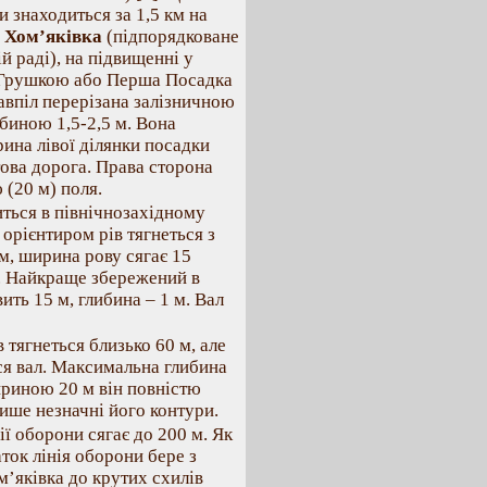
и знаходиться за 1,5 км на
.
Хом’яківка
(підпорядковане
й раді), на підвищенні у
а Грушкою або Перша Посадка
навпіл перерізана залізничною
ибиною 1,5-2,5 м. Вона
рина лівої ділянки посадки
това дорога. Права сторона
 (20 м) поля.
ться в північнозахідному
 орієнтиром рів тягнеться з
 м, ширина рову сягає 15
 м. Найкраще збережений в
ть 15 м, глибина – 1 м. Вал
 тягнеться близько 60 м, але
ся вал. Максимальна глибина
шириною 20 м він повністю
лише незначні його контури.
ії оборони сягає до 200 м. Як
ток лінія оборони бере з
ом’яківка до крутих схилів