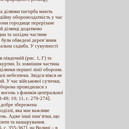
на ділянки пагорба мають
адійну обороноздатність у час
орони городище перерізане
ій ділянці додатково
дна та західна частини
, були обведені дерев’яним
альна садиба. У сукупності
південній (рис. 1, Г) та
 куртин. Їх зовнішня частина
ділянки першої лінії оборони.
зі небезпеки. Звідси вівся не
й. У час військової сутички,
 оборона проводилася з
 вогонь з фланків центральної
-49; 10; 11, с. 270-274].
а добре збережена
оділлі, яка має важливе
нь. Адже інші пам’ятки, що
зонти та нашарування.
 с. 355-367], на Волині – в