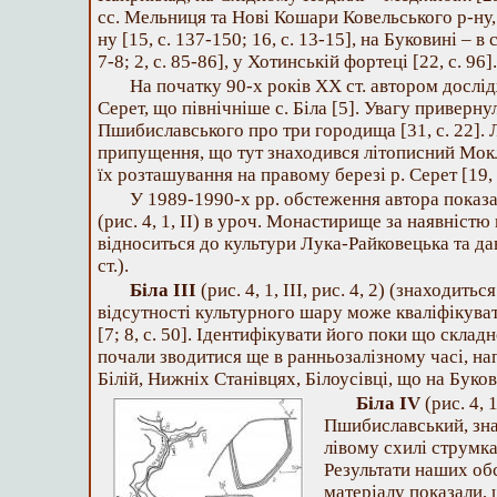
сс. Мельниця та Нові Кошари Ковельського р-ну,
ну [15, с. 137-150; 16, с. 13-15], на Буковині – в 
7-8; 2, с. 85-86], у Хотинській фортеці [22, с. 96].
На початку 90-х років ХХ ст. автором дослі
Серет, що північніше с. Біла [5]. Увагу приверн
Пшибиславського про три городища [31, с. 22].
припущення, що тут знаходився літописний Мок
їх розташування на правому березі р. Серет [19, 
У 1989-1990-х рр. обстеження автора показ
(рис. 4, 1, ІІ) в уроч. Монастирище за наявністю
відноситься до культури Лука-Райковецька та да
ст.).
Біла ІІІ
(рис. 4, 1, ІІІ, рис. 4, 2) (знаходит
відсутності культурного шару може кваліфікува
[7; 8, с. 50]. Ідентифікувати його поки що скла
почали зводитися ще в ранньозалізному часі, на
Білій, Нижніх Станівцях, Білоусівці, що на Букови
Біла ІV
(рис. 4, 1
Пшибиславський, зн
лівому схилі струмка 
Результати наших об
матеріалу показали, 