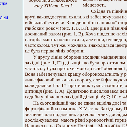
городища литовського
істра
місцевості.
часу XIV ст. Біла І.
Східна та північ
круті важкодоступні схили, які забезпечували н
ліни
військової сутички. З південної та напільної ст
глибоким ровом (рис. 1, Б, Б1). Цей рів в північн
досипаний валом (рис. 1, В). Хоча південно-захі
пагорба мають пологі схили, але вони, очевидно
частоколом. Тут же, можливо, знаходилася центр
це була перша лінія оборони.
У другу лінію оборони входили майданчики в 
західні (рис. 1, Г1) ділянці, що були прототипом
частоколу була протохизмою до всієї обводової 
Вона забезпечувала кращу обороноздатність у ра
лише фасовий вогонь по ворогу, але й фланкуючи
коли ділянки Г та Г1 противник зумів захопити,
дитинця (рис. 1, А). Додатково підсилювався цей
садиби у південно-західній ділянці [6; 7; 10, с. 48
На сьогоднішній час це єдина вціліла досі т
фортифікаційна пам’ятка XIV ст. на Західному П
значення для подальших археологічних дослідже
досліджувалися, мають різні хронологічні гори
Наприклад, на Східному Поділлі – Меджибіж [25,