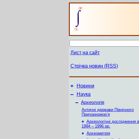
Лист на сайт
Стрічка новин (RSS)
+
Новини
–
Наука
–
Археологія
Античні держави Північного
Причорномор’я
+
Археологічні дослідження в
1994 – 1996 рр.
+
Археометрія