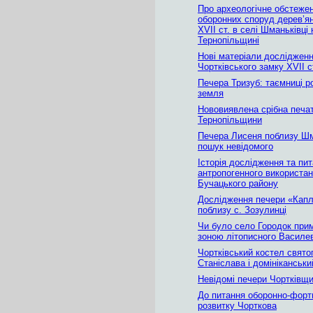
Про археологічне обстеже
оборонних споруд дерев’я
XVII ст. в селі Шманьківці 
Тернопільщині
Нові матеріали досліджен
Чортківського замку XVII с
Печера Тризуб: таємниці р
земля
Нововиявлена срібна печат
Тернопільщини
Печера Лисеня поблизу Шм
пошук невідомого
Історія дослідження та пи
антропогенного використа
Бучацького району
Дослідження печери «Кап
поблизу с. Зозулинці
Чи було село Городок при
зоною літописного Василе
Чортківський костел свято
Станіслава і домініканськ
Невідомі печери Чортківщ
До питання оборонно-форт
розвитку Чорткова