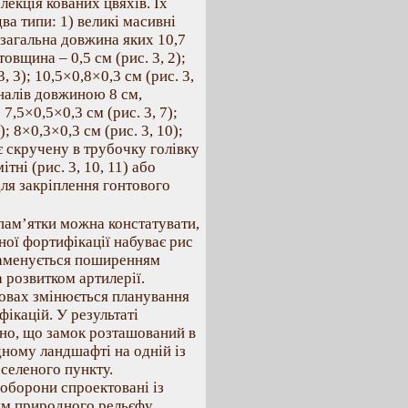
лекція кованих цвяхів. Їх
ва типи: 1) великі масивні
 загальна довжина яких 10,7
товщина – 0,5 см (рис. 3, 2);
3, 3); 10,5×0,8×0,3 см (рис. 3,
ухналів довжиною 8 см,
7,5×0,5×0,3 см (рис. 3, 7);
); 8×0,3×0,3 см (рис. 3, 10);
ає скручену в трубочку голівку
ітні (рис. 3, 10, 11) або
 для закріплення гонтового
 пам’ятки можна констатувати,
ної фортифікації набуває рис
наменується поширенням
а розвитком артилерії.
мовах змінюється планування
фікацій. У результаті
но, що замок розташований в
ному ландшафті на одній із
селеного пункту.
 оборони спроектовані із
ям природного рельєфу