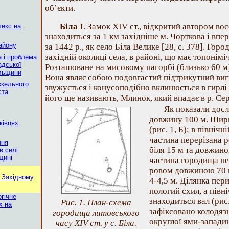
об’єкти.
Біла І
. Замок ХІV ст., відкритий автором во
лекс на
знаходиться за 1 км західніше м. Чорткова і впе
айону
за 1442 р., як село Біла Велике [28, с. 378]. Горо
західній околиці села, в районі, що має топонімі
а і проблема
адської
Розташоване на мисовому пагорбі (близько 60 м
ільщини
Вона являє собою подовгастий підтрикутний виги
скельного
звужується і конусоподібно вклинюється в гирлі 
ста
його ще називають, Млинок, який впадає в р. Серет
Як показали досл
довжину 100 м. Ширин
ківцях
(рис. 1, Б); в північн
частина перерізана 
ння
біля 15 м та довжин
в селі
щині
частина городища пе
ровом довжиною 70 
 Західному
4-4,5 м. Ділянка пер
пологий схил, а півн
гічне
знаходиться вал (рис.
Рис. 1. План-схема
х на
зафіксовано колодязь
городища литовського
округлої ями-запади
часу XIV ст. у с. Біла.