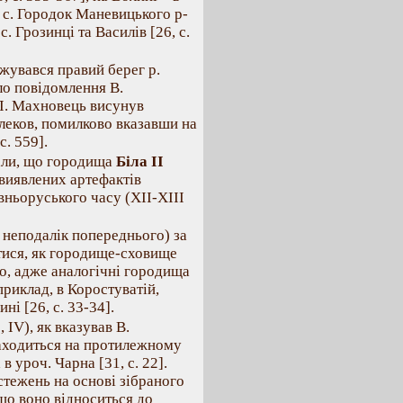
 с. Городок Маневицького р-
сс. Грозинці та Василів [26, с.
джувався правий берег р.
уло повідомлення В.
 Л. Махновець висунув
леков, помилково вказавши на
с. 559].
али, що городища
Біла ІІ
 виявлених артефактів
вньоруського часу (ХІІ-ХІІІ
ься неподалік попереднього) за
тися, як городище-сховище
дно, адже аналогічні городища
приклад, в Коростуватій,
ні [26, с. 33-34].
, IV), як вказував В.
аходиться на протилежному
в уроч. Чарна [31, с. 22].
стежень на основі зібраного
що воно відноситься до