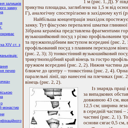
1 м (рис. 1, Д). У п
ння залишків
трикутна площадка, заглиблена на 1,5 м від осно
ного замку
на
Г), аналогічну спостерігаємо в західному куті (ри
Найбільша концентрація знахідок простежує
ня
замку. Тут фіксуємо перепалені шматки глиняної 
т.
Зібрана кераміка представлена фрагментами горщ
озкриває
вузькошийковий посуд з різко профільованим тр
та пружкоподібним виступом всередині (рис. 2, 
ка XIV ст. з
профільований посуд з плавним переходом вінец
(рис. 2, 3); 3) тонкостінний вузькошийковий пос
аньківців:
трикутноподібний край вінець та гостро профі
пружком всередині (рис. 2, 2). Нижня частина дн
тання
ближче до центру – тонкостінна (рис. 2, 4). Орн
ння печер
паралельні лінії, що нанесені на плечиках (рис. 
личка»
вінець (рис. 2, 2).
Із знарядь праці
міською
за випадкових обста
ва
довжиною 43 см, як
го
12,5 см; ширина леза
ий монастир
в середній частині – 
ини
частині (рис. 2, 1). 
ифікаційного
основи сягає 0,5 см, 