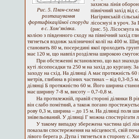
захисна лінія оборон
Рис. 5. План-схема
північний захід від с
розташування
Нагірянській сільські
фортифікаційної споруди
лісосмузі в уроч. З
в с. Хом’яківка.
(рис. 5). Лісосмуга 
колією з південного сходу на північний захід гл
тягнеться вздовж залізничної колії на 400 м. Ши
становить 80 м, посередині якої проходить грун
має 120 м, що навпіл розділена широкою смугою
При обстеженні встановлено, що вал знаходи
куті лісопосадки та 250 м на захід до кургану. За
заходу на схід. На ділянці А має протяжність 60
метрів, глибина в різних частинах – від 0,3-0,5
ділянці Б протяжністю 60 м. Його ширина станови
має ширину 7-8 м, висоту – 0,7-0,8 м.
На протилежній, правій стороні ділянки В рів
він слабо помітний, а також погано простежуєть
рову 0,3 м, ширина – до 15 м. На ділянці поля 
знівельований. У ділянці Г можна спостерігати 
У такому випадку збережена частина цієї лін
показали спостереження на місцевості, свій поча
лівого берега р. Дупа і тягнеться в сторону с. Х